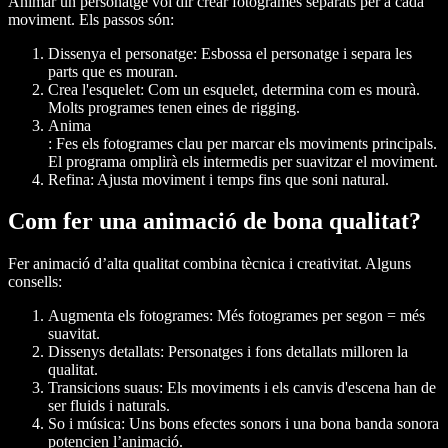
Animar un personatge vol dir crear fotogrames separats per a cada
moviment. Els passos són:
Dissenya el personatge
: Esbossa el personatge i separa les
parts que es mouran.
Crea l'esquelet
: Com un esquelet, determina com es mourà.
Molts programes tenen eines de rigging.
Anima
: Fes els fotogrames clau per marcar els moviments principals.
El programa omplirà els intermedis per suavitzar el moviment.
Refina
: Ajusta moviment i temps fins que soni natural.
Com fer una animació de bona qualitat?
Fer animació d’alta qualitat combina tècnica i creativitat. Alguns
consells:
Augmenta els fotogrames
: Més fotogrames per segon = més
suavitat.
Dissenys detallats
: Personatges i fons detallats milloren la
qualitat.
Transicions suaus
: Els moviments i els canvis d'escena han de
ser fluids i naturals.
So i música
: Uns bons efectes sonors i una bona banda sonora
potencien l’animació.