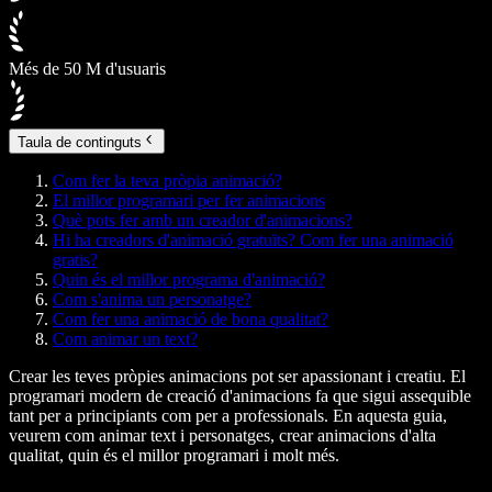
Més de 50 M d'usuaris
Taula de continguts
Com fer la teva pròpia animació?
El millor programari per fer animacions
Què pots fer amb un creador d'animacions?
Hi ha creadors d'animació gratuïts? Com fer una animació
gratis?
Quin és el millor programa d'animació?
Com s'anima un personatge?
Com fer una animació de bona qualitat?
Com animar un text?
Crear les teves pròpies animacions pot ser apassionant i creatiu. El
programari modern de creació d'animacions fa que sigui assequible
tant per a principiants com per a professionals. En aquesta guia,
veurem com animar text i personatges, crear animacions d'alta
qualitat, quin és el millor programari i molt més.