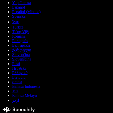
Українська
Español
Español (México)
Svenska
ไทย
Türkçe
Tiếng Việt
Română
Português
Български
ქართული
Slovenčina
Slovenščina
Eesti
Hrvatski
Ελληνικά
Lietuvių
עברית
Bahasa Indonesia
বাংলা
Bahasa Melayu
اردو