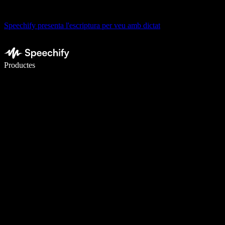
Speechify presenta l'escriptura per veu amb dictat
Escriu 5× més ràpid amb la veu
Productes
Més informació