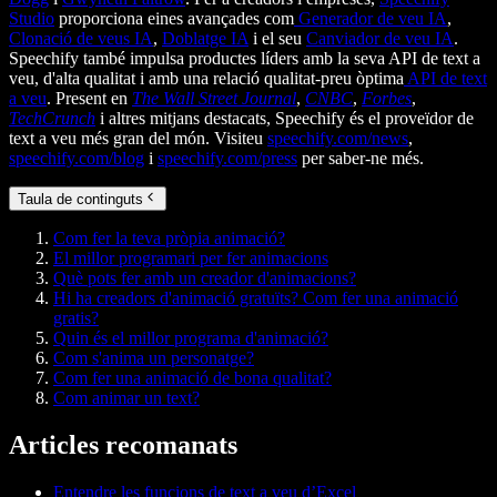
Studio
proporciona eines avançades com
Generador de veu IA
,
Clonació de veus IA
,
Doblatge IA
i el seu
Canviador de veu IA
.
Speechify també impulsa productes líders amb la seva API de text a
veu, d'alta qualitat i amb una relació qualitat-preu òptima
API de text
a veu
. Present en
The Wall Street Journal
,
CNBC
,
Forbes
,
TechCrunch
i altres mitjans destacats, Speechify és el proveïdor de
text a veu més gran del món. Visiteu
speechify.com/news
,
speechify.com/blog
i
speechify.com/press
per saber-ne més.
Taula de continguts
Com fer la teva pròpia animació?
El millor programari per fer animacions
Què pots fer amb un creador d'animacions?
Hi ha creadors d'animació gratuïts? Com fer una animació
gratis?
Quin és el millor programa d'animació?
Com s'anima un personatge?
Com fer una animació de bona qualitat?
Com animar un text?
Articles recomanats
Entendre les funcions de text a veu d’Excel