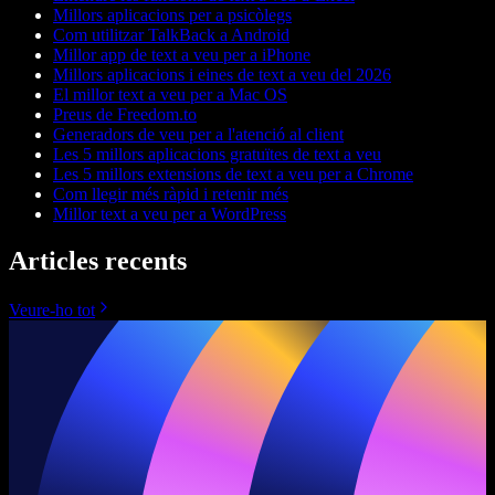
Millors aplicacions per a psicòlegs
Com utilitzar TalkBack a Android
Millor app de text a veu per a iPhone
Millors aplicacions i eines de text a veu del 2026
El millor text a veu per a Mac OS
Preus de Freedom.to
Generadors de veu per a l'atenció al client
Les 5 millors aplicacions gratuïtes de text a veu
Les 5 millors extensions de text a veu per a Chrome
Com llegir més ràpid i retenir més
Millor text a veu per a WordPress
Articles recents
Veure-ho tot