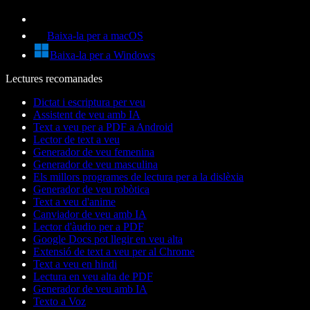
Baixa-la per a macOS
Baixa-la per a Windows
Lectures recomanades
Dictat i escriptura per veu
Assistent de veu amb IA
Text a veu per a PDF a Android
Lector de text a veu
Generador de veu femenina
Generador de veu masculina
Els millors programes de lectura per a la dislèxia
Generador de veu robòtica
Text a veu d'anime
Canviador de veu amb IA
Lector d'àudio per a PDF
Google Docs pot llegir en veu alta
Extensió de text a veu per al Chrome
Text a veu en hindi
Lectura en veu alta de PDF
Generador de veu amb IA
Texto a Voz