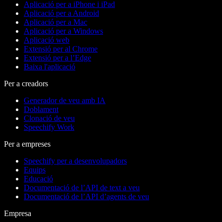
Aplicació per a iPhone i iPad
Aplicació per a Android
Aplicació per a Mac
Aplicació per a Windows
Aplicació web
Extensió per al Chrome
Extensió per a l’Edge
Baixa l'aplicació
Per a creadors
Generador de veu amb IA
Doblament
Clonació de veu
Speechify Work
Per a empreses
Speechify per a desenvolupadors
Equips
Educació
Documentació de l’API de text a veu
Documentació de l’API d’agents de veu
Empresa