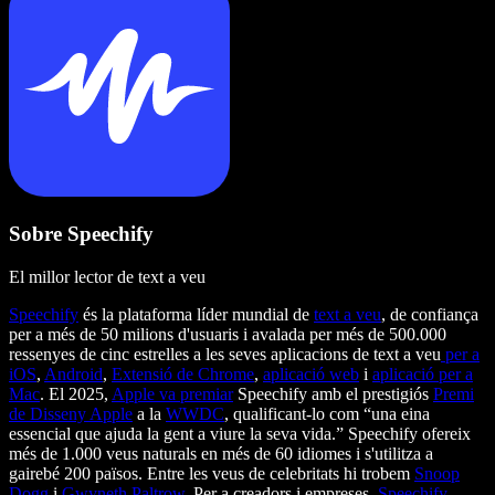
Sobre Speechify
El millor lector de text a veu
Speechify
és la plataforma líder mundial de
text a veu
, de confiança
per a més de 50 milions d'usuaris i avalada per més de 500.000
ressenyes de cinc estrelles a les seves aplicacions de text a veu
per a
iOS
,
Android
,
Extensió de Chrome
,
aplicació web
i
aplicació per a
Mac
. El 2025,
Apple va premiar
Speechify amb el prestigiós
Premi
de Disseny Apple
a la
WWDC
, qualificant-lo com “una eina
essencial que ajuda la gent a viure la seva vida.” Speechify ofereix
més de 1.000 veus naturals en més de 60 idiomes i s'utilitza a
gairebé 200 països. Entre les veus de celebritats hi trobem
Snoop
Dogg
i
Gwyneth Paltrow
. Per a creadors i empreses,
Speechify