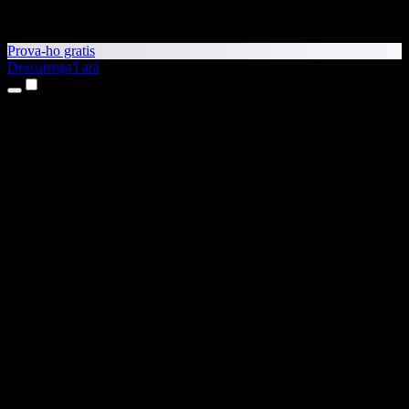
Prova-ho gratis
Descarrega'l ara
Productes
Text a veu
Aplicacions per a iPhone i iPad
Aplicació per a Android
Extensió per al Chrome
Extensió per a l'Edge
Aplicació web
Aplicació per al Mac
Aplicació per al Windows