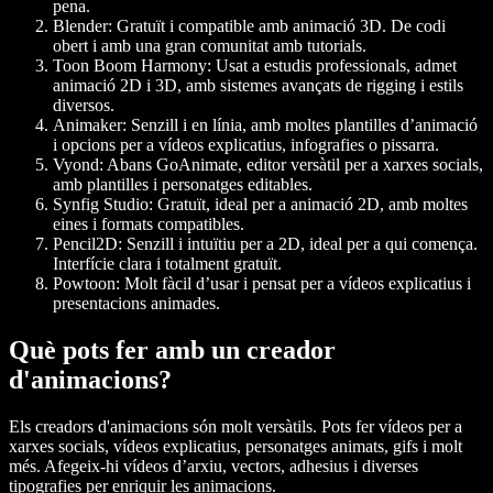
pena.
Blender
: Gratuït i compatible amb animació 3D. De codi
obert i amb una gran comunitat amb tutorials.
Toon Boom Harmony
: Usat a estudis professionals, admet
animació 2D i 3D, amb sistemes avançats de rigging i estils
diversos.
Animaker
: Senzill i en línia, amb moltes plantilles d’animació
i opcions per a vídeos explicatius, infografies o pissarra.
Vyond
: Abans GoAnimate, editor versàtil per a xarxes socials,
amb plantilles i personatges editables.
Synfig Studio
: Gratuït, ideal per a animació 2D, amb moltes
eines i formats compatibles.
Pencil2D
: Senzill i intuïtiu per a 2D, ideal per a qui comença.
Interfície clara i totalment gratuït.
Powtoon
: Molt fàcil d’usar i pensat per a vídeos explicatius i
presentacions animades.
Què pots fer amb un creador
d'animacions?
Els creadors d'animacions són molt versàtils. Pots fer vídeos per a
xarxes socials, vídeos explicatius, personatges animats, gifs i molt
més. Afegeix-hi vídeos d’arxiu, vectors, adhesius i diverses
tipografies per enriquir les animacions.