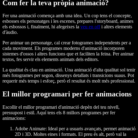
Com fer la teva pròpia animació?
Fer una animació comença amb una idea. Un cop tens el concepte,
esbosses els personatges i les escenes, prepares l'storyboard, animes
els esbossos i, finalment, hi afegeixes la
veu en off
i altres elements
d'àudio.
Per animar un personatge, cal crear fotogrames independents per a
cada moviment. Els programes moderns d'animació incorporen
sistemes d'ossos i altres funcions que et faciliten la feina. Per animar
textos, fes servir els elements animats dels editors.
La qualitat és clau en animació. Una animació d'alta qualitat sol tenir
més fotogrames per segon, dissenys detallats i transicions suaus. Pot
requerir més temps i esforç, però el resultat és molt més professional.
El millor programari per fer animacions
Escollir el millor programari d'animació depèn del teu nivell,
pressupost i estil. Aquí tens els 8 millors programes per fer
animacions:
Adobe Animate
: Ideal per a usuaris avançats, permet animació
2D i 3D. Moltes eines i formats. El preu és alt, però val la