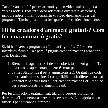
També van molt bé per crear contingut en vídeo, sobretot per a
xarxes socials. Pots fer vídeos adaptats a diverses plataformes,
incloure intros i finals i compartir el vídeo directament des del
programa. També pots animar infografies o fer vídeos interactius.
Hi ha creadors d'animació gratuïts? Com
fer una animació gratis?
Sí, hi ha diversos programes d’animació gratuïts. Ofereixen
interfícies fàcils d’usar perquè puguis crear animacions sense cap
cost. Destaquen:
Blender
: Programari 3D de codi obert, totalment gratuït. Té
una corba d'aprenentatge, però és molt potent.
Synfig Studio
: Ideal per a animacions 2D. Gratuït i de codi
obert, amb moltes eines i compatibilitat amb diferents formats.
Pencil2D
: Senzill i intuïtiu per crear animacions 2D, molt bo
per a principiants i totalment gratuït.
Per fer animacions gratuïtament, tria un d’aquests programes,
descarrega'l i comença a provar les seves eines. La majoria tenen
tutorials per ajudar-te a arrencar.