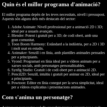
Quin és el millor programa d'animació?
El millor programa depèn de les teves necessitats, nivell i pressupost.
Aquests són alguns dels més destacats del sector:
Adobe Animate
: Nivell professional per a animació 2D i 3D;
ideal per a usuaris avançats.
Blender
: Potent i gratuït per a 3D; de codi obert, amb una
gran comunitat.
Toon Boom Harmony
: Estàndard a la indústria, per a 2D i 3D
i molt usat en estudis.
Animaker
: Senzill i en línia, amb plantilles animades pensades
per a principiants.
Vyond
: Programari en línia ideal per a vídeos animats per a
xarxes socials, amb personatges personalitzables.
Synfig Studio
: Gratuït i de codi obert per a animació 2D.
Pencil2D
: Senzill, intuïtiu i gratuït per animar en 2D, ideal per
a principiants.
Powtoon
: Editor en línia conegut per la seva simplicitat, ideal
per a vídeos explicatius i presentacions animades.
Com s'anima un personatge?