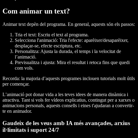
Com animar un text?
Animar text depèn del programa. En general, aquests són els passos:
Tria el text
: Escriu el text al programa.
Selecciona l'animació
: Tria l'efecte: aparèixer/desaparèixer,
desplaçar-se, efecte escriptura, etc.
Personalitza
: Ajusta la durada, el temps i la velocitat de
l’animació.
Previsualitza i ajusta
: Mira el resultat i retoca fins que quedi
com vols.
Recorda: la majoria d’aquests programes inclouen tutorials molt útils
per començar.
L’animació pot donar vida a les teves idees de manera dinàmica i
atractiva. Tant si vols fer vídeos explicatius, contingut per a xarxes o
animacions personals, aquests consells i eines t'ajudaran a convertir-
te en animador.
Gaudeix de les veus amb IA més avançades, arxius
il·limitats i suport 24/7