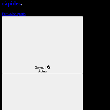
ràpides
.
Prova-ho gratis
Gwyneth
Actriu