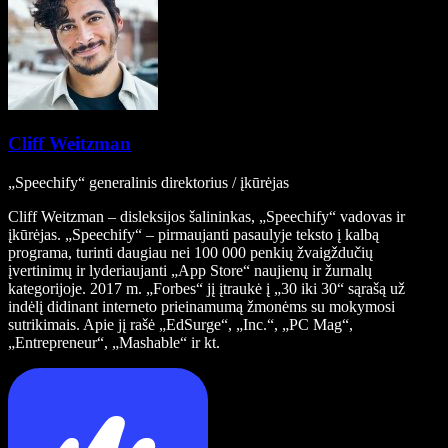
Cliff Weitzman
„Speechify“ generalinis direktorius / įkūrėjas
Cliff Weitzman – disleksijos šalininkas, „Speechify“ vadovas ir
įkūrėjas. „Speechify“ – pirmaujanti pasaulyje teksto į kalbą
programa, turinti daugiau nei 100 000 penkių žvaigždučių
įvertinimų ir lyderiaujanti „App Store“ naujienų ir žurnalų
kategorijoje. 2017 m. „Forbes“ jį įtraukė į „30 iki 30“ sąrašą už
indėlį didinant interneto prieinamumą žmonėms su mokymosi
sutrikimais. Apie jį rašė „EdSurge“, „Inc.“, „PC Mag“,
„Entrepreneur“, „Mashable“ ir kt.