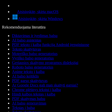
Atsisiųskite, skirta macOS
Atsisiųskite, skirta Windows
Rekomenduojama literatūra
Diktavimas ir įvedimas balsu
AI balso asistentas
PDF teksto į kalbą funkcija Android įrenginiuose
Teksto skaitytuvas
Moteriško balso generatorius
Vyriško balso generatorius
Geriausios skaitymo programos disleksijai
Roboto balso generatorius
Anime teksto į kalbą
AI balso keitiklis
PDF garso skaitytuvas
Ar Google Docs gali man skaityti garsiai?
Chrome plėtinys tekstui į kalbą
Hindi kalbos tekstas į kalbą
PDF skaitymas balsu
AI balsų generavimas
Tekstas į balsą