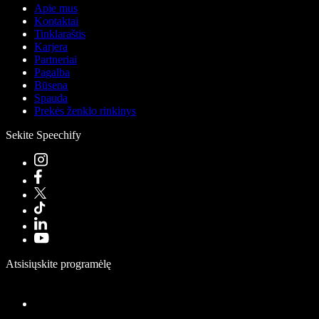
Apie mus
Kontaktai
Tinklaraštis
Karjera
Partneriai
Pagalba
Būsena
Spauda
Prekės ženklo rinkinys
Sekite Speechify
Atsisiųskite programėlę