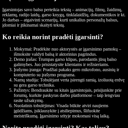
Įgarsintojas savo balsu perteikia tekstą – animacijų, filmų, žaidimų,
reklamų, radijo laidų, garso knygų, tinklalaidžių, dokumentikos ir kt.
Jo darbas – atgaivinti scenarijų, kurti unikalius personažų balsus,
įdomiai ir įtikinamai skaityti tekstą.
Ko reikia norint pradėti įgarsinti?
Mokymai
: Pradėkite nuo aktorystės ar įgarsinimo pamokų –
išmoksite valdyti balsą ir aktorinius pagrindus.
Demo įrašas
: Trumpas garso klipas, parodantis jūsų balso
galimybes. Juo prisistatysite klientams ir režisieriams.
Įrašymo įranga
: Pradžiai pakaks gero mikrofono, ausinių ir
kompiuterio su įrašymo programa.
Namų studija
: Tobulėjant verta įsirengti ramią, izoliuotą erdvę
su gera garso technika.
Pažintys
: Bendraukite su kitais įgarsintojais, prisijunkite prie
forumų, kurkite paskyras darbo platformose – taip lengviau
rasite užsakymų.
Nuolatinis tobulėjimas
: Visada būkite atviri naujiems
įgūdžiams, įsiklausykite į atsiliepimus, šlifuokite
meistriškumą. Įgarsinimo srityje mokomasi visą laiką.