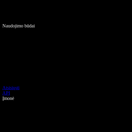
Naudojimo būdai
Atsisiųsti
API
Įmonė