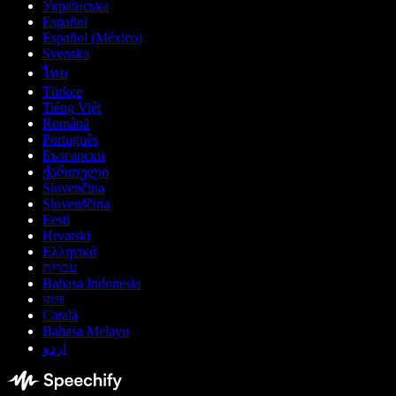
Українська
Español
Español (México)
Svenska
ไทย
Türkçe
Tiếng Việt
Română
Português
Български
ქართული
Slovenčina
Slovenščina
Eesti
Hrvatski
Ελληνικά
עברית
Bahasa Indonesia
বাংলা
Català
Bahasa Melayu
اردو