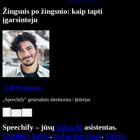
Žingsnis po žingsnio: kaip tapti
įgarsintoju
Cliff Weitzman
„Speechify“ generalinis direktorius / įkūrėjas
Speechify – jūsų
balso AI
asistentas.
Tekstas į kalbą
.
Balso įvedimas
.
Greiti