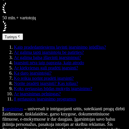
50 mln.+ vartotojų
Turinys
Kaip pradedantiesiems lavinti įgarsinimo įgūdžius?
Ar galima tapti įgarsintoju be patirties?
Ar galima balsą išlavinti įgarsinimui?
Įgarsinti nėra taip paprasta, kaip atrodo
Ar kiekvienas gali pradėti įgarsinti?
Ką daro įgarsintojai?
Ko reikia norint pradėti įgarsinti?
Norite pradėti įgarsinti? Kas toliau?
Koks geriausias būdas mokytis įgarsinimo?
Ar įgarsinimas pelningas?
8 geriausios įgarsinimo programos
Į
garsinimas
– universali ir intriguojanti sritis, suteikianti progų dirbti
žaidimuose, tinklalaidėse, garso knygose, dokumentiniuose
filmuose, e-mokymuose ir dar daugiau. Įgarsintojas savo balsu
įkūnija personažus, pasakoja istorijas ar skelbia reklamas. Šis