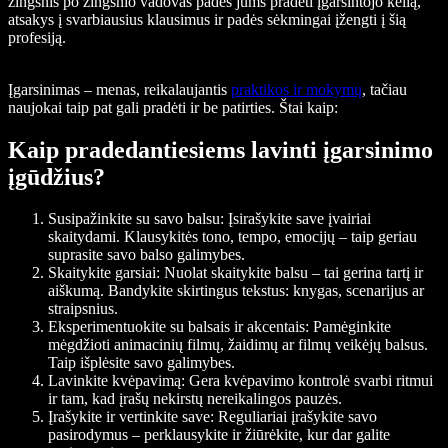
žingsnis po žingsnio vadovas padės jums pradėti įgarsintojo kelią,
atsakys į svarbiausius klausimus ir padės sėkmingai įžengti į šią
profesiją.
Įgarsinimas – menas, reikalaujantis
praktikos ir mokymų
, tačiau
naujokai taip pat gali pradėti ir be patirties. Štai kaip:
Kaip pradedantiesiems lavinti įgarsinimo
įgūdžius?
Susipažinkite su savo balsu
: Įsirašykite save įvairiai
skaitydami. Klausykitės tono, tempo, emocijų – taip geriau
suprasite savo balso galimybes.
Skaitykite garsiai
: Nuolat skaitykite balsu – tai gerina tartį ir
aiškumą. Bandykite skirtingus tekstus: knygas, scenarijus ar
straipsnius.
Eksperimentuokite su balsais ir akcentais
: Pamėginkite
mėgdžioti animacinių filmų, žaidimų ar filmų veikėjų balsus.
Taip išplėsite savo galimybes.
Lavinkite kvėpavimą
: Gera kvėpavimo kontrolė svarbi ritmui
ir tam, kad įrašų nekirstų nereikalingos pauzės.
Įrašykite ir vertinkite save
: Reguliariai įrašykite savo
pasirodymus – perklausykite ir žiūrėkite, kur dar galite