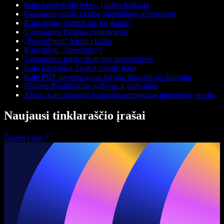
Kaip naudoti Siri teksto į kalbą funkciją
Geriausias teksto į kalbą sprendimas scenarijams
Kaip geriau įsiminti tai, ką skaitai
5 geriausios Biblijos programėlės
„PowerPoint“ teksto į kalbą
Kaip rašyti „Speechify“?
5 geriausios teksto skaitymo programėlės
Kaip parsisiųsti Twitch vaizdo įrašą
Kaip PDF paversti garso knyga: žingsnis po žingsnio
Išsamus Read&Write vadovas ir apžvalgos
Alexa: kaip atsisiųsti ir naudoti nemokamą internetinę versiją
Naujausi tinklaraščio įrašai
Žiūrėti visus