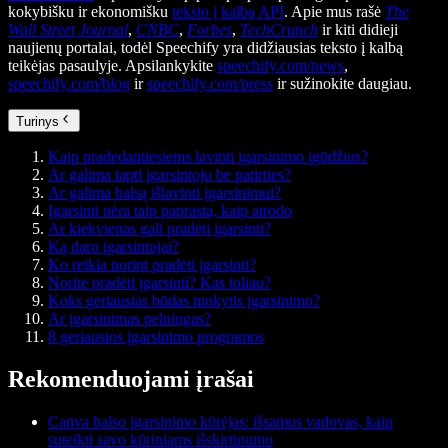
kokybišku ir ekonomišku
teksto į kalbą API
. Apie mus rašė
The
Wall Street Journal
,
CNBC
,
Forbes
,
TechCrunch
ir kiti didieji
naujienų portalai, todėl Speechify yra didžiausias teksto į kalbą
teikėjas pasaulyje. Apsilankykite
speechify.com/news
,
speechify.com/blog
ir
speechify.com/press
ir sužinokite daugiau.
Turinys
Kaip pradedantiesiems lavinti įgarsinimo įgūdžius?
Ar galima tapti įgarsintoju be patirties?
Ar galima balsą išlavinti įgarsinimui?
Įgarsinti nėra taip paprasta, kaip atrodo
Ar kiekvienas gali pradėti įgarsinti?
Ką daro įgarsintojai?
Ko reikia norint pradėti įgarsinti?
Norite pradėti įgarsinti? Kas toliau?
Koks geriausias būdas mokytis įgarsinimo?
Ar įgarsinimas pelningas?
8 geriausios įgarsinimo programos
Rekomenduojami įrašai
Canva balso įgarsinimo kūrėjas: išsamus vadovas, kaip
suteikti savo kūriniams išskirtinumo