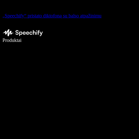
„Speechify“ pristato diktofoną su balso atpažinimu
Rašykite 5× greičiau naudodami diktavimą balsu
Produktai
Sužinokite daugiau