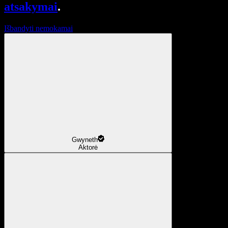
atsakymai
.
Išbandyti nemokamai
Gwyneth
Aktorė