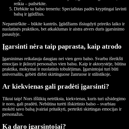
reikia – pailsėkite.
Dirbkite su balso treneriu
: Specialistas padės kryptingai lavinti
balsą ir įgūdžius.
Nepamirškite – būkite kantrūs. Įgūdžiams išsiugdyti prireiks laiko ir
nuolatinės praktikos, bet atkaklumas ir aistra atvers duris įgarsinimo
pasaulyje.
Įgarsinti nėra taip paprasta, kaip atrodo
Įgarsinimas reikalauja daugiau nei vien gero balso. Svarbu išreikšti
emocijas ir įkūnyti personažus vien balsu. Kaip ir aktorystėje, būtina
praktika, mokymai ir nuolatinis tobulėjimas. Įgarsintojai turi būti
universalūs, gebėti dirbti skirtinguose žanruose ir stilistikoje.
Ar kiekvienas gali pradėti įgarsinti?
Tikrai taip! Nors iššūkių netrūksta, kiekvienas, kuris turi užsidegimo
ir noro, gali pradėti. Nebūtina turėti išskirtinio balso – svarbiau
mokėti savo balsą įvairiai pritaikyti, perteikti skirtingas emocijas ir
personažus.
Ką daro įgarsintojai?