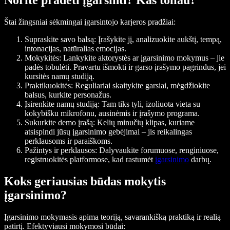
Norite pradėti įgarsinti? Kas toliau?
Štai žingsniai sėkmingai įgarsintojo karjeros pradžiai:
Supraskite savo balsą
: Įrašykite jį, analizuokite aukštį, tempą,
intonacijas, natūralias emocijas.
Mokykitės
: Lankykite aktorystės ar įgarsinimo mokymus – jie
padės tobulėti. Pravartu išmokti ir garso įrašymo pagrindus, jei
kursitės namų studiją.
Praktikuokitės
: Reguliariai skaitykite garsiai, mėgdžiokite
balsus, kurkite personažus.
Įsirenkite namų studiją
: Tam tiks tyli, izoliuota vieta su
kokybišku mikrofonu, ausinėmis ir įrašymo programa.
Sukurkite demo įrašą
: Kelių minučių klipas, kuriame
atsispindi jūsų įgarsinimo gebėjimai – jis reikalingas
perklausoms ir paraiškoms.
Pažintys ir perklausos
: Dalyvaukite forumuose, renginiuose,
registruokitės platformose, kad rastumėt
įgarsinimo
darbų.
Koks geriausias būdas mokytis
įgarsinimo?
Įgarsinimo mokymasis apima teoriją, savarankišką praktiką ir realią
patirtį. Efektyviausi mokymosi būdai: