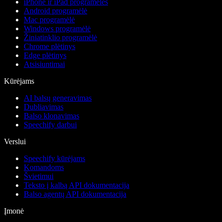
iPhone ir iPad programėlės
Android programėlė
Mac programėlė
Windows programėlė
Žiniatinklio programėlė
Chrome plėtinys
Edge plėtinys
Atsisiuntimai
Kūrėjams
AI balsų generavimas
Dubliavimas
Balso klonavimas
Speechify darbui
Verslui
Speechify kūrėjams
Komandoms
Švietimui
Teksto į kalbą API dokumentacija
Balso agentų API dokumentacija
Įmonė