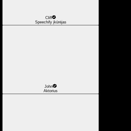
Cliff
Speechify įkūrėjas
John
Aktorius