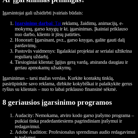
Įgarsintojai gali užsidirbti įvairiais būdais:
Įgarsinimo darbai
: Tai
reklamų, žaidimų, animacijų, e-
mokymų, garso knygų ir kt. įgarsinimas. Įkainiai priklauso
nuo darbo, kliento ir jūsų patirties.
Honorari
: Įgarsinant, pvz., garso knygas, galite gauti dalį
pardavimų.
Pastovūs vaidmenys
: Ilgalaikiai projektai ar serialai užtikrina
reguliarų uždarbį.
Tiesioginiai klientai
: Įgijus gerą vardą, atsiranda daugiau ir
geriau apmokamų užsakymų.
Įgarsinimas – tarsi mažas verslas. Kurkite kontaktų tinklą,
pasirūpinkite savo reklama, dirbkite kokybiškai ir palaikykite gerus
ryšius su klientais – nuo to labai priklauso finansinė sėkmė.
8 geriausios įgarsinimo programos
Audacity
: Nemokama, atviro kodo garso įrašymo programa –
puikiai tinka pradedantiesiems pagrindiniam įrašymui ir
redagavimui.
Adobe Audition
: Profesionalus sprendimas audio redagavimui
ir įrašymui.