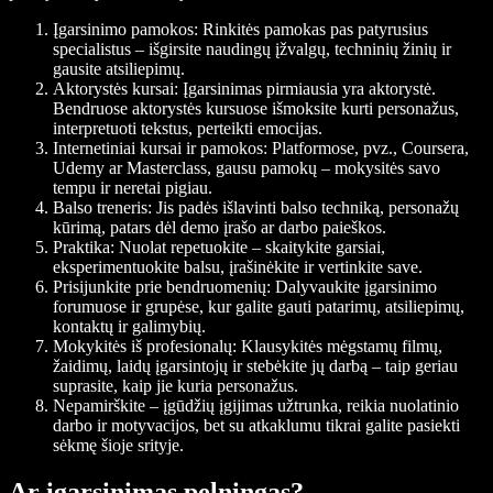
Įgarsinimo pamokos
: Rinkitės pamokas pas patyrusius
specialistus – išgirsite naudingų įžvalgų, techninių žinių ir
gausite atsiliepimų.
Aktorystės kursai
: Įgarsinimas pirmiausia yra aktorystė.
Bendruose aktorystės kursuose išmoksite kurti personažus,
interpretuoti tekstus, perteikti emocijas.
Internetiniai kursai ir pamokos
: Platformose, pvz., Coursera,
Udemy ar Masterclass, gausu pamokų – mokysitės savo
tempu ir neretai pigiau.
Balso treneris
: Jis padės išlavinti balso techniką, personažų
kūrimą, patars dėl demo įrašo ar darbo paieškos.
Praktika
: Nuolat repetuokite – skaitykite garsiai,
eksperimentuokite balsu, įrašinėkite ir vertinkite save.
Prisijunkite prie bendruomenių
: Dalyvaukite įgarsinimo
forumuose ir grupėse, kur galite gauti patarimų, atsiliepimų,
kontaktų ir galimybių.
Mokykitės iš profesionalų
: Klausykitės mėgstamų filmų,
žaidimų, laidų įgarsintojų ir stebėkite jų darbą – taip geriau
suprasite, kaip jie kuria personažus.
Nepamirškite – įgūdžių įgijimas užtrunka, reikia nuolatinio
darbo ir motyvacijos, bet su atkaklumu tikrai galite pasiekti
sėkmę šioje srityje.
Ar įgarsinimas pelningas?