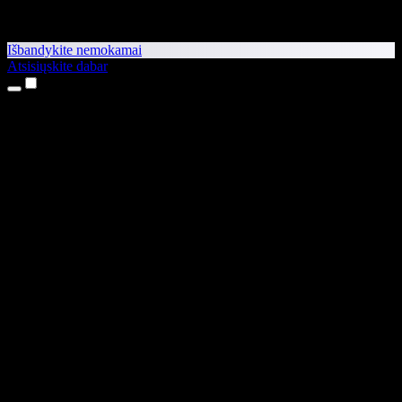
Išbandykite nemokamai
Atsisiųskite dabar
Produktai
Teksto skaitymas balsu
iPhone ir iPad programėlės
Android programėlė
Chrome plėtinys
Edge plėtinys
Interneto programėlė
Mac programėlė
Windows programėlė