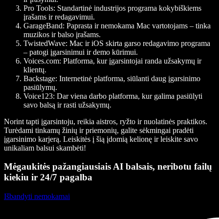
Pro Tools
: Standartinė industrijos programa kokybiškiems
įrašams ir redagavimui.
GarageBand
: Paprasta ir nemokama Mac vartotojams – tinka
muzikos ir balso įrašams.
TwistedWave
: Mac ir iOS skirta garso redagavimo programa
– patogi įgarsinimui ir demo kūrimui.
Voices.com
: Platforma, kur įgarsintojai randa užsakymų ir
klientų.
Backstage
: Internetinė platforma, siūlanti daug įgarsinimo
pasiūlymų.
Voice123
: Dar viena darbo platforma, kur galima pasiūlyti
savo balsą ir rasti užsakymų.
Norint tapti įgarsintoju, reikia aistros, ryžto ir nuolatinės praktikos.
Turėdami tinkamų žinių ir priemonių, galite sėkmingai pradėti
įgarsinimo karjerą. Leiskitės į šią įdomią kelionę ir leiskite savo
unikaliam balsui skambėti!
Mėgaukitės pažangiausiais AI balsais, neribotu failų
kiekiu ir 24/7 pagalba
Išbandyti nemokamai