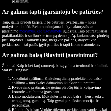
pasistengti.
Ar galima tapti įgarsintoju be patirties?
Taip, galite pradėti karjerą ir be patirties. Svarbiausia – noras
mokytis ir tobulėti. Rekomenduojama lankyti aktorystės ar
įgarsinimo
mokymus, kad ugdytumėte
įgūdžius. Taip pat reguliariai
praktikuokitės ir susikurkite trumpą demo įrašą, kuriame atsispindėtų
jūsų stiprybės. Dalinkitės juo, megzkite pažintis, dalyvaukite
perklausose – tai padės įgyti patirties ir tapti labiau matomiems.
Ar galima balsą išlavinti įgarsinimui?
Žinoma! Kaip ir bet kurį raumenį, balsą galima treniruoti ir tobulinti.
Štai keli žingsniai:
Vokaliniai apšilimai
: Kiekvieną dieną pradėkite nuo balso
apšilimo – nuo skalės dainavimo iki aktorinių pratimų.
Kvėpavimo pratimai
: Jie gerina plaučių tūrį ir kvėpavimo
kontrolę – tai būtina įgarsinant.
Balso moduliacija
: Mokykitės įvairuoti balsą – keisti aukštį,
tempą, toną, garsumą. Taip gyvai perteiksite emocijas ir
personažus.
Rūpinkitės balsu
: Venkite rūkymo, gerkite daug vandens, kai