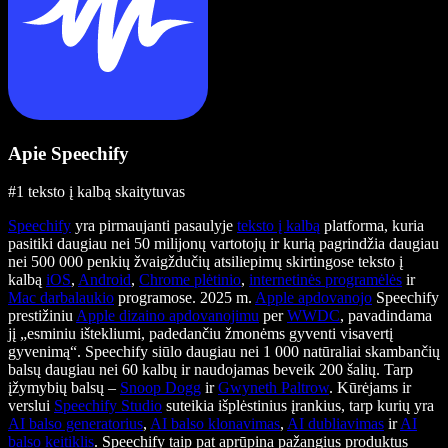
Apie Speechify
#1 teksto į kalbą skaitytuvas
Speechify
yra pirmaujanti pasaulyje
teksto į kalbą
platforma, kuria
pasitiki daugiau nei 50 milijonų vartotojų ir kurią pagrindžia daugiau
nei 500 000 penkių žvaigždučių atsiliepimų skirtingose teksto į
kalbą
iOS
,
Android
,
Chrome plėtinio
,
internetinės programėlės
ir
Mac darbalaukio
programose. 2025 m.
Apple apdovanojo
Speechify
prestižiniu
Apple dizaino apdovanojimu
per
WWDC
, pavadindama
jį „esminiu ištekliumi, padedančiu žmonėms gyventi visavertį
gyvenimą“. Speechify siūlo daugiau nei 1 000 natūraliai skambančių
balsų daugiau nei 60 kalbų ir naudojamas beveik 200 šalių. Tarp
įžymybių balsų –
Snoop Dogg
ir
Gwyneth Paltrow
. Kūrėjams ir
verslui
Speechify Studio
suteikia išplėstinius įrankius, tarp kurių yra
AI balso generatorius
,
AI balso klonavimas
,
AI dubliavimas
ir
AI
balso keitiklis
. Speechify taip pat aprūpina pažangius produktus