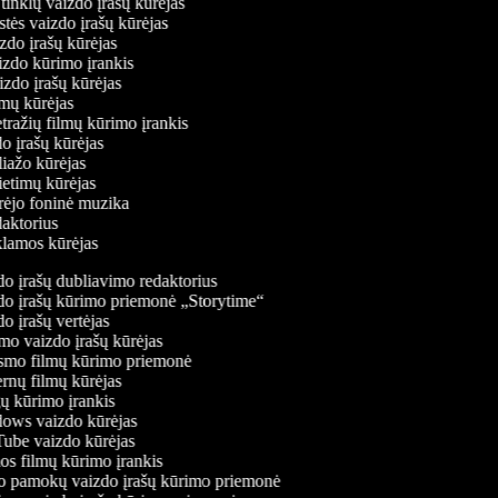
ų tinklų vaizdo įrašų kūrėjas
stės vaizdo įrašų kūrėjas
izdo įrašų kūrėjas
aizdo kūrimo įrankis
izdo įrašų kūrėjas
filmų kūrėjas
tražių filmų kūrimo įrankis
do įrašų kūrėjas
liažo kūrėjas
vietimų kūrėjas
ūrėjo foninė muzika
edaktorius
eklamos kūrėjas
o įrašų dubliavimo redaktorius
o įrašų kūrimo priemonė „Storytime“
o įrašų vertėjas
o vaizdo įrašų kūrėjas
mo filmų kūrimo priemonė
rnų filmų kūrėjas
 kūrimo įrankis
ws vaizdo kūrėjas
be vaizdo kūrėjas
s filmų kūrimo įrankis
 pamokų vaizdo įrašų kūrimo priemonė