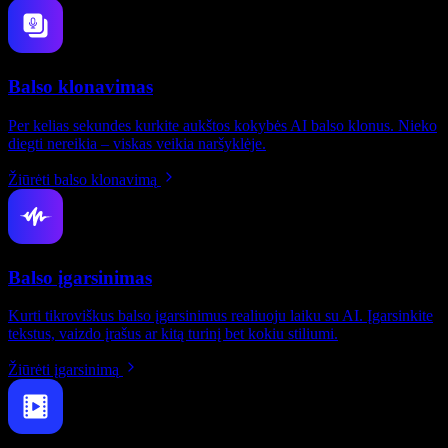
Balso klonavimas
Per kelias sekundes kurkite aukštos kokybės AI balso klonus. Nieko
diegti nereikia – viskas veikia naršyklėje.
Žiūrėti balso klonavimą
Balso įgarsinimas
Kurti tikroviškus balso įgarsinimus realiuoju laiku su AI. Įgarsinkite
tekstus, vaizdo įrašus ar kitą turinį bet kokiu stiliumi.
Žiūrėti įgarsinimą