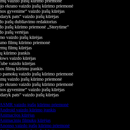
mų vaizdo įrašų kūrimo priemonė
jo ekrano vaizdo įrašų kūrimo priemonė
os gyvenime“ vaizdo įrašų kūrėjas
daryk pats“ vaizdo įrašų kūrėjas
o įrašų dubliavimo redaktorius
o įrašų kūrimo priemonė „Storytime“
o įrašų vertėjas
o vaizdo įrašų kūrėjas
mo filmų kūrimo priemonė
rnų filmų kūrėjas
 kūrimo įrankis
ws vaizdo kūrėjas
be vaizdo kūrėjas
s filmų kūrimo įrankis
 pamokų vaizdo įrašų kūrimo priemonė
mų vaizdo įrašų kūrimo priemonė
jo ekrano vaizdo įrašų kūrimo priemonė
os gyvenime“ vaizdo įrašų kūrėjas
daryk pats“ vaizdo įrašų kūrėjas
ASMR vaizdo įrašų kūrimo priemonė
Android vaizdo kūrimo įrankis
Animacijos kūrėjas
Animacinių filmukų kūrėjas
Anonso vaizdo įrašų kūrimo priemonė