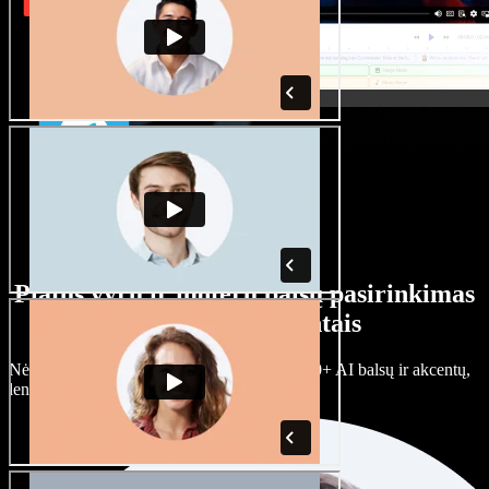
Platus vyrų ir moterų balsų pasirinkimas
su įvairiais akcentais
Nėra dviejų vienodų projektų. Rinkitės iš 100+ AI balsų ir akcentų,
lengvai juos prisitaikykite.