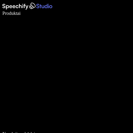
Rašykite 5× greičiau naudodami diktavimą balsu
Produktai
Sužinokite daugiau