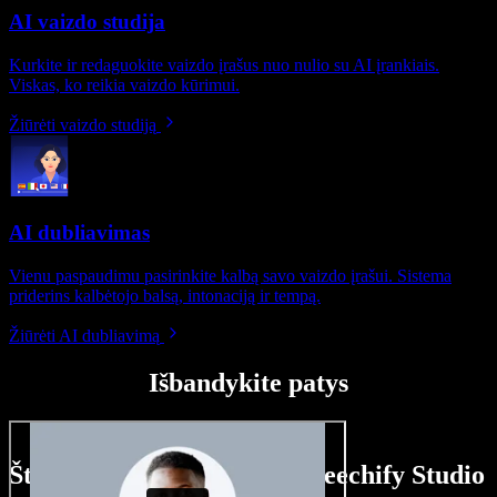
AI vaizdo studija
Kurkite ir redaguokite vaizdo įrašus nuo nulio su AI įrankiais.
Viskas, ko reikia vaizdo kūrimui.
Žiūrėti vaizdo studiją
AI dubliavimas
Vienu paspaudimu pasirinkite kalbą savo vaizdo įrašui. Sistema
priderins kalbėtojo balsą, intonaciją ir tempą.
Žiūrėti AI dubliavimą
Išbandykite patys
Štai ką galite nuveikti su Speechify Studio