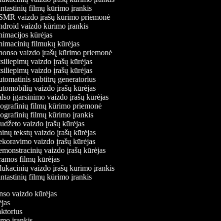
tastinių filmų kūrimo įrankis
MR vaizdo įrašų kūrimo priemonė
droid vaizdo kūrimo įrankis
imacijos kūrėjas
imacinių filmukų kūrėjas
onso vaizdo įrašų kūrimo priemonė
iliepimų vaizdo įrašų kūrėjas
iliepimų vaizdo įrašų kūrėjas
omatinis subtitrų generatorius
tomobilių vaizdo įrašų kūrėjas
so įgarsinimo vaizdo įrašų kūrėjas
ografinių filmų kūrimo priemonė
grafinių filmų kūrimo įrankis
udžeto vaizdo įrašų kūrėjas
nų tekstų vaizdo įrašų kūrėjas
koravimo vaizdo įrašų kūrėjas
monstracinių vaizdo įrašų kūrėjas
amos filmų kūrėjas
ukacinių vaizdo įrašų kūrimo įrankis
tastinių filmų kūrimo įrankis
onso vaizdo kūrėjas
rėjas
daktorius
rimo įrankis