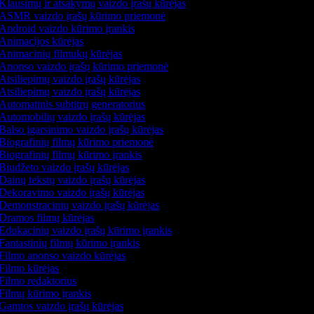
Klausimų ir atsakymų vaizdo įrašų kūrėjas
ASMR vaizdo įrašų kūrimo priemonė
Android vaizdo kūrimo įrankis
Animacijos kūrėjas
Animacinių filmukų kūrėjas
Anonso vaizdo įrašų kūrimo priemonė
Atsiliepimų vaizdo įrašų kūrėjas
Atsiliepimų vaizdo įrašų kūrėjas
Automatinis subtitrų generatorius
Automobilių vaizdo įrašų kūrėjas
Balso įgarsinimo vaizdo įrašų kūrėjas
Biografinių filmų kūrimo priemonė
Biografinių filmų kūrimo įrankis
Biudžeto vaizdo įrašų kūrėjas
Dainų tekstų vaizdo įrašų kūrėjas
Dekoravimo vaizdo įrašų kūrėjas
Demonstracinių vaizdo įrašų kūrėjas
Dramos filmų kūrėjas
Edukacinių vaizdo įrašų kūrimo įrankis
Fantastinių filmų kūrimo įrankis
Filmo anonso vaizdo kūrėjas
Filmo kūrėjas
Filmo redaktorius
Filmų kūrimo įrankis
Gamtos vaizdo įrašų kūrėjas