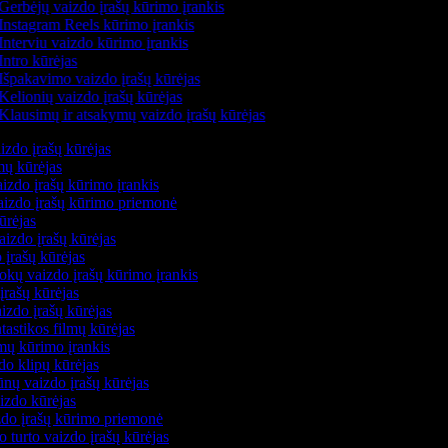
Gerbėjų vaizdo įrašų kūrimo įrankis
Instagram Reels kūrimo įrankis
Interviu vaizdo kūrimo įrankis
Intro kūrėjas
Išpakavimo vaizdo įrašų kūrėjas
Kelionių vaizdo įrašų kūrėjas
Klausimų ir atsakymų vaizdo įrašų kūrėjas
izdo įrašų kūrėjas
mų kūrėjas
izdo įrašų kūrimo įrankis
vaizdo įrašų kūrimo priemonė
kūrėjas
aizdo įrašų kūrėjas
 įrašų kūrėjas
okų vaizdo įrašų kūrimo įrankis
įrašų kūrėjas
izdo įrašų kūrėjas
ntastikos filmų kūrėjas
lmų kūrimo įrankis
do klipų kūrėjas
nų vaizdo įrašų kūrėjas
aizdo kūrėjas
zdo įrašų kūrimo priemonė
o turto vaizdo įrašų kūrėjas