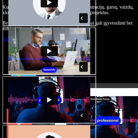
Kurkite įgarsinimus, pridėkite nemokamų iliustracijų, garsų, vaizdų,
klonuokite balsą – kurkite pilnus, įspūdingus projektus.
Be jokių mokymų ir viskas naršyklėje – kūrėjai gali įgyvendinti bet
kokią idėją, neberibojami senųjų metodų.
Paleisti studiją