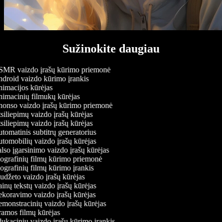
Sužinokite daugiau
MR vaizdo įrašų kūrimo priemonė
droid vaizdo kūrimo įrankis
imacijos kūrėjas
imacinių filmukų kūrėjas
onso vaizdo įrašų kūrimo priemonė
iliepimų vaizdo įrašų kūrėjas
iliepimų vaizdo įrašų kūrėjas
omatinis subtitrų generatorius
tomobilių vaizdo įrašų kūrėjas
so įgarsinimo vaizdo įrašų kūrėjas
ografinių filmų kūrimo priemonė
grafinių filmų kūrimo įrankis
udžeto vaizdo įrašų kūrėjas
nų tekstų vaizdo įrašų kūrėjas
koravimo vaizdo įrašų kūrėjas
monstracinių vaizdo įrašų kūrėjas
amos filmų kūrėjas
ukacinių vaizdo įrašų kūrimo įrankis