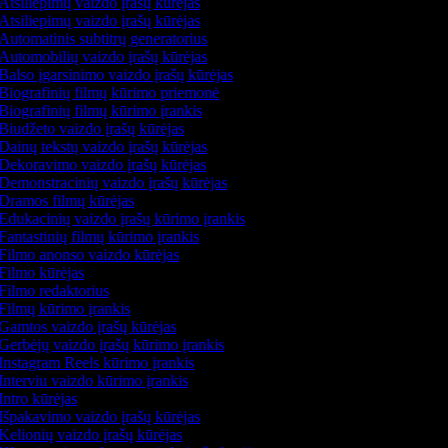
Atsiliepimų vaizdo įrašų kūrėjas
Atsiliepimų vaizdo įrašų kūrėjas
Automatinis subtitrų generatorius
Automobilių vaizdo įrašų kūrėjas
Balso įgarsinimo vaizdo įrašų kūrėjas
Biografinių filmų kūrimo priemonė
Biografinių filmų kūrimo įrankis
Biudžeto vaizdo įrašų kūrėjas
Dainų tekstų vaizdo įrašų kūrėjas
Dekoravimo vaizdo įrašų kūrėjas
Demonstracinių vaizdo įrašų kūrėjas
Dramos filmų kūrėjas
Edukacinių vaizdo įrašų kūrimo įrankis
Fantastinių filmų kūrimo įrankis
Filmo anonso vaizdo kūrėjas
Filmo kūrėjas
Filmo redaktorius
Filmų kūrimo įrankis
Gamtos vaizdo įrašų kūrėjas
Gerbėjų vaizdo įrašų kūrimo įrankis
Instagram Reels kūrimo įrankis
Interviu vaizdo kūrimo įrankis
Intro kūrėjas
Išpakavimo vaizdo įrašų kūrėjas
Kelionių vaizdo įrašų kūrėjas