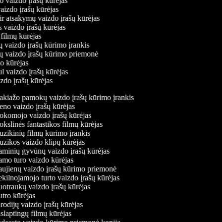
mo vaizdo įrašų kūrėjas
vaizdo įrašų kūrėjas
 ir atsakymų vaizdo įrašų kūrėjas
s vaizdo įrašų kūrėjas
 filmų kūrėjas
ų vaizdo įrašų kūrimo įrankis
nių vaizdo įrašų kūrimo priemonė
do kūrėjas
ul vaizdo įrašų kūrėjas
izdo įrašų kūrėjas
kiažo pamokų vaizdo įrašų kūrimo įrankis
no vaizdo įrašų kūrėjas
komojo vaizdo įrašų kūrėjas
slinės fantastikos filmų kūrėjas
zikinių filmų kūrimo įrankis
zikos vaizdo klipų kūrėjas
minių gyvūnų vaizdo įrašų kūrėjas
mo turo vaizdo kūrėjas
ujienų vaizdo įrašų kūrimo priemonė
ilnojamojo turto vaizdo įrašų kūrėjas
otraukų vaizdo įrašų kūrėjas
tro kūrėjas
odijų vaizdo įrašų kūrėjas
laptingų filmų kūrėjas