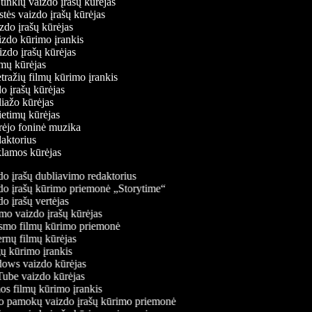
ų tinklų vaizdo įrašų kūrėjas
stės vaizdo įrašų kūrėjas
izdo įrašų kūrėjas
aizdo kūrimo įrankis
izdo įrašų kūrėjas
filmų kūrėjas
tražių filmų kūrimo įrankis
do įrašų kūrėjas
liažo kūrėjas
vietimų kūrėjas
ūrėjo foninė muzika
edaktorius
eklamos kūrėjas
o įrašų dubliavimo redaktorius
o įrašų kūrimo priemonė „Storytime“
o įrašų vertėjas
o vaizdo įrašų kūrėjas
mo filmų kūrimo priemonė
rnų filmų kūrėjas
 kūrimo įrankis
ws vaizdo kūrėjas
be vaizdo kūrėjas
s filmų kūrimo įrankis
 pamokų vaizdo įrašų kūrimo priemonė