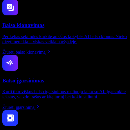
Balso klonavimas
Per kelias sekundes kurkite aukštos kokybės AI balso klonus. Nieko
diegti nereikia – viskas veikia naršyklėje.
Žiūrėti balso klonavimą
Balso įgarsinimas
Kurti tikroviškus balso įgarsinimus realiuoju laiku su AI. Įgarsinkite
tekstus, vaizdo įrašus ar kitą turinį bet kokiu stiliumi.
Žiūrėti įgarsinimą