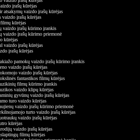
o vaizdo įrašų kūrėjas
vaizdo įrašų kūrėjas
ir atsakymų vaizdo įrašų kūrėjas
s vaizdo įrašų kūrėjas
 filmų kūrėjas
ų vaizdo įrašų kūrimo įrankis
nių vaizdo įrašų kūrimo priemonė
do kūrėjas
ul vaizdo įrašų kūrėjas
izdo įrašų kūrėjas
kiažo pamokų vaizdo įrašų kūrimo įrankis
no vaizdo įrašų kūrėjas
komojo vaizdo įrašų kūrėjas
slinės fantastikos filmų kūrėjas
zikinių filmų kūrimo įrankis
zikos vaizdo klipų kūrėjas
minių gyvūnų vaizdo įrašų kūrėjas
mo turo vaizdo kūrėjas
ujienų vaizdo įrašų kūrimo priemonė
kilnojamojo turto vaizdo įrašų kūrėjas
otraukų vaizdo įrašų kūrėjas
tro kūrėjas
odijų vaizdo įrašų kūrėjas
laptingų filmų kūrėjas