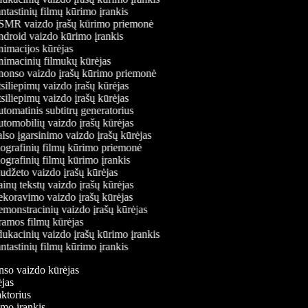
tastinių filmų kūrimo įrankis
MR vaizdo įrašų kūrimo priemonė
droid vaizdo kūrimo įrankis
imacijos kūrėjas
imacinių filmukų kūrėjas
onso vaizdo įrašų kūrimo priemonė
iliepimų vaizdo įrašų kūrėjas
iliepimų vaizdo įrašų kūrėjas
omatinis subtitrų generatorius
tomobilių vaizdo įrašų kūrėjas
so įgarsinimo vaizdo įrašų kūrėjas
ografinių filmų kūrimo priemonė
grafinių filmų kūrimo įrankis
udžeto vaizdo įrašų kūrėjas
nų tekstų vaizdo įrašų kūrėjas
koravimo vaizdo įrašų kūrėjas
monstracinių vaizdo įrašų kūrėjas
amos filmų kūrėjas
ukacinių vaizdo įrašų kūrimo įrankis
tastinių filmų kūrimo įrankis
onso vaizdo kūrėjas
rėjas
daktorius
rimo įrankis