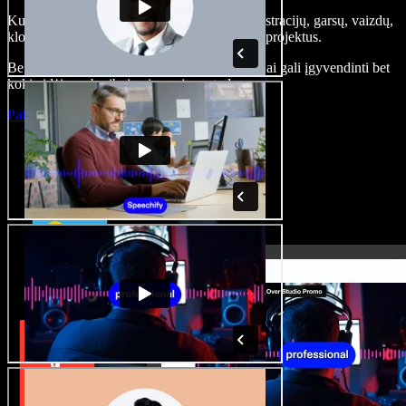
Kurkite įgarsinimus, pridėkite nemokamų iliustracijų, garsų, vaizdų,
klonuokite balsą – kurkite pilnus, įspūdingus projektus.
Be jokių mokymų ir viskas naršyklėje – kūrėjai gali įgyvendinti bet
kokią idėją, neberibojami senųjų metodų.
Paleisti studiją