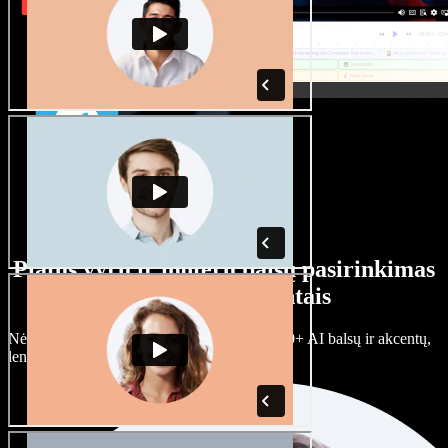
Platus vyrų ir moterų balsų pasirinkimas
su įvairiais akcentais
Nėra dviejų vienodų projektų. Rinkitės iš 100+ AI balsų ir akcentų,
lengvai juos prisitaikykite.