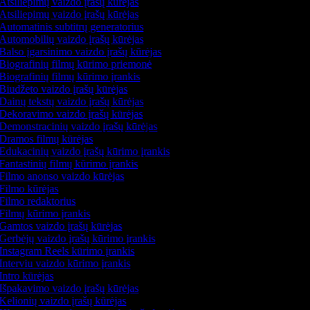
Atsiliepimų vaizdo įrašų kūrėjas
Atsiliepimų vaizdo įrašų kūrėjas
Automatinis subtitrų generatorius
Automobilių vaizdo įrašų kūrėjas
Balso įgarsinimo vaizdo įrašų kūrėjas
Biografinių filmų kūrimo priemonė
Biografinių filmų kūrimo įrankis
Biudžeto vaizdo įrašų kūrėjas
Dainų tekstų vaizdo įrašų kūrėjas
Dekoravimo vaizdo įrašų kūrėjas
Demonstracinių vaizdo įrašų kūrėjas
Dramos filmų kūrėjas
Edukacinių vaizdo įrašų kūrimo įrankis
Fantastinių filmų kūrimo įrankis
Filmo anonso vaizdo kūrėjas
Filmo kūrėjas
Filmo redaktorius
Filmų kūrimo įrankis
Gamtos vaizdo įrašų kūrėjas
Gerbėjų vaizdo įrašų kūrimo įrankis
Instagram Reels kūrimo įrankis
Interviu vaizdo kūrimo įrankis
Intro kūrėjas
Išpakavimo vaizdo įrašų kūrėjas
Kelionių vaizdo įrašų kūrėjas