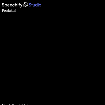
Rašykite 5× greičiau naudodami diktavimą balsu
Produktai
Sužinokite daugiau