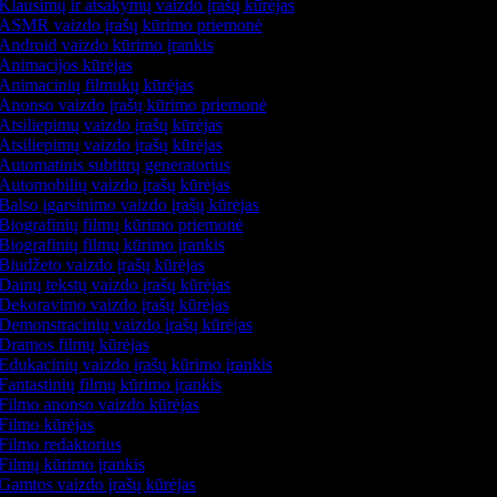
Klausimų ir atsakymų vaizdo įrašų kūrėjas
ASMR vaizdo įrašų kūrimo priemonė
Android vaizdo kūrimo įrankis
Animacijos kūrėjas
Animacinių filmukų kūrėjas
Anonso vaizdo įrašų kūrimo priemonė
Atsiliepimų vaizdo įrašų kūrėjas
Atsiliepimų vaizdo įrašų kūrėjas
Automatinis subtitrų generatorius
Automobilių vaizdo įrašų kūrėjas
Balso įgarsinimo vaizdo įrašų kūrėjas
Biografinių filmų kūrimo priemonė
Biografinių filmų kūrimo įrankis
Biudžeto vaizdo įrašų kūrėjas
Dainų tekstų vaizdo įrašų kūrėjas
Dekoravimo vaizdo įrašų kūrėjas
Demonstracinių vaizdo įrašų kūrėjas
Dramos filmų kūrėjas
Edukacinių vaizdo įrašų kūrimo įrankis
Fantastinių filmų kūrimo įrankis
Filmo anonso vaizdo kūrėjas
Filmo kūrėjas
Filmo redaktorius
Filmų kūrimo įrankis
Gamtos vaizdo įrašų kūrėjas