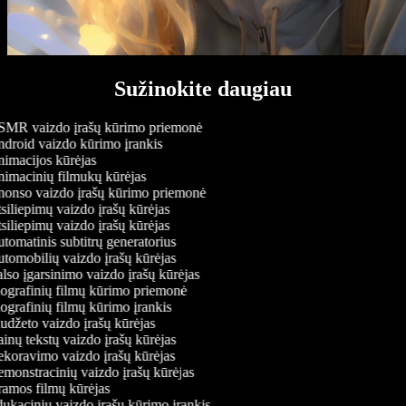
Sužinokite daugiau
MR vaizdo įrašų kūrimo priemonė
droid vaizdo kūrimo įrankis
imacijos kūrėjas
imacinių filmukų kūrėjas
onso vaizdo įrašų kūrimo priemonė
iliepimų vaizdo įrašų kūrėjas
iliepimų vaizdo įrašų kūrėjas
omatinis subtitrų generatorius
tomobilių vaizdo įrašų kūrėjas
so įgarsinimo vaizdo įrašų kūrėjas
ografinių filmų kūrimo priemonė
grafinių filmų kūrimo įrankis
udžeto vaizdo įrašų kūrėjas
nų tekstų vaizdo įrašų kūrėjas
koravimo vaizdo įrašų kūrėjas
monstracinių vaizdo įrašų kūrėjas
amos filmų kūrėjas
ukacinių vaizdo įrašų kūrimo įrankis