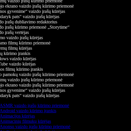
mų vaizdo įrašų kūrimo priemonė
jo ekrano vaizdo įrašų kūrimo priemonė
os gyvenime“ vaizdo įrašų kūrėjas
daryk pats“ vaizdo įrašų kūrėjas
o įrašų dubliavimo redaktorius
o įrašų kūrimo priemonė „Storytime“
o įrašų vertėjas
o vaizdo įrašų kūrėjas
mo filmų kūrimo priemonė
rnų filmų kūrėjas
 kūrimo įrankis
ws vaizdo kūrėjas
be vaizdo kūrėjas
s filmų kūrimo įrankis
 pamokų vaizdo įrašų kūrimo priemonė
mų vaizdo įrašų kūrimo priemonė
jo ekrano vaizdo įrašų kūrimo priemonė
os gyvenime“ vaizdo įrašų kūrėjas
daryk pats“ vaizdo įrašų kūrėjas
ASMR vaizdo įrašų kūrimo priemonė
Android vaizdo kūrimo įrankis
Animacijos kūrėjas
Animacinių filmukų kūrėjas
Anonso vaizdo įrašų kūrimo priemonė