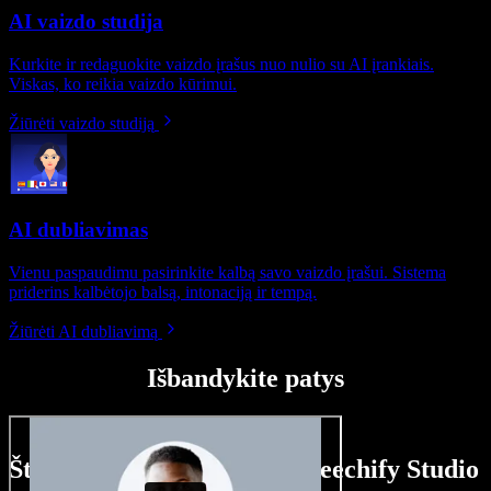
AI vaizdo studija
Kurkite ir redaguokite vaizdo įrašus nuo nulio su AI įrankiais.
Viskas, ko reikia vaizdo kūrimui.
Žiūrėti vaizdo studiją
AI dubliavimas
Vienu paspaudimu pasirinkite kalbą savo vaizdo įrašui. Sistema
priderins kalbėtojo balsą, intonaciją ir tempą.
Žiūrėti AI dubliavimą
Išbandykite patys
Štai ką galite nuveikti su Speechify Studio