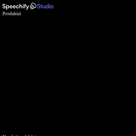
Rašykite 5× greičiau naudodami diktavimą balsu
Produktai
Sužinokite daugiau