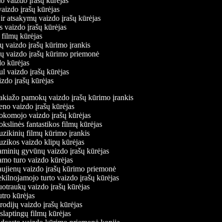
mo vaizdo įrašų kūrėjas
 vaizdo įrašų kūrėjas
 ir atsakymų vaizdo įrašų kūrėjas
s vaizdo įrašų kūrėjas
 filmų kūrėjas
ų vaizdo įrašų kūrimo įrankis
nių vaizdo įrašų kūrimo priemonė
do kūrėjas
ul vaizdo įrašų kūrėjas
izdo įrašų kūrėjas
iažo pamokų vaizdo įrašų kūrimo įrankis
o vaizdo įrašų kūrėjas
komojo vaizdo įrašų kūrėjas
slinės fantastikos filmų kūrėjas
ikinių filmų kūrimo įrankis
ikos vaizdo klipų kūrėjas
inių gyvūnų vaizdo įrašų kūrėjas
o turo vaizdo kūrėjas
jienų vaizdo įrašų kūrimo priemonė
ilnojamojo turto vaizdo įrašų kūrėjas
traukų vaizdo įrašų kūrėjas
ro kūrėjas
odijų vaizdo įrašų kūrėjas
laptingų filmų kūrėjas