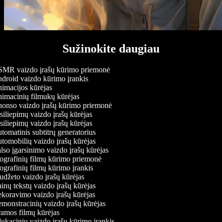
Sužinokite daugiau
MR vaizdo įrašų kūrimo priemonė
roid vaizdo kūrimo įrankis
macijos kūrėjas
macinių filmukų kūrėjas
onso vaizdo įrašų kūrimo priemonė
iliepimų vaizdo įrašų kūrėjas
iliepimų vaizdo įrašų kūrėjas
omatinis subtitrų generatorius
omobilių vaizdo įrašų kūrėjas
so įgarsinimo vaizdo įrašų kūrėjas
grafinių filmų kūrimo priemonė
grafinių filmų kūrimo įrankis
džeto vaizdo įrašų kūrėjas
nų tekstų vaizdo įrašų kūrėjas
oravimo vaizdo įrašų kūrėjas
onstracinių vaizdo įrašų kūrėjas
mos filmų kūrėjas
kacinių vaizdo įrašų kūrimo įrankis