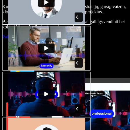
Kurkite įgarsinimus, pridėkite nemokamų iliustracijų, garsų, vaizdų,
klonuokite balsą – kurkite pilnus, įspūdingus projektus.
Be jokių mokymų ir viskas naršyklėje – kūrėjai gali įgyvendinti bet
kokią idėją, neberibojami senųjų metodų.
Paleisti studiją