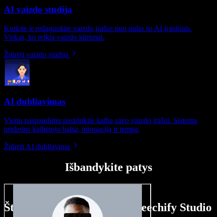
AI vaizdo studija
Kurkite ir redaguokite vaizdo įrašus nuo nulio su AI įrankiais.
Viskas, ko reikia vaizdo kūrimui.
Žiūrėti vaizdo studiją
AI dubliavimas
Vienu paspaudimu pasirinkite kalbą savo vaizdo įrašui. Sistema
priderins kalbėtojo balsą, intonaciją ir tempą.
Žiūrėti AI dubliavimą
Išbandykite patys
Štai ką galite nuveikti su Speechify Studio