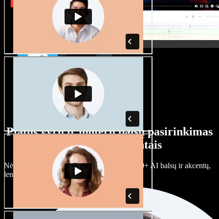
Platus vyrų ir moterų balsų pasirinkimas
su įvairiais akcentais
Nėra dviejų vienodų projektų. Rinkitės iš 100+ AI balsų ir akcentų,
lengvai juos prisitaikykite.