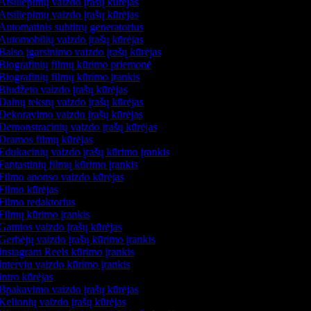
Atsiliepimų vaizdo įrašų kūrėjas
Atsiliepimų vaizdo įrašų kūrėjas
Automatinis subtitrų generatorius
Automobilių vaizdo įrašų kūrėjas
Balso įgarsinimo vaizdo įrašų kūrėjas
Biografinių filmų kūrimo priemonė
Biografinių filmų kūrimo įrankis
Biudžeto vaizdo įrašų kūrėjas
Dainų tekstų vaizdo įrašų kūrėjas
Dekoravimo vaizdo įrašų kūrėjas
Demonstracinių vaizdo įrašų kūrėjas
Dramos filmų kūrėjas
Edukacinių vaizdo įrašų kūrimo įrankis
Fantastinių filmų kūrimo įrankis
Filmo anonso vaizdo kūrėjas
Filmo kūrėjas
Filmo redaktorius
Filmų kūrimo įrankis
Gamtos vaizdo įrašų kūrėjas
Gerbėjų vaizdo įrašų kūrimo įrankis
Instagram Reels kūrimo įrankis
Interviu vaizdo kūrimo įrankis
ntro kūrėjas
Išpakavimo vaizdo įrašų kūrėjas
Kelionių vaizdo įrašų kūrėjas