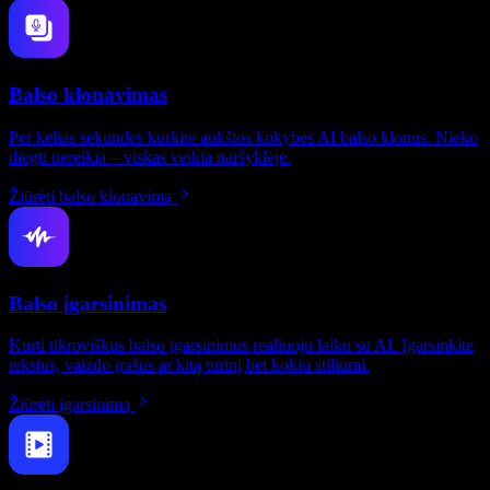
Balso klonavimas
Per kelias sekundes kurkite aukštos kokybės AI balso klonus. Nieko
diegti nereikia – viskas veikia naršyklėje.
Žiūrėti balso klonavimą
Balso įgarsinimas
Kurti tikroviškus balso įgarsinimus realiuoju laiku su AI. Įgarsinkite
tekstus, vaizdo įrašus ar kitą turinį bet kokiu stiliumi.
Žiūrėti įgarsinimą