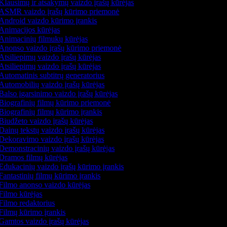
Klausimų ir atsakymų vaizdo įrašų kūrėjas
ASMR vaizdo įrašų kūrimo priemonė
Android vaizdo kūrimo įrankis
Animacijos kūrėjas
Animacinių filmukų kūrėjas
Anonso vaizdo įrašų kūrimo priemonė
Atsiliepimų vaizdo įrašų kūrėjas
Atsiliepimų vaizdo įrašų kūrėjas
Automatinis subtitrų generatorius
Automobilių vaizdo įrašų kūrėjas
Balso įgarsinimo vaizdo įrašų kūrėjas
Biografinių filmų kūrimo priemonė
Biografinių filmų kūrimo įrankis
Biudžeto vaizdo įrašų kūrėjas
Dainų tekstų vaizdo įrašų kūrėjas
Dekoravimo vaizdo įrašų kūrėjas
Demonstracinių vaizdo įrašų kūrėjas
Dramos filmų kūrėjas
Edukacinių vaizdo įrašų kūrimo įrankis
Fantastinių filmų kūrimo įrankis
Filmo anonso vaizdo kūrėjas
Filmo kūrėjas
Filmo redaktorius
Filmų kūrimo įrankis
Gamtos vaizdo įrašų kūrėjas