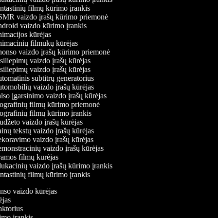
tastinių filmų kūrimo įrankis
MR vaizdo įrašų kūrimo priemonė
roid vaizdo kūrimo įrankis
macijos kūrėjas
macinių filmukų kūrėjas
onso vaizdo įrašų kūrimo priemonė
iliepimų vaizdo įrašų kūrėjas
iliepimų vaizdo įrašų kūrėjas
omatinis subtitrų generatorius
omobilių vaizdo įrašų kūrėjas
so įgarsinimo vaizdo įrašų kūrėjas
grafinių filmų kūrimo priemonė
grafinių filmų kūrimo įrankis
džeto vaizdo įrašų kūrėjas
nų tekstų vaizdo įrašų kūrėjas
oravimo vaizdo įrašų kūrėjas
onstracinių vaizdo įrašų kūrėjas
mos filmų kūrėjas
kacinių vaizdo įrašų kūrimo įrankis
tastinių filmų kūrimo įrankis
onso vaizdo kūrėjas
rėjas
daktorius
rimo įrankis