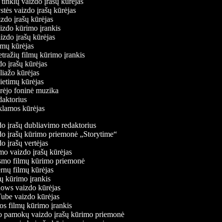
ų tinklų vaizdo įrašų kūrėjas
ystės vaizdo įrašų kūrėjas
aizdo įrašų kūrėjas
aizdo kūrimo įrankis
aizdo įrašų kūrėjas
filmų kūrėjas
tražių filmų kūrimo įrankis
zdo įrašų kūrėjas
oliažo kūrėjas
vietimų kūrėjas
ūrėjo foninė muzika
edaktorius
eklamos kūrėjas
o įrašų dubliavimo redaktorius
o įrašų kūrimo priemonė „Storytime“
 įrašų vertėjas
o vaizdo įrašų kūrėjas
mo filmų kūrimo priemonė
nų filmų kūrėjas
 kūrimo įrankis
ws vaizdo kūrėjas
be vaizdo kūrėjas
s filmų kūrimo įrankis
 pamokų vaizdo įrašų kūrimo priemonė