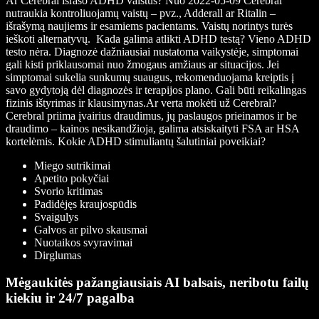
Ar Cerebral išrašo ADHD vaistus?
Nuo 2022-05-09 Cerebral
nutraukia kontroliuojamų vaistų – pvz., Adderall ar Ritalin –
išrašymą naujiems ir esamiems pacientams. Vaistų norintys turės
ieškoti alternatyvų.
Kada galima atlikti ADHD testą?
Vieno ADHD
testo nėra. Diagnozė dažniausiai nustatoma vaikystėje, simptomai
gali kisti priklausomai nuo žmogaus amžiaus ar situacijos. Jei
simptomai sukelia sunkumų suaugus, rekomenduojama kreiptis į
savo gydytoją dėl diagnozės ir terapijos plano. Gali būti reikalingas
fizinis ištyrimas ir klausimynas.
Ar verta mokėti už Cerebral?
Cerebral priima įvairius draudimus, jų paslaugos prieinamos ir be
draudimo – kainos nesikandžioja, galima atsiskaityti FSA ar HSA
kortelėmis.
Kokie ADHD stimuliantų šalutiniai poveikiai?
Miego sutrikimai
Apetito pokyčiai
Svorio kritimas
Padidėjęs kraujospūdis
Svaigulys
Galvos ar pilvo skausmai
Nuotaikos svyravimai
Dirglumas
Mėgaukitės pažangiausiais AI balsais, neribotu failų
kiekiu ir 24/7 pagalba