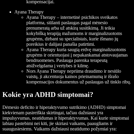
kompensacijai.
Ayana Therapy
Ayana Therapy – internetinė psichikos sveikatos
platforma, siūlanti paslaugas pagal mėnesio
prenumeratą arba už atskirą susitikimą. Ji teikia
kokybišką terapiją mažumoms ir marginalizuotoms
grupėms, dirbant su specialistais, kurie išmano jų
poreikius ir dalijasi panašia patirtimi.
Ayana Therapy kuria saugią erdvę marginalizuotoms
grupėms ir orientuojasi į nepakankamai atstovaujamas
bendruomenes. Paslauga parenka terapeutą
atsižvelgdama į vertybes ir kilmę.
Nors Ayana Therapy nepriima draudimo ir nesiūlo
vaistų, ji akcentuoja kainos prieinamumą ir išrašo
kompensacijos dokumentus už paslaugas už tinklo ribų.
Kokie yra ADHD simptomai?
Dėmesio deficito ir hiperaktyvumo sutrikimo (ADHD) simptomai
kiekvienam pasireiškia skirtingai, tačiau dažniausi yra
impulsyvumas, neatidumas ir hiperaktyvumas. Kai kurie simptomai
labiau pastebimi nei kiti, jie skiriasi vaikams, paaugliams ir
suaugusiesiems. Vaikams dažniausi neatidumo požymiai yra: