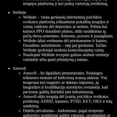
terapijos platformų ji turi puikų vartotojų įvertinimą.
Wellnite
Wellnite – viena geriausių internetinių psichikos
sveikatos platformų ieškantiems pokalbių terapijos ir
vaistų valdymo dėl depresijos ar nerimo. Priima kai
kuriuos PPO draudimo planus, siūlo susitikimus tą
pačią dieną asmenims, šeimoms, poroms ir paaugliams.
Wellnite labai vertinama dėl prieinamumo ir kainos.
Draudimo neturintiems – taip pat įperkama. Tačiau
Wellnite gydytojai neskiria kontroliuojamų vaistų.
Naudojant Wellnite receptus galima atsiimti vietinėje
vaistinėje arba gauti pristatymą į namus.
Amwell
Amwell – be ilgalaikės prenumeratos. Paslaugos
teikiamos mokant už kiekvieną seansą atskirai. Visi
terapeutai turi magistro ar daktaro laipsnius, jų
biografijos ir kvalifikacija nurodytos svetainėje, kad
pacientas galėtų išsirinkti jam tinkamiausią.
Amwell siūlo terapiją dėl įvairių psichikos sveikatos
problemų: ADHD, traumos, PTSD, KET, OKS ir kitų
sutrikimų.
Didelis privalumas – lankstumas: pagal terapeuto
galimybes susitikimai galimi vakarais, savaitgaliais ar