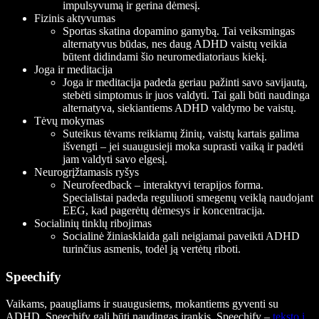
impulsyvumą ir gerina dėmesį.
Fizinis aktyvumas
Sportas skatina dopamino gamybą. Tai veiksmingas
alternatyvus būdas, nes daug ADHD vaistų veikia
būtent didindami šio neuromediatoriaus kiekį.
Joga ir meditacija
Joga ir meditacija padeda geriau pažinti savo savijautą,
stebėti simptomus ir juos valdyti. Tai gali būti naudinga
alternatyva, siekiantiems ADHD valdymo be vaistų.
Tėvų mokymas
Suteikus tėvams reikiamų žinių, vaistų kartais galima
išvengti – jei suaugusieji moka suprasti vaiką ir padėti
jam valdyti savo elgesį.
Neurogrįžtamasis ryšys
Neurofeedback – interaktyvi terapijos forma.
Specialistai padeda reguliuoti smegenų veiklą naudojant
EEG, kad pagerėtų dėmesys ir koncentracija.
Socialinių tinklų ribojimas
Socialinė žiniasklaida gali neigiamai paveikti ADHD
turinčius asmenis, todėl ją vertėtų riboti.
Speechify
Vaikams, paaugliams ir suaugusiems, mokantiems gyventi su
ADHD, Speechify gali būti naudingas įrankis. Speechify –
teksto į