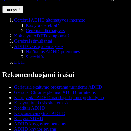
Turinys
Cerebral ADHD alternatyvos internete
Kas yra Cerebral?
Cerebral alternatyvos
Kokie yra ADHD simptomai?
Cerebral stimuliantai
ADHD vaistų alternatyvos
Natūralios ADHD priemonės
Speechify
DUK
Rekomenduojami įrašai
Geriausia skaitymo programa turintiems ADHD
Geriausi Chrome plėtiniai ADHD turintiems
Kaip įveikti ADHD naudojant įtraukųjį skaitymą
Kas yra įtraukusis skaitymas?
Reddit ir ADHD
Kaip susitvarkyti su ADHD
Kas yra ADHD
ADHD knygos terapeutams
ADHD knygos tėvams