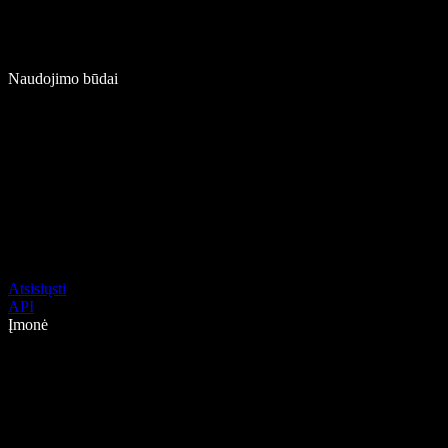
Naudojimo būdai
Atsisiųsti
API
Įmonė