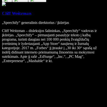
Cliff Weitzman
„Speechify“ generalinis direktorius / įkūrėjas
Cliff Weitzman – disleksijos šalininkas, „Speechify“ vadovas ir
įkūrėjas. „Speechify“ – pirmaujanti pasaulyje teksto į kalbą
programa, turinti daugiau nei 100 000 penkių žvaigždučių
įvertinimų ir lyderiaujanti „App Store“ naujienų ir žurnalų
kategorijoje. 2017 m. „Forbes“ jį įtraukė į „30 iki 30“ sąrašą už
indėlį didinant interneto prieinamumą žmonėms su mokymosi
sutrikimais. Apie jį rašė „EdSurge“, „Inc.“, „PC Mag“,
„Entrepreneur“, „Mashable“ ir kt.