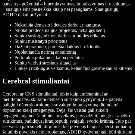
patys trys požymiai – hiperaktyvumas, impulsyvumas ir neatidumas
– suaugusiems pasireiškia kitaip nei paaugliams. Suaugusiųjų
ADHD dažni požymiai:
Nekreipia dėmesio į detales darbe ar namuose
Nuolat pradeda naujus projektus, nebaigęs senų
Sunku susiorganizuoti darbus ar buities reikalus
Sunku nusistatyti prioritetus
Dažnai praranda, pamiršta daiktus ir užduotis
Nuolat jaučia nerimą ar suirzimą
Pertraukia pokalbius, kalba per kitus
Sunku valdyti stresines situacijas
Linkęs į rizikingus veiksmus, keliančius grėsmę sau ar kitiems
Cerebral stimuliantai
Cerebral ar CNS stimuliantai, tokie kaip amfetaminai ar
metilfenidatas, skiriami dėmesio sutrikimo gydymui. Jie padeda
pailginti dėmesio trukmę ir suvaldyti impulsyvumą didindami
dopamino kiekį smegenyse. Deja, šie vaistai gali sukelti
nepageidaujamus šalutinius poveikius, pavyzdžiui, miego ar apetito
sutrikimus, padidėjusį kraujospūdį, svaigulį, svorio kritimą. Taip pat
šie vaistai gali sukelti dirglumą, kai poveikis baigiasi. Jei stimuliantų
šalutinis poveikis netoleruojamas, ADHD gydymui gali būti skiriami