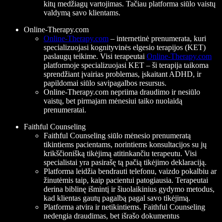
kitų medžiagų vartojimas. Tačiau platforma siūlo vaistų
valdymą savo klientams.
Online-Therapy.com
Online-Therapy.com
– internetinė prenumerata, kuri
specializuojasi kognityvinės elgesio terapijos (KET)
paslaugų teikime. Visi terapeutai
Online-Therapy.com
platformoje specializuojasi KET – ši terapija taikoma
sprendžiant įvairias problemas, įskaitant ADHD, ir
papildomai siūlo savipagalbos resursus.
Online-Therapy.com nepriima draudimo ir nesiūlo
vaistų, bet pirmajam mėnesiui taiko nuolaidą
prenumeratai.
Faithful Counseling
Faithful Counseling siūlo mėnesio prenumeratą
tikintiems pacientams, norintiems konsultacijos su jų
krikščionišką tikėjimą atitinkančiu terapeutu. Visi
specialistai yra pasirašę tą pačią tikėjimo deklaraciją.
Platforma leidžia bendrauti telefonu, vaizdo pokalbiu ar
žinutėmis taip, kaip pacientui patogiausia. Terapeutai
derina biblinę išmintį ir šiuolaikinius gydymo metodus,
kad klientas gautų pagalbą pagal savo tikėjimą.
Platforma atvira ir netikintiems. Faithful Counseling
nedengia draudimas, bet išrašo dokumentus