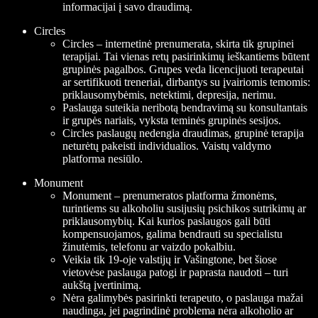
informacijai į savo draudimą.
Circles
Circles – internetinė prenumerata, skirta tik grupinei
terapijai. Tai vienas retų pasirinkimų ieškantiems būtent
grupinės pagalbos. Grupes veda licencijuoti terapeutai
ar sertifikuoti treneriai, dirbantys su įvairiomis temomis:
priklausomybėmis, netektimi, depresija, nerimu.
Paslauga suteikia neribotą bendravimą su konsultantais
ir grupės nariais, vyksta teminės grupinės sesijos.
Circles paslaugų nedengia draudimas, grupinė terapija
neturėtų pakeisti individualios. Vaistų valdymo
platforma nesiūlo.
Monument
Monument – prenumeratos platforma žmonėms,
turintiems su alkoholiu susijusių psichikos sutrikimų ar
priklausomybių. Kai kurios paslaugos gali būti
kompensuojamos, galima bendrauti su specialistu
žinutėmis, telefonu ar vaizdo pokalbiu.
Veikia tik 19-oje valstijų ir Vašingtone, bet šiose
vietovėse paslauga patogi ir paprasta naudoti – turi
aukštą įvertinimą.
Nėra galimybės pasirinkti terapeuto, o paslauga mažai
naudinga, jei pagrindinė problema nėra alkoholio ar