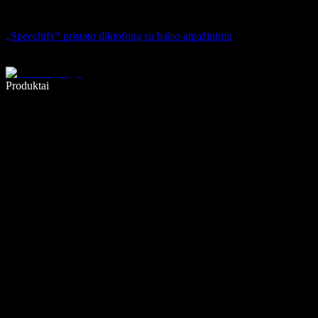
„Speechify“ pristato diktofoną su balso atpažinimu
Rašykite 5× greičiau naudodami diktavimą balsu
Produktai
Sužinokite daugiau