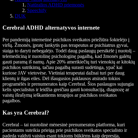
Natūralios ADHD priemonės
Speechify
DUK
Cerebral ADHD alternatyvos internete
Per pandemiją internetinė psichikos sveikatos priežiūra šoktelėjo į
viršų. Žmonės, įpratę lankytis pas terapeutus ar psichiatrus gyvai,
staiga to daryti nebegalėjo. Todėl daug paslaugų persikėlė į nuotolį –
telemediciną ir nuotolinę psichologinę pagalbą, kad žmonės galėtų
gauti paramą iš namų. Apie 20% amerikiečių turi vienokių ar kitokių
psichikos sutrikimų, tačiau pagalbą surasti sudėtinga, ypač kai
kuriose JAV vietovėse. Vietiniai terapeutai dažnai turi per daug
klientų ir ilgas eiles. Dėl išaugusios paklausos atsirado tokios
programėlės ir prenumeratos kaip Cerebral. Šios paslaugos sujungia
kelis specialistus ir leidžia greičiau gauti konsultaciją, diagnozę ar
vaistų išrašymą ieškantiems terapijos ar psichikos sveikatos
pagalbos.
Kas yra Cerebral?
Cerebral – tai nuotolinė mėnesinė prenumeratos platforma, kuri
pacientams suteikia prieigą prie psichikos sveikatos specialisto ir
padeda valdyti vaistus esant tokioms būklėms kaip depresija,