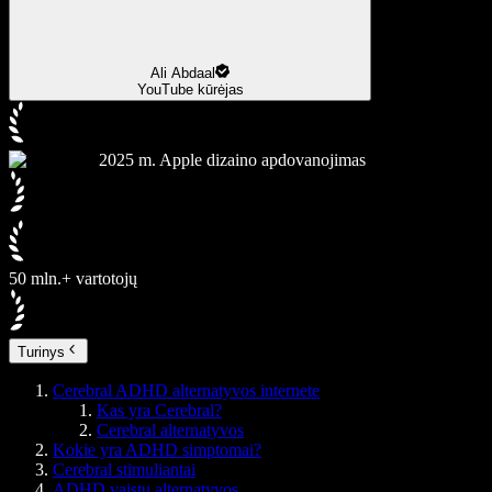
Ali Abdaal
YouTube kūrėjas
2025 m. Apple dizaino apdovanojimas
50 mln.+ vartotojų
Turinys
Cerebral ADHD alternatyvos internete
Kas yra Cerebral?
Cerebral alternatyvos
Kokie yra ADHD simptomai?
Cerebral stimuliantai
ADHD vaistų alternatyvos