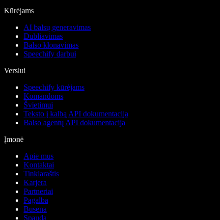
Kūrėjams
AI balsų generavimas
Dubliavimas
Balso klonavimas
Speechify darbui
Verslui
Speechify kūrėjams
Komandoms
Švietimui
Teksto į kalbą API dokumentacija
Balso agentų API dokumentacija
Įmonė
Apie mus
Kontaktai
Tinklaraštis
Karjera
Partneriai
Pagalba
Būsena
Spauda