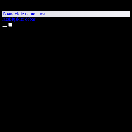
Išbandykite nemokamai
Atsisiųskite dabar
Produktai
Teksto skaitymas balsu
iPhone ir iPad programėlės
Android programėlė
Chrome plėtinys
Edge plėtinys
Interneto programėlė
Mac programėlė
Windows programėlė
AI balso generatorius
Įgarsinimas
Dubliavimas
Balso klonavimas