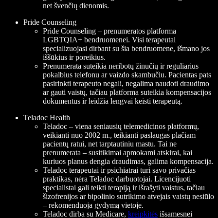
net švenčių dienomis.
Pride Counseling
Pride Counseling – prenumeratos platforma
LGBTQIA+ bendruomenei. Visi terapeutai
specializuojasi dirbant su šia bendruomene, išmano jos
iššūkius ir poreikius.
Prenumerata suteikia neribotų žinučių ir reguliarius
pokalbius telefonu ar vaizdo skambučiu. Pacientas pats
pasirinkti terapeuto negali, negalima naudoti draudimo
ar gauti vaistų, tačiau platforma suteikia kompensacijos
dokumentus ir leidžia lengvai keisti terapeutą.
Teladoc Health
Teladoc – viena seniausių telemedicinos platformų,
veikianti nuo 2002 m., teikianti paslaugas plačiam
pacientų ratui, net tarptautiniu mastu. Tai ne
prenumerata – susitikimai apmokami atskirai, kai
kuriuos planus dengia draudimas, galima kompensacija.
Teladoc terapeutai ir psichiatrai turi savo privačias
praktikas, nėra Teladoc darbuotojai. Licencijuoti
specialistai gali teikti terapiją ir išrašyti vaistus, tačiau
šizofrenijos ar bipolinio sutrikimo atvejais vaistų nesiūlo
– rekomenduoja gydymą vietoje.
Teladoc dirba su Medicare,
kreipkitės
išsamesnei