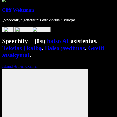
Cliff Weitzman
„Speechify“ generalinis direktorius / įkūrėjas
Speechify – jūsų
balso AI
asistentas.
Tekstas į kalbą
.
Balso įvedimas
.
Greiti
atsakymai
.
Išbandyti nemokamai