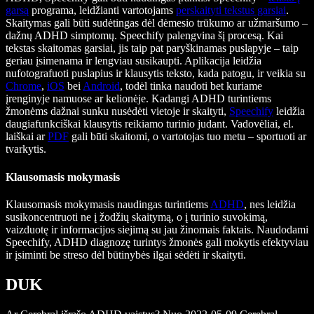
garsą
programa, leidžianti vartotojams
perskaityti tekstus garsiai
.
Skaitymas gali būti sudėtingas dėl dėmesio trūkumo ar užmaršumo –
dažnų ADHD simptomų. Speechify palengvina šį procesą. Kai
tekstas skaitomas garsiai, jis taip pat paryškinamas puslapyje – taip
geriau įsimenama ir lengviau susikaupti. Aplikacija leidžia
nufotografuoti puslapius ir klausytis teksto, kada patogu, ir veikia su
Chrome
,
iOS
bei
Android
, todėl tinka naudoti bet kuriame
įrenginyje namuose ar kelionėje. Kadangi ADHD turintiems
žmonėms dažnai sunku nusėdėti vietoje ir skaityti,
Speechify
leidžia
daugiafunkciškai klausytis reikiamo turinio judant. Vadovėliai, el.
laiškai ar
PDF
gali būti skaitomi, o vartotojas tuo metu – sportuoti ar
tvarkytis.
Klausomasis mokymasis
Klausomasis mokymasis naudingas turintiems
ADHD
, nes leidžia
susikoncentruoti ne į žodžių skaitymą, o į turinio suvokimą,
vaizduotę ir informacijos siejimą su jau žinomais faktais. Naudodami
Speechify, ADHD diagnozę turintys žmonės gali mokytis efektyviau
ir įsiminti be streso dėl būtinybės ilgai sėdėti ir skaityti.
DUK