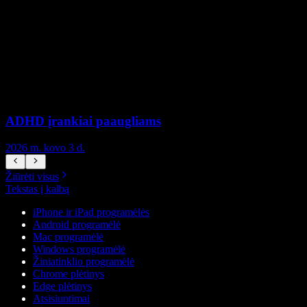
ADHD įrankiai paaugliams
2026 m. kovo 3 d.
2
Žiūrėti visus
Tekstas į kalbą
iPhone ir iPad programėlės
Android programėlė
Mac programėlė
Windows programėlė
Žiniatinklio programėlė
Chrome plėtinys
Edge plėtinys
Atsisiuntimai