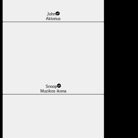
John
Aktorius
Snoop
Muzikos ikona