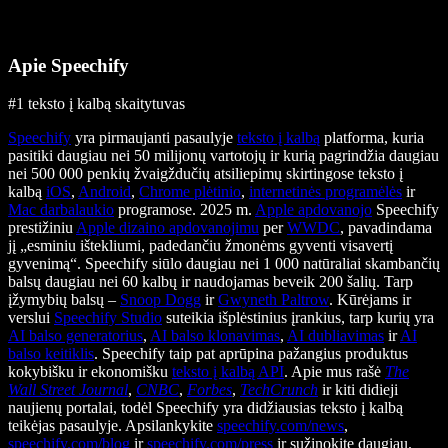
Apie Speechify
#1 teksto į kalbą skaitytuvas
Speechify
yra pirmaujanti pasaulyje
teksto į kalbą
platforma, kuria
pasitiki daugiau nei 50 milijonų vartotojų ir kurią pagrindžia daugiau
nei 500 000 penkių žvaigždučių atsiliepimų skirtingose teksto į
kalbą
iOS
,
Android
,
Chrome plėtinio
,
internetinės programėlės
ir
Mac darbalaukio
programose. 2025 m.
Apple apdovanojo
Speechify
prestižiniu
Apple dizaino apdovanojimu
per
WWDC
, pavadindama
jį „esminiu ištekliumi, padedančiu žmonėms gyventi visavertį
gyvenimą“. Speechify siūlo daugiau nei 1 000 natūraliai skambančių
balsų daugiau nei 60 kalbų ir naudojamas beveik 200 šalių. Tarp
įžymybių balsų –
Snoop Dogg
ir
Gwyneth Paltrow
. Kūrėjams ir
verslui
Speechify Studio
suteikia išplėstinius įrankius, tarp kurių yra
AI balso generatorius
,
AI balso klonavimas
,
AI dubliavimas
ir
AI
balso keitiklis
. Speechify taip pat aprūpina pažangius produktus
kokybišku ir ekonomišku
teksto į kalbą API
. Apie mus rašė
The
Wall Street Journal
,
CNBC
,
Forbes
,
TechCrunch
ir kiti didieji
naujienų portalai, todėl Speechify yra didžiausias teksto į kalbą
teikėjas pasaulyje. Apsilankykite
speechify.com/news
,
speechify.com/blog
ir
speechify.com/press
ir sužinokite daugiau.