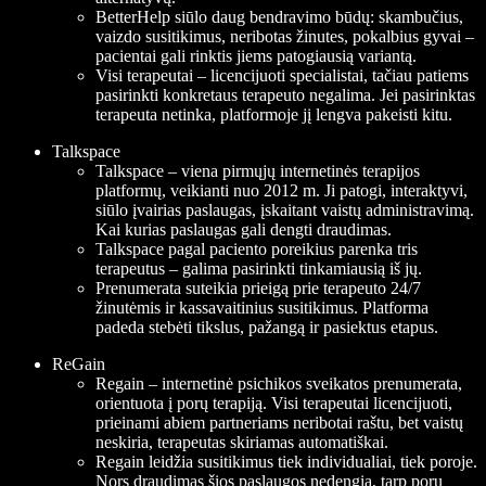
BetterHelp siūlo daug bendravimo būdų: skambučius,
vaizdo susitikimus, neribotas žinutes, pokalbius gyvai –
pacientai gali rinktis jiems patogiausią variantą.
Visi terapeutai – licencijuoti specialistai, tačiau patiems
pasirinkti konkretaus terapeuto negalima. Jei pasirinktas
terapeuta netinka, platformoje jį lengva pakeisti kitu.
Talkspace
Talkspace – viena pirmųjų internetinės terapijos
platformų, veikianti nuo 2012 m. Ji patogi, interaktyvi,
siūlo įvairias paslaugas, įskaitant vaistų administravimą.
Kai kurias paslaugas gali dengti draudimas.
Talkspace pagal paciento poreikius parenka tris
terapeutus – galima pasirinkti tinkamiausią iš jų.
Prenumerata suteikia prieigą prie terapeuto 24/7
žinutėmis ir kassavaitinius susitikimus. Platforma
padeda stebėti tikslus, pažangą ir pasiektus etapus.
ReGain
Regain – internetinė psichikos sveikatos prenumerata,
orientuota į porų terapiją. Visi terapeutai licencijuoti,
prieinami abiem partneriams neribotai raštu, bet vaistų
neskiria, terapeutas skiriamas automatiškai.
Regain leidžia susitikimus tiek individualiai, tiek poroje.
Nors draudimas šios paslaugos nedengia, tarp porų