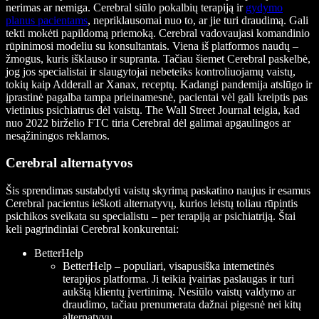
nerimas ar nemiga. Cerebral siūlo pokalbių terapiją ir
gydymo
planus pacientams
, nepriklausomai nuo to, ar jie turi draudimą. Gali
tekti mokėti papildomą priemoką. Cerebral vadovaujasi komandinio
rūpinimosi modeliu su konsultantais. Viena iš platformos naudų –
žmogus, kuris išklauso ir supranta. Tačiau šiemet Cerebral paskelbė,
jog jos specialistai ir slaugytojai nebeteiks kontroliuojamų vaistų,
tokių kaip Adderall ar Xanax, receptų. Kadangi pandemija atslūgo ir
įprastinė pagalba tampa prieinamesnė, pacientai vėl gali kreiptis pas
vietinius psichiatrus dėl vaistų. The Wall Street Journal teigia, kad
nuo 2022 birželio FTC tiria Cerebral dėl galimai apgaulingos ar
nesąžiningos reklamos.
Cerebral alternatyvos
Šis sprendimas sustabdyti vaistų skyrimą paskatino naujus ir esamus
Cerebral pacientus ieškoti alternatyvų, kurios leistų toliau rūpintis
psichikos sveikata su specialistu – per terapiją ar psichiatriją. Štai
keli pagrindiniai Cerebral konkurentai:
BetterHelp
BetterHelp – populiari, visapusiška internetinės
terapijos platforma. Ji teikia įvairias paslaugas ir turi
aukštą klientų įvertinimą. Nesiūlo vaistų valdymo ar
draudimo, tačiau prenumerata dažnai pigesnė nei kitų
alternatyvų.