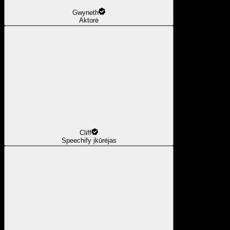
Gwyneth
Aktorė
Cliff
Speechify įkūrėjas