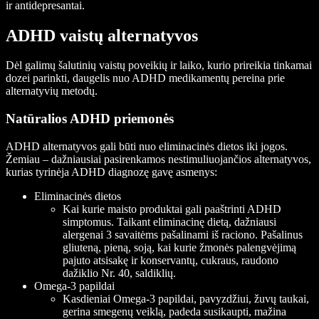
ir antidepresantai.
ADHD vaistų alternatyvos
Dėl galimų šalutinių vaistų poveikių ir laiko, kurio prireikia tinkamai
dozei parinkti, daugelis nuo ADHD medikamentų pereina prie
alternatyvių metodų.
Natūralios ADHD priemonės
ADHD alternatyvos gali būti nuo eliminacinės dietos iki jogos.
Žemiau – dažniausiai pasirenkamos nestimuliuojančios alternatyvos,
kurias tyrinėja ADHD diagnozę gavę asmenys:
Eliminacinės dietos
Kai kurie maisto produktai gali paaštrinti ADHD
simptomus. Taikant eliminacinę dietą, dažniausi
alergenai 3 savaitėms pašalinami iš raciono. Pašalinus
gliuteną, pieną, soją, kai kurie žmonės palengvėjimą
pajuto atsisakę ir konservantų, cukraus, raudono
dažiklio Nr. 40, saldiklių.
Omega-3 papildai
Kasdieniai Omega-3 papildai, pavyzdžiui, žuvų taukai,
gerina smegenų veiklą, padeda susikaupti, mažina