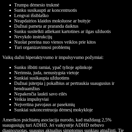
Trumpa dėmesio trukmė
Sunku susikaupti ar koncentruotis
Lengvai išsiblaško
Neapdairios klaidos moksluose ar buityje
Dažnai pameta ar praranda daiktus
Sunku susitelkti atliekant kartotines ar ilgas užduotis
Nevykdo instrukcijų
Nuolat pereina nuo vienos veiklos prie kitos
Turi organizavimosi problemų
Vaikų dažni hiperaktyvumo ir impulsyvumo požymiai:
Sunku išbūti ramiai, ypač tylioje aplinkoje
Nerimsta, juda, nenustygsta vietoje
Sunkiai susikaupia užduotims
Dažnai įsiterpia į pokalbius ar pertraukia suaugusius ir
bendraamžius
Nepakenčia laukti savo eilės
Veikia impulsyviai
Neįvertina pavojaus ar pasekmių
Sunkiai sukoncentruoja dėmesį mokykloje
Amerikos psichiatrų asociacija nurodo, kad maždaug 2,5%
suaugusiųjų turi ADHD. Jei vaikystėje ADHD nebuvo
diagnozuotas, suaugus aktualius simptomus sunkiau atpažinti. Tie