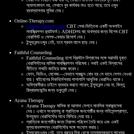
অ্যালকোহল নয়, সেখানে খুব কার্যকর নাও হতে পারে; তবে ওষুধ
ব্যবস্থাপনার সুবিধা দেয়।
Online-Therapy.com
Online-Therapy.com
CBT সেবা-ভিত্তিক একটি অনলাইন
সাবস্ক্রিপশন প্ল্যাটফর্ম। ADHDসহ বহু অবস্থার জন্য বিশেষ CBT
থেরাপিস্ট ও সেলফ-কেয়ার রিসোর্স দেয়।
ইন্স্যুরেন্স/ওষুধ নেই, তবে প্রথম মাসে ছাড় দেয়।
Faithful Counseling
Faithful Counseling হলো খ্রিস্টান বিশ্বাসের সঙ্গে সরাসরি যুক্ত
থেরাপিস্টদের মাসিক সাবস্ক্রিপশন পরিষেবা। সবাই একই বিশ্বাসের
নীতিতে সম্মতি জানিয়ে কাজ করেন।
ফোন, ভিডিও, মেসেজ—যেভাবে স্বচ্ছন্দ বোধ হয় সে ভাবে সেশন নেওয়া
যায়। বাইবেলের দিকনির্দেশনার পাশাপাশি আধুনিক থেরাপিও থাকে।
অবিশ্বাসীরাও চাইলে ব্যবহার করতে পারেন; ইন্স্যুরেন্স নেয় না, কিন্তু
রিম্বারসমেন্টের জন্য ডকুমেন্ট দেয়।
Ayana Therapy
Ayana Therapy মাসিক বা আলাদা সেশনে মানসিক স্বাস্থ্যসেবা
দেয়। এখানে সংখ্যালঘু বা প্রান্তিক জনগোষ্ঠীর জন্য লাইসেন্সপ্রাপ্ত,
উপযুক্ত থেরাপিস্টের সাথে মিলিয়ে দেয়া হয়।
প্রান্তিক জনগোষ্ঠীর জন্য নিরাপদ পরিবেশ তৈরি করে এবং একই
মূল্যবোধসম্পন্ন থেরাপিস্টের সঙ্গে সংযোগ করায়।
ইন্স্যুরেন্স/ওষুধ নেই, তবে খরচের দিক থেকে তুলনামূলকভাবে সাধ্যের