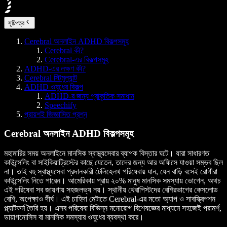
সূচিপত্র
Cerebral অনলাইন ADHD বিকল্পসমূহ
Cerebral কী?
Cerebral-এর বিকল্পসমূহ
ADHD-এর লক্ষণ কী?
Cerebral স্টিমুল্যান্ট
ADHD ওষুধের বিকল্প
ADHD-র জন্য প্রাকৃতিক সমাধান
Speechify
প্রায়শই জিজ্ঞাসিত প্রশ্ন
Cerebral অনলাইন ADHD বিকল্পসমূহ
মহামারির সময় অনলাইনে মানসিক স্বাস্থ্যসেবার ব্যাপক বিস্তার ঘটে। যারা সাধারণত
কাউন্সেলিং বা সাইকিয়াট্রিস্টের কাছে যেতেন, তাদের জন্য আর অফিসে যাওয়া সম্ভব ছিল
না। তাই বহু স্বাস্থ্যসেবা প্রদানকারী টেলিহেলথ পরিষেবায় যান, যেন বাড়ি বসেই রোগীরা
কাউন্সেলিং নিতে পারেন। আমেরিকায় প্রায় ২০% মানুষ মানসিক সমস্যায় ভোগেন, অথচ
এই পরিষেবা সব জায়গায় সহজলভ্য নয়। স্থানীয় থেরাপিস্টদের বেশিরভাগের কেসলোড
বেশি, অপেক্ষাও দীর্ঘ। এই চাহিদা মেটাতে Cerebral-এর মতো অ্যাপ ও সাবস্ক্রিপশন
প্ল্যাটফর্ম তৈরি হয়। এসব পরিষেবা বিভিন্ন মনোরোগ বিশেষজ্ঞের মাধ্যমে সহজেই পরামর্শ,
ডায়াগনোসিস বা মানসিক সমস্যার ওষুধের ব্যবস্থা করে।