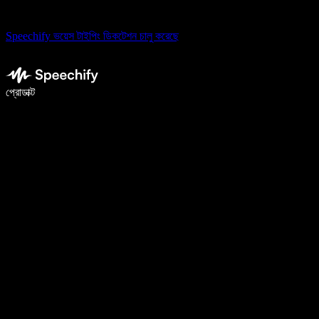
Speechify ভয়েস টাইপিং ডিকটেশন চালু করেছে
ভয়েস টাইপিং দিয়ে ৫ গুণ দ্রুত লিখুন
প্রোডাক্ট
আরও জানুন