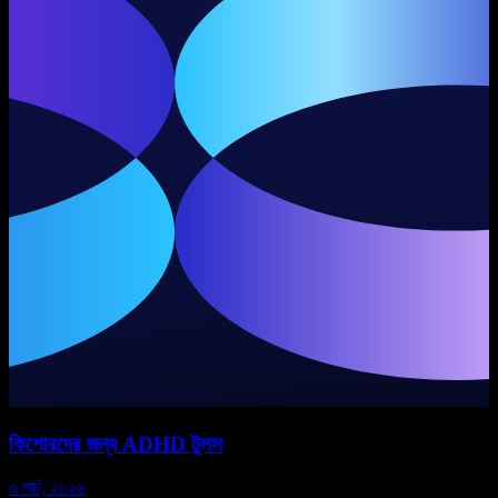
কিশোরদের জন্য ADHD টুলস
S
৩ মার্চ, ২০২৬
১