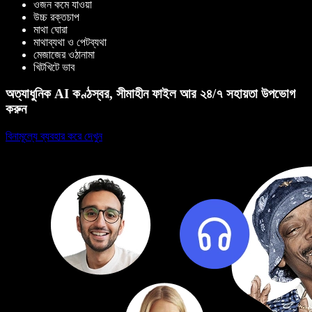
ওজন কমে যাওয়া
উচ্চ রক্তচাপ
মাথা ঘোরা
মাথাব্যথা ও পেটব্যথা
মেজাজের ওঠানামা
খিটখিটে ভাব
অত্যাধুনিক AI কণ্ঠস্বর, সীমাহীন ফাইল আর ২৪/৭ সহায়তা উপভোগ
করুন
বিনামূল্যে ব্যবহার করে দেখুন