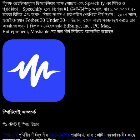
ক্লিফ ওয়েইৎজম্যান ডিসলেক্সিয়ার পক্ষে সোচ্চার এবং Speechify-এর সিইও ও
প্রতিষ্ঠাতা। Speechify হলো বিশ্বের #1 টেক্সট-টু-স্পিচ অ্যাপ, যার ১,০০,০০০+ ৫-
তারকা রিভিউ এবং অ্যাপ স্টোরে সংবাদ ও ম্যাগাজিন শ্রেণিতে শীর্ষ স্থান। ২০১৭ সালে,
ওয়েইৎজম্যান Forbes 30 Under 30-এ ছিলেন, ওয়েব আরও সহজলভ্য করতে তার
অবদানের জন্য। ক্লিফ ওয়েইৎজম্যান EdSurge, Inc., PC Mag,
Entrepreneur, Mashable-সহ নানা শীর্ষ মিডিয়ায় আলোচিত হয়েছেন।
স্পিচিফাই সম্পর্কে
#১ টেক্সট-টু-স্পিচ রিডার
স্পিচিফাই
পৃথিবীর শীর্ষস্থানীয়
টেক্সট-টু-স্পিচ
প্ল্যাটফর্ম, যা ৫ কোটি+ ব্যবহারকারীর কাছে