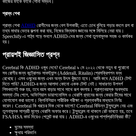
কাজের ফাঁকে ফাঁকে শোনা সম্ভব।
শ্রাব্য শেখা
শ্রাব্য শেখা
ADHD
রোগীদের জন্য বেশ উপকারী; এতে চোখ বুলিয়ে পড়ার বদলে গল্প বা
তথ্য মাথার ভেতর কল্পনা করা যায়, নিজের বিদ্যমান জ্ঞানের সঙ্গে মিলিয়ে নেয়া যায়।
Speechify-এ পাঠ্য পড়ে শুনলে ADHD-দের জন্য শেখা তুলনামূলক সহজ ও কার্যকর
হয়।
প্রায়শই জিজ্ঞাসিত প্রশ্ন
Cerebral কি ADHD ওষুধ দেবে?
Cerebral ৯ মে ২০২২ থেকে নতুন বা পুরোনো
সব রোগীর জন্য কন্ট্রোলড সাবস্ট্যান্স (Adderall, Ritalin) প্রেসক্রিপশন বন্ধ
রেখেছে। এসব ওষুধের জন্য এখন অন্য উৎস খুঁজতে হবে।
আমি কবে ADHD টেস্ট
দিতে পারি?
ADHD-র জন্য আলাদা কোনো একক টেস্ট নেই। সাধারণত উপসর্গ
শিশুকালেই শুরু হয়, তবে বয়স বাড়ার সাথে সাথে রূপ বদলায়। প্রাপ্তবয়স্ক অবস্থায়
সমস্যা টের পেলে, অফিশিয়াল ডায়াগনোসিস ও থেরাপি প্ল্যানের জন্য কেয়ার টিমের সাথে
যোগাযোগ করা ভালো। ক্লিনিশিয়ান শারীরিক পরীক্ষা ও প্রশ্নাবলীর মাধ্যমে নির্ণয়
করেন।
Cerebral কি খরচের দিক থেকে ভালো?
Cerebral বিভিন্ন ইন্স্যুরেন্স নেয় এবং
তুলনামূলক সাশ্রয়ী মূল্যে থেরাপি অফার করে। ইন্স্যুরেন্স না থাকলে রেট ভাবতে হয়, তবে
FSA/HSA কার্ড দিয়েও পেমেন্ট করা যায়।
ADHD-র ওষুধের পার্শ্বপ্রতিক্রিয়া কী?
ঘুমের সমস্যা
ক্ষুধায় পরিবর্তন