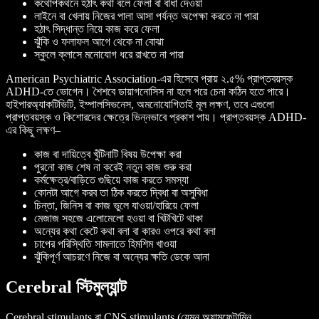
কথোপকথনে হঠাৎ কথা বলে ফেলা বা বাধা দেওয়া
লাইনে বা খেলায় নিজের পালা আসা পর্যন্ত অপেক্ষা করতে না পারা
হঠাৎ সিদ্ধান্ত নিয়ে কাজ করে ফেলা
ঝুঁকি ও ফলাফল আগে থেকে না বোঝা
স্কুলে ক্লাসে মনোযোগ ধরে রাখতে না পারা
American Psychiatric Association-এর হিসেবে প্রায় ২.৫% প্রাপ্তবয়স্ক
ADHD-তে ভোগেন। শৈশবে ডায়াগনোসিস না হলে পরে চেনা কঠিন হতে পারে।
হাইপারঅ্যাকটিভিটি, ইম্পালসিভনেস, অমনোযোগিতাই মূল লক্ষণ, তবে এগুলো
প্রাপ্তবয়স্ক ও কিশোরদের ক্ষেত্রে ভিন্নভাবে প্রকাশ পায়। প্রাপ্তবয়স্ক ADHD-
এর কিছু লক্ষণ–
কাজ বা দায়িত্বে খুঁটিনাটি বিষয় উপেক্ষা করা
পুরনো কাজ শেষ না করেই নতুন কাজ শুরু করা
কর্মক্ষেত্র/বাড়িতে গুছিয়ে কাজ করতে সমস্যা
কোনটা আগে করব তা ঠিক করতে দ্বিধা বা অসুবিধা
চিন্তা, জিনিস বা কাজ ভুলে যাওয়া/হারিয়ে ফেলা
মেজাজ সহজে এলোমেলো হওয়া বা খিটখিটে থাকা
অন্যের কথা কেটে কথা বলা বা কারও ওপরে কথা বলা
চাপের পরিস্থিতি সামলাতে হিমশিম খাওয়া
ঝুঁকিপূর্ণ আচরণে নিজে বা অন্যের ক্ষতি ডেকে আনা
Cerebral স্টিমুল্যান্ট
Cerebral stimulants বা CNS stimulants (যেমন অ্যামফেটামিন,