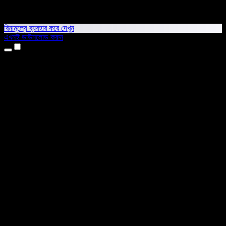
বিনামূল্যে ব্যবহার করে দেখুন
এখনই ডাউনলোড করুন
প্রোডাক্ট
টেক্সট টু স্পিচ
আইফোন ও আইপ্যাড অ্যাপ
অ্যান্ড্রয়েড অ্যাপ
ক্রোম এক্সটেনশন
এজ এক্সটেনশন
ওয়েব অ্যাপ
ম্যাক অ্যাপ
উইন্ডোজ অ্যাপ
এআই ভয়েস জেনারেটর