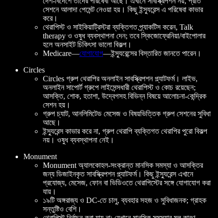
দেশ-বিদেশে তাদের পরিষেবা আছে। এখানে সাবস্ক্রিপশন নয়, প্রতি
সেশনে আলাদা পেমেন্ট নেওয়া হয়। কিছু ইন্স্যুরেন্স এ পরিষেবা কাভার
করে।
থেরাপিস্ট ও সাইকিয়াট্রিস্টরা ব্যক্তিগত প্র্যাকটিস করেন, Talk
therapy ও ওষুধ ব্যবস্থাপনা দেন; তবে স্কিজোফ্রেনিয়া/বাইপোলার
হলে অনসাইট চিকিৎসা ভালো বিকল্প।
Medicare—
যোগাযোগ
—ইন্স্যুরেন্সের বিস্তারিত জানতে পারেন।
Circles
Circles গ্রুপ থেরাপির অনলাইন সাবস্ক্রিপশন প্ল্যাটফর্ম। লাইভ,
অনলাইন সাপোর্ট গ্রুপে লাইসেন্সধারী থেরাপিস্ট ও কোচ রয়েছেন;
আসক্তি, শোক, হতাশা, উদ্বেগসহ বিভিন্ন বিষয়ে আলোচনা-কেন্দ্রিক
সেশন হয়।
গ্রুপ চ্যাট, আনলিমিটেড মেসেজ ও বিষয়ভিত্তিক গ্রুপ সেশনের সুবিধা
আছে।
ইন্স্যুরেন্স কাভার করে না, গ্রুপ থেরাপি ব্যক্তিগত থেরাপির পুরো বিকল্প
নয়। ওষুধ ব্যবস্থাপনা নেই।
Monument
Monument অ্যালকোহল-সংক্রান্ত মানসিক সমস্যা ও আসক্তির
জন্য ডিজাইনকৃত সাবস্ক্রিপশন প্ল্যাটফর্ম। কিছু ইন্স্যুরেন্স এখানে
প্রযোজ্য, মেসেজ, ফোন বা ভিডিওতে থেরাপিস্টের সঙ্গে যোগাযোগ করা
যায়।
১৯টি অঙ্গরাজ্য ও DC-তে চালু, ব্যবহার সহজ ও সুবিধাজনক; গ্রাহক
সন্তুষ্টিও বেশি।
থেরাপিস্ট নির্বাচন করা যায় না; যেখানে মানসিক সমস্যার মূল কারণ