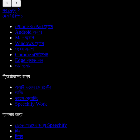
সব দেখুন
টেক্সট টু স্পিচ
iPhone ও iPad অ্যাপ
Android অ্যাপ
Mac অ্যাপ
Windows অ্যাপ
ওয়েব অ্যাপ
Chrome এক্সটেনশন
Edge অ্যাড-অন
ডাউনলোড
ক্রিয়েটরদের জন্য
এআই ভয়েস জেনারেটর
ডাবিং
ভয়েস ক্লোনিং
Speechify Work
ব্যবসার জন্য
ডেভেলপারদের জন্য Speechify
টিম
শিক্ষা