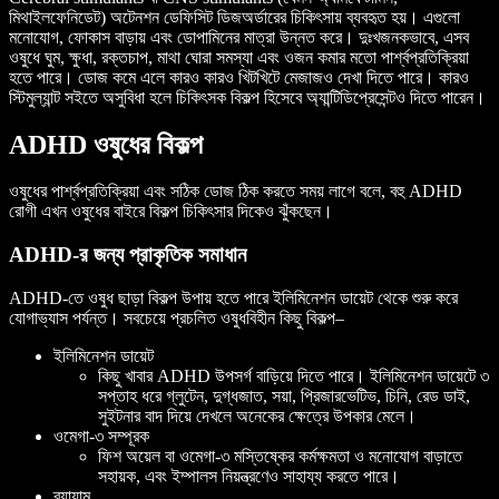
মিথাইলফেনিডেট) অটেনশন ডেফিসিট ডিজঅর্ডারের চিকিৎসায় ব্যবহৃত হয়। এগুলো
মনোযোগ, ফোকাস বাড়ায় এবং ডোপামিনের মাত্রা উন্নত করে। দুঃখজনকভাবে, এসব
ওষুধে ঘুম, ক্ষুধা, রক্তচাপ, মাথা ঘোরা সমস্যা এবং ওজন কমার মতো পার্শ্বপ্রতিক্রিয়া
হতে পারে। ডোজ কমে এলে কারও কারও খিটখিটে মেজাজও দেখা দিতে পারে। কারও
স্টিমুল্যান্ট সইতে অসুবিধা হলে চিকিৎসক বিকল্প হিসেবে অ্যান্টিডিপ্রেসেন্টও দিতে পারেন।
ADHD ওষুধের বিকল্প
ওষুধের পার্শ্বপ্রতিক্রিয়া এবং সঠিক ডোজ ঠিক করতে সময় লাগে বলে, বহু ADHD
রোগী এখন ওষুধের বাইরে বিকল্প চিকিৎসার দিকেও ঝুঁকছেন।
ADHD-র জন্য প্রাকৃতিক সমাধান
ADHD-তে ওষুধ ছাড়া বিকল্প উপায় হতে পারে ইলিমিনেশন ডায়েট থেকে শুরু করে
যোগাভ্যাস পর্যন্ত। সবচেয়ে প্রচলিত ওষুধবিহীন কিছু বিকল্প–
ইলিমিনেশন ডায়েট
কিছু খাবার ADHD উপসর্গ বাড়িয়ে দিতে পারে। ইলিমিনেশন ডায়েটে ৩
সপ্তাহ ধরে গ্লুটেন, দুগ্ধজাত, সয়া, প্রিজারভেটিভ, চিনি, রেড ডাই,
সুইটনার বাদ দিয়ে দেখলে অনেকের ক্ষেত্রে উপকার মেলে।
ওমেগা-৩ সম্পূরক
ফিশ অয়েল বা ওমেগা-৩ মস্তিষ্কের কর্মক্ষমতা ও মনোযোগ বাড়াতে
সহায়ক, এবং ইম্পালস নিয়ন্ত্রণেও সাহায্য করতে পারে।
ব্যায়াম