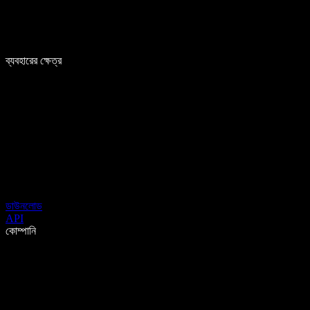
ব্যবহারের ক্ষেত্র
ডাউনলোড
API
কোম্পানি