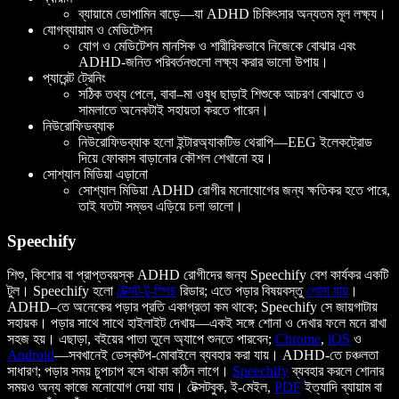
ব্যায়ামে ডোপামিন বাড়ে—যা ADHD চিকিৎসার অন্যতম মূল লক্ষ্য।
যোগব্যায়াম ও মেডিটেশন
যোগ ও মেডিটেশন মানসিক ও শারীরিকভাবে নিজেকে বোঝার এবং
ADHD-জনিত পরিবর্তনগুলো লক্ষ্য করার ভালো উপায়।
প্যারেন্ট ট্রেনিং
সঠিক তথ্য পেলে, বাবা–মা ওষুধ ছাড়াই শিশুকে আচরণ বোঝাতে ও
সামলাতে অনেকটাই সহায়তা করতে পারেন।
নিউরোফিডব্যাক
নিউরোফিডব্যাক হলো ইন্টারঅ্যাকটিভ থেরাপি—EEG ইলেকট্রোড
দিয়ে ফোকাস বাড়ানোর কৌশল শেখানো হয়।
সোশ্যাল মিডিয়া এড়ানো
সোশ্যাল মিডিয়া ADHD রোগীর মনোযোগের জন্য ক্ষতিকর হতে পারে,
তাই যতটা সম্ভব এড়িয়ে চলা ভালো।
Speechify
শিশু, কিশোর বা প্রাপ্তবয়স্ক ADHD রোগীদের জন্য Speechify বেশ কার্যকর একটি
টুল। Speechify হলো
টেক্সট-টু-স্পিচ
রিডার; এতে পড়ার বিষয়বস্তু
শোনা যায়
।
ADHD–তে অনেকের পড়ার প্রতি একাগ্রতা কম থাকে; Speechify সে জায়গাটায়
সহায়ক। পড়ার সাথে সাথে হাইলাইট দেখায়—একই সঙ্গে শোনা ও দেখার ফলে মনে রাখা
সহজ হয়। এছাড়া, বইয়ের পাতা তুলে অ্যাপে শুনতে পারবেন;
Chrome
,
iOS
ও
Android
—সবখানেই ডেস্কটপ-মোবাইলে ব্যবহার করা যায়। ADHD-তে চঞ্চলতা
সাধারণ; পড়ার সময় চুপচাপ বসে থাকা কঠিন লাগে।
Speechify
ব্যবহার করলে শোনার
সময়ও অন্য কাজে মনোযোগ দেয়া যায়। টেক্সটবুক, ই-মেইল,
PDF
ইত্যাদি ব্যায়াম বা