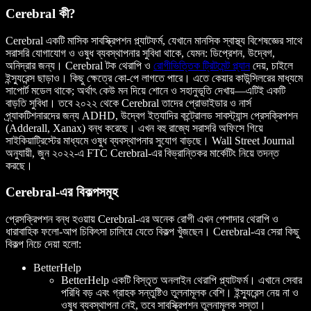
Cerebral কী?
Cerebral একটি মাসিক সাবস্ক্রিপশন প্ল্যাটফর্ম, যেখানে মানসিক স্বাস্থ্য বিশেষজ্ঞের সাথে
সরাসরি যোগাযোগ ও ওষুধ ব্যবস্থাপনার সুবিধা থাকে, যেমন: ডিপ্রেশন, উদ্বেগ,
অনিদ্রার জন্য। Cerebral টক থেরাপি ও
রোগীভিত্তিক ট্রিটমেন্ট প্ল্যান
দেয়, চাইলে
ইন্স্যুরেন্স ছাড়াও। কিছু ক্ষেত্রে কো-পে লাগতে পারে। এতে কেয়ার কাউন্সিলরের মাধ্যমে
সাপোর্ট মডেল থাকে; অর্থাৎ কেউ মন দিয়ে শোনে ও সহানুভূতি দেখায়—এটিই একটি
বাড়তি সুবিধা। তবে ২০২২ থেকে Cerebral তাদের প্রোভাইডার ও নার্স
প্র্যাকটিশনারদের জন্য ADHD, উদ্বেগ ইত্যাদির কন্ট্রোলড সাবস্ট্যান্স প্রেসক্রিপশন
(Adderall, Xanax) বন্ধ করেছে। এখন বহু রাজ্যে সরাসরি অফিসে গিয়ে
সাইকিয়াট্রিস্টের মাধ্যমে ওষুধ ব্যবস্থাপনার সুযোগ বাড়ছে। Wall Street Journal
অনুযায়ী, জুন ২০২২-এ FTC Cerebral-এর বিভ্রান্তিকর মার্কেটিং নিয়ে তদন্ত
করছে।
Cerebral-এর বিকল্পসমূহ
প্রেসক্রিপশন বন্ধ হওয়ায় Cerebral-এর অনেক রোগী এখন পেশাদার থেরাপি ও
ধারাবাহিক ফলো-আপ চিকিৎসা চালিয়ে যেতে বিকল্প খুঁজছেন। Cerebral-এর সেরা কিছু
বিকল্প নিচে দেয়া হলো:
BetterHelp
BetterHelp একটি বিস্তৃত অনলাইন থেরাপি প্ল্যাটফর্ম। এখানে সেবার
পরিধি বড় এবং গ্রাহক সন্তুষ্টিও তুলনামূলক বেশি। ইন্স্যুরেন্স নেয় না ও
ওষুধ ব্যবস্থাপনা নেই, তবে সাবস্ক্রিপশন তুলনামূলক সস্তা।