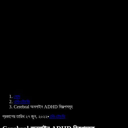
PDF কীভাবে পড়ে শোনাবেন
ক্যারিয়ার
টেক্সট টু স্পিচ গুগল
হেল্প সেন্টার
PDF টু অডিও কনভার্টার
মূল্য নির্ধারণ
এআই ভয়েস জেনারেটর
ব্যবহারকারীদের গল্প
গুগল ডক্স পড়ে শোনান
B2B কেস স্টাডি
এআই ভয়েস চেঞ্জার
রিভিউ
যেসব অ্যাপ টেক্সট পড়ে শোনায়
প্রেস
আমাকে পড়ে শোনান
টেক্সট টু স্পিচ রিডার
এন্টারপ্রাইজ
এন্টারপ্রাইজ ও EDU-এর জন্য স্পিচিফাই
অ্যাক্সেস টু ওয়ার্কের জন্য স্পিচিফাই
DSA-এর জন্য স্পিচিফাই
SIMBA ভয়েস এজেন্ট
হোম
ডেভেলপারদের জন্য স্পিচিফাই
এডিএইচডি
Cerebral অনলাইন ADHD বিকল্পসমূহ
প্রকাশের তারিখ
২৭ জুন, ২০২২
•
এডিএইচডি