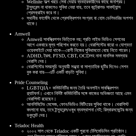
Wellnite অল্প খরচে সেবা দেয়ায় ব্যবহারকারীদের কাছে জনপ্রিয়।
ইন্স্যুরেন্স না থাকলেও সুবিধা নেয়া যায়, তবে কন্ট্রোলড সাবস্ট্যান্স
প্রেসক্রাইব করে না।
স্থানীয় ফার্মেসি থেকে প্রেসক্রিপশন সংগ্রহ বা হোম ডেলিভারির অপশন
থাকে।
Amwell
Amwell সাবস্ক্রিপশন ভিত্তিক নয়; প্রতি লাইভ ভিডিও সেশনের
আগে একবারে মূল্য পরিশোধ করতে হয়। থেরাপিস্টের বায়ো ও যোগ্যতা
ওয়েবসাইটে দেয়া থাকে—রোগী নিজের সুবিধামতো বেছে নিতে পারেন।
ADHD, ট্রমা, PTSD, CBT, OCDসহ নানা মানসিক সমস্যার
থেরাপি দেয়।
থেরাপিস্টের সময়সূচি অনুযায়ী সন্ধ্যা বা সাপ্তাহিক ছুটির দিনেও সেশন
বুক করা যায়—এটি একটি বাড়তি সুবিধা।
Pride Counseling
LGBTQIA+ কমিউনিটির জন্য তৈরি অনলাইন সাবস্ক্রিপশন
প্ল্যাটফর্ম। এখানে নির্দিষ্ট কমিউনিটির সঙ্গে কাজের অভিজ্ঞতা আছে এমন
থেরাপিস্ট রয়েছেন।
আনলিমিটেড মেসেজ, ফোন/ভিডিও মিটিংয়ের সুবিধা থাকে। থেরাপিস্ট
বদলানো যায়, তবে ইন্স্যুরেন্স/ওষুধ ব্যবস্থাপনা নেই; রিম্বারসমেন্টের জন্য
ডকুমেন্ট দেয়।
Teladoc Health
২০০২ সাল থেকে Teladoc একটি পুরনো টেলিমেডিসিন প্রতিষ্ঠান।