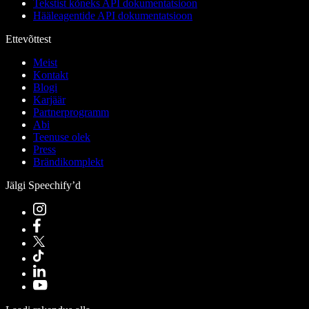
Tekstist kõneks API dokumentatsioon
Hääleagentide API dokumentatsioon
Ettevõttest
Meist
Kontakt
Blogi
Karjäär
Partnerprogramm
Abi
Teenuse olek
Press
Brändikomplekt
Jälgi Speechify’d