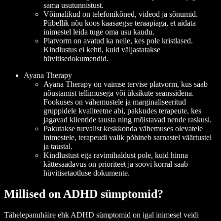
sama usutunnistust.
Võimalikud on telefonikõned, videod ja sõnumid.
Piibellik nõu koos kaasaegse teraapiaga, et aidata
inimestel leida tuge oma usu kaudu.
Platvorm on avatud ka neile, kes pole kristlased.
Kindlustus ei kehti, kuid väljastatakse
hüvitisedokumendid.
Ayana Therapy
Ayana Therapy on vaimse tervise platvorm, kus saab
nõustamist tellimusega või üksikute seanssidena.
Fookuses on vähemustele ja marginaliseeritud
gruppidele kvaliteetne abi, pakkudes terapeute, kes
jagavad klientide tausta ning mõistavad nende raskusi.
Pakutakse turvalist keskkonda vähemuses olevatele
inimestele, terapeudi valik põhineb sarnastel väärtustel
ja taustal.
Kindlustust ega ravimihaldust pole, kuid hinna
kättesaadavus on prioriteet ja soovi korral saab
hüvitisetaotluse dokumente.
Millised on ADHD sümptomid?
Tähelepanuhäire ehk ADHD sümptomid on igal inimesel veidi