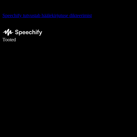
Speechify tutvustab häälekirjutuse dikteerimist
Kirjuta häälega 5× kiiremini
Tooted
Loe lähemalt