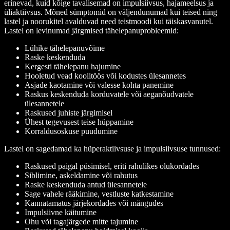
erinevad, kuid kõige tavalisemad on impulsiivsus, hajameelsus ja
üliaktiivsus. Mõned sümptomid on väljendunumad kui teised ning
lastel ja noorukitel avalduvad need teistmoodi kui täiskasvanutel.
Lastel on levinumad järgmised tähelepanuprobleemid:
Lühike tähelepanuvõime
Raske keskenduda
Kergesti tähelepanu hajumine
Hooletud vead koolitöös või kodustes ülesannetes
Asjade kaotamine või valesse kohta panemine
Raskus keskenduda korduvatele või aeganõudvatele
ülesannetele
Raskused juhiste järgimisel
Ühest tegevusest teise hüppamine
Korraldusoskuse puudumine
Lastel on sagedamad ka hüperaktiivsuse ja impulsiivsuse tunnused:
Raskused paigal püsimisel, eriti rahulikes olukordades
Siblimine, askeldamine või rahutus
Raske keskenduda antud ülesannetele
Sage vahele rääkimine, vestluste katkestamine
Kannatamatus järjekordades või mängudes
Impulsiivne käitumine
Ohu või tagajärgede mitte tajumine