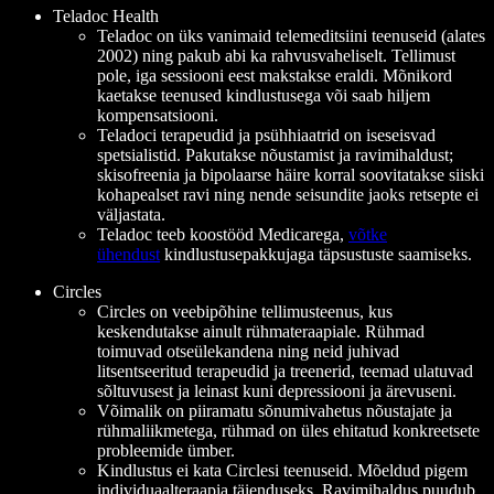
Teladoc Health
Teladoc on üks vanimaid telemeditsiini teenuseid (alates
2002) ning pakub abi ka rahvusvaheliselt. Tellimust
pole, iga sessiooni eest makstakse eraldi. Mõnikord
kaetakse teenused kindlustusega või saab hiljem
kompensatsiooni.
Teladoci terapeudid ja psühhiaatrid on iseseisvad
spetsialistid. Pakutakse nõustamist ja ravimihaldust;
skisofreenia ja bipolaarse häire korral soovitatakse siiski
kohapealset ravi ning nende seisundite jaoks retsepte ei
väljastata.
Teladoc teeb koostööd Medicarega,
võtke
ühendust
kindlustusepakkujaga täpsustuste saamiseks.
Circles
Circles on veebipõhine tellimusteenus, kus
keskendutakse ainult rühmateraapiale. Rühmad
toimuvad otseülekandena ning neid juhivad
litsentseeritud terapeudid ja treenerid, teemad ulatuvad
sõltuvusest ja leinast kuni depressiooni ja ärevuseni.
Võimalik on piiramatu sõnumivahetus nõustajate ja
rühmaliikmetega, rühmad on üles ehitatud konkreetsete
probleemide ümber.
Kindlustus ei kata Circlesi teenuseid. Mõeldud pigem
individuaalteraapia täienduseks. Ravimihaldus puudub.