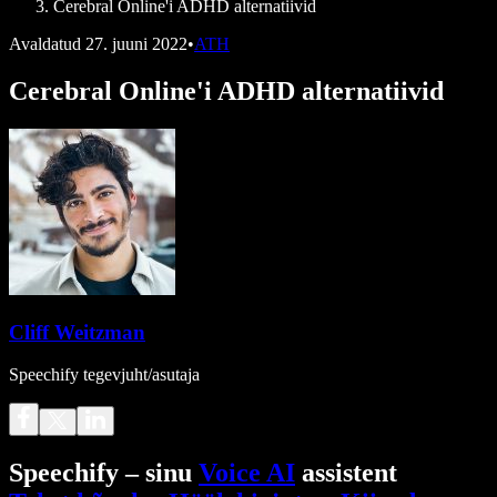
Cerebral Online'i ADHD alternatiivid
Avaldatud
27. juuni 2022
•
ATH
Cerebral Online'i ADHD alternatiivid
Cliff Weitzman
Speechify tegevjuht/asutaja
Speechify – sinu
Voice AI
assistent