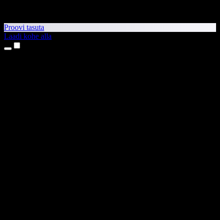
Proovi tasuta
Laadi kohe alla
Tooted
Tekst kõneks
iPhone’i ja iPadi rakendused
Androidi rakendus
Chrome’i laiendus
Edge’i laiendus
Veebirakendus
Maci rakendus
Windowsi rakendus