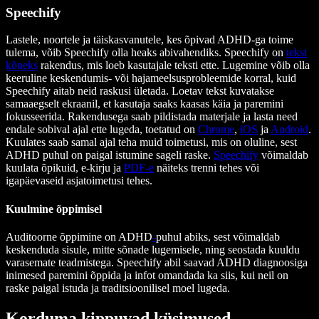
Speechify
Lastele, noortele ja täiskasvanutele, kes õpivad ADHD-ga toime
tulema, võib Speechify olla heaks abivahendiks. Speechify on
tekst
kõneks
rakendus, mis loeb kasutajale teksti ette. Lugemine võib olla
keeruline keskendumis- või hajameelsusprobleemide korral, kuid
Speechify aitab neid raskusi ületada. Loetav tekst kuvatakse
samaaegselt ekraanil, et kasutaja saaks kaasas käia ja paremini
fokusseerida. Rakendusega saab pildistada materjale ja lasta need
endale sobival ajal ette lugeda, toetatud on
Chrome
,
iOS
ja
Android
.
Kuulates saab samal ajal teha muid toimetusi, mis on oluline, sest
ADHD puhul on paigal istumine sageli raske.
Speechify
võimaldab
kuulata õpikuid, e-kirju ja
PDF-e
näiteks trenni tehes või
igapäevaseid asjatoimetusi tehes.
Kuulmine õppimisel
Auditoorne õppimine on ADHD
-
puhul abiks, sest võimaldab
keskenduda sisule, mitte sõnade lugemisele, ning seostada kuuldu
varasemate teadmistega. Speechify abil saavad ADHD diagnoosiga
inimesed paremini õppida ja infot omandada ka siis, kui neil on
raske paigal istuda ja traditsioonilisel moel lugeda.
Korduma kippuvad küsimused