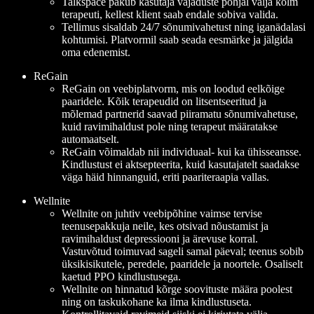
Talkspace pakub kasutaja vajaduste põhjal välja kolm
terapeuti, kellest klient saab endale sobiva valida.
Tellimus sisaldab 24/7 sõnumivahetust ning iganädalasi
kohtumisi. Platvormil saab seada eesmärke ja jälgida
oma edenemist.
ReGain
ReGain on veebiplatvorm, mis on loodud eelkõige
paaridele. Kõik terapeudid on litsentseeritud ja
mõlemad partnerid saavad piiramatu sõnumivahetuse,
kuid ravimihaldust pole ning terapeut määratakse
automaatselt.
ReGain võimaldab nii individuaal- kui ka ühisseansse.
Kindlustust ei aktsepteerita, kuid kasutajatelt saadakse
väga häid hinnanguid, eriti paariteraapia vallas.
Wellnite
Wellnite on juhtiv veebipõhine vaimse tervise
teenusepakkuja neile, kes otsivad nõustamist ja
ravimihaldust depressiooni ja ärevuse korral.
Vastuvõtud toimuvad sageli samal päeval; teenus sobib
üksikisikutele, peredele, paaridele ja noortele. Osaliselt
kaetud PPO kindlustusega.
Wellnite on hinnatud kõrge soovituste määra poolest
ning on taskukohane ka ilma kindlustuseta.