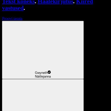
Tekst kõneks
.
Häälekirjutus
.
Kiired
vastused
.
Proovi tasuta
Gwyneth
Näitlejanna