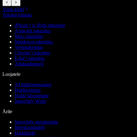
Vaata kõiki
Tekstist kõneks
iPhone’i ja iPadi rakendus
Androidi rakendus
Maci rakendus
Windowsi rakendus
Veebirakendus
Chrome’i laiendus
Edge’i laiendus
Allalaadimised
Loojatele
AI häälegeneraator
Dubleerimine
Hääle kloonimine
Speechify Work
Ärile
Speechify arendajatele
Meeskondadele
Haridusele