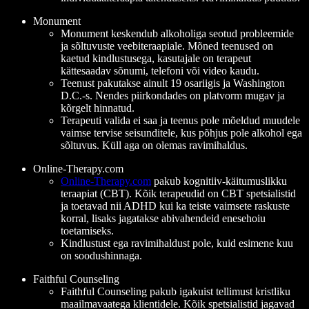
Monument
Monument keskendub alkoholiga seotud probleemide
ja sõltuvuste veebiteraapiale. Mõned teenused on
kaetud kindlustusega, kasutajale on terapeut
kättesaadav sõnumi, telefoni või video kaudu.
Teenust pakutakse ainult 19 osariigis ja Washington
D.C.-s. Nendes piirkondades on platvorm mugav ja
kõrgelt hinnatud.
Terapeuti valida ei saa ja teenus pole mõeldud muudele
vaimse tervise seisunditele, kus põhjus pole alkohol ega
sõltuvus. Küll aga on olemas ravimihaldus.
Online-Therapy.com
Online-Therapy.com
pakub kognitiiv-käitumuslikku
teraapiat (CBT). Kõik terapeudid on CBT spetsialistid
ja toetavad nii ADHD kui ka teiste vaimsete raskuste
korral, lisaks jagatakse abivahendeid enesehoiu
toetamiseks.
Kindlustust ega ravimihaldust pole, kuid esimene kuu
on soodushinnaga.
Faithful Counseling
Faithful Counseling pakub igakuist tellimust kristliku
maailmavaatega klientidele. Kõik spetsialistid jagavad