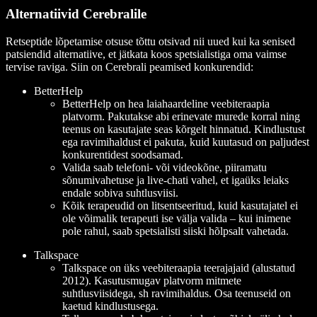
Alternatiivid Cerebralile
Retseptide lõpetamise otsuse tõttu otsivad nii uued kui ka senised
patsiendid alternatiive, et jätkata koos spetsialistiga oma vaimse
tervise raviga. Siin on Cerebrali peamised konkurendid:
BetterHelp
BetterHelp on hea laiahaardeline veebiteraapia
platvorm. Pakutakse abi erinevate murede korral ning
teenus on kasutajate seas kõrgelt hinnatud. Kindlustust
ega ravimihaldust ei pakuta, kuid kuutasud on paljudest
konkurentidest soodsamad.
Valida saab telefoni- või videokõne, piiramatu
sõnumivahetuse ja live-chati vahel, et igaüks leiaks
endale sobiva suhtlusviisi.
Kõik terapeudid on litsentseeritud, kuid kasutajatel ei
ole võimalik terapeuti ise välja valida – kui inimene
pole rahul, saab spetsialisti siiski hõlpsalt vahetada.
Talkspace
Talkspace on üks veebiteraapia teerajajaid (alustatud
2012). Kasutusmugav platvorm mitmete
suhtlusviisidega, sh ravimihaldus. Osa teenuseid on
kaetud kindlustusega.