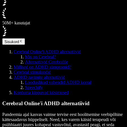
50M+ kasutajat
Sisukord
Cerebral Online'i ADHD alternatiivid
Mis on Cerebral?
Alternatiivid Cerebralile
Millised on ADHD sümptomid?
Cerebral stimulandid
ADHD ravimite alternatiivid
Looduslikud vahendid ADHD korral
Speechify
Korduma kippuvad küsimused
Cerebral Online'i ADHD alternatiivid
Pandeemia ajal kasvas vaimse tervise eest hoolitsemise veebipõhine
kättesaadavus hüppeliselt. Need, kes varem käisid terapeudi või
psühhiaatri juures kohapeal vastuvõtul, avastasid peagi, et seda