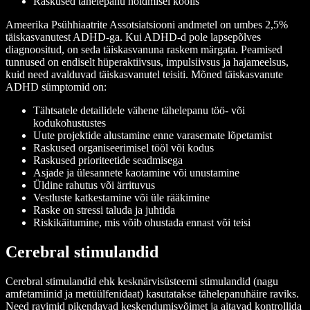
Raskused tähelepanu hoidmisel koolis
Ameerika Psühhiaatrite Assotsiatsiooni andmetel on umbes 2,5%
täiskasvanutest ADHD-ga. Kui ADHD-d pole lapsepõlves
diagnoositud, on seda täiskasvanuna raskem märgata. Peamised
tunnused on endiselt hüperaktiivsus, impulsiivsus ja hajameelsus,
kuid need avalduvad täiskasvanutel teisiti. Mõned täiskasvanute
ADHD sümptomid on:
Tähtsatele detailidele vähene tähelepanu töö- või
kodukohustustes
Uute projektide alustamine enne varasemate lõpetamist
Raskused organiseerimisel tööl või kodus
Raskused prioriteetide seadmisega
Asjade ja ülesannete kaotamine või unustamine
Üldine rahutus või ärrituvus
Vestluste katkestamine või üle rääkimine
Raske on stressi taluda ja juhtida
Riskikäitumine, mis võib ohustada ennast või teisi
Cerebral stimulandid
Cerebral stimulandid ehk kesknärvisüsteemi stimulandid (nagu
amfetamiinid ja metüülfenidaat) kasutatakse tähelepanuhäire raviks.
Need ravimid pikendavad keskendumisvõimet ja aitavad kontrollida