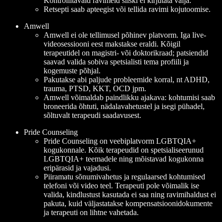
Kontrollitavaid ravimeid siiski ei kirjutata välja.
Retsepti saab apteegist või tellida ravimi kojutoomise.
Amwell
Amwell ei ole tellimusel põhinev platvorm. Iga live-
videosessiooni eest makstakse eraldi. Kõigil
terapeutidel on magistri- või doktorikraad; patsiendid
saavad valida sobiva spetsialisti tema profiili ja
kogemuste põhjal.
Pakutakse abi paljude probleemide korral, nt ADHD,
trauma, PTSD, KKT, OCD jpm.
Amwell võimaldab paindlikku ajakava: kohtumisi saab
broneerida õhtuti, nädalavahetustel ja isegi pühadel,
sõltuvalt terapeudi saadavusest.
Pride Counseling
Pride Counseling on veebiplatvorm LGBTQIA+
kogukonnale. Kõik terapeudid on spetsialiseerunud
LGBTQIA+ teemadele ning mõistavad kogukonna
eripärasid ja vajadusi.
Piiramatu sõnumivahetus ja regulaarsed kohtumised
telefoni või video teel. Terapeuti pole võimalik ise
valida, kindlustust kasutada ei saa ning ravimihaldust ei
pakuta, kuid väljastatakse kompensatsioonidokumente
ja terapeuti on lihtne vahetada.