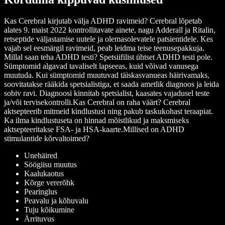
Kas Cerebral kirjutab välja ADHD ravimeid?
Cerebral lõpetab
alates 9. maist 2022 kontrollitavate ainete, nagu Adderall ja Ritalin,
retseptide väljastamise uutele ja olemasolevatele patsientidele. Kes
vajab sel eesmärgil ravimeid, peab leidma teise teenusepakkuja.
Millal saan teha ADHD testi?
Spetsiifilist ühtset ADHD testi pole.
Sümptomid algavad tavaliselt lapseeas, kuid võivad vanusega
muutuda. Kui sümptomid muutuvad täiskasvanueas häirivamaks,
soovitatakse rääkida spetsialistiga, et saada ametlik diagnoos ja leida
sobiv ravi. Diagnoosi kinnitab spetsialist, kaasates vajadusel teste
ja/või tervisekontrolli.
Kas Cerebral on raha väärt?
Cerebral
aktsepteerib mitmeid kindlustusi ning pakub taskukohast teraapiat.
Ka ilma kindlustuseta on hinnad mõistlikud ja maksmiseks
aktsepteeritakse FSA- ja HSA-kaarte.
Millised on ADHD
stimulantide kõrvaltoimed?
Unehäired
Söögiisu muutus
Kaalukaotus
Kõrge vererõhk
Pearinglus
Peavalu ja kõhuvalu
Tuju kõikumine
Ärrituvus