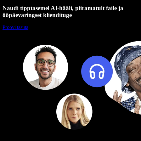
Naudi tipptasemel AI-hääli, piiramatult faile ja
ööpäevaringset kliendituge
Proovi tasuta