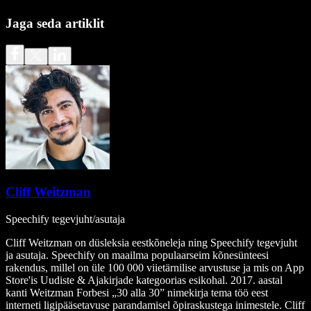
Jaga seda artiklit
Cliff Weitzman
Speechify tegevjuht/asutaja
Cliff Weitzman on düsleksia eestkõneleja ning Speechify tegevjuht
ja asutaja. Speechify on maailma populaarseim kõnesünteesi
rakendus, millel on üle 100 000 viietärnilise arvustuse ja mis on App
Store'is Uudiste & Ajakirjade kategoorias esikohal. 2017. aastal
kanti Weitzman Forbesi „30 alla 30” nimekirja tema töö eest
interneti ligipääsetavuse parandamisel õpiraskustega inimestele. Cliff