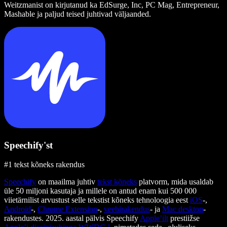
Weitzmanist on kirjutanud ka EdSurge, Inc, PC Mag, Entrepreneur,
Mashable ja paljud teised juhtivad väljaanded.
Speechify'st
#1 tekst kõneks rakendus
Speechify
on maailma juhtiv
tekst kõneks
platvorm, mida usaldab
üle 50 miljoni kasutaja ja millele on antud enam kui 500 000
viietärnilist arvustust selle tekstist kõneks tehnoloogia eest
iOS
-,
Android
-,
Chrome Extension
-,
veebirakendus
- ja
Mac desktop
-
rakendustes. 2025. aastal pälvis Speechify
Apple’ilt
prestiižse