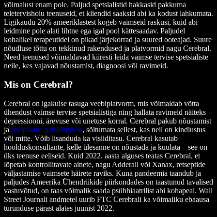
võimalust enam pole. Paljud spetsialistid hakkasid pakkuma
teletervishoiu teenuseid, et kliendid saaksid abi ka kodust lahkumata.
Ligikaudu 20% ameeriklastest kogeb vaimseid raskusi, kuid abi
leidmine pole alati lihtne ega igal pool kättesaadav. Paljudel
kohalikel terapeutidel on pikad järjekorrad ja suured ooteajad. Suure
nõudluse tõttu on tekkinud rakendused ja platvormid nagu Cerebral.
Need teenused võimaldavad kiiresti leida vaimse tervise spetsialiste
neile, kes vajavad nõustamist, diagnoosi või ravimeid.
Mis on Cerebral?
Cerebral on igakuise tasuga veebiplatvorm, mis võimaldab võtta
ühendust vaimse tervise spetsialistiga ning hallata ravimeid näiteks
depressiooni, ärevuse või unetuse korral. Cerebral pakub nõustamist
ja
raviplaane patsientidele
, sõltumata sellest, kas neil on kindlustus
või mitte. Võib lisanduda ka visiiditasu. Cerebral kasutab
hoolduskonsultante, kelle ülesanne on nõustada ja kuulata – see on
üks teenuse eeliseid. Kuid 2022. aasta alguses teatas Cerebral, et
lõpetab kontrollitavate ainete, nagu Adderall või Xanax, retseptide
väljastamise vaimsete häirete raviks. Kuna pandeemia taandub ja
paljudes Ameerika Ühendriikide piirkondades on taastunud tavalised
vastuvõtud, on taas võimalik saada psühhiaatrilist abi kohapeal. Wall
Street Journali andmetel uurib FTC Cerebrali ka võimaliku ebaausa
turunduse pärast alates juunist 2022.