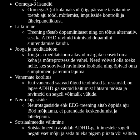
Oomega-3 lisandid
Oomega-3 (nt kalamaksaõli) igapäevane tarvitamine
toetab aju tööd, mõtlemist, impulsside kontrolli ja
tähelepanelikkust.
Liikumine
Treening tõstab dopamiinitaset ning on tõhus alternatiiv,
sest ka ADHD ravimid toimivad dopamiini
suurendamise kaudu.
Jooga ja meditatsioon
Jooga ja meditatsioon aitavad märgata seoseid oma
keha ja mõtteprotsesside vahel. Need võivad olla toeks
neile, kes soovivad ravimitest loobuda ning õpivad oma
sümptomeid paremini tajuma.
Vanemate koolitus
Kui vanemad saavad õiged teadmised ja ressursid, on
lapse ADHD-ga seotud käitumist lihtsam mõista ja
ravimeid on sageli võimalik vältida.
Neurotagasiside
Neurotagasiside ehk EEG-treening aitab õppida aju
tööd mõjutama, et parandada keskendumist ja
tähelepanu.
Sotsiaalmeedia vältimine
Sotsiaalmeedia avaldab ADHD-ga inimestele sageli
negatiivset mõju ja seda tuleks pigem piirata või vältida.