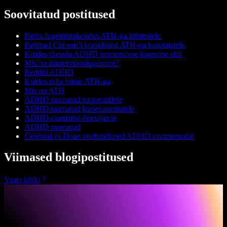
Soovitatud postitused
Parim lugemisrakendus ATH-ga inimestele
Parimad Chrome'i laiendused ATH-ga kasutajatele
Kuidas ületada ADHD immersiivse lugemise abil
Mis on immersioonlugemine?
Redditi ADHD
Kuidas tulla toime ATH-ga
Mis on ATH
ADHD raamatud terapeutidele
ADHD raamatud lapsevanematele
ADHD-raamatud õpetajatele
ADHD raamatud
Cerebral vs Done veebipõhised ADHD ravimeetodid
Viimased blogipostitused
Vaata kõiki