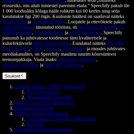
Apple’i disainiauhinna
WWDC-l
, nimetades seda „oluliseks
ressursiks, mis aitab inimestel paremini elada.” Speechify pakub üle
1 000 loodusliku kõlaga hääle rohkem kui 60 keeles ning seda
kasutatakse ligi 200 riigis. Kuulsuste häältest on saadaval näiteks
Snoop Dogg
ja
Gwyneth Paltrow
. Loojatele ja ettevõtetele pakub
Speechify Studio
täiustatud tööriistu, sh
AI-häälegeneraatorit
,
AI-
häälekloonimist
,
AI-dubleerimist
ja
AI-häälevahetust
. Speechify
panustab ka juhtivatesse toodetesse tänu kvaliteetsele ja
kuluefektiivsele
tekst kõneks API-le
. Esindatud näiteks
The Wall
Street Journal
,
CNBC
,
Forbes
,
TechCrunch
ja muudes juhtivates
meediakanalites, on Speechify maailma suurim kõnesünteesi
teenusepakkuja. Vaata lisaks:
speechify.com/news
,
speechify.com/blog
ja
speechify.com/press
.
Sisukord
Cerebral Online'i ADHD alternatiivid
Mis on Cerebral?
Alternatiivid Cerebralile
Millised on ADHD sümptomid?
Cerebral stimulandid
ADHD ravimite alternatiivid
Looduslikud vahendid ADHD korral
Speechify
Korduma kippuvad küsimused