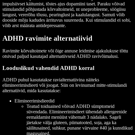
impulsiivset käitumist, tõstes ajus dopamiini taset. Paraku võivad
stimulandid põhjustada kõrvaltoimeid, nt uneprobleeme, söögiisu
langust, vererõhu tõusu, pearinglust ja kaalulangust. Samuti võib
dooside mõju kadudes ärrituvus suureneda. Kui stimulandid ei sobi,
võib arst määrata antidepressante.
ADHD ravimite alternatiivid
Ravimite kõrvaltoimete või õige annuse leidmise ajakulukuse tõttu
otsivad paljud kasutajad alternatiivseid ADHD ravivõimalusi.
Looduslikud vahendid ADHD korral
ADHD puhul kasutatakse ravialternatiivina näiteks
elimineerimisdieeti või joogat. Siin on levinumad mitte-stimulandi
alternatiivid, mida kasutatakse:
Elimineerimisdieedid
Teatud toiduained võivad ADHD sümptomeid
süvendada. Elimineerimisdieet tähendab allergeenide
eemaldamist menüüst vähemalt 3 nädalaks. Sageli
jäetakse välja gluteen, piimatooted, soja, aga ka
säilitusained, suhkur, punane värvaine #40 ja kunstlikud
magusained.