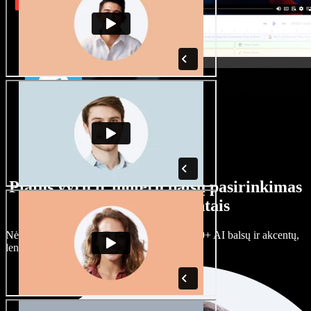
Platus vyrų ir moterų balsų pasirinkimas
su įvairiais akcentais
Nėra dviejų vienodų projektų. Rinkitės iš 100+ AI balsų ir akcentų,
lengvai juos prisitaikykite.