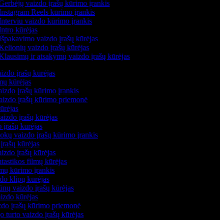
Gerbėjų vaizdo įrašų kūrimo įrankis
Instagram Reels kūrimo įrankis
Interviu vaizdo kūrimo įrankis
ntro kūrėjas
Išpakavimo vaizdo įrašų kūrėjas
Kelionių vaizdo įrašų kūrėjas
Klausimų ir atsakymų vaizdo įrašų kūrėjas
izdo įrašų kūrėjas
lmų kūrėjas
izdo įrašų kūrimo įrankis
vaizdo įrašų kūrimo priemonė
kūrėjas
aizdo įrašų kūrėjas
 įrašų kūrėjas
okų vaizdo įrašų kūrimo įrankis
įrašų kūrėjas
izdo įrašų kūrėjas
ntastikos filmų kūrėjas
lmų kūrimo įrankis
do klipų kūrėjas
ūnų vaizdo įrašų kūrėjas
aizdo kūrėjas
izdo įrašų kūrimo priemonė
o turto vaizdo įrašų kūrėjas