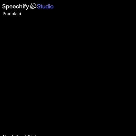
Rašykite 5× greičiau naudodami diktavimą balsu
Produktai
Sužinokite daugiau