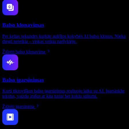
Balso klonavimas
Per kelias sekundes kurkite aukštos kokybės AI balso klonus. Nieko
diegti nereikia – viskas veikia naršyklėje.
Žiūrėti balso klonavimą
Balso įgarsinimas
Kurti tikroviškus balso įgarsinimus realiuoju laiku su AI. Įgarsinkite
tekstus, vaizdo įrašus ar kitą turinį bet kokiu stiliumi.
Žiūrėti įgarsinimą