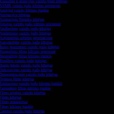
Klausimų ir atsakymų vaizdo įrašų kūrėjas
ASMR vaizdo įrašų kūrimo priemonė
Android vaizdo kūrimo įrankis
Animacijos kūrėjas
Animacinių filmukų kūrėjas
Anonso vaizdo įrašų kūrimo priemonė
Atsiliepimų vaizdo įrašų kūrėjas
Atsiliepimų vaizdo įrašų kūrėjas
Automatinis subtitrų generatorius
Automobilių vaizdo įrašų kūrėjas
Balso įgarsinimo vaizdo įrašų kūrėjas
Biografinių filmų kūrimo priemonė
Biografinių filmų kūrimo įrankis
Biudžeto vaizdo įrašų kūrėjas
Dainų tekstų vaizdo įrašų kūrėjas
Dekoravimo vaizdo įrašų kūrėjas
Demonstracinių vaizdo įrašų kūrėjas
Dramos filmų kūrėjas
Edukacinių vaizdo įrašų kūrimo įrankis
Fantastinių filmų kūrimo įrankis
Filmo anonso vaizdo kūrėjas
Filmo kūrėjas
Filmo redaktorius
Filmų kūrimo įrankis
Gamtos vaizdo įrašų kūrėjas