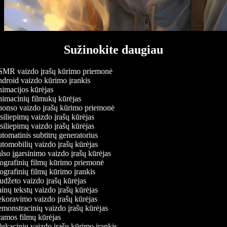
Sužinokite daugiau
MR vaizdo įrašų kūrimo priemonė
roid vaizdo kūrimo įrankis
macijos kūrėjas
macinių filmukų kūrėjas
onso vaizdo įrašų kūrimo priemonė
iliepimų vaizdo įrašų kūrėjas
iliepimų vaizdo įrašų kūrėjas
omatinis subtitrų generatorius
omobilių vaizdo įrašų kūrėjas
so įgarsinimo vaizdo įrašų kūrėjas
grafinių filmų kūrimo priemonė
grafinių filmų kūrimo įrankis
džeto vaizdo įrašų kūrėjas
nų tekstų vaizdo įrašų kūrėjas
oravimo vaizdo įrašų kūrėjas
onstracinių vaizdo įrašų kūrėjas
amos filmų kūrėjas
kacinių vaizdo įrašų kūrimo įrankis