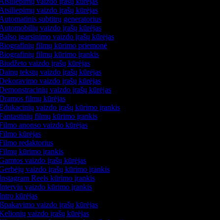
Atsiliepimų vaizdo įrašų kūrėjas
Atsiliepimų vaizdo įrašų kūrėjas
Automatinis subtitrų generatorius
Automobilių vaizdo įrašų kūrėjas
Balso įgarsinimo vaizdo įrašų kūrėjas
Biografinių filmų kūrimo priemonė
Biografinių filmų kūrimo įrankis
Biudžeto vaizdo įrašų kūrėjas
Dainų tekstų vaizdo įrašų kūrėjas
Dekoravimo vaizdo įrašų kūrėjas
Demonstracinių vaizdo įrašų kūrėjas
Dramos filmų kūrėjas
Edukacinių vaizdo įrašų kūrimo įrankis
Fantastinių filmų kūrimo įrankis
Filmo anonso vaizdo kūrėjas
Filmo kūrėjas
Filmo redaktorius
Filmų kūrimo įrankis
Gamtos vaizdo įrašų kūrėjas
Gerbėjų vaizdo įrašų kūrimo įrankis
Instagram Reels kūrimo įrankis
Interviu vaizdo kūrimo įrankis
ntro kūrėjas
Išpakavimo vaizdo įrašų kūrėjas
Kelionių vaizdo įrašų kūrėjas