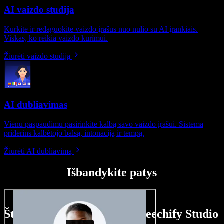
AI vaizdo studija
Kurkite ir redaguokite vaizdo įrašus nuo nulio su AI įrankiais.
Viskas, ko reikia vaizdo kūrimui.
Žiūrėti vaizdo studiją
AI dubliavimas
Vienu paspaudimu pasirinkite kalbą savo vaizdo įrašui. Sistema
priderins kalbėtojo balsą, intonaciją ir tempą.
Žiūrėti AI dubliavimą
Išbandykite patys
Štai ką galite nuveikti su Speechify Studio