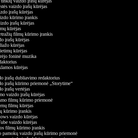
ų tinklų vaizdo įrašų kūrėjas
ystės vaizdo įrašų kūrėjas
aizdo įrašų kūrėjas
aizdo kūrimo įrankis
aizdo įrašų kūrėjas
filmų kūrėjas
tražių filmų kūrimo įrankis
zdo įrašų kūrėjas
oliažo kūrėjas
vietimų kūrėjas
ūrėjo foninė muzika
edaktorius
eklamos kūrėjas
o įrašų dubliavimo redaktorius
o įrašų kūrimo priemonė „Storytime“
 įrašų vertėjas
o vaizdo įrašų kūrėjas
mo filmų kūrimo priemonė
nų filmų kūrėjas
 kūrimo įrankis
ws vaizdo kūrėjas
be vaizdo kūrėjas
s filmų kūrimo įrankis
 pamokų vaizdo įrašų kūrimo priemonė