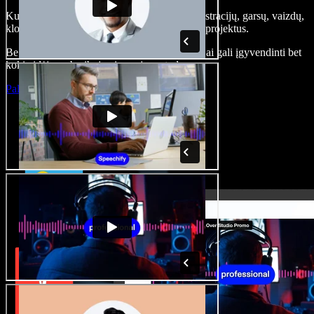
Kurkite įgarsinimus, pridėkite nemokamų iliustracijų, garsų, vaizdų,
klonuokite balsą – kurkite pilnus, įspūdingus projektus.
Be jokių mokymų ir viskas naršyklėje – kūrėjai gali įgyvendinti bet
kokią idėją, neberibojami senųjų metodų.
Paleisti studiją