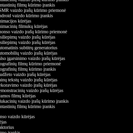
tastinių filmų kūrimo įrankis
MR vaizdo įrašų kūrimo priemonė
roid vaizdo kūrimo įrankis
macijos kūrėjas
macinių filmukų kūrėjas
onso vaizdo įrašų kūrimo priemonė
iliepimų vaizdo įrašų kūrėjas
iliepimų vaizdo įrašų kūrėjas
omatinis subtitrų generatorius
omobilių vaizdo įrašų kūrėjas
so įgarsinimo vaizdo įrašų kūrėjas
grafinių filmų kūrimo priemonė
grafinių filmų kūrimo įrankis
džeto vaizdo įrašų kūrėjas
nų tekstų vaizdo įrašų kūrėjas
oravimo vaizdo įrašų kūrėjas
onstracinių vaizdo įrašų kūrėjas
amos filmų kūrėjas
kacinių vaizdo įrašų kūrimo įrankis
tastinių filmų kūrimo įrankis
onso vaizdo kūrėjas
rėjas
daktorius
rimo įrankis