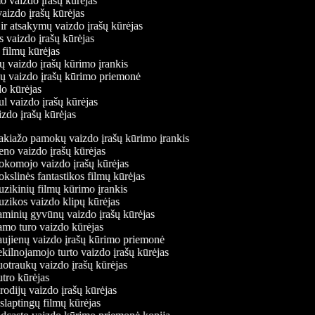
mo vaizdo įrašų kūrėjas
 vaizdo įrašų kūrėjas
 ir atsakymų vaizdo įrašų kūrėjas
s vaizdo įrašų kūrėjas
 filmų kūrėjas
ų vaizdo įrašų kūrimo įrankis
nių vaizdo įrašų kūrimo priemonė
do kūrėjas
ul vaizdo įrašų kūrėjas
izdo įrašų kūrėjas
iažo pamokų vaizdo įrašų kūrimo įrankis
o vaizdo įrašų kūrėjas
komojo vaizdo įrašų kūrėjas
slinės fantastikos filmų kūrėjas
ikinių filmų kūrimo įrankis
ikos vaizdo klipų kūrėjas
inių gyvūnų vaizdo įrašų kūrėjas
mo turo vaizdo kūrėjas
jienų vaizdo įrašų kūrimo priemonė
ilnojamojo turto vaizdo įrašų kūrėjas
traukų vaizdo įrašų kūrėjas
ro kūrėjas
odijų vaizdo įrašų kūrėjas
laptingų filmų kūrėjas