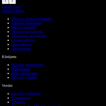
Žiūrėti visus
Tekstas į kalbą
iPhone ir iPad programėlės
Android programėlė
Mac programėlė
Windows programėlė
Žiniatinklio programėlė
Chrome plėtinys
Edge plėtinys
Atsisiuntimai
Kūrėjams
AI balsų generavimas
Dubliavimas
Balso klonavimas
Speechify darbui
Verslui
Speechify kūrėjams
Komandoms
Švietimui