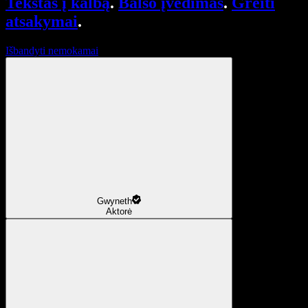
Tekstas į kalbą
.
Balso įvedimas
.
Greiti
atsakymai
.
Išbandyti nemokamai
Gwyneth
Aktorė