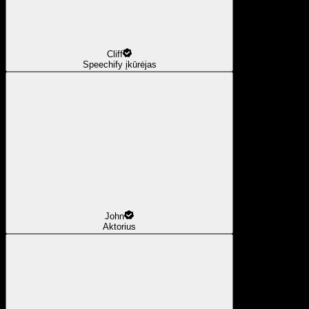
Cliff
Speechify įkūrėjas
John
Aktorius