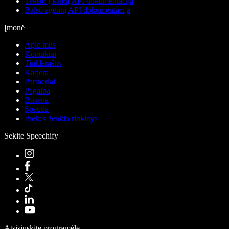
Teksto į kalbą API dokumentacija
Balso agentų API dokumentacija
Įmonė
Apie mus
Kontaktai
Tinklaraštis
Karjera
Partneriai
Pagalba
Būsena
Spauda
Prekės ženklo rinkinys
Sekite Speechify
Atsisiųskite programėlę