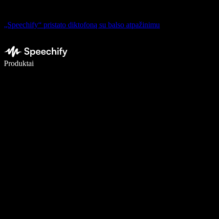
„Speechify“ pristato diktofoną su balso atpažinimu
Rašykite 5× greičiau naudodami diktavimą balsu
Produktai
Sužinokite daugiau