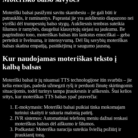
Moteriški balsai pasižymi savitu skambesiu – jie gali būti ir
patrauklūs, ir raminantys. Paprastai jie yra aukštesnio diapazono nei
vyriški dėl trumpesnių balso stygų. Aukštesnis tembras suteikia
šilumos ir ramybės, daugeliui klausytojų siejasi su jaukumu. Be
pagrindinio tono, moteriškas balsas itin lankstus emociškai – geba
perteikti ir švelnumą, ir intensyvumą. Dėl šių savybių moteriškas
balsas skatina empatiją, pasitikėjimą ir saugumo jausmą.
Kur naudojamas moteriškas teksto į
kalbą balsas
Moteriški balsai ir jų niuansai TTS technologijose itin svarbūs – jie
kelia emocijas, padeda užmegzti ryšį ir perduoti žinutę skirtingomis
situacijomis, todėl turinys tampa įtraukesnis ir aiškesnis. Štai kelios
sritys, kur moteriškas TTS balsas ypač praverčia:
E-mokymasis: Moteriški balsai puikiai tinka mokomajam
turiniui skaityti ir sukuria malonią patirtį.
IVR sistemos: Automatiniai telefonų meniu dažnai renkasi
moteriškus balsus dėl aiškumo ir šilumos.
Podkastai: Moteriška naracija suteikia šviežią požiūrį ir
įtraukiantį toną.