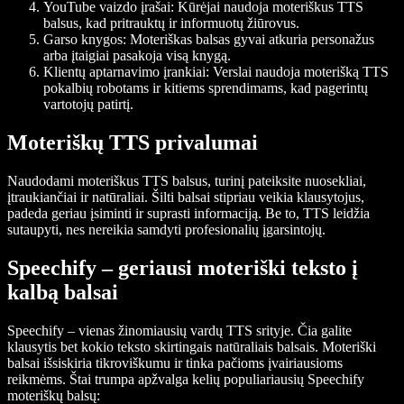
YouTube vaizdo įrašai: Kūrėjai naudoja moteriškus TTS
balsus, kad pritrauktų ir informuotų žiūrovus.
Garso knygos: Moteriškas balsas gyvai atkuria personažus
arba įtaigiai pasakoja visą knygą.
Klientų aptarnavimo įrankiai: Verslai naudoja moterišką TTS
pokalbių robotams ir kitiems sprendimams, kad pagerintų
vartotojų patirtį.
Moteriškų TTS privalumai
Naudodami moteriškus TTS balsus, turinį pateiksite nuosekliai,
įtraukiančiai ir natūraliai. Šilti balsai stipriau veikia klausytojus,
padeda geriau įsiminti ir suprasti informaciją. Be to, TTS leidžia
sutaupyti, nes nereikia samdyti profesionalių įgarsintojų.
Speechify – geriausi moteriški teksto į
kalbą balsai
Speechify – vienas žinomiausių vardų TTS srityje. Čia galite
klausytis bet kokio teksto skirtingais natūraliais balsais. Moteriški
balsai išsiskiria tikroviškumu ir tinka pačioms įvairiausioms
reikmėms. Štai trumpa apžvalga kelių populiariausių Speechify
moteriškų balsų: