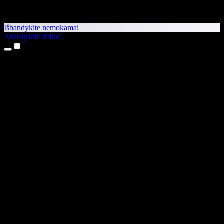
Išbandykite nemokamai
Atsisiųskite dabar
Produktai
Teksto skaitymas balsu
iPhone ir iPad programėlės
Android programėlė
Chrome plėtinys
Edge plėtinys
Interneto programėlė
Mac programėlė
Windows programėlė