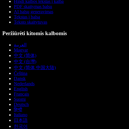
Hindi kalbos tekstas į kalbą
PDF skaitymas balsu
AI balsų generavimas
Tekstas į balsą
Teksto skaitytuvas
Peržiūrėti kitomis kalbomis
العربية
Magyar
中文 (简体)
中文 (台灣)
中文 (简体 中国大陆)
Čeština
Dansk
Nederlands
English
Français
Suomi
Deutsch
हिन्दी
Italiano
日本語
한국어