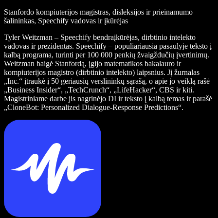
Stanfordo kompiuterijos magistras, disleksijos ir prieinamumo
šalininkas, Speechify vadovas ir įkūrėjas
Tyler Weitzman – Speechify bendraįkūrėjas, dirbtinio intelekto
vadovas ir prezidentas. Speechify – populiariausia pasaulyje teksto į
kalbą programa, turinti per 100 000 penkių žvaigždučių įvertinimų.
Weitzman baigė Stanfordą, įgijo matematikos bakalauro ir
kompiuterijos magistro (dirbtinio intelekto) laipsnius. Jį žurnalas
„Inc.“ įtraukė į 50 geriausių verslininkų sąrašą, o apie jo veiklą rašė
„Business Insider“, „TechCrunch“, „LifeHacker“, CBS ir kiti.
Magistriniame darbe jis nagrinėjo DI ir teksto į kalbą temas ir parašė
„CloneBot: Personalized Dialogue-Response Predictions“.