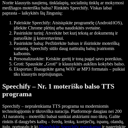
Norite klausytis naujienų, tinklalapių, socialinių tinklų ar mokymosi
medžiagos moterišku balsu? Rinkitės Speechify. Viskas labai
paprasta – laikykitės šių žingsnių:
Paleiskite Speechify: Atsisiųskite programėlę (Android/iOS),
įdiekite Chrome plėtinį arba naudokitės svetaine.
Pasirinkite turinį: Atverkite bet kurį tekstą ar dokumentą ir
paruoškite jį konvertavimui.
Pasirinkite balsą: Peržiūrėkite balsus ir išsirinkite moterišką
variantą. Speechify siūlo daug natūralių balsų įvairiomis
kalbomis.
Personalizuokite: Keiskite greitį ir toną pagal savo poreikius.
Groti: Spauskite „Groti“ ir klausykitės aukštos kokybės balso.
Eksportas: Išsaugokite garsą WAV ar MP3 formatais – puikiai
tiks klausytis neprisijungus.
Speechify – Nr. 1 moteriško balso TTS
programa
Speechify – nepralenkiama TTS programa su moderniomis
technologijomis ir tikroviška naracija. Platformoje daugiau nei 200
AI naratorių – moteriški balsai sunkiai atskiriami nuo tikrų. Galite
rinktis iš daugybės kalbų – švedų, lenkų, korėjiečių, ispanų, olandų,
italų, portugalų ir kt.
Išbandykite Speechify nemokamai
ir pagerinkite