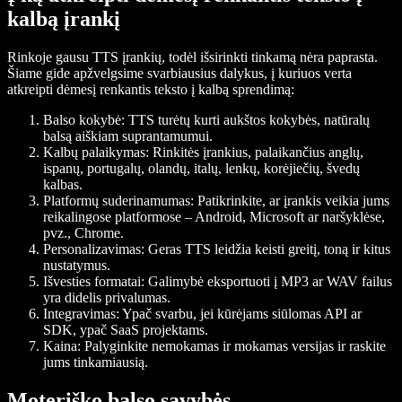
kalbą įrankį
Rinkoje gausu TTS įrankių, todėl išsirinkti tinkamą nėra paprasta.
Šiame gide apžvelgsime svarbiausius dalykus, į kuriuos verta
atkreipti dėmesį renkantis teksto į kalbą sprendimą:
Balso kokybė: TTS turėtų kurti aukštos kokybės, natūralų
balsą aiškiam suprantamumui.
Kalbų palaikymas: Rinkitės įrankius, palaikančius anglų,
ispanų, portugalų, olandų, italų, lenkų, korėjiečių, švedų
kalbas.
Platformų suderinamumas: Patikrinkite, ar įrankis veikia jums
reikalingose platformose – Android, Microsoft ar naršyklėse,
pvz., Chrome.
Personalizavimas: Geras TTS leidžia keisti greitį, toną ir kitus
nustatymus.
Išvesties formatai: Galimybė eksportuoti į MP3 ar WAV failus
yra didelis privalumas.
Integravimas: Ypač svarbu, jei kūrėjams siūlomas API ar
SDK, ypač SaaS projektams.
Kaina: Palyginkite nemokamas ir mokamas versijas ir raskite
jums tinkamiausią.
Moteriško balso savybės