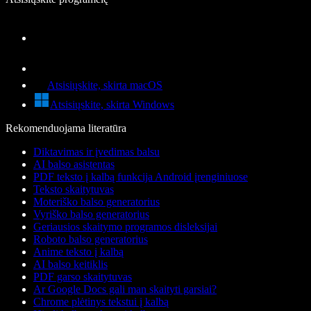
Atsisiųskite, skirta macOS
Atsisiųskite, skirta Windows
Rekomenduojama literatūra
Diktavimas ir įvedimas balsu
AI balso asistentas
PDF teksto į kalbą funkcija Android įrenginiuose
Teksto skaitytuvas
Moteriško balso generatorius
Vyriško balso generatorius
Geriausios skaitymo programos disleksijai
Roboto balso generatorius
Anime teksto į kalbą
AI balso keitiklis
PDF garso skaitytuvas
Ar Google Docs gali man skaityti garsiai?
Chrome plėtinys tekstui į kalbą