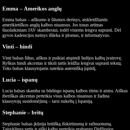
Emma – Amerikos anglų
Emma balsas – aiškumo ir šilumos derinys, atskleidžiantis
amerikietiškos anglų kalbos niuansus. Jos tonas artimas
šiuolaikiniam JAV skambesiui, todėl visiems lengva suprasti. Dėl
gyvos kadencijos turinys išlieka ir įdomus, ir informatyvus.
Vinti – hindi
Vinti balsas šiltas, aiškus ir puikiai atspindi Indijos kalbų įvairovę.
Ryškus hindi akcentas ir tiksli tartis leidžia lengvai suprasti tekstą.
Toks balsas klausytojams suteikia autentišką įspūdį.
Lucia – ispanų
Lucia balsas skamba su būdingu ispanų kalbos ritmu ir aistra. Aiškus
iberiškas akcentas perteikia visus kalbos niuansus ir žadina
klausytojų susidomėjimą – tarsi nukeltų į Ispaniją.
Stephanie – britų
Stephanie balsas įkūnija britišką išskirtinumą ir rafinuotumą.
Taisyklinga tartis ir aiški kalba perteikia prabangų Didžiosios