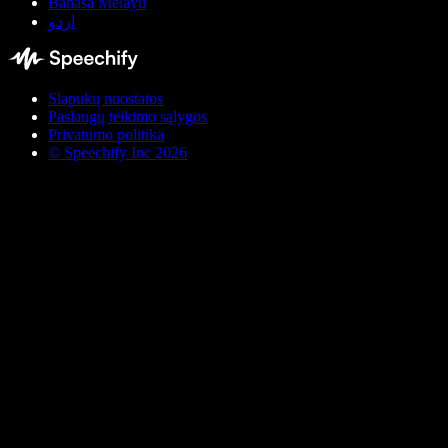
Bahasa Melayu
اردو
Slapukų nuostatos
Paslaugų teikimo sąlygos
Privatumo politika
© Speechify Inc 2026