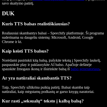
savo skaitymo patirtį.
DUK
Kuris TTS balsas realistiškiausias?
Realiausiai skambantys balsai – Speechify platformoje. Ši programa
suderinama su daugeliu sistemų: Microsoft, Android, Google
Chrome ir kt.
Kaip keisti TTS balsus?
Norėdami pasirinkti kitą balsą, įrašykite tekstą į Speechify laukelį,
paspauskite play ir paklausykite AI balso. Apačioje dešinėje
spauskite žmogaus ikoną ir išsirinkite balsą iš
balso generatoriaus
.
Ar yra natūraliai skambantis TTS?
Taip, Speechify užtikrina puikią patirtį. Balsai skamba taip
natūraliai, kaip mėgstamų podkastų ar garso knygų naratoriai.
Kur rasti „seksualų“ teksto į kalbą balsą?