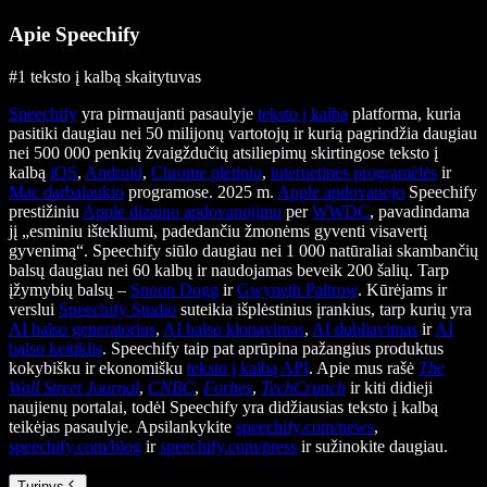
Apie Speechify
#1 teksto į kalbą skaitytuvas
Speechify
yra pirmaujanti pasaulyje
teksto į kalbą
platforma, kuria
pasitiki daugiau nei 50 milijonų vartotojų ir kurią pagrindžia daugiau
nei 500 000 penkių žvaigždučių atsiliepimų skirtingose teksto į
kalbą
iOS
,
Android
,
Chrome plėtinio
,
internetinės programėlės
ir
Mac darbalaukio
programose. 2025 m.
Apple apdovanojo
Speechify
prestižiniu
Apple dizaino apdovanojimu
per
WWDC
, pavadindama
jį „esminiu ištekliumi, padedančiu žmonėms gyventi visavertį
gyvenimą“. Speechify siūlo daugiau nei 1 000 natūraliai skambančių
balsų daugiau nei 60 kalbų ir naudojamas beveik 200 šalių. Tarp
įžymybių balsų –
Snoop Dogg
ir
Gwyneth Paltrow
. Kūrėjams ir
verslui
Speechify Studio
suteikia išplėstinius įrankius, tarp kurių yra
AI balso generatorius
,
AI balso klonavimas
,
AI dubliavimas
ir
AI
balso keitiklis
. Speechify taip pat aprūpina pažangius produktus
kokybišku ir ekonomišku
teksto į kalbą API
. Apie mus rašė
The
Wall Street Journal
,
CNBC
,
Forbes
,
TechCrunch
ir kiti didieji
naujienų portalai, todėl Speechify yra didžiausias teksto į kalbą
teikėjas pasaulyje. Apsilankykite
speechify.com/news
,
speechify.com/blog
ir
speechify.com/press
ir sužinokite daugiau.
Turinys