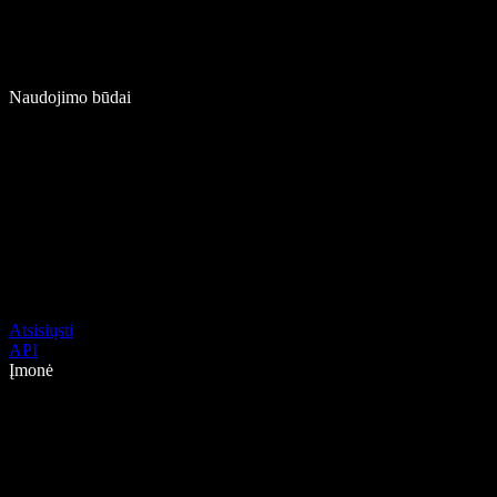
Naudojimo būdai
Atsisiųsti
API
Įmonė