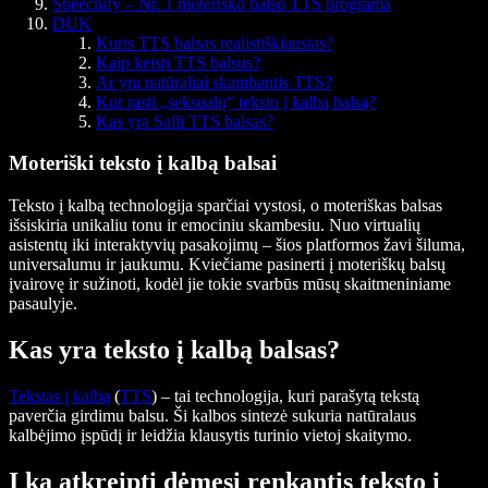
Speechify – Nr. 1 moteriško balso TTS programa
DUK
Kuris TTS balsas realistiškiausias?
Kaip keisti TTS balsus?
Ar yra natūraliai skambantis TTS?
Kur rasti „seksualų“ teksto į kalbą balsą?
Kas yra Salli TTS balsas?
Moteriški teksto į kalbą balsai
Teksto į kalbą technologija sparčiai vystosi, o moteriškas balsas
išsiskiria unikaliu tonu ir emociniu skambesiu. Nuo virtualių
asistentų iki interaktyvių pasakojimų – šios platformos žavi šiluma,
universalumu ir jaukumu. Kviečiame pasinerti į moteriškų balsų
įvairovę ir sužinoti, kodėl jie tokie svarbūs mūsų skaitmeniniame
pasaulyje.
Kas yra teksto į kalbą balsas?
Tekstas į kalbą
(
TTS
) – tai technologija, kuri parašytą tekstą
paverčia girdimu balsu. Ši kalbos sintezė sukuria natūralaus
kalbėjimo įspūdį ir leidžia klausytis turinio vietoj skaitymo.
Į ką atkreipti dėmesį renkantis teksto į