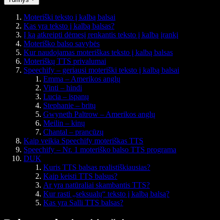
Moteriški teksto į kalbą balsai
Kas yra teksto į kalbą balsas?
Į ką atkreipti dėmesį renkantis teksto į kalbą įrankį
Moteriško balso savybės
Kur naudojamas moteriškas teksto į kalbą balsas
Moteriškų TTS privalumai
Speechify – geriausi moteriški teksto į kalbą balsai
Emma – Amerikos anglų
Vinti – hindi
Lucia – ispanų
Stephanie – britų
Gwyneth Paltrow – Amerikos anglų
Meilin – kinų
Chantal – prancūzų
Kaip veikia Speechify moteriškas TTS
Speechify – Nr. 1 moteriško balso TTS programa
DUK
Kuris TTS balsas realistiškiausias?
Kaip keisti TTS balsus?
Ar yra natūraliai skambantis TTS?
Kur rasti „seksualų“ teksto į kalbą balsą?
Kas yra Salli TTS balsas?