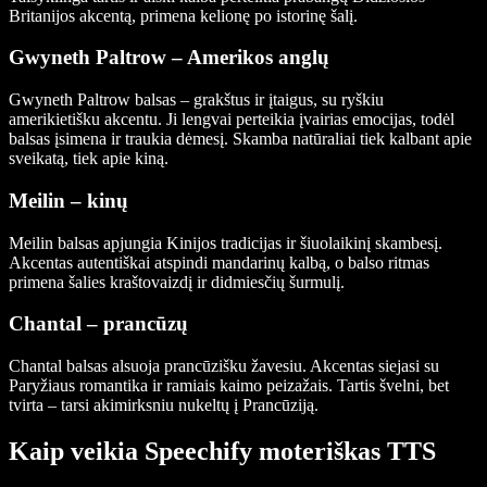
Britanijos akcentą, primena kelionę po istorinę šalį.
Gwyneth Paltrow – Amerikos anglų
Gwyneth Paltrow balsas – grakštus ir įtaigus, su ryškiu
amerikietišku akcentu. Ji lengvai perteikia įvairias emocijas, todėl
balsas įsimena ir traukia dėmesį. Skamba natūraliai tiek kalbant apie
sveikatą, tiek apie kiną.
Meilin – kinų
Meilin balsas apjungia Kinijos tradicijas ir šiuolaikinį skambesį.
Akcentas autentiškai atspindi mandarinų kalbą, o balso ritmas
primena šalies kraštovaizdį ir didmiesčių šurmulį.
Chantal – prancūzų
Chantal balsas alsuoja prancūzišku žavesiu. Akcentas siejasi su
Paryžiaus romantika ir ramiais kaimo peizažais. Tartis švelni, bet
tvirta – tarsi akimirksniu nukeltų į Prancūziją.
Kaip veikia Speechify moteriškas TTS