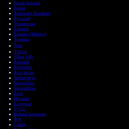
Norsk bokmål
Polski
Português Brasileiro
Русский
Українська
Español
Español (México)
Svenska
ไทย
Türkçe
Tiếng Việt
Română
Português
Български
ქართული
Slovenčina
Slovenščina
Eesti
Hrvatski
Ελληνικά
עברית
Bahasa Indonesia
বাংলা
Català