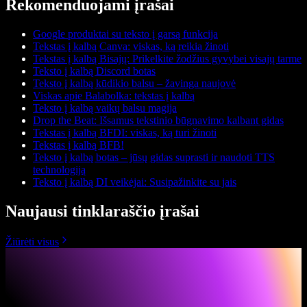
Rekomenduojami įrašai
Google produktai su teksto į garsą funkcija
Tekstas į kalbą Canva: viskas, ką reikia žinoti
Tekstas į kalbą Bisajų: Prikelkite žodžius gyvybei visajų tarme
Teksto į kalbą Discord botas
Teksto į kalbą kūdikio balsu – žavinga naujovė
Viskas apie Balabolka: tekstas į kalbą
Teksto į kalbą vaikų balsu magija
Drop the Beat: Išsamus tekstinio būgnavimo kalbant gidas
Tekstas į kalbą BFDI: viskas, ką turi žinoti
Tekstas į kalbą BFB!
Teksto į kalbą botas – jūsų gidas suprasti ir naudoti TTS
technologiją
Teksto į kalbą DI veikėjai: Susipažinkite su jais
Naujausi tinklaraščio įrašai
Žiūrėti visus