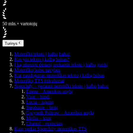
50 mln.+ vartotojų
Turinys
Moteriški teksto į kalbą balsai
Kas yra teksto į kalbą balsas?
Į ką atkreipti dėmesį renkantis teksto į kalbą įrankį
Moteriško balso savybės
Kur naudojamas moteriškas teksto į kalbą balsas
Moteriškų TTS privalumai
Speechify – geriausi moteriški teksto į kalbą balsai
Emma – Amerikos anglų
Vinti – hindi
Lucia – ispanų
Stephanie – britų
Gwyneth Paltrow – Amerikos anglų
Meilin – kinų
Chantal – prancūzų
Kaip veikia Speechify moteriškas TTS