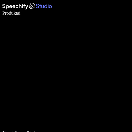
Rašykite 5× greičiau naudodami diktavimą balsu
Produktai
Sužinokite daugiau