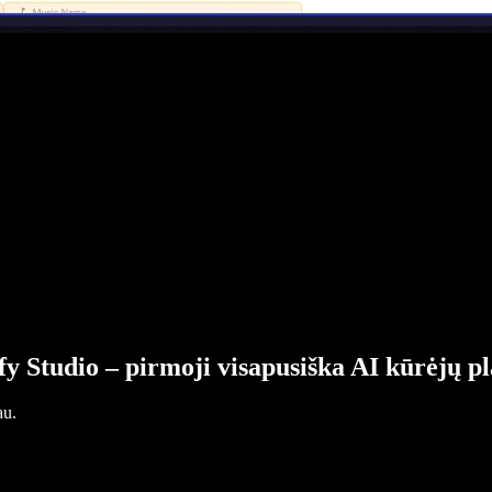
fy Studio – pirmoji visapusiška AI kūrėjų p
au.