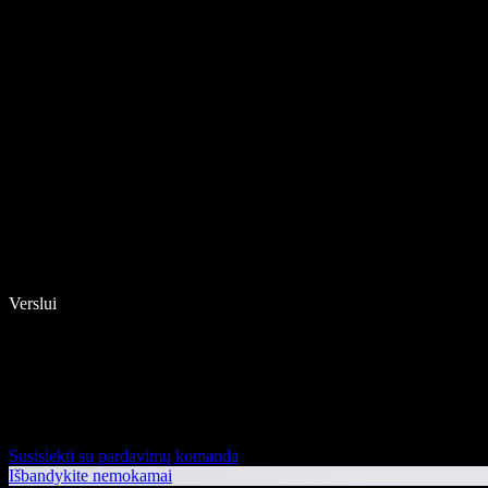
Verslui
Susisiekti su pardavimų komanda
Išbandykite nemokamai