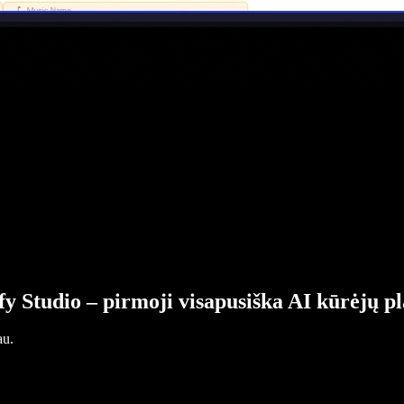
fy Studio – pirmoji visapusiška AI kūrėjų p
au.