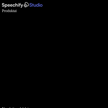
Rašykite 5× greičiau naudodami diktavimą balsu
Produktai
Sužinokite daugiau