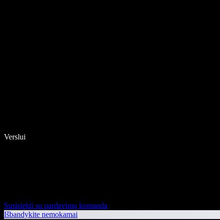
Verslui
Susisiekti su pardavimų komanda
Išbandykite nemokamai