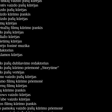
ų tinklų vaizdo įrašų kūrėjas
ystės vaizdo įrašų kūrėjas
aizdo įrašų kūrėjas
aizdo kūrimo įrankis
aizdo įrašų kūrėjas
filmų kūrėjas
tražių filmų kūrimo įrankis
zdo įrašų kūrėjas
oliažo kūrėjas
vietimų kūrėjas
ūrėjo foninė muzika
edaktorius
eklamos kūrėjas
o įrašų dubliavimo redaktorius
o įrašų kūrimo priemonė „Storytime“
 įrašų vertėjas
o vaizdo įrašų kūrėjas
mo filmų kūrimo priemonė
nų filmų kūrėjas
 kūrimo įrankis
ws vaizdo kūrėjas
be vaizdo kūrėjas
s filmų kūrimo įrankis
 pamokų vaizdo įrašų kūrimo priemonė