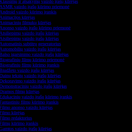
Klausimų ir atsakymų vaizdo įrašų kūrėjas
ASMR vaizdo įrašų kūrimo priemonė
Android vaizdo kūrimo įrankis
Animacijos kūrėjas
Animacinių filmukų kūrėjas
Anonso vaizdo įrašų kūrimo priemonė
Atsiliepimų vaizdo įrašų kūrėjas
Atsiliepimų vaizdo įrašų kūrėjas
Automatinis subtitrų generatorius
Automobilių vaizdo įrašų kūrėjas
Balso įgarsinimo vaizdo įrašų kūrėjas
Biografinių filmų kūrimo priemonė
Biografinių filmų kūrimo įrankis
Biudžeto vaizdo įrašų kūrėjas
Dainų tekstų vaizdo įrašų kūrėjas
Dekoravimo vaizdo įrašų kūrėjas
Demonstracinių vaizdo įrašų kūrėjas
Dramos filmų kūrėjas
Edukacinių vaizdo įrašų kūrimo įrankis
Fantastinių filmų kūrimo įrankis
Filmo anonso vaizdo kūrėjas
Filmo kūrėjas
Filmo redaktorius
Filmų kūrimo įrankis
Gamtos vaizdo įrašų kūrėjas