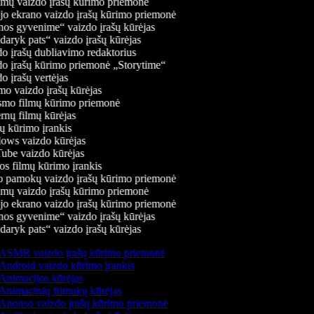
mų vaizdo įrašų kūrimo priemonė
jo ekrano vaizdo įrašų kūrimo priemonė
os gyvenime“ vaizdo įrašų kūrėjas
aryk pats“ vaizdo įrašų kūrėjas
o įrašų dubliavimo redaktorius
o įrašų kūrimo priemonė „Storytime“
 įrašų vertėjas
o vaizdo įrašų kūrėjas
mo filmų kūrimo priemonė
nų filmų kūrėjas
 kūrimo įrankis
ws vaizdo kūrėjas
be vaizdo kūrėjas
s filmų kūrimo įrankis
 pamokų vaizdo įrašų kūrimo priemonė
mų vaizdo įrašų kūrimo priemonė
jo ekrano vaizdo įrašų kūrimo priemonė
os gyvenime“ vaizdo įrašų kūrėjas
aryk pats“ vaizdo įrašų kūrėjas
ASMR vaizdo įrašų kūrimo priemonė
Android vaizdo kūrimo įrankis
Animacijos kūrėjas
Animacinių filmukų kūrėjas
Anonso vaizdo įrašų kūrimo priemonė