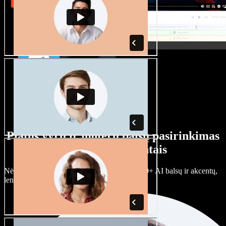
Platus vyrų ir moterų balsų pasirinkimas
su įvairiais akcentais
Nėra dviejų vienodų projektų. Rinkitės iš 100+ AI balsų ir akcentų,
lengvai juos prisitaikykite.