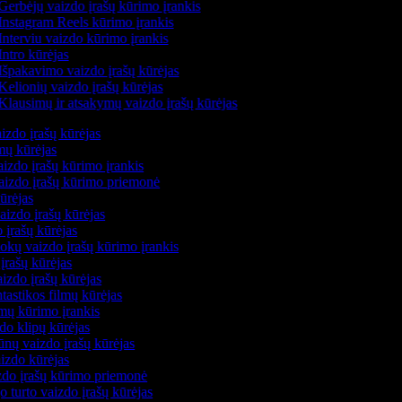
Gerbėjų vaizdo įrašų kūrimo įrankis
Instagram Reels kūrimo įrankis
Interviu vaizdo kūrimo įrankis
ntro kūrėjas
Išpakavimo vaizdo įrašų kūrėjas
Kelionių vaizdo įrašų kūrėjas
Klausimų ir atsakymų vaizdo įrašų kūrėjas
izdo įrašų kūrėjas
lmų kūrėjas
izdo įrašų kūrimo įrankis
vaizdo įrašų kūrimo priemonė
kūrėjas
aizdo įrašų kūrėjas
 įrašų kūrėjas
okų vaizdo įrašų kūrimo įrankis
įrašų kūrėjas
izdo įrašų kūrėjas
ntastikos filmų kūrėjas
lmų kūrimo įrankis
do klipų kūrėjas
ūnų vaizdo įrašų kūrėjas
aizdo kūrėjas
izdo įrašų kūrimo priemonė
o turto vaizdo įrašų kūrėjas