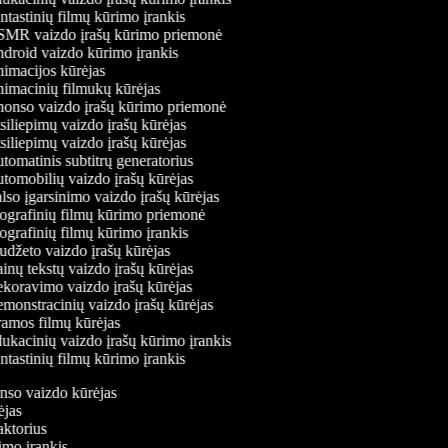
tastinių filmų kūrimo įrankis
MR vaizdo įrašų kūrimo priemonė
roid vaizdo kūrimo įrankis
macijos kūrėjas
macinių filmukų kūrėjas
onso vaizdo įrašų kūrimo priemonė
iliepimų vaizdo įrašų kūrėjas
iliepimų vaizdo įrašų kūrėjas
omatinis subtitrų generatorius
omobilių vaizdo įrašų kūrėjas
so įgarsinimo vaizdo įrašų kūrėjas
grafinių filmų kūrimo priemonė
grafinių filmų kūrimo įrankis
džeto vaizdo įrašų kūrėjas
nų tekstų vaizdo įrašų kūrėjas
oravimo vaizdo įrašų kūrėjas
onstracinių vaizdo įrašų kūrėjas
amos filmų kūrėjas
kacinių vaizdo įrašų kūrimo įrankis
tastinių filmų kūrimo įrankis
onso vaizdo kūrėjas
rėjas
daktorius
rimo įrankis