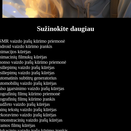
Sužinokite daugiau
MR vaizdo įrašų kūrimo priemonė
roid vaizdo kūrimo įrankis
macijos kūrėjas
macinių filmukų kūrėjas
onso vaizdo įrašų kūrimo priemonė
iliepimų vaizdo įrašų kūrėjas
iliepimų vaizdo įrašų kūrėjas
omatinis subtitrų generatorius
omobilių vaizdo įrašų kūrėjas
so įgarsinimo vaizdo įrašų kūrėjas
grafinių filmų kūrimo priemonė
grafinių filmų kūrimo įrankis
džeto vaizdo įrašų kūrėjas
nų tekstų vaizdo įrašų kūrėjas
oravimo vaizdo įrašų kūrėjas
onstracinių vaizdo įrašų kūrėjas
amos filmų kūrėjas
kacinių vaizdo įrašų kūrimo įrankis