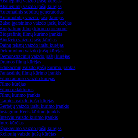
Atsiliepimų vaizdo įrašų kūrėjas
Atsiliepimų vaizdo įrašų kūrėjas
Automatinis subtitrų generatorius
Automobilių vaizdo įrašų kūrėjas
Balso įgarsinimo vaizdo įrašų kūrėjas
Biografinių filmų kūrimo priemonė
Biografinių filmų kūrimo įrankis
Biudžeto vaizdo įrašų kūrėjas
Dainų tekstų vaizdo įrašų kūrėjas
Dekoravimo vaizdo įrašų kūrėjas
Demonstracinių vaizdo įrašų kūrėjas
Dramos filmų kūrėjas
Edukacinių vaizdo įrašų kūrimo įrankis
Fantastinių filmų kūrimo įrankis
Filmo anonso vaizdo kūrėjas
Filmo kūrėjas
Filmo redaktorius
Filmų kūrimo įrankis
Gamtos vaizdo įrašų kūrėjas
Gerbėjų vaizdo įrašų kūrimo įrankis
Instagram Reels kūrimo įrankis
Interviu vaizdo kūrimo įrankis
ntro kūrėjas
Išpakavimo vaizdo įrašų kūrėjas
Kelionių vaizdo įrašų kūrėjas