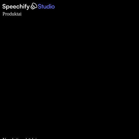
Rašykite 5× greičiau naudodami diktavimą balsu
Produktai
Sužinokite daugiau