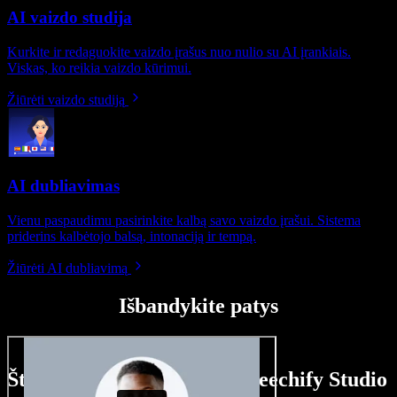
AI vaizdo studija
Kurkite ir redaguokite vaizdo įrašus nuo nulio su AI įrankiais.
Viskas, ko reikia vaizdo kūrimui.
Žiūrėti vaizdo studiją
AI dubliavimas
Vienu paspaudimu pasirinkite kalbą savo vaizdo įrašui. Sistema
priderins kalbėtojo balsą, intonaciją ir tempą.
Žiūrėti AI dubliavimą
Išbandykite patys
Štai ką galite nuveikti su Speechify Studio