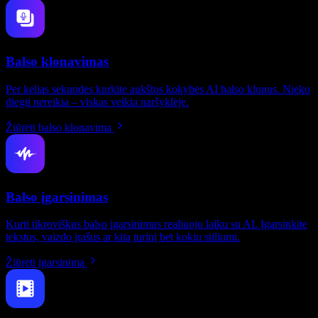
Balso klonavimas
Per kelias sekundes kurkite aukštos kokybės AI balso klonus. Nieko
diegti nereikia – viskas veikia naršyklėje.
Žiūrėti balso klonavimą
Balso įgarsinimas
Kurti tikroviškus balso įgarsinimus realiuoju laiku su AI. Įgarsinkite
tekstus, vaizdo įrašus ar kitą turinį bet kokiu stiliumi.
Žiūrėti įgarsinimą