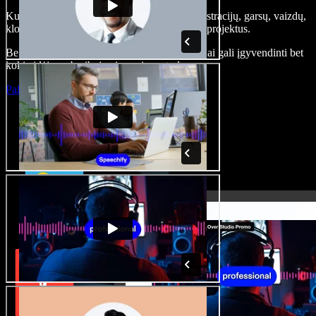
Kurkite įgarsinimus, pridėkite nemokamų iliustracijų, garsų, vaizdų,
klonuokite balsą – kurkite pilnus, įspūdingus projektus.
Be jokių mokymų ir viskas naršyklėje – kūrėjai gali įgyvendinti bet
kokią idėją, neberibojami senųjų metodų.
Paleisti studiją