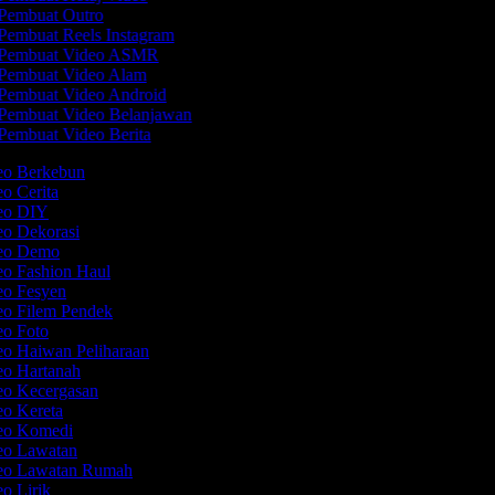
Pembuat Outro
Pembuat Reels Instagram
Pembuat Video ASMR
Pembuat Video Alam
Pembuat Video Android
Pembuat Video Belanjawan
Pembuat Video Berita
deo Berkebun
eo Cerita
deo DIY
eo Dekorasi
deo Demo
eo Fashion Haul
deo Fesyen
eo Filem Pendek
eo Foto
eo Haiwan Peliharaan
eo Hartanah
deo Kecergasan
eo Kereta
deo Komedi
deo Lawatan
deo Lawatan Rumah
eo Lirik