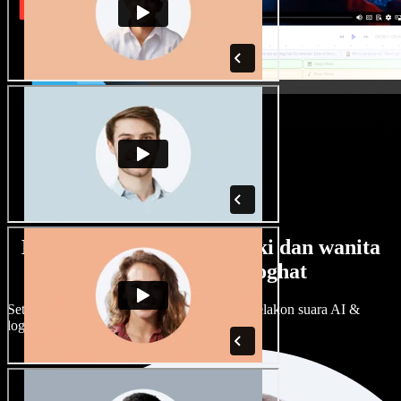
Banyak pilihan suara lelaki dan wanita
dengan pelbagai loghat
Setiap projek boleh jadi unik. Pilih ratusan pelakon suara AI &
loghat, laraskan ikut cita rasa anda.