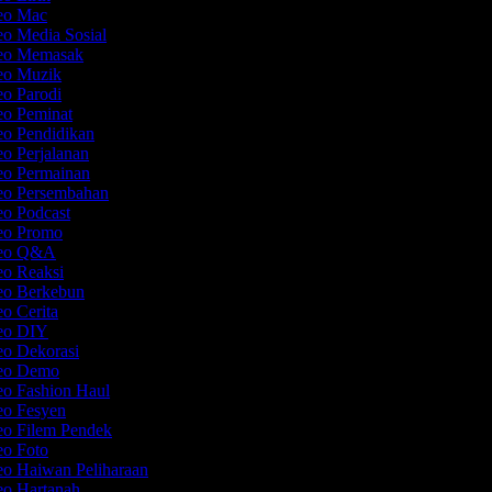
deo Mac
eo Media Sosial
deo Memasak
deo Muzik
eo Parodi
eo Peminat
eo Pendidikan
eo Perjalanan
deo Permainan
deo Persembahan
eo Podcast
deo Promo
ideo Q&A
eo Reaksi
deo Berkebun
eo Cerita
deo DIY
eo Dekorasi
deo Demo
eo Fashion Haul
deo Fesyen
eo Filem Pendek
eo Foto
eo Haiwan Peliharaan
eo Hartanah