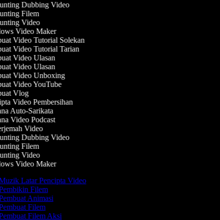
nting Dubbing Video
nting Filem
nting Video
ows Video Maker
at Video Tutorial Solekan
at Video Tutorial Tarian
at Video Ulasan
at Video Ulasan
at Video Unboxing
at Video YouTube
at Vlog
pta Video Pembersihan
na Auto-Sarikata
na Video Podcast
rjemah Video
nting Dubbing Video
nting Filem
nting Video
ows Video Maker
Muzik Latar Pencipta Video
Pembikin Filem
Pembuat Animasi
Pembuat Filem
Pembuat Filem Aksi