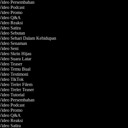
 Video Persembahan
 Video Podcast
 Video Promo
 Video Q&A
 Video Reaksi
Video Satira
 Video Sebutan
 Video Sehari Dalam Kehidupan
 Video Senaman
 Video Seni
Video Skrin Hijau
Video Suara Latar
Video Teaser
 Video Temu Bual
Video Testimoni
 Video TikTok
Video Treler Filem
Video Treler Teaser
Video Tutorial
 Video Persembahan
 Video Podcast
 Video Promo
 Video Q&A
 Video Reaksi
Video Satira