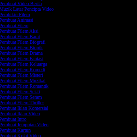
Pembuat Video Berita
Muzik Latar Pencipta Video
Pembikin Filem
Pembuat Animasi
Pembuat Filem
Pembuat Filem Aksi
Pembuat Filem Barat
Pembuat Filem Biografi
Pembuat Filem Biopik
Pembuat Filem Drama
Pembuat Filem Fantasi
Pembuat Filem Keluarga
Pembuat Filem Komedi
Pembuat Filem Misteri
Pembuat Filem Muzikal
Pembuat Filem Romantik
Pembuat Filem Sci-fi
Pembuat Filem Seram
Pembuat Filem Thriller
Pembuat Iklan Komersial
Pembuat Iklan Video
Pembuat Intro
Pembuat Jemputan Video
Pembuat Kartun
Pembuat Kolaj Video