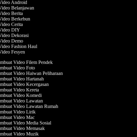
 Video Android
 Video Belanjawan
Video Berita
 Video Berkebun
Video Cerita
 Video DIY
 Video Dekorasi
 Video Demo
 Video Fashion Haul
 Video Fesyen
mbuat Video Filem Pendek
mbuat Video Foto
mbuat Video Haiwan Peliharaan
mbuat Video Hartanah
mbuat Video Kecergasan
mbuat Video Kereta
mbuat Video Komedi
mbuat Video Lawatan
mbuat Video Lawatan Rumah
mbuat Video Lirik
mbuat Video Mac
mbuat Video Media Sosial
mbuat Video Memasak
mbuat Video Muzik