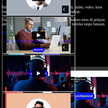
Bina suara latar, tambah imej stok tanpa royalti, audio, video, klon
suara anda, untuk projek audio video yang lengkap.
Tanpa keluk pembelajaran dan semua boleh diakses terus di pelayar,
pencipta boleh realisasikan segala idea kreatif mereka tanpa batasan.
Lancarkan Studio