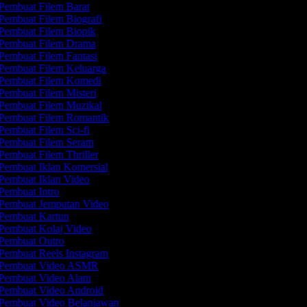
Pembuat Filem Barat
Pembuat Filem Biografi
Pembuat Filem Biopik
Pembuat Filem Drama
Pembuat Filem Fantasi
Pembuat Filem Keluarga
Pembuat Filem Komedi
Pembuat Filem Misteri
Pembuat Filem Muzikal
Pembuat Filem Romantik
Pembuat Filem Sci-fi
Pembuat Filem Seram
Pembuat Filem Thriller
Pembuat Iklan Komersial
Pembuat Iklan Video
Pembuat Intro
Pembuat Jemputan Video
Pembuat Kartun
Pembuat Kolaj Video
Pembuat Outro
Pembuat Reels Instagram
Pembuat Video ASMR
Pembuat Video Alam
Pembuat Video Android
Pembuat Video Belanjawan