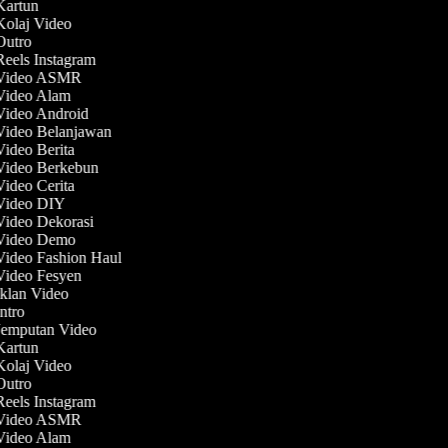
 Kartun
 Kolaj Video
 Outro
Reels Instagram
 Video ASMR
 Video Alam
 Video Android
 Video Belanjawan
Video Berita
 Video Berkebun
Video Cerita
 Video DIY
 Video Dekorasi
 Video Demo
 Video Fashion Haul
 Video Fesyen
Iklan Video
Intro
 Jemputan Video
 Kartun
 Kolaj Video
 Outro
Reels Instagram
 Video ASMR
 Video Alam