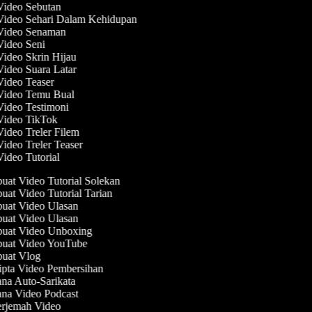
 Video Sebutan
 Video Sehari Dalam Kehidupan
 Video Senaman
 Video Seni
Video Skrin Hijau
Video Suara Latar
Video Teaser
 Video Temu Bual
Video Testimoni
 Video TikTok
Video Treler Filem
Video Treler Teaser
Video Tutorial
at Video Tutorial Solekan
at Video Tutorial Tarian
at Video Ulasan
at Video Ulasan
at Video Unboxing
at Video YouTube
at Vlog
pta Video Pembersihan
na Auto-Sarikata
na Video Podcast
rjemah Video