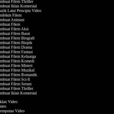
buat Filem Thriller
mbuat Iklan Komersial
zik Latar Pencipta Video
mbikin Filem
mbuat Animasi
mbuat Filem
mbuat Filem Aksi
mbuat Filem Barat
mbuat Filem Biografi
mbuat Filem Biopik
mbuat Filem Drama
mbuat Filem Fantasi
mbuat Filem Keluarga
mbuat Filem Komedi
mbuat Filem Misteri
mbuat Filem Muzikal
mbuat Filem Romantik
buat Filem Sci-fi
mbuat Filem Seram
buat Filem Thriller
mbuat Iklan Komersial
Iklan Video
Intro
 Jemputan Video