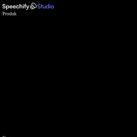
Tulis 5× lebih pantas dengan menaip menggunakan suara
Produk
Ketahui Lebih Lanjut