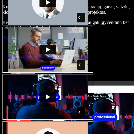
Kurkite įgarsinimus, pridėkite nemokamų iliustracijų, garsų, vaizdų,
klonuokite balsą – kurkite pilnus, įspūdingus projektus.
Be jokių mokymų ir viskas naršyklėje – kūrėjai gali įgyvendinti bet
kokią idėją, neberibojami senųjų metodų.
Paleisti studiją