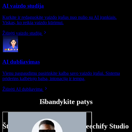
AI vaizdo studija
Kurkite ir redaguokite vaizdo įrašus nuo nulio su AI įrankiais.
Viskas, ko reikia vaizdo kūrimui.
Žiūrėti vaizdo studiją
AI dubliavimas
Vienu paspaudimu pasirinkite kalbą savo vaizdo įrašui. Sistema
priderins kalbėtojo balsą, intonaciją ir tempą.
Žiūrėti AI dubliavimą
Išbandykite patys
Štai ką galite nuveikti su Speechify Studio