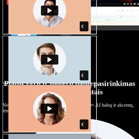
Platus vyrų ir moterų balsų pasirinkimas
su įvairiais akcentais
Nėra dviejų vienodų projektų. Rinkitės iš 100+ AI balsų ir akcentų,
lengvai juos prisitaikykite.