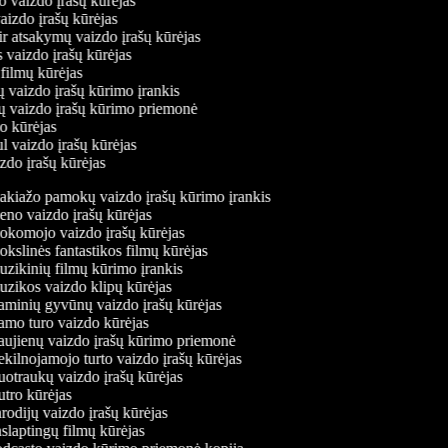
o vaizdo įrašų kūrėjas
vaizdo įrašų kūrėjas
ir atsakymų vaizdo įrašų kūrėjas
s vaizdo įrašų kūrėjas
 filmų kūrėjas
ų vaizdo įrašų kūrimo įrankis
nių vaizdo įrašų kūrimo priemonė
do kūrėjas
l vaizdo įrašų kūrėjas
izdo įrašų kūrėjas
kiažo pamokų vaizdo įrašų kūrimo įrankis
no vaizdo įrašų kūrėjas
komojo vaizdo įrašų kūrėjas
kslinės fantastikos filmų kūrėjas
zikinių filmų kūrimo įrankis
zikos vaizdo klipų kūrėjas
minių gyvūnų vaizdo įrašų kūrėjas
mo turo vaizdo kūrėjas
ujienų vaizdo įrašų kūrimo priemonė
kilnojamojo turto vaizdo įrašų kūrėjas
otraukų vaizdo įrašų kūrėjas
tro kūrėjas
odijų vaizdo įrašų kūrėjas
slaptingų filmų kūrėjas