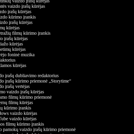
ų tinklų vaizdo įrašų kūrėjas
stės vaizdo įrašų kūrėjas
izdo įrašų kūrėjas
aizdo kūrimo įrankis
izdo įrašų kūrėjas
filmų kūrėjas
tražių filmų kūrimo įrankis
do įrašų kūrėjas
liažo kūrėjas
vietimų kūrėjas
ūrėjo foninė muzika
daktorius
eklamos kūrėjas
o įrašų dubliavimo redaktorius
o įrašų kūrimo priemonė „Storytime“
o įrašų vertėjas
o vaizdo įrašų kūrėjas
mo filmų kūrimo priemonė
rnų filmų kūrėjas
 kūrimo įrankis
ws vaizdo kūrėjas
be vaizdo kūrėjas
s filmų kūrimo įrankis
 pamokų vaizdo įrašų kūrimo priemonė