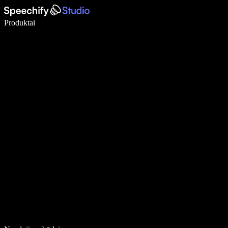
Rašykite 5× greičiau naudodami diktavimą balsu
Produktai
Sužinokite daugiau