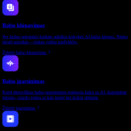
Balso klonavimas
Per kelias sekundes kurkite aukštos kokybės AI balso klonus. Nieko
diegti nereikia – viskas veikia naršyklėje.
Žiūrėti balso klonavimą
Balso įgarsinimas
Kurti tikroviškus balso įgarsinimus realiuoju laiku su AI. Įgarsinkite
tekstus, vaizdo įrašus ar kitą turinį bet kokiu stiliumi.
Žiūrėti įgarsinimą