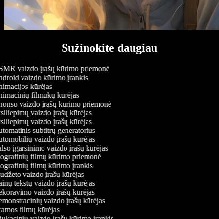
Sužinokite daugiau
MR vaizdo įrašų kūrimo priemonė
droid vaizdo kūrimo įrankis
imacijos kūrėjas
imacinių filmukų kūrėjas
onso vaizdo įrašų kūrimo priemonė
siliepimų vaizdo įrašų kūrėjas
siliepimų vaizdo įrašų kūrėjas
tomatinis subtitrų generatorius
tomobilių vaizdo įrašų kūrėjas
lso įgarsinimo vaizdo įrašų kūrėjas
ografinių filmų kūrimo priemonė
ografinių filmų kūrimo įrankis
udžeto vaizdo įrašų kūrėjas
inų tekstų vaizdo įrašų kūrėjas
koravimo vaizdo įrašų kūrėjas
monstracinių vaizdo įrašų kūrėjas
amos filmų kūrėjas
ukacinių vaizdo įrašų kūrimo įrankis