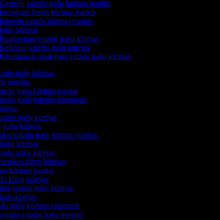
Gerbėjų vaizdo įrašų kūrimo įrankis
Instagram Reels kūrimo įrankis
Interviu vaizdo kūrimo įrankis
Intro kūrėjas
Išpakavimo vaizdo įrašų kūrėjas
Kelionių vaizdo įrašų kūrėjas
Klausimų ir atsakymų vaizdo įrašų kūrėjas
izdo įrašų kūrėjas
mų kūrėjas
izdo įrašų kūrimo įrankis
vaizdo įrašų kūrimo priemonė
kūrėjas
aizdo įrašų kūrėjas
 įrašų kūrėjas
kų vaizdo įrašų kūrimo įrankis
įrašų kūrėjas
izdo įrašų kūrėjas
ntastikos filmų kūrėjas
lmų kūrimo įrankis
do klipų kūrėjas
nų vaizdo įrašų kūrėjas
izdo kūrėjas
zdo įrašų kūrimo priemonė
o turto vaizdo įrašų kūrėjas