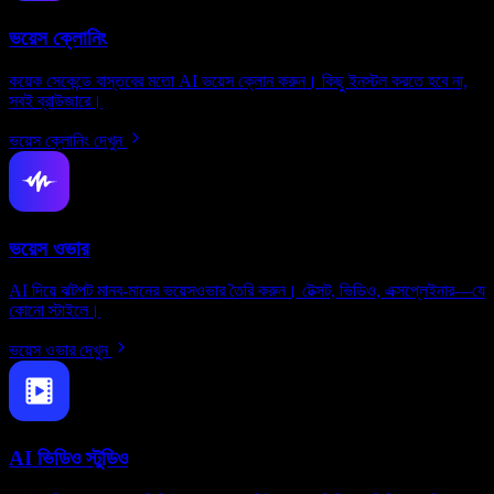
ভয়েস ক্লোনিং
কয়েক সেকেন্ডে বাস্তবের মতো AI ভয়েস ক্লোন করুন। কিছু ইনস্টল করতে হবে না,
সবই ব্রাউজারে।
ভয়েস ক্লোনিং দেখুন
ভয়েস ওভার
AI দিয়ে ঝটপট মানব-মানের ভয়েসওভার তৈরি করুন। টেক্সট, ভিডিও, এক্সপ্লেইনার—যে
কোনো স্টাইলে।
ভয়েস ওভার দেখুন
AI ভিডিও স্টুডিও