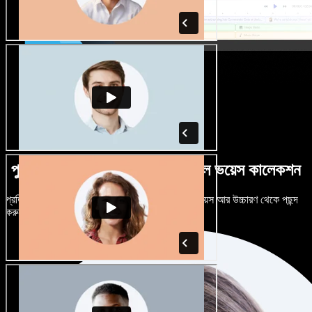
পুরুষ-নারী ভেদে নানান উচ্চারণে বিশাল ভয়েস কালেকশন
প্রতিটি প্রজেক্টকে আলাদা শোনাতে দিন। শত শত AI ভয়েস আর উচ্চারণ থেকে পছন্দ
করুন, নিজের মতো টিউন করুন।