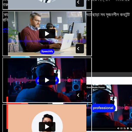
দারুণ মনে রাখার মতো অডিও-ভিডিও প্রজেক্ট বানান।
কোনো শেখার ঝামেলা নেই, শুধু ব্রাউজারে খুলুন—আর দুর্বলতা ছাড়া সব সৃজনশীল কনটেন্ট
বানিয়ে ফেলুন।
স্টুডিও চালু করুন