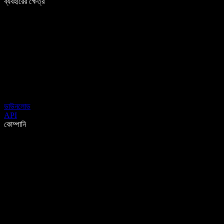
ব্যবহারের ক্ষেত্র
ডাউনলোড
API
কোম্পানি