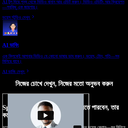
AI টুল দিয়ে শূন্য থেকে ভিডিও বানান আর এডিট করুন। ভিডিও এডিটিং আর ক্রিয়েশন
—সবকিছু এক জায়গায়।
ভয়েস স্টুডিও দেখুন
AI ডাবিং
এক ক্লিকেই আপনার ভিডিও যে কোনো ভাষায় ডাব করুন। ভয়েস, টোন, গতি—সব
মিলিয়ে যাবে।
AI ডাবিং দেখুন
নিজের চোখে দেখুন, নিজের মতো অনুভব করুন
Speechify Studio দিয়ে কী কী করতে পারবেন, তার
কয়েকটা উদাহরণ দেখুন
ভয়েসওভার, রয়্যালটি-ফ্রি ছবি, অডিও, ভিডিও যোগ, নিজের ভয়েস ক্লোন—সব মিলিয়ে