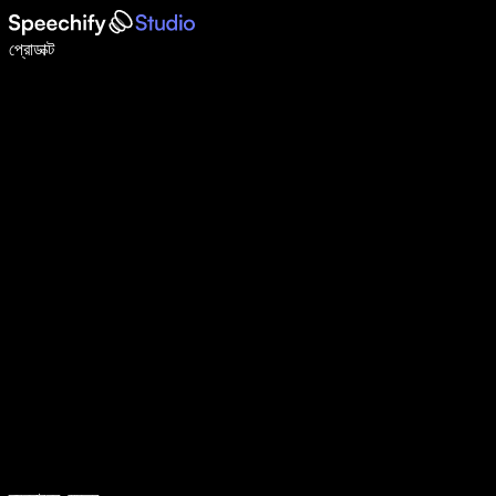
ভয়েস টাইপিং দিয়ে ৫ গুণ দ্রুত লিখুন
প্রোডাক্ট
আরও জানুন