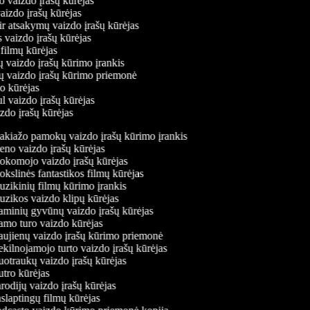
o vaizdo įrašų kūrėjas
vaizdo įrašų kūrėjas
ir atsakymų vaizdo įrašų kūrėjas
s vaizdo įrašų kūrėjas
 filmų kūrėjas
ų vaizdo įrašų kūrimo įrankis
nių vaizdo įrašų kūrimo priemonė
do kūrėjas
ul vaizdo įrašų kūrėjas
izdo įrašų kūrėjas
kiažo pamokų vaizdo įrašų kūrimo įrankis
no vaizdo įrašų kūrėjas
komojo vaizdo įrašų kūrėjas
slinės fantastikos filmų kūrėjas
zikinių filmų kūrimo įrankis
zikos vaizdo klipų kūrėjas
minių gyvūnų vaizdo įrašų kūrėjas
mo turo vaizdo kūrėjas
ujienų vaizdo įrašų kūrimo priemonė
kilnojamojo turto vaizdo įrašų kūrėjas
otraukų vaizdo įrašų kūrėjas
tro kūrėjas
odijų vaizdo įrašų kūrėjas
laptingų filmų kūrėjas