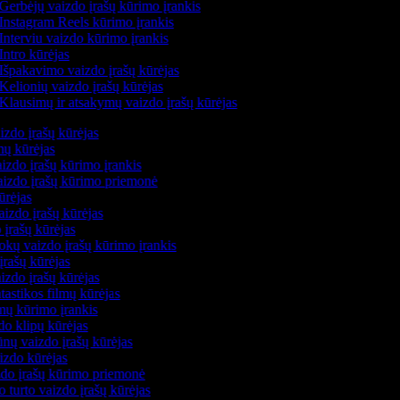
Gerbėjų vaizdo įrašų kūrimo įrankis
Instagram Reels kūrimo įrankis
Interviu vaizdo kūrimo įrankis
Intro kūrėjas
Išpakavimo vaizdo įrašų kūrėjas
Kelionių vaizdo įrašų kūrėjas
Klausimų ir atsakymų vaizdo įrašų kūrėjas
izdo įrašų kūrėjas
mų kūrėjas
izdo įrašų kūrimo įrankis
vaizdo įrašų kūrimo priemonė
kūrėjas
aizdo įrašų kūrėjas
 įrašų kūrėjas
kų vaizdo įrašų kūrimo įrankis
įrašų kūrėjas
izdo įrašų kūrėjas
ntastikos filmų kūrėjas
lmų kūrimo įrankis
do klipų kūrėjas
nų vaizdo įrašų kūrėjas
aizdo kūrėjas
zdo įrašų kūrimo priemonė
o turto vaizdo įrašų kūrėjas