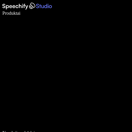
Rašykite 5× greičiau naudodami diktavimą balsu
Produktai
Sužinokite daugiau