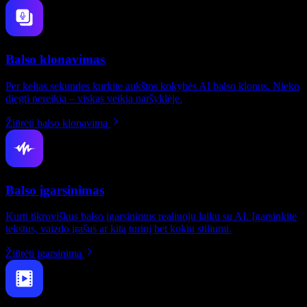
Balso klonavimas
Per kelias sekundes kurkite aukštos kokybės AI balso klonus. Nieko
diegti nereikia – viskas veikia naršyklėje.
Žiūrėti balso klonavimą
Balso įgarsinimas
Kurti tikroviškus balso įgarsinimus realiuoju laiku su AI. Įgarsinkite
tekstus, vaizdo įrašus ar kitą turinį bet kokiu stiliumi.
Žiūrėti įgarsinimą