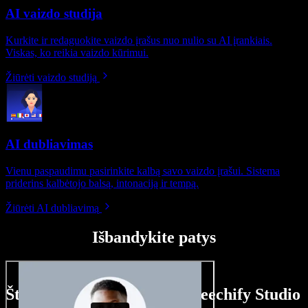
AI vaizdo studija
Kurkite ir redaguokite vaizdo įrašus nuo nulio su AI įrankiais.
Viskas, ko reikia vaizdo kūrimui.
Žiūrėti vaizdo studiją
AI dubliavimas
Vienu paspaudimu pasirinkite kalbą savo vaizdo įrašui. Sistema
priderins kalbėtojo balsą, intonaciją ir tempą.
Žiūrėti AI dubliavimą
Išbandykite patys
Štai ką galite nuveikti su Speechify Studio