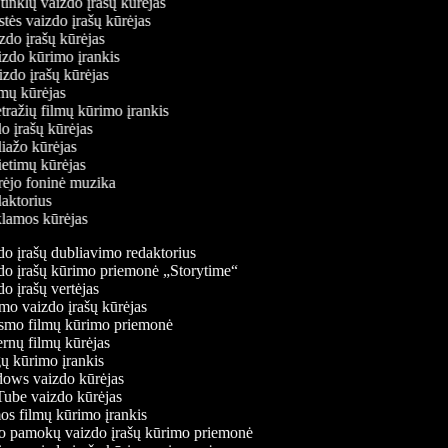
ų tinklų vaizdo įrašų kūrėjas
stės vaizdo įrašų kūrėjas
izdo įrašų kūrėjas
aizdo kūrimo įrankis
izdo įrašų kūrėjas
filmų kūrėjas
tražių filmų kūrimo įrankis
do įrašų kūrėjas
liažo kūrėjas
vietimų kūrėjas
ūrėjo foninė muzika
edaktorius
eklamos kūrėjas
o įrašų dubliavimo redaktorius
o įrašų kūrimo priemonė „Storytime“
o įrašų vertėjas
o vaizdo įrašų kūrėjas
mo filmų kūrimo priemonė
rnų filmų kūrėjas
 kūrimo įrankis
ws vaizdo kūrėjas
be vaizdo kūrėjas
s filmų kūrimo įrankis
 pamokų vaizdo įrašų kūrimo priemonė