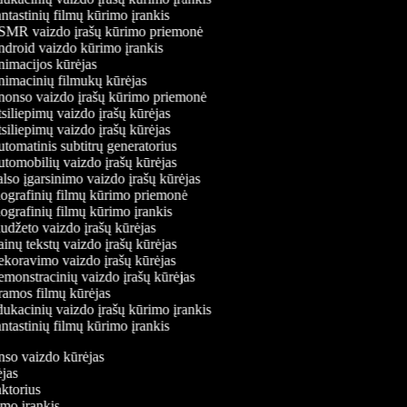
tastinių filmų kūrimo įrankis
MR vaizdo įrašų kūrimo priemonė
droid vaizdo kūrimo įrankis
imacijos kūrėjas
imacinių filmukų kūrėjas
onso vaizdo įrašų kūrimo priemonė
iliepimų vaizdo įrašų kūrėjas
iliepimų vaizdo įrašų kūrėjas
omatinis subtitrų generatorius
tomobilių vaizdo įrašų kūrėjas
so įgarsinimo vaizdo įrašų kūrėjas
ografinių filmų kūrimo priemonė
grafinių filmų kūrimo įrankis
udžeto vaizdo įrašų kūrėjas
nų tekstų vaizdo įrašų kūrėjas
koravimo vaizdo įrašų kūrėjas
monstracinių vaizdo įrašų kūrėjas
amos filmų kūrėjas
ukacinių vaizdo įrašų kūrimo įrankis
tastinių filmų kūrimo įrankis
onso vaizdo kūrėjas
rėjas
daktorius
rimo įrankis