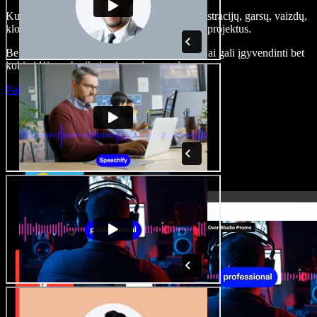
Kurkite įgarsinimus, pridėkite nemokamų iliustracijų, garsų, vaizdų,
klonuokite balsą – kurkite pilnus, įspūdingus projektus.
Be jokių mokymų ir viskas naršyklėje – kūrėjai gali įgyvendinti bet
kokią idėją, neberibojami senųjų metodų.
Paleisti studiją