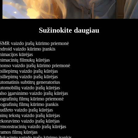
Sužinokite daugiau
MR vaizdo įrašų kūrimo priemonė
droid vaizdo kūrimo įrankis
imacijos kūrėjas
imacinių filmukų kūrėjas
onso vaizdo įrašų kūrimo priemonė
iliepimų vaizdo įrašų kūrėjas
iliepimų vaizdo įrašų kūrėjas
omatinis subtitrų generatorius
tomobilių vaizdo įrašų kūrėjas
so įgarsinimo vaizdo įrašų kūrėjas
ografinių filmų kūrimo priemonė
grafinių filmų kūrimo įrankis
udžeto vaizdo įrašų kūrėjas
nų tekstų vaizdo įrašų kūrėjas
koravimo vaizdo įrašų kūrėjas
monstracinių vaizdo įrašų kūrėjas
amos filmų kūrėjas
ukacinių vaizdo įrašų kūrimo įrankis