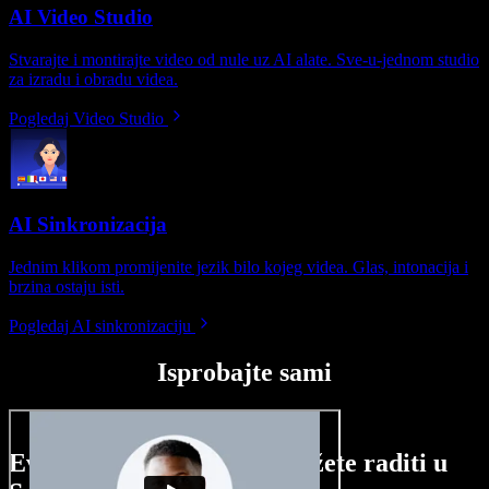
AI Video Studio
Stvarajte i montirajte video od nule uz AI alate. Sve-u-jednom studio
za izradu i obradu videa.
Pogledaj Video Studio
AI Sinkronizacija
Jednim klikom promijenite jezik bilo kojeg videa. Glas, intonacija i
brzina ostaju isti.
Pogledaj AI sinkronizaciju
Isprobajte sami
Evo malog pregleda što možete raditi u