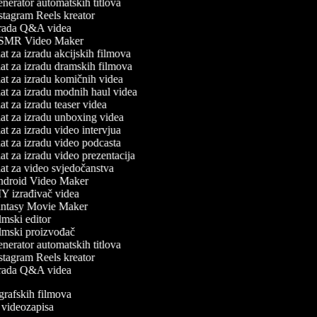
erator automatskih titlova
tagram Reels kreator
rada Q&A videa
MR Video Maker
t za izradu akcijskih filmova
t za izradu dramskih filmova
t za izradu komičnih videa
t za izradu modnih haul videa
t za izradu teaser videa
t za izradu unboxing videa
t za izradu video intervjua
t za izradu video podcasta
t za izradu video prezentacija
t za video svjedočanstva
droid Video Maker
Y izrađivač videa
ntasy Movie Maker
mski editor
lmski proizvođač
erator automatskih titlova
tagram Reels kreator
rada Q&A videa
iografskih filmova
an videozapisa