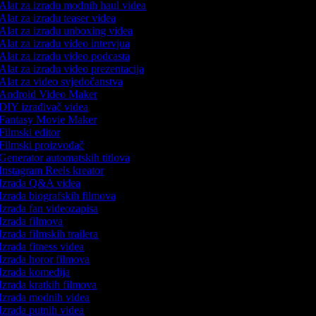
Alat za izradu modnih haul videa
Alat za izradu teaser videa
Alat za izradu unboxing videa
Alat za izradu video intervjua
Alat za izradu video podcasta
Alat za izradu video prezentacija
Alat za video svjedočanstva
Android Video Maker
DIY izrađivač videa
Fantasy Movie Maker
Filmski editor
Filmski proizvođač
Generator automatskih titlova
Instagram Reels kreator
Izrada Q&A videa
Izrada biografskih filmova
Izrada fan videozapisa
Izrada filmova
Izrada filmskih trailera
Izrada fitness videa
Izrada horor filmova
Izrada komedija
Izrada kratkih filmova
Izrada modnih videa
Izrada putnih videa