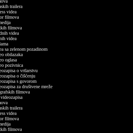
ilmova
lmskih trailera
tness videa
oror filmova
omedija
atkih filmova
odnih videa
tnih videa
eklama
idea sa zelenom pozadinom
ideo obilazaka
ideo oglasa
ideo pozivnica
deozapisa o vrtlarstvu
deozapisa o čišćenju
ideozapisa s govorom
ideozapisa za društvene mreže
iografskih filmova
an videozapisa
ilmova
lmskih trailera
tness videa
oror filmova
omedija
atkih filmova