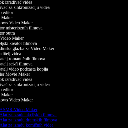
k izrađivač videa
vač za sinkronizaciju videa
 editor
 Maker
ows Video Maker
or misterioznih filmova
or outra
Video Maker
jski kreator filmova
inska glazba za Video Maker
itelj videa
telj romantičnih filmova
telj sci-fi filmova
telj video podcasta kopija
ler Movie Maker
k izrađivač videa
vač za sinkronizaciju videa
 editor
 Maker
ows Video Maker
ASMR Video Maker
Alat za izradu akcijskih filmova
Alat za izradu dramskih filmova
Alat za izradu komičnih videa