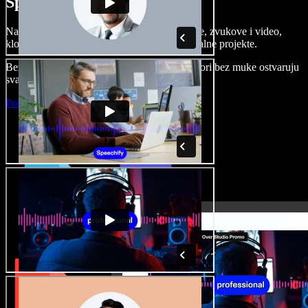
Speechify Studiju.
Napravite voice overe, dodajte besplatne slike, zvukove i video,
klonirajte svoj glas i složite sjajne audio-vizualne projekte.
Bez učenja i sve dostupno u pregledniku, autori bez muke ostvaruju
svaku kreativnu ideju.
Pokreni Studio