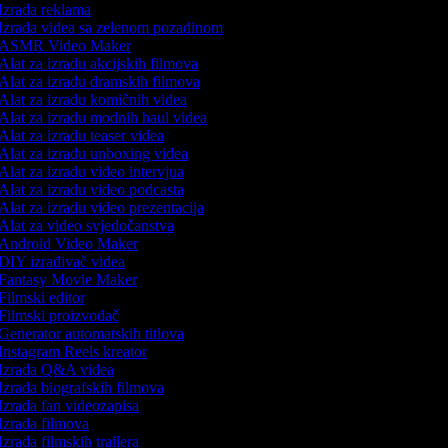
Izrada reklama
Izrada videa sa zelenom pozadinom
ASMR Video Maker
Alat za izradu akcijskih filmova
Alat za izradu dramskih filmova
Alat za izradu komičnih videa
Alat za izradu modnih haul videa
Alat za izradu teaser videa
Alat za izradu unboxing videa
Alat za izradu video intervjua
Alat za izradu video podcasta
Alat za izradu video prezentacija
Alat za video svjedočanstva
Android Video Maker
DIY izrađivač videa
Fantasy Movie Maker
Filmski editor
Filmski proizvođač
Generator automatskih titlova
Instagram Reels kreator
Izrada Q&A videa
Izrada biografskih filmova
Izrada fan videozapisa
Izrada filmova
Izrada filmskih trailera