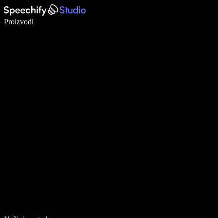
Pišite 5× brže uz glasovno diktiranje
Proizvodi
Saznajte više