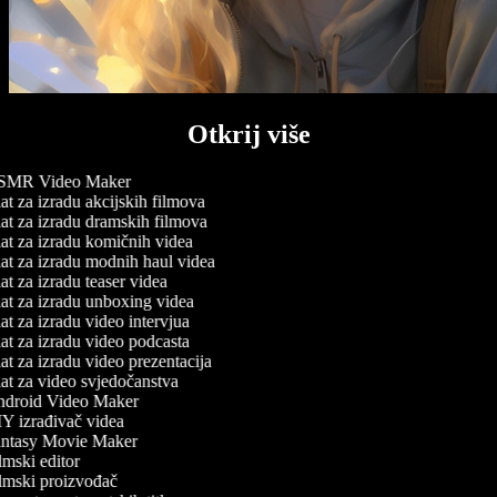
Otkrij više
MR Video Maker
t za izradu akcijskih filmova
t za izradu dramskih filmova
t za izradu komičnih videa
t za izradu modnih haul videa
t za izradu teaser videa
t za izradu unboxing videa
t za izradu video intervjua
t za izradu video podcasta
t za izradu video prezentacija
t za video svjedočanstva
droid Video Maker
Y izrađivač videa
ntasy Movie Maker
mski editor
lmski proizvođač