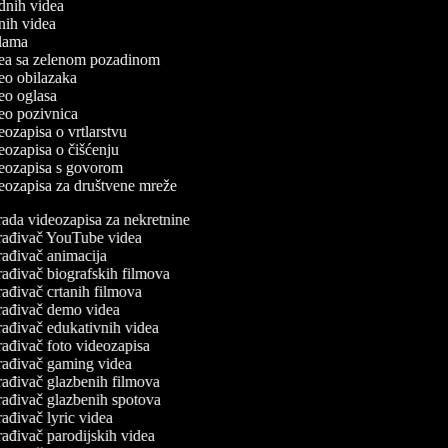
odnih videa
tnih videa
eklama
idea sa zelenom pozadinom
ideo obilazaka
ideo oglasa
ideo pozivnica
deozapisa o vrtlarstvu
deozapisa o čišćenju
ideozapisa s govorom
ideozapisa za društvene mreže
ada videozapisa za nekretnine
rađivač YouTube videa
ađivač animacija
ađivač biografskih filmova
ađivač crtanih filmova
rađivač demo videa
ađivač edukativnih videa
ađivač foto videozapisa
rađivač gaming videa
ađivač glazbenih filmova
ađivač glazbenih spotova
ađivač lyric videa
ađivač parodijskih videa