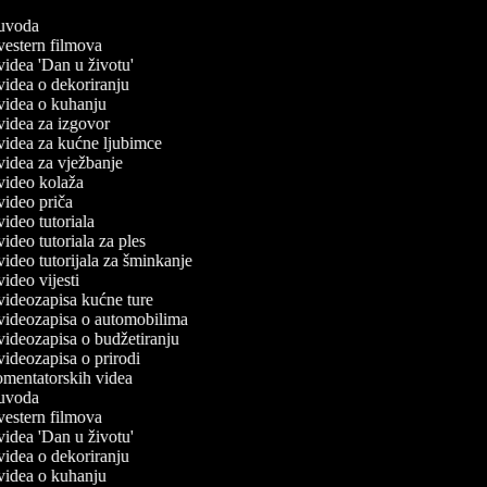
č uvoda
 vestern filmova
 videa 'Dan u životu'
 videa o dekoriranju
č videa o kuhanju
č videa za izgovor
č videa za kućne ljubimce
 videa za vježbanje
č video kolaža
 video priča
 video tutoriala
 video tutoriala za ples
 video tutorijala za šminkanje
 video vijesti
č videozapisa kućne ture
č videozapisa o automobilima
č videozapisa o budžetiranju
 videozapisa o prirodi
komentatorskih videa
č uvoda
 vestern filmova
 videa 'Dan u životu'
 videa o dekoriranju
č videa o kuhanju