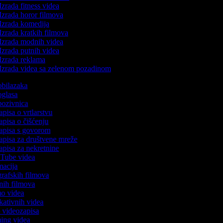
Izrada fitness videa
Izrada horor filmova
Izrada komedija
Izrada kratkih filmova
Izrada modnih videa
Izrada putnih videa
Izrada reklama
Izrada videa sa zelenom pozadinom
 obilazaka
 oglasa
 pozivnica
zapisa o vrtlarstvu
zapisa o čišćenju
ozapisa s govorom
zapisa za društvene mreže
zapisa za nekretnine
ouTube videa
imacija
ografskih filmova
tanih filmova
emo videa
ukativnih videa
to videozapisa
ming videa