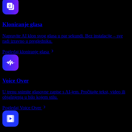
Kloniranje glasa
Napravite AI klon svog glasa u par sekundi. Bez instalacije – sve
radi izravno u pregledniku.
Pogledaj kloniranje glasa
Voice Over
U trenu snimite glasovne zapise s AI-jem. Pročitajte tekst, video ili
objašnjenja u bilo kojem stilu.
Pogledaj Voice Over