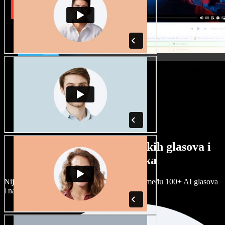
Veliki izbor muških i ženskih glasova i
raznih naglasaka
Nijedan projekt ne mora zvučati isto. Birajte među 100+ AI glasova
i naglasaka i prilagodite ih sebi.