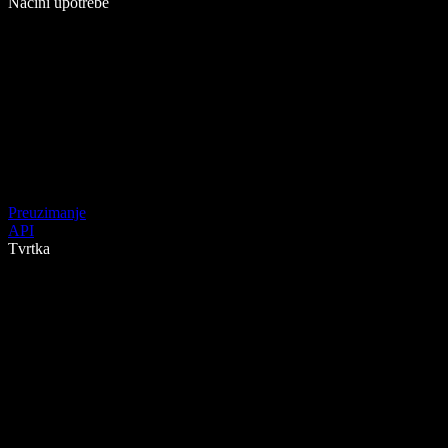
Načini upotrebe
Preuzimanje
API
Tvrtka