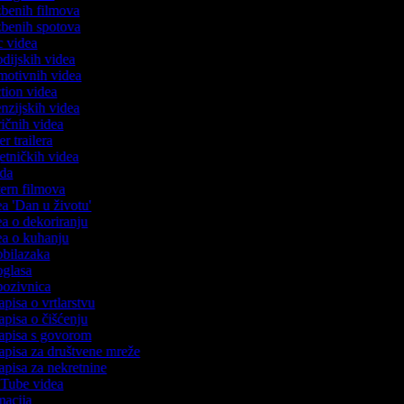
azbenih filmova
azbenih spotova
ic videa
rodijskih videa
omotivnih videa
action videa
cenzijskih videa
iričnih videa
ser trailera
jetničkih videa
voda
stern filmova
dea 'Dan u životu'
dea o dekoriranju
dea o kuhanju
 obilazaka
 oglasa
 pozivnica
zapisa o vrtlarstvu
zapisa o čišćenju
ozapisa s govorom
zapisa za društvene mreže
zapisa za nekretnine
ouTube videa
imacija