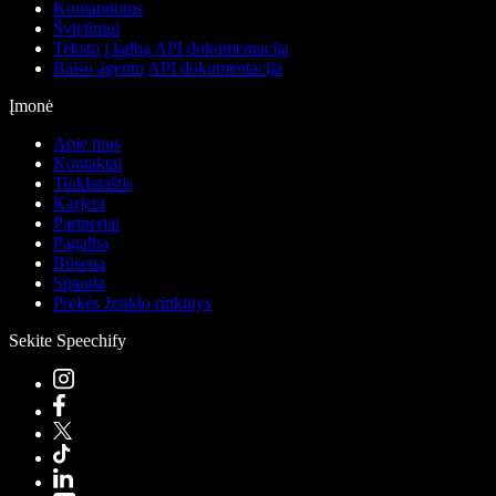
Komandoms
Švietimui
Teksto į kalbą API dokumentacija
Balso agentų API dokumentacija
Įmonė
Apie mus
Kontaktai
Tinklaraštis
Karjera
Partneriai
Pagalba
Būsena
Spauda
Prekės ženklo rinkinys
Sekite Speechify