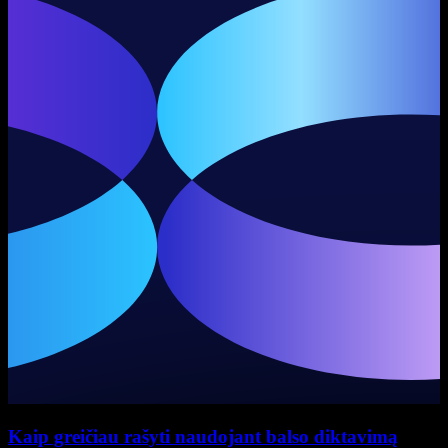
Kaip greičiau rašyti naudojant balso diktavimą