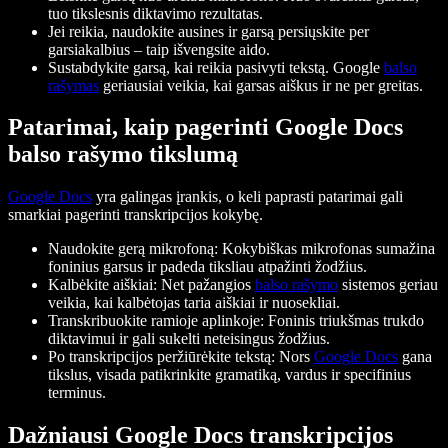
tuo tikslesnis diktavimo rezultatas.
Jei reikia, naudokite ausines ir garsą persiųskite per
garsiakalbius – taip išvengsite aido.
Sustabdykite garsą, kai reikia pasivyti tekstą. Google
balso
rašymas
geriausiai veikia, kai garsas aiškus ir ne per greitas.
Patarimai, kaip pagerinti Google Docs
balso rašymo tikslumą
Google Docs
yra galingas įrankis, o keli paprasti patarimai gali
smarkiai pagerinti transkripcijos kokybę.
Naudokite gerą mikrofoną: Kokybiškas mikrofonas sumažina
foninius garsus ir padeda tiksliau atpažinti žodžius.
Kalbėkite aiškiai: Net pažangios
balso rašymo
sistemos geriau
veikia, kai kalbėtojas taria aiškiai ir nuosekliai.
Transkribuokite ramioje aplinkoje: Foninis triukšmas trukdo
diktavimui ir gali sukelti neteisingus žodžius.
Po transkripcijos peržiūrėkite tekstą: Nors
Google Docs
gana
tikslus, visada patikrinkite gramatiką, vardus ir specifinius
terminus.
Dažniausi Google Docs transkripcijos