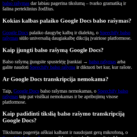
balso rašymas
dar labiau pagerina tikslumą – tvarko gramatiką ir
šalina perteklinius žodžius.
Kokias kalbas palaiko Google Docs balso rašymas?
Google Docs
palaiko daugybę kalbų ir dialektų, o
Speechify balso
rašymas
siūlo universalią daugiakalbę dikciją įvairiose platformose.
Kaip įjungti balso rašymą Google Docs?
Balso rašymą įjungsite spustelėję Įrankiai →
balso rašymas
arba
galite naudoti
Speechify balso rašymą
ir diktuoti bet kur, kur rašote.
Ar Google Docs transkripcija nemokama?
Taip,
Google Docs
balso rašymas nemokamas, o
Speechify balso
rašymas
taip pat visiškai nemokamas ir be apribojimų visose
platformose.
Kaip padidinti tikslią balso rašymo transkripciją
Google Docs?
Tikslumas pagerėja aiškiai kalbant ir naudojant gerą mikrofoną, o