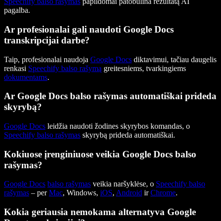
Speechify balso rašymas
papildomai patobulina rezultatą AI
pagalba.
Ar profesionalai gali naudoti Google Docs
transkripcijai darbe?
Taip, profesionalai naudoja
Google Docs
diktavimui, tačiau daugelis
renkasi
Speechify balso rašymą
greitesniems, tvarkingiems
dokumentams
.
Ar Google Docs balso rašymas automatiškai prideda
skyrybą?
Google Docs
leidžia naudoti žodines skyrybos komandas, o
Speechify balso rašymas
skyrybą prideda automatiškai.
Kokiuose įrenginiuose veikia Google Docs balso
rašymas?
Google Docs
balso rašymas
veikia naršyklėse, o
Speechify balso
rašymas
– per
Mac
, Windows,
iOS
,
Android
ir
Chrome
.
Kokia geriausia nemokama alternatyva Google