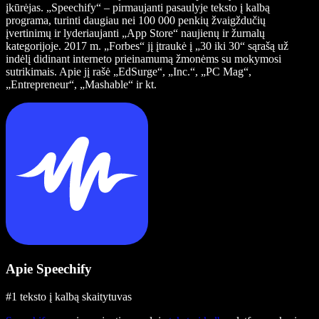
įkūrėjas. „Speechify“ – pirmaujanti pasaulyje teksto į kalbą
programa, turinti daugiau nei 100 000 penkių žvaigždučių
įvertinimų ir lyderiaujanti „App Store“ naujienų ir žurnalų
kategorijoje. 2017 m. „Forbes“ jį įtraukė į „30 iki 30“ sąrašą už
indėlį didinant interneto prieinamumą žmonėms su mokymosi
sutrikimais. Apie jį rašė „EdSurge“, „Inc.“, „PC Mag“,
„Entrepreneur“, „Mashable“ ir kt.
Apie Speechify
#1 teksto į kalbą skaitytuvas