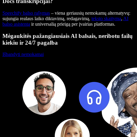
Docs transkripcijai?
Speechify balso rašymas
– viena geriausių nemokamų alternatyvų:
sujungia realaus laiko diktavimą, redagavimą,
teksto skaitymą
,
AI
balso asistentą
ir universalią prieigą per įvairias platformas.
Mėgaukitės pažangiausiais AI balsais, neribotu failų
kiekiu ir 24/7 pagalba
Išbandyti nemokamai