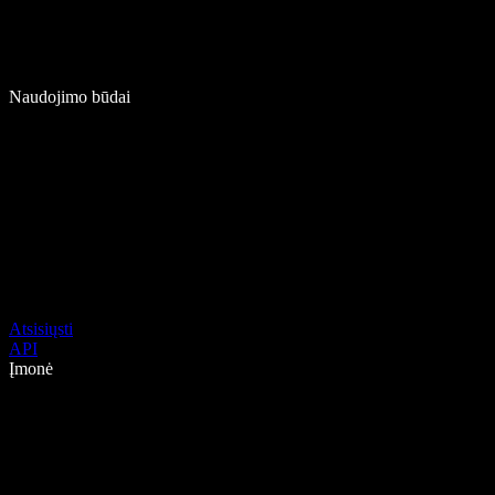
Naudojimo būdai
Atsisiųsti
API
Įmonė