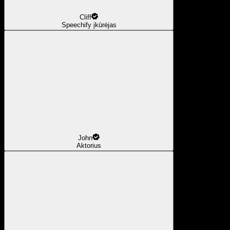
Cliff
Speechify įkūrėjas
John
Aktorius