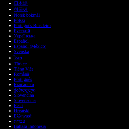
日本語
한국어
Norsk bokmål
Polski
Português Brasileiro
Русский
Українська
Español
Español (México)
Svenska
ไทย
Türkçe
Tiếng Việt
Română
Português
Български
ქართული
Slovenčina
Slovenščina
Eesti
Hrvatski
Ελληνικά
עברית
Bahasa Indonesia