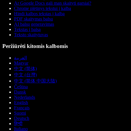
Ar Google Docs gali man skaityti garsiai?
Chrome plėtinys tekstui į kalbą
Hindi kalbos tekstas į kalbą
PDF skaitymas balsu
AI balsų generavimas
Tekstas į balsą
Teksto skaitytuvas
Peržiūrėti kitomis kalbomis
العربية
Magyar
中文 (简体)
中文 (台灣)
中文 (简体 中国大陆)
Čeština
Dansk
Nederlands
English
Français
Suomi
Deutsch
हिन्दी
Italiano