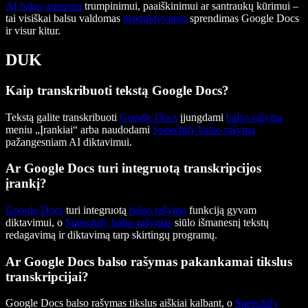
AI balsų asistentą
trumpinimui, paaiškinimui ar santraukų kūrimui –
tai visiškai balsu valdomas
produktyvumo
sprendimas Google Docs
ir visur kitur.
DUK
Kaip transkribuoti tekstą Google Docs?
Tekstą galite transkribuoti
Google Docs
įjungdami
balso rašymą
meniu „Įrankiai“ arba naudodami
Speechify balso rašymą
pažangesniam AI diktavimui.
Ar Google Docs turi integruotą transkripcijos
įrankį?
Google Docs
turi integruotą
balso rašymo
funkciją gyvam
diktavimui, o
Speechify balso rašymas
siūlo išmanesnį tekstų
redagavimą ir diktavimą tarp skirtingų programų.
Ar Google Docs balso rašymas pakankamai tikslus
transkripcijai?
Google Docs balso rašymas tikslus aiškiai kalbant, o
Speechify