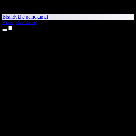
Išbandykite nemokamai
Atsisiųskite dabar
Produktai
Teksto skaitymas balsu
iPhone ir iPad programėlės
Android programėlė
Chrome plėtinys
Edge plėtinys
Interneto programėlė
Mac programėlė
Windows programėlė