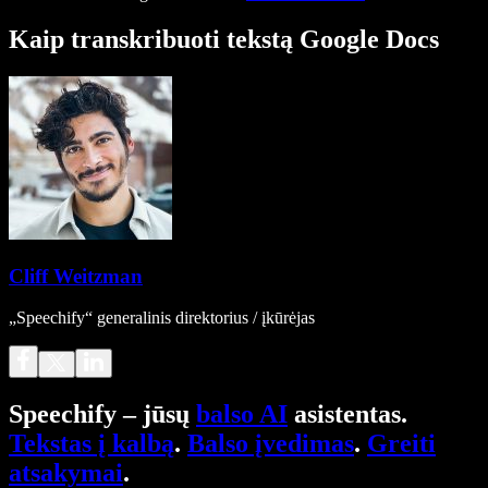
Kaip transkribuoti tekstą Google Docs
Cliff Weitzman
„Speechify“ generalinis direktorius / įkūrėjas
Speechify – jūsų
balso AI
asistentas.
Tekstas į kalbą
.
Balso įvedimas
.
Greiti
atsakymai
.