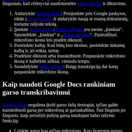
žingsniais, kad efektyviai naudotumėtės
balso rašymu
ir diktavimu.
Atidarykite
Google Docs
: Prisijunkite prie Google paskyros,
eikite į
Google Docs
ir atidarykite naują ar esamą dokumentą,
kuriame rašysite tekstą.
Įjunkite
balso rašymą
:
Balso rašymas
yra meniu „Įrankiai“.
Spustelėkite „Įrankiai“ ir „
Balso rašymas
“. Pasirodžiusi
mikrofono ikona leis pradėti diktuoti.
Pasirinkite kalbą: Kad būtų kuo tiksliau, pasirinkite tinkamą
kalbą ir, jei reikia, tarmę.
Pradėkite diktuoti arba transkribuoti: Paspauskite mikrofono
ikoną ir kalbėkite aiškiai, vienodu tempu.
Sustabdykite
balso rašymą
: Baigę transkripciją dar kartą
paspauskite mikrofono ikoną.
Kaip naudoti Google Docs rankiniam
garso transkribavimui
Google Docs
negalima įkelti garso failų tiesiogiai, tačiau galite
transkribuoti garsą per mikrofoną ar garsiakalbius. Štai žingsnis po
žingsnio, kaip perrašyti įrašytą garsą naudojant balso rašymo
funkciją:
Leiskite garsą kuo arčiau mikrofono. Kuo švaresnis garsas,