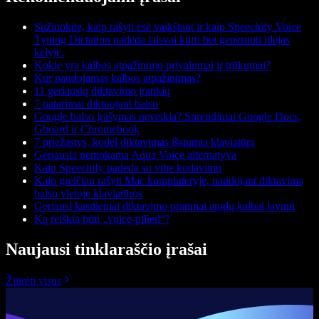
Sužinokite, kaip rašyti esė vaikštant ir kaip Speechify Voice
Typing Dictation padeda laisvai kurti bei generuoti idėjas
kelyje.
Kokie yra kalbos atpažinimo privalumai ir trūkumai?
Kur naudojamas kalbos atpažinimas?
11 geriausių diktavimo įrankių
7 patarimai diktuojant balsu
Google balso įrašymas neveikia? Sprendimai Google Docs,
Gboard ir Chromebook
7 priežastys, kodėl diktavimas išstumia klaviatūrą
Geriausia nemokama Aqua Voice alternatyva
Kaip Speechify padeda su vibe kodavimu
Kaip greičiau rašyti Mac kompiuteryje, naudojant diktavimą
balsu vietoje klaviatūros
Geriausi kasdieniai diktavimo pratimai anglų kalbai lavinti
Ką reiškia būti „voice-pilled“?
Naujausi tinklaraščio įrašai
Žiūrėti visus