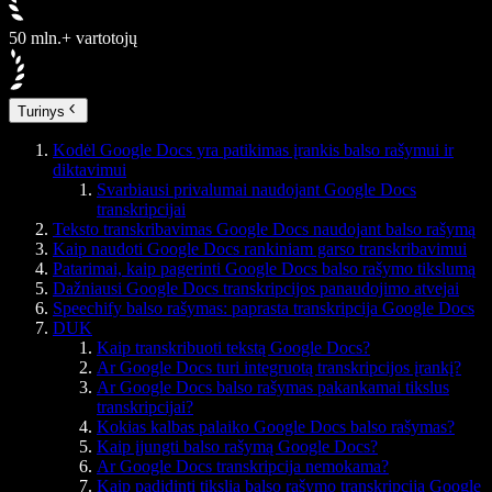
50 mln.+ vartotojų
Turinys
Kodėl Google Docs yra patikimas įrankis balso rašymui ir
diktavimui
Svarbiausi privalumai naudojant Google Docs
transkripcijai
Teksto transkribavimas Google Docs naudojant balso rašymą
Kaip naudoti Google Docs rankiniam garso transkribavimui
Patarimai, kaip pagerinti Google Docs balso rašymo tikslumą
Dažniausi Google Docs transkripcijos panaudojimo atvejai
Speechify balso rašymas: paprasta transkripcija Google Docs
DUK
Kaip transkribuoti tekstą Google Docs?
Ar Google Docs turi integruotą transkripcijos įrankį?
Ar Google Docs balso rašymas pakankamai tikslus
transkripcijai?
Kokias kalbas palaiko Google Docs balso rašymas?
Kaip įjungti balso rašymą Google Docs?
Ar Google Docs transkripcija nemokama?
Kaip padidinti tikslią balso rašymo transkripciją Google