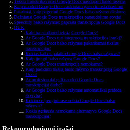
Teksto transkribavimas Google Docs naudojant balso rašymą
Kaip naudoti Google Docs rankiniam garso transkribavimui
Patarimai, kaip pagerinti Google Docs balso rašymo tikslumą
Dažniausi Google Docs transkripcijos panaudojimo atvejai
Speechify balso rašymas: paprasta transkripcija Google Docs
DUK
Kaip transkribuoti tekstą Google Docs?
Ar Google Docs turi integruotą transkripcijos įrankį?
Ar Google Docs balso rašymas pakankamai tikslus
transkripcijai?
Kokias kalbas palaiko Google Docs balso rašymas?
Kaip įjungti balso rašymą Google Docs?
Ar Google Docs transkripcija nemokama?
Kaip padidinti tikslią balso rašymo transkripciją Google
Docs?
Ar profesionalai gali naudoti Google Docs
transkripcijai darbe?
Ar Google Docs balso rašymas automatiškai prideda
skyrybą?
Kokiuose įrenginiuose veikia Google Docs balso
rašymas?
Kokia geriausia nemokama alternatyva Google Docs
transkripcijai?
Rekomenduojami įrašai