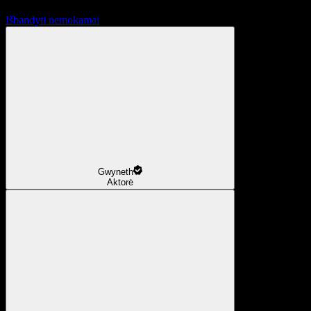
Išbandyti nemokamai
Gwyneth
Aktorė