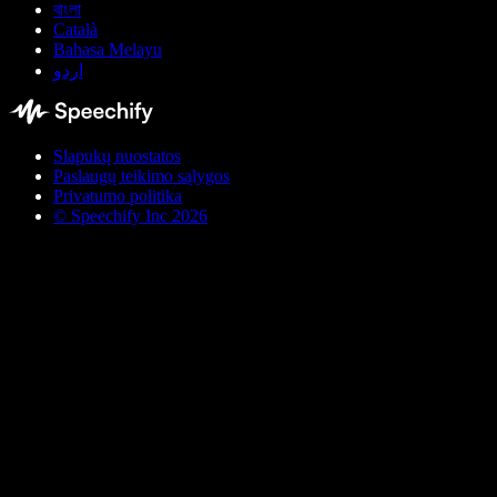
বাংলা
Català
Bahasa Melayu
اردو
Slapukų nuostatos
Paslaugų teikimo sąlygos
Privatumo politika
© Speechify Inc 2026