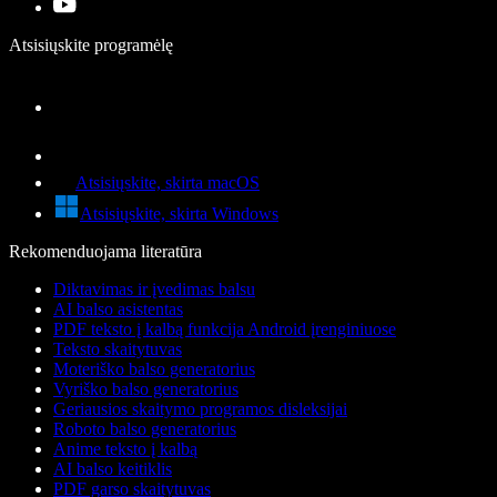
Atsisiųskite programėlę
Atsisiųskite, skirta macOS
Atsisiųskite, skirta Windows
Rekomenduojama literatūra
Diktavimas ir įvedimas balsu
AI balso asistentas
PDF teksto į kalbą funkcija Android įrenginiuose
Teksto skaitytuvas
Moteriško balso generatorius
Vyriško balso generatorius
Geriausios skaitymo programos disleksijai
Roboto balso generatorius
Anime teksto į kalbą
AI balso keitiklis
PDF garso skaitytuvas