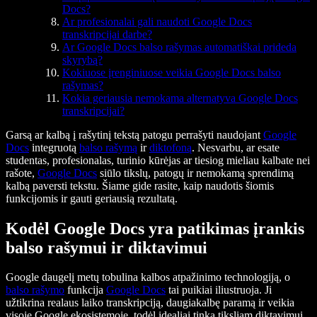
Docs?
Ar profesionalai gali naudoti Google Docs
transkripcijai darbe?
Ar Google Docs balso rašymas automatiškai prideda
skyrybą?
Kokiuose įrenginiuose veikia Google Docs balso
rašymas?
Kokia geriausia nemokama alternatyva Google Docs
transkripcijai?
Garsą ar kalbą į rašytinį tekstą patogu perrašyti naudojant
Google
Docs
integruotą
balso rašymą
ir
diktofoną
. Nesvarbu, ar esate
studentas, profesionalas, turinio kūrėjas ar tiesiog mieliau kalbate nei
rašote,
Google Docs
siūlo tikslų, patogų ir nemokamą sprendimą
kalbą paversti tekstu. Šiame gide rasite, kaip naudotis šiomis
funkcijomis ir gauti geriausią rezultatą.
Kodėl Google Docs yra patikimas įrankis
balso rašymui ir diktavimui
Google daugelį metų tobulina kalbos atpažinimo technologiją, o
balso rašymo
funkcija
Google Docs
tai puikiai iliustruoja. Ji
užtikrina realaus laiko transkripciją, daugiakalbę paramą ir veikia
visoje Google ekosistemoje, todėl idealiai tinka tiksliam diktavimui.