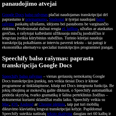
panaudojimo atvejai
Google Docs
balso rašymas
plačiai naudojamas transkripcijai dėl
paprastumo ir
prieinamumo
.
Studentai
ir tyrėjai naudojasi
balso
rašymu
paskaitų užrašams, idėjoms bei pastaboms be varginančio
rinkimo. Profesionalai dažnai rengia
el. laiškus
, užrašus ar ataskaitas
greičiau, o rašytojai kalbėdami užfiksuoja minčių juodraščius ir
lengviau įveikia kūrybinius stabdžius. Turinio kūrėjai naudoja
transkripciją pokalbiams ar interviu paversti tekstu – tai patogi ir
ekonomiška alternatyva specialiai transkripcijos programinei įrangai.
Speechify balso rašymas: paprasta
transkripcija Google Docs
Speechify balso rašymas
– vienas geriausių nemokamų Google
Docs transkripcijos įrankių, nes veikia tiesiai Docs ir kitose
programose ar tinklalapiuose, kitaip nei Docs integruota funkcija. Be
jokių ribojimų ar mokesčių galite diktuoti, o Speechify automatiškai
prideda skyrybą, tvarko gramatiką ir šalina perteklinius žodžius –
dokumentai kuriami sklandžiai realiu laiku. Speechify veikia su
Mac
,
iOS
,
Android
ar
Chrome plėtiniu
, taip pat turi mobilią
diktavimo klaviatūrą lengvai transkripcijai kelyje. Papildomai
Speechify suteikia natūralų
teksto skaitymą
daugiau nei 60 kalbų ir