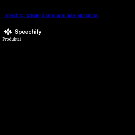
„Speechify“ pristato diktofoną su balso atpažinimu
Rašykite 5× greičiau naudodami diktavimą balsu
Produktai
Sužinokite daugiau