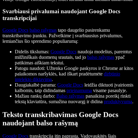
Svarbiausi privalumai naudojant Google Docs
transkripcijai
Google Docs
balso rašymas
tapo daugelio pasirenkamu
transkribavimo įrankiu. Pažvelkime į svarbiausius privalumus,
lemiančius šio sprendimo populiarumą:
Didelis tikslumas:
Google Docs
naudoja modelius, paremtus
milžiniškais duomenų srautais, tad jo
balso rašymas
ypač
patikimas aiškiam tekstui.
Patogu naudoti: Užtenka Google paskyros ir Chrome ar kitos
palaikomos naršyklės, kad iškart pradėtumėte
dirbtinio
intelekto diktavimą
.
Daugiakalbė parama:
Google Docs
leidžia diktuoti įvairiomis
kalbomis, taip didindamas
prieinamumą
visame pasaulyje.
Mažiau rankų darbo:
Balso rašymas
panaikina poreikį rinkti
tekstą klaviatūra, sumažina nuovargį ir didina
produktyvumą
.
Teksto transkribavimas Google Docs
naudojant balso rašymą
Google Docs
transkripcija itin paprasta. Vadovaukitės šiais