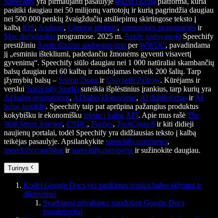
Speechify
yra pirmaujanti pasaulyje
teksto į kalbą
platforma, kuria
pasitiki daugiau nei 50 milijonų vartotojų ir kurią pagrindžia daugiau
nei 500 000 penkių žvaigždučių atsiliepimų skirtingose teksto į
kalbą
iOS
,
Android
,
Chrome plėtinio
,
internetinės programėlės
ir
Mac darbalaukio
programose. 2025 m.
Apple apdovanojo
Speechify
prestižiniu
Apple dizaino apdovanojimu
per
WWDC
, pavadindama
jį „esminiu ištekliumi, padedančiu žmonėms gyventi visavertį
gyvenimą“. Speechify siūlo daugiau nei 1 000 natūraliai skambančių
balsų daugiau nei 60 kalbų ir naudojamas beveik 200 šalių. Tarp
įžymybių balsų –
Snoop Dogg
ir
Gwyneth Paltrow
. Kūrėjams ir
verslui
Speechify Studio
suteikia išplėstinius įrankius, tarp kurių yra
AI balso generatorius
,
AI balso klonavimas
,
AI dubliavimas
ir
AI
balso keitiklis
. Speechify taip pat aprūpina pažangius produktus
kokybišku ir ekonomišku
teksto į kalbą API
. Apie mus rašė
The
Wall Street Journal
,
CNBC
,
Forbes
,
TechCrunch
ir kiti didieji
naujienų portalai, todėl Speechify yra didžiausias teksto į kalbą
teikėjas pasaulyje. Apsilankykite
speechify.com/news
,
speechify.com/blog
ir
speechify.com/press
ir sužinokite daugiau.
Turinys
Kodėl Google Docs yra patikimas įrankis balso rašymui ir
diktavimui
Svarbiausi privalumai naudojant Google Docs
transkripcijai