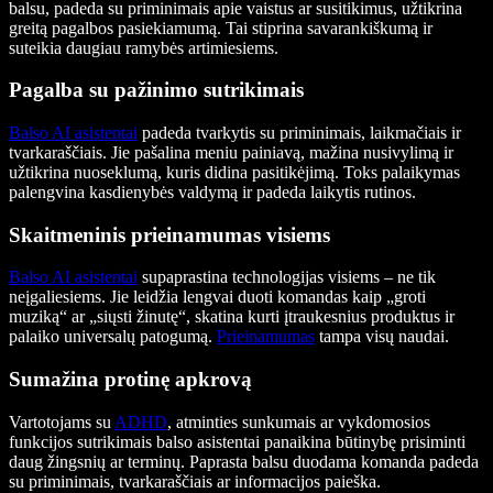
balsu, padeda su priminimais apie vaistus ar susitikimus, užtikrina
greitą pagalbos pasiekiamumą. Tai stiprina savarankiškumą ir
suteikia daugiau ramybės artimiesiems.
Pagalba su pažinimo sutrikimais
Balso AI asistentai
padeda tvarkytis su priminimais, laikmačiais ir
tvarkaraščiais. Jie pašalina meniu painiavą, mažina nusivylimą ir
užtikrina nuoseklumą, kuris didina pasitikėjimą. Toks palaikymas
palengvina kasdienybės valdymą ir padeda laikytis rutinos.
Skaitmeninis prieinamumas visiems
Balso AI asistentai
supaprastina technologijas visiems – ne tik
neįgaliesiems. Jie leidžia lengvai duoti komandas kaip „groti
muziką“ ar „siųsti žinutę“, skatina kurti įtraukesnius produktus ir
palaiko universalų patogumą.
Prieinamumas
tampa visų naudai.
Sumažina protinę apkrovą
Vartotojams su
ADHD
, atminties sunkumais ar vykdomosios
funkcijos sutrikimais balso asistentai panaikina būtinybę prisiminti
daug žingsnių ar terminų. Paprasta balsu duodama komanda padeda
su priminimais, tvarkaraščiais ar informacijos paieška.