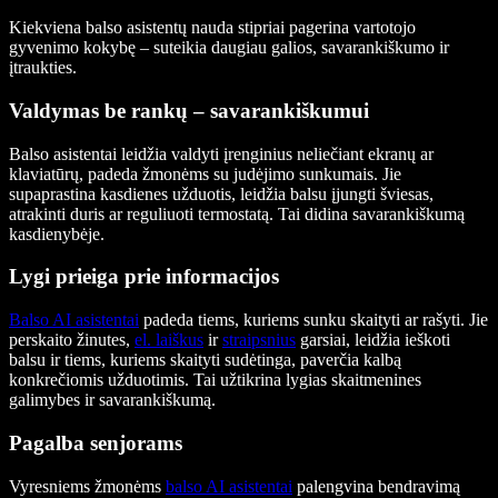
Kiekviena balso asistentų nauda stipriai pagerina vartotojo
gyvenimo kokybę – suteikia daugiau galios, savarankiškumo ir
įtraukties.
Valdymas be rankų – savarankiškumui
Balso asistentai leidžia valdyti įrenginius neliečiant ekranų ar
klaviatūrų, padeda žmonėms su judėjimo sunkumais. Jie
supaprastina kasdienes užduotis, leidžia balsu įjungti šviesas,
atrakinti duris ar reguliuoti termostatą. Tai didina savarankiškumą
kasdienybėje.
Lygi prieiga prie informacijos
Balso AI asistentai
padeda tiems, kuriems sunku skaityti ar rašyti. Jie
perskaito žinutes,
el. laiškus
ir
straipsnius
garsiai, leidžia ieškoti
balsu ir tiems, kuriems skaityti sudėtinga, paverčia kalbą
konkrečiomis užduotimis. Tai užtikrina lygias skaitmenines
galimybes ir savarankiškumą.
Pagalba senjorams
Vyresniems žmonėms
balso AI asistentai
palengvina bendravimą