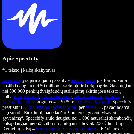
Apie Speechify
#1 teksto į kalbą skaitytuvas
Speechify
yra pirmaujanti pasaulyje
teksto į kalbą
platforma, kuria
pasitiki daugiau nei 50 milijonų vartotojų ir kurią pagrindžia daugiau
nei 500 000 penkių žvaigždučių atsiliepimų skirtingose teksto į
kalbą
iOS
,
Android
,
Chrome plėtinio
,
internetinės programėlės
ir
Mac darbalaukio
programose. 2025 m.
Apple apdovanojo
Speechify
prestižiniu
Apple dizaino apdovanojimu
per
WWDC
, pavadindama
jį „esminiu ištekliumi, padedančiu žmonėms gyventi visavertį
gyvenimą“. Speechify siūlo daugiau nei 1 000 natūraliai skambančių
balsų daugiau nei 60 kalbų ir naudojamas beveik 200 šalių. Tarp
įžymybių balsų –
Snoop Dogg
ir
Gwyneth Paltrow
. Kūrėjams ir