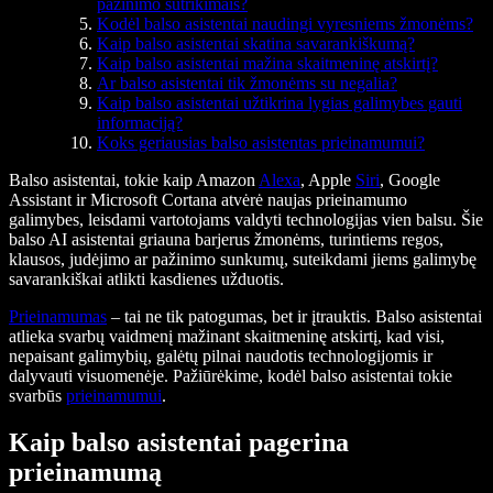
pažinimo sutrikimais?
Kodėl balso asistentai naudingi vyresniems žmonėms?
Kaip balso asistentai skatina savarankiškumą?
Kaip balso asistentai mažina skaitmeninę atskirtį?
Ar balso asistentai tik žmonėms su negalia?
Kaip balso asistentai užtikrina lygias galimybes gauti
informaciją?
Koks geriausias balso asistentas prieinamumui?
Balso asistentai, tokie kaip Amazon
Alexa
, Apple
Siri
, Google
Assistant ir Microsoft Cortana atvėrė naujas prieinamumo
galimybes, leisdami vartotojams valdyti technologijas vien balsu. Šie
balso AI asistentai griauna barjerus žmonėms, turintiems regos,
klausos, judėjimo ar pažinimo sunkumų, suteikdami jiems galimybę
savarankiškai atlikti kasdienes užduotis.
Prieinamumas
– tai ne tik patogumas, bet ir įtrauktis. Balso asistentai
atlieka svarbų vaidmenį mažinant skaitmeninę atskirtį, kad visi,
nepaisant galimybių, galėtų pilnai naudotis technologijomis ir
dalyvauti visuomenėje. Pažiūrėkime, kodėl balso asistentai tokie
svarbūs
prieinamumui
.
Kaip balso asistentai pagerina
prieinamumą