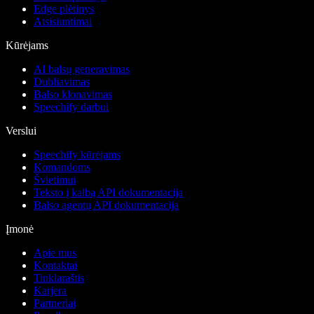
Edge plėtinys
Atsisiuntimai
Kūrėjams
AI balsų generavimas
Dubliavimas
Balso klonavimas
Speechify darbui
Verslui
Speechify kūrėjams
Komandoms
Švietimui
Teksto į kalbą API dokumentacija
Balso agentų API dokumentacija
Įmonė
Apie mus
Kontaktai
Tinklaraštis
Karjera
Partneriai