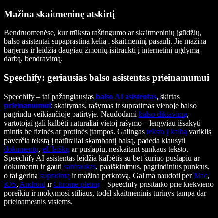
Mažina skaitmeninę atskirtį
Bendruomenėse, kur trūksta raštingumo ar skaitmeninių įgūdžių,
balso asistentai supaprastina kelią į skaitmeninį pasaulį. Jie mažina
barjerus ir leidžia daugiau žmonių įsitraukti į internetinį ugdymą,
darbą, bendravimą.
Speechify: geriausias balso asistentas prieinamumui
Speechify – tai pažangiausias
balso AI asistentas
, skirtas
prieinamumui
: skaitymas, rašymas ir supratimas vienoje balso
pagrindu veikiančioje patirtyje. Naudodami
balso diktavimą
,
vartotojai gali kalbėti natūraliai vietoj rašymo – lengviau išsakyti
mintis be fizinės ar protinės įtampos. Galingas
teksto į kalbą
variklis
paverčia tekstą į natūraliai skambantį balsą, padeda klausyti
dokumentų
,
el. laiškų
ar puslapių, neskaitant sunkaus teksto.
Speechify AI asistentas leidžia kalbėtis su bet kuriuo puslapiu ar
dokumentu ir gauti
santraukas
, paaiškinimus, pagrindinius punktus,
o tai gerina
supratimą
ir mažina perkrovą. Galima naudoti per
Mac
,
iOS
,
Android
ir
Chrome plėtinį
– Speechify prisitaiko prie kiekvieno
poreikių ir mokymosi stiliaus, todėl skaitmeninis turinys tampa dar
prieinamesnis visiems.