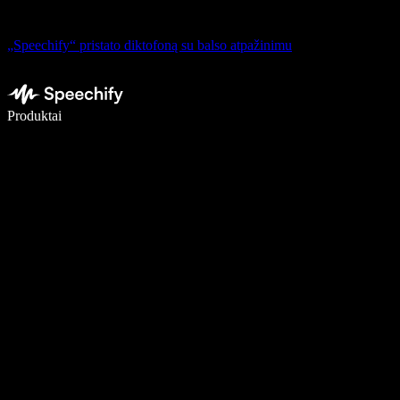
„Speechify“ pristato diktofoną su balso atpažinimu
Rašykite 5× greičiau naudodami diktavimą balsu
Produktai
Sužinokite daugiau