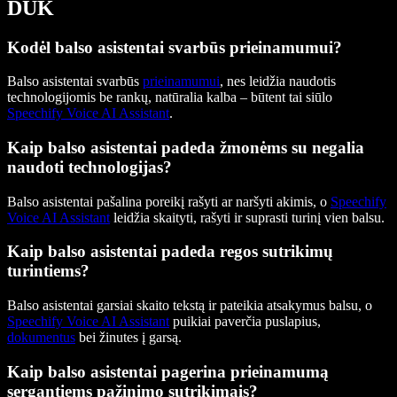
DUK
Kodėl balso asistentai svarbūs prieinamumui?
Balso asistentai svarbūs
prieinamumui
, nes leidžia naudotis
technologijomis be rankų, natūralia kalba – būtent tai siūlo
Speechify Voice AI Assistant
.
Kaip balso asistentai padeda žmonėms su negalia
naudoti technologijas?
Balso asistentai pašalina poreikį rašyti ar naršyti akimis, o
Speechify
Voice AI Assistant
leidžia skaityti, rašyti ir suprasti turinį vien balsu.
Kaip balso asistentai padeda regos sutrikimų
turintiems?
Balso asistentai garsiai skaito tekstą ir pateikia atsakymus balsu, o
Speechify Voice AI Assistant
puikiai paverčia puslapius,
dokumentus
bei žinutes į garsą.
Kaip balso asistentai pagerina prieinamumą
sergantiems pažinimo sutrikimais?