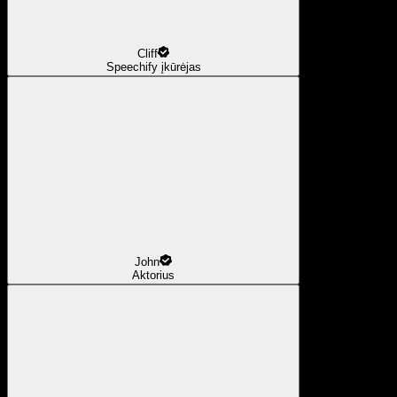
Cliff
Speechify įkūrėjas
John
Aktorius