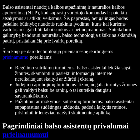
Balso asistentai naudoja kalbos atpažinimą ir natūralios kalbos
apdorojimą (NLP), kad suprastų vartotojo komandas ir pateiktų
atsakymus ar atliktų veiksmus. Šis paprastas, bet galingas būdas
pašalina būtinybę naudotis rankiniu įvedimu, kuris kai kuriems
vartotojams gali būti labai sunkus ar net neįmanomas. Suteikdami
galimybę bendrauti natūraliai, balso technologija užtikrina sklandžią
patirtį, prisitaikančią prie įvairių poreikių.
Štai kaip jie daro technologiją prieinamesnę skirtingiems
prieinamumo
poreikiams:
Regėjimo sutrikimų turintiems: balso asistentai leidžia siųsti
žinutes, skambinti ir pasiekti informaciją internete
nereikalaujant skaityti ar žiūrėti į ekraną.
Judėjimo apribojimų turintiems: fizinę negalią turintys žmonės
gali valdyti balsu be rankų, o tai suteikia daugiau
savarankiškumo.
Pažintinių ar mokymosi sutrikimų turintiems: balso asistentai
supaprastina sudėtingas užduotis, padeda laikytis rutinos,
prisiminti ir lengviau naršyti skaitmeninę aplinką.
Pagrindiniai balso asistentų privalumai
prieinamumui