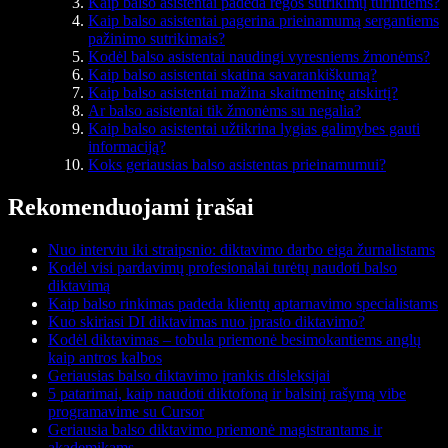
Kaip balso asistentai padeda regos sutrikimų turintiems?
Kaip balso asistentai pagerina prieinamumą sergantiems
pažinimo sutrikimais?
Kodėl balso asistentai naudingi vyresniems žmonėms?
Kaip balso asistentai skatina savarankiškumą?
Kaip balso asistentai mažina skaitmeninę atskirtį?
Ar balso asistentai tik žmonėms su negalia?
Kaip balso asistentai užtikrina lygias galimybes gauti
informaciją?
Koks geriausias balso asistentas prieinamumui?
Rekomenduojami įrašai
Nuo interviu iki straipsnio: diktavimo darbo eiga žurnalistams
Kodėl visi pardavimų profesionalai turėtų naudoti balso
diktavimą
Kaip balso rinkimas padeda klientų aptarnavimo specialistams
Kuo skiriasi DI diktavimas nuo įprasto diktavimo?
Kodėl diktavimas – tobula priemonė besimokantiems anglų
kaip antros kalbos
Geriausias balso diktavimo įrankis disleksijai
5 patarimai, kaip naudoti diktofoną ir balsinį rašymą vibe
programavime su Cursor
Geriausia balso diktavimo priemonė magistrantams ir
akademikams