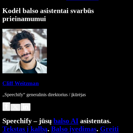
Kodėl balso asistentai svarbūs
prieinamumui
Cliff Weitzman
„Speechify“ generalinis direktorius / įkūrėjas
Speechify – jūsų
balso AI
asistentas.
Tekstas į kalbą
.
Balso įvedimas
.
Greiti