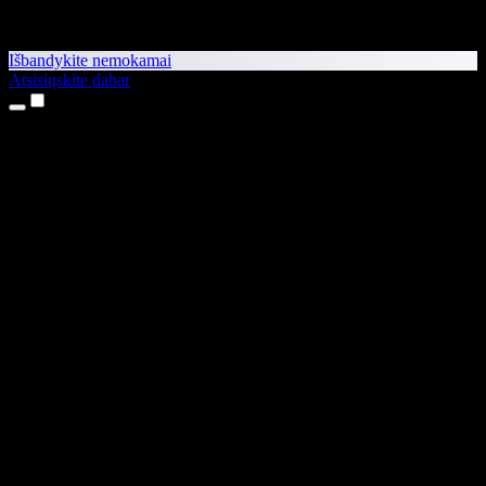
Išbandykite nemokamai
Atsisiųskite dabar
Produktai
Teksto skaitymas balsu
iPhone ir iPad programėlės
Android programėlė
Chrome plėtinys
Edge plėtinys
Interneto programėlė
Mac programėlė
Windows programėlė