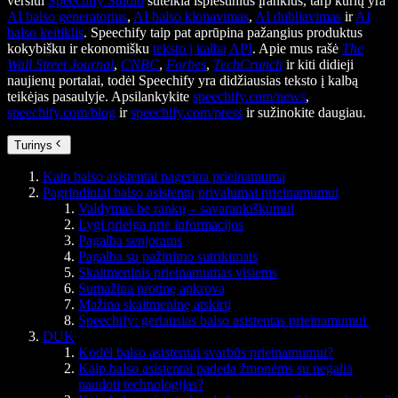
verslui
Speechify Studio
suteikia išplėstinius įrankius, tarp kurių yra
AI balso generatorius
,
AI balso klonavimas
,
AI dubliavimas
ir
AI
balso keitiklis
. Speechify taip pat aprūpina pažangius produktus
kokybišku ir ekonomišku
teksto į kalbą API
. Apie mus rašė
The
Wall Street Journal
,
CNBC
,
Forbes
,
TechCrunch
ir kiti didieji
naujienų portalai, todėl Speechify yra didžiausias teksto į kalbą
teikėjas pasaulyje. Apsilankykite
speechify.com/news
,
speechify.com/blog
ir
speechify.com/press
ir sužinokite daugiau.
Turinys
Kaip balso asistentai pagerina prieinamumą
Pagrindiniai balso asistentų privalumai prieinamumui
Valdymas be rankų – savarankiškumui
Lygi prieiga prie informacijos
Pagalba senjorams
Pagalba su pažinimo sutrikimais
Skaitmeninis prieinamumas visiems
Sumažina protinę apkrovą
Mažina skaitmeninę atskirtį
Speechify: geriausias balso asistentas prieinamumui
DUK
Kodėl balso asistentai svarbūs prieinamumui?
Kaip balso asistentai padeda žmonėms su negalia
naudoti technologijas?