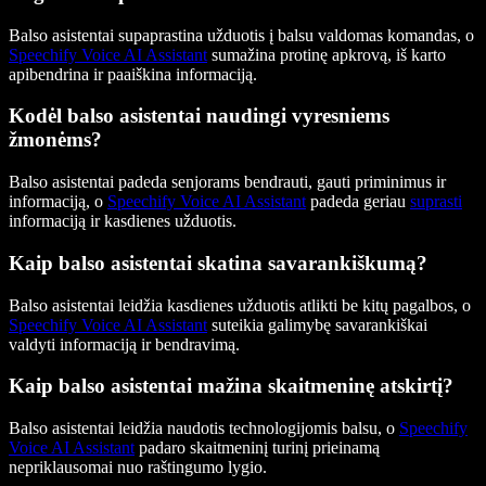
Balso asistentai supaprastina užduotis į balsu valdomas komandas, o
Speechify Voice AI Assistant
sumažina protinę apkrovą, iš karto
apibendrina ir paaiškina informaciją.
Kodėl balso asistentai naudingi vyresniems
žmonėms?
Balso asistentai padeda senjorams bendrauti, gauti priminimus ir
informaciją, o
Speechify Voice AI Assistant
padeda geriau
suprasti
informaciją ir kasdienes užduotis.
Kaip balso asistentai skatina savarankiškumą?
Balso asistentai leidžia kasdienes užduotis atlikti be kitų pagalbos, o
Speechify Voice AI Assistant
suteikia galimybę savarankiškai
valdyti informaciją ir bendravimą.
Kaip balso asistentai mažina skaitmeninę atskirtį?
Balso asistentai leidžia naudotis technologijomis balsu, o
Speechify
Voice AI Assistant
padaro skaitmeninį turinį prieinamą
nepriklausomai nuo raštingumo lygio.