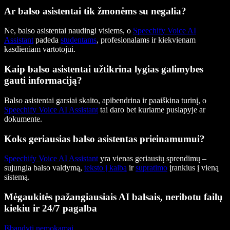
Ar balso asistentai tik žmonėms su negalia?
Ne, balso asistentai naudingi visiems, o
Speechify Voice AI
Assistant
padeda
studentams
, profesionalams ir kiekvienam
kasdieniam vartotojui.
Kaip balso asistentai užtikrina lygias galimybes
gauti informaciją?
Balso asistentai garsiai skaito, apibendrina ir paaiškina turinį, o
Speechify Voice AI Assistant
tai daro bet kuriame puslapyje ar
dokumente.
Koks geriausias balso asistentas prieinamumui?
Speechify Voice AI Assistant
yra vienas geriausių sprendimų –
sujungia balso valdymą,
teksto į kalbą
ir
supratimo
įrankius į vieną
sistemą.
Mėgaukitės pažangiausiais AI balsais, neribotu failų
kiekiu ir 24/7 pagalba
Išbandyti nemokamai