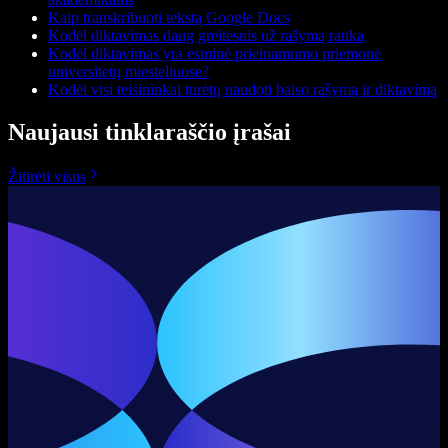
Kaip transkribuoti tekstą Google Docs
Kodėl diktavimas daug greitesnis už rašymą ranka
Kodėl diktavimas yra esminė prieinamumo priemonė
universitetų miesteliuose?
Kodėl visi teisininkai turėtų naudoti balso rašymą ir diktavimą
Naujausi tinklaraščio įrašai
Žiūrėti visus