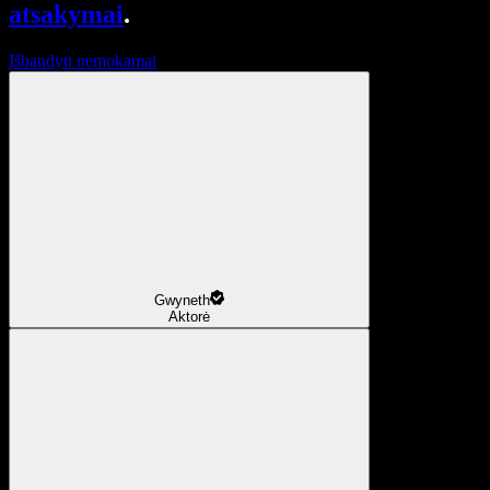
atsakymai
.
Išbandyti nemokamai
Gwyneth
Aktorė