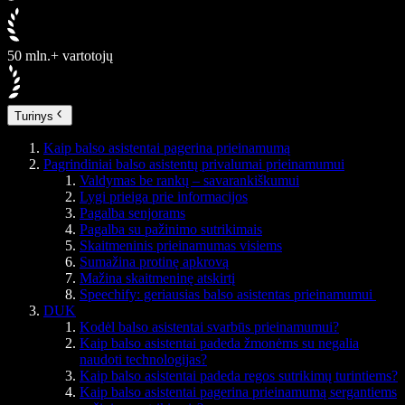
50 mln.+ vartotojų
Turinys
Kaip balso asistentai pagerina prieinamumą
Pagrindiniai balso asistentų privalumai prieinamumui
Valdymas be rankų – savarankiškumui
Lygi prieiga prie informacijos
Pagalba senjorams
Pagalba su pažinimo sutrikimais
Skaitmeninis prieinamumas visiems
Sumažina protinę apkrovą
Mažina skaitmeninę atskirtį
Speechify: geriausias balso asistentas prieinamumui
DUK
Kodėl balso asistentai svarbūs prieinamumui?
Kaip balso asistentai padeda žmonėms su negalia
naudoti technologijas?
Kaip balso asistentai padeda regos sutrikimų turintiems?
Kaip balso asistentai pagerina prieinamumą sergantiems