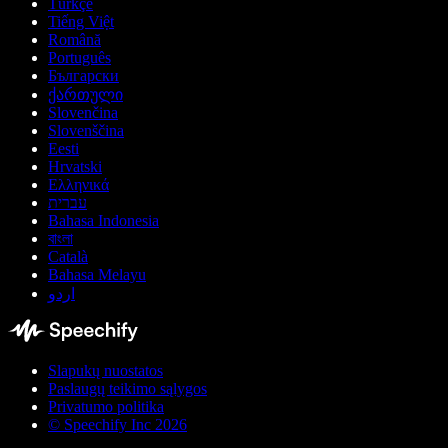
Türkçe
Tiếng Việt
Română
Português
Български
ქართული
Slovenčina
Slovenščina
Eesti
Hrvatski
Ελληνικά
עברית
Bahasa Indonesia
বাংলা
Català
Bahasa Melayu
اردو
Slapukų nuostatos
Paslaugų teikimo sąlygos
Privatumo politika
© Speechify Inc 2026