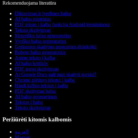
Rekomenduojama literatūra
Diktavimas ir įvedimas balsu
AI balso asistentas
PDF teksto į kalbą funkcija Android įrenginiuose
Teksto skaitytuvas
Moteriško balso generatorius
Vyriško balso generatorius
Geriausios skaitymo programos disleksijai
Roboto balso generatorius
Anime teksto į kalbą
AI balso keitiklis
PDF garso skaitytuvas
Ar Google Docs gali man skaityti garsiai?
Chrome plėtinys tekstui į kalbą
Hindi kalbos tekstas į kalbą
PDF skaitymas balsu
AI balsų generavimas
Tekstas į balsą
Teksto skaitytuvas
Peržiūrėti kitomis kalbomis
العربية
Magyar