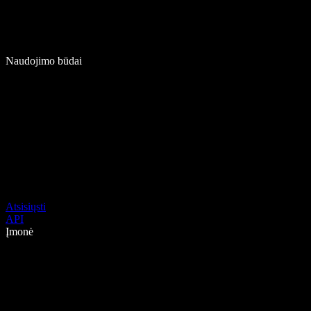
Naudojimo būdai
Atsisiųsti
API
Įmonė