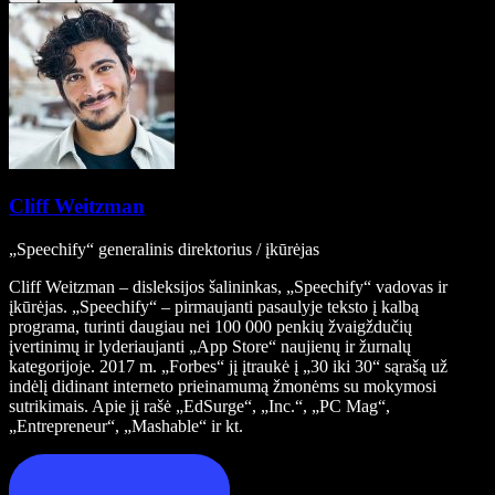
Cliff Weitzman
„Speechify“ generalinis direktorius / įkūrėjas
Cliff Weitzman – disleksijos šalininkas, „Speechify“ vadovas ir
įkūrėjas. „Speechify“ – pirmaujanti pasaulyje teksto į kalbą
programa, turinti daugiau nei 100 000 penkių žvaigždučių
įvertinimų ir lyderiaujanti „App Store“ naujienų ir žurnalų
kategorijoje. 2017 m. „Forbes“ jį įtraukė į „30 iki 30“ sąrašą už
indėlį didinant interneto prieinamumą žmonėms su mokymosi
sutrikimais. Apie jį rašė „EdSurge“, „Inc.“, „PC Mag“,
„Entrepreneur“, „Mashable“ ir kt.