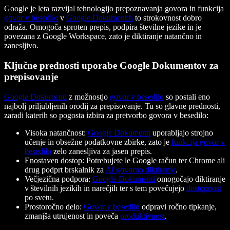
Google je leta razvijal tehnologijo prepoznavanja govora in funkcija
govor v besedilo
v
Google Dokumentih
to strokovnost dobro
odraža. Omogoča sproten prepis, podpira številne jezike in je
povezana z Google Workspace, zato je diktiranje natančno in
zanesljivo.
Ključne prednosti uporabe Google Dokumentov za
prepisovanje
Google Dokumenti
z možnostjo
govor v besedilo
so postali eno
najbolj priljubljenih orodij za prepisovanje. Tu so glavne prednosti,
zaradi katerih so pogosta izbira za pretvorbo govora v besedilo:
Visoka natančnost:
Google Dokumenti
uporabljajo strojno
učenje in obsežne podatkovne zbirke, zato je
funkcija govor v
besedilo
zelo zanesljiva za jasen prepis.
Enostaven dostop: Potrebujete le Google račun ter Chrome ali
drug podprt brskalnik za
AI govorno diktiranje
.
Večjezična podpora:
Google Dokumenti
omogočajo diktiranje
v številnih jezikih in narečjih ter s tem povečujejo
dostopnost
po svetu.
Prostoročno delo:
Govor v besedilo
odpravi ročno tipkanje,
zmanjša utrujenost in poveča
produktivnost
.