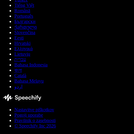
Tiếng Việt
Română
Português
Български
ქართული
Slovenčina
Eesti
Hrvatski
Ελληνικά
Lietuvių
עברית
Bahasa Indonesia
বাংলা
Català
Bahasa Melayu
اردو
Nastavitve piškotkov
Pogoji uporabe
Pravilnik o zasebnosti
© Speechify Inc 2026