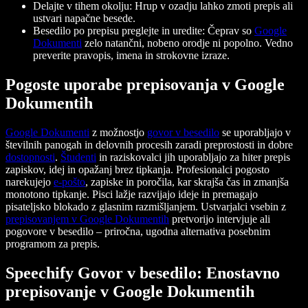
Delajte v tihem okolju: Hrup v ozadju lahko zmoti prepis ali
ustvari napačne besede.
Besedilo po prepisu preglejte in uredite: Čeprav so
Google
Dokumenti
zelo natančni, nobeno orodje ni popolno. Vedno
preverite pravopis, imena in strokovne izraze.
Pogoste uporabe prepisovanja v Google
Dokumentih
Google Dokumenti
z možnostjo
govor v besedilo
se uporabljajo v
številnih panogah in delovnih procesih zaradi preprostosti in dobre
dostopnosti
.
Študenti
in raziskovalci jih uporabljajo za hiter prepis
zapiskov, idej in opažanj brez tipkanja. Profesionalci pogosto
narekujejo
e-pošto
, zapiske in poročila, kar skrajša čas in zmanjša
monotono tipkanje. Pisci lažje razvijajo ideje in premagajo
pisateljsko blokado z glasnim razmišljanjem. Ustvarjalci vsebin z
prepisovanjem v Google Dokumentih
pretvorijo intervjuje ali
pogovore v besedilo – priročna, ugodna alternativa posebnim
programom za prepis.
Speechify Govor v besedilo: Enostavno
prepisovanje v Google Dokumentih