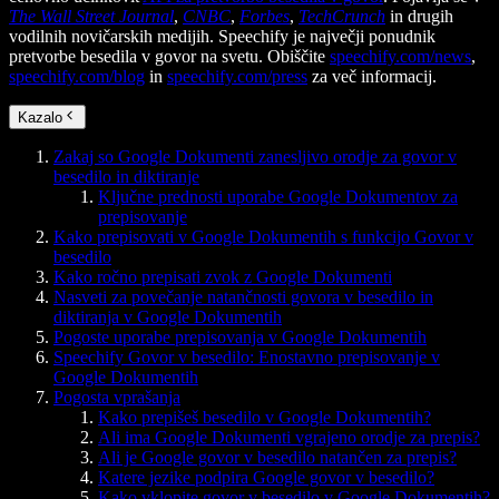
The Wall Street Journal
,
CNBC
,
Forbes
,
TechCrunch
in drugih
vodilnih novičarskih medijih. Speechify je največji ponudnik
pretvorbe besedila v govor na svetu. Obiščite
speechify.com/news
,
speechify.com/blog
in
speechify.com/press
za več informacij.
Kazalo
Zakaj so Google Dokumenti zanesljivo orodje za govor v
besedilo in diktiranje
Ključne prednosti uporabe Google Dokumentov za
prepisovanje
Kako prepisovati v Google Dokumentih s funkcijo Govor v
besedilo
Kako ročno prepisati zvok z Google Dokumenti
Nasveti za povečanje natančnosti govora v besedilo in
diktiranja v Google Dokumentih
Pogoste uporabe prepisovanja v Google Dokumentih
Speechify Govor v besedilo: Enostavno prepisovanje v
Google Dokumentih
Pogosta vprašanja
Kako prepišeš besedilo v Google Dokumentih?
Ali ima Google Dokumenti vgrajeno orodje za prepis?
Ali je Google govor v besedilo natančen za prepis?
Katere jezike podpira Google govor v besedilo?
Kako vklopite govor v besedilo v Google Dokumentih?