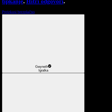
tipkanje
.
Hitri odgovori
.
Preizkusi brezplačno
Gwyneth
Igralka