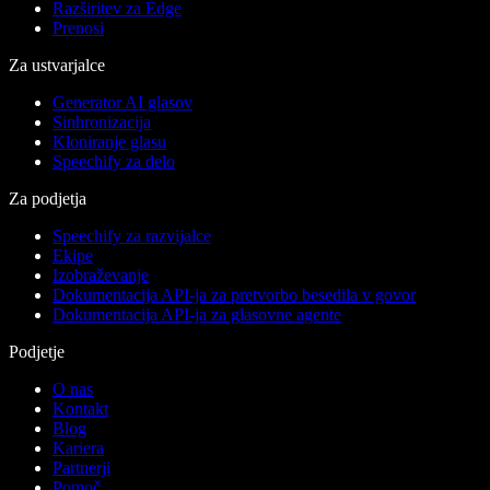
Razširitev za Edge
Prenosi
Za ustvarjalce
Generator AI glasov
Sinhronizacija
Kloniranje glasu
Speechify za delo
Za podjetja
Speechify za razvijalce
Ekipe
Izobraževanje
Dokumentacija API-ja za pretvorbo besedila v govor
Dokumentacija API-ja za glasovne agente
Podjetje
O nas
Kontakt
Blog
Kariera
Partnerji
Pomoč