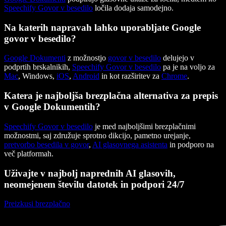
Speechify Govor v besedilo
ločila dodaja samodejno.
Na katerih napravah lahko uporabljate Google
govor v besedilo?
Google Dokumenti
z možnostjo
govor v besedilo
delujejo v
podprtih brskalnikih,
Speechify Govor v besedilo
pa je na voljo za
Mac
, Windows,
iOS
,
Android
in kot razširitev za
Chrome
.
Katera je najboljša brezplačna alternativa za prepis
v Google Dokumentih?
Speechify Govor v besedilo
je med najboljšimi brezplačnimi
možnostmi, saj združuje sprotno dikcijo, pametno urejanje,
pretvorbo besedila v govor
,
AI glasovnega asistenta
in podporo na
več platformah.
Uživajte v najbolj naprednih AI glasovih,
neomejenem številu datotek in podpori 24/7
Preizkusi brezplačno