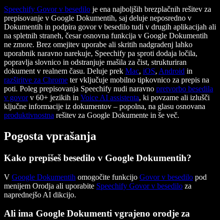
Speechify Govor v besedilo
je ena najboljših brezplačnih rešitev za
prepisovanje v Google Dokumentih, saj deluje neposredno v
Dokumentih in podpira govor v besedilo tudi v drugih aplikacijah ali
na spletnih straneh, česar osnovna funkcija v Google Dokumentih
ne zmore. Brez omejitev uporabe ali skritih nadgradenj lahko
uporabnik naravno narekuje, Speechify pa sproti dodaja ločila,
popravlja slovnico in odstranjuje mašila za čist, strukturiran
dokument v realnem času. Deluje prek
Mac
,
iOS
,
Android
in
razširitve za Chrome
ter vključuje mobilno tipkovnico za prepis na
poti. Poleg prepisovanja Speechify nudi naravno
pretvorbo besedila
v govor
v 60+ jezikih in
Voice AI assistenta
, ki povzame ali izlušči
ključne informacije iz dokumentov – popolna, na glasu osnovana
produktivnostna
rešitev za Google Dokumente in še več.
Pogosta vprašanja
Kako prepišeš besedilo v Google Dokumentih?
V
Google Dokumentih
omogočite funkcijo
Govor v besedilo
pod
menijem Orodja ali uporabite
Speechify Govor v besedilo
za
naprednejšo AI dikcijo.
Ali ima Google Dokumenti vgrajeno orodje za