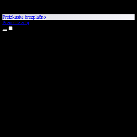
Preizkusite brezplačno
Prenesite zdaj
Izdelki
Pretvorba besedila v govor
Aplikaciji za iPhone in iPad
Aplikacija za Android
Razširitev za Chrome
Razširitev za Edge
Spletna aplikacija
Aplikacija za Mac
Aplikacija za Windows