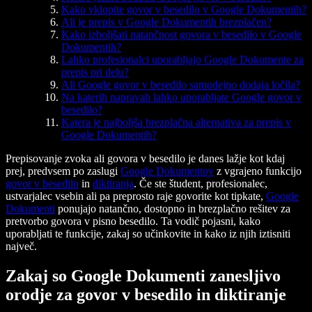
Kako vklopite govor v besedilo v Google Dokumentih?
Ali je prepis v Google Dokumentih brezplačen?
Kako izboljšati natančnost govora v besedilo v Google
Dokumentih?
Lahko profesionalci uporabljajo Google Dokumente za
prepis pri delu?
Ali Google govor v besedilo samodejno dodaja ločila?
Na katerih napravah lahko uporabljate Google govor v
besedilo?
Katera je najboljša brezplačna alternativa za prepis v
Google Dokumentih?
Prepisovanje zvoka ali govora v besedilo je danes lažje kot kdaj
prej, predvsem po zaslugi
Google Dokumentov
z vgrajeno funkcijo
govor v besedilo
in
diktiranja
. Če ste študent, profesionalec,
ustvarjalec vsebin ali pa preprosto raje govorite kot tipkate,
Google
Dokumenti
ponujajo natančno, dostopno in brezplačno rešitev za
pretvorbo govora v pisno besedilo. Ta vodič pojasni, kako
uporabljati te funkcije, zakaj so učinkovite in kako iz njih iztisniti
največ.
Zakaj so Google Dokumenti zanesljivo
orodje za govor v besedilo in diktiranje