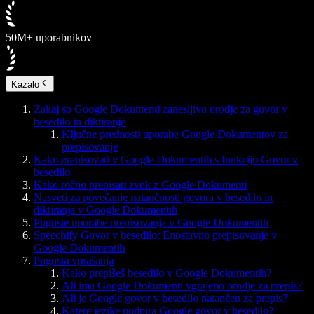
50M+ uporabnikov
Kazalo
Zakaj so Google Dokumenti zanesljivo orodje za govor v
besedilo in diktiranje
Ključne prednosti uporabe Google Dokumentov za
prepisovanje
Kako prepisovati v Google Dokumentih s funkcijo Govor v
besedilo
Kako ročno prepisati zvok z Google Dokumenti
Nasveti za povečanje natančnosti govora v besedilo in
diktiranja v Google Dokumentih
Pogoste uporabe prepisovanja v Google Dokumentih
Speechify Govor v besedilo: Enostavno prepisovanje v
Google Dokumentih
Pogosta vprašanja
Kako prepišeš besedilo v Google Dokumentih?
Ali ima Google Dokumenti vgrajeno orodje za prepis?
Ali je Google govor v besedilo natančen za prepis?
Katere jezike podpira Google govor v besedilo?