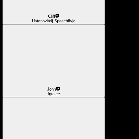
Cliff
Ustanovitelj Speechifyja
John
Igralec