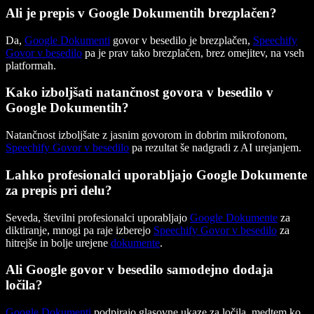
Ali je prepis v Google Dokumentih brezplačen?
Da,
Google Dokumenti
govor v besedilo je brezplačen,
Speechify
Govor v besedilo
pa je prav tako brezplačen, brez omejitev, na vseh
platformah.
Kako izboljšati natančnost govora v besedilo v
Google Dokumentih?
Natančnost izboljšate z jasnim govorom in dobrim mikrofonom,
Speechify Govor v besedilo
pa rezultat še nadgradi z AI urejanjem.
Lahko profesionalci uporabljajo Google Dokumente
za prepis pri delu?
Seveda, številni profesionalci uporabljajo
Google Dokumente
za
diktiranje, mnogi pa raje izberejo
Speechify Govor v besedilo
za
hitrejše in bolje urejene
dokumente
.
Ali Google govor v besedilo samodejno dodaja
ločila?
Google Dokumenti
podpirajo glasovne ukaze za ločila, medtem ko