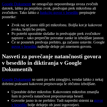
Google Dokumenti
ne omogočajo neposrednega uvoza zvočnih
datotek, lahko pa prepišejo zvok, predvajan prek mikrofona ali
zvočnikov. Tako lahko z
funkcijo govor v besedilo
prepisujete
posnetke:
Zvok naj se jasno sliši pri mikrofonu. Boljša kot je kakovost
zvoka, boljši bo prepis.
Po potrebi uporabite slušalke in predvajajte prek zvočnikov
naprave – tako preprečite povratne zanke in izboljšate jasnost.
Če se posnetek predvaja prehitro, ga začasno ustavite. Google
govor v besedilo
najbolje deluje pri zmernem govoru.
Nasveti za povečanje natančnosti govora
v besedilo in diktiranja v Google
Dokumentih
Google Dokumenti
so sami po sebi zmogljivi, vendar lahko z nekaj
dobrimi praksami kakovost prepisovanja še občutno izboljšate.
Uporabite dober mikrofon: Kakovosten mikrofon zmanjša
šum in poveča natančnost prepoznavanja besed.
Govorite jasno in ne prehitro: Tudi napredni sistemi za
govor
v besedilo
bolje delujejo ob jasni izgovorjavi.