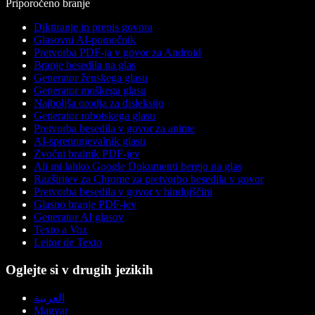
Priporočeno branje
Diktiranje in prepis govora
Glasovni AI-pomočnik
Pretvorba PDF-ja v govor za Android
Branje besedila na glas
Generator ženskega glasu
Generator moškega glasu
Najboljša orodja za disleksijo
Generator robotskega glasu
Pretvorba besedila v govor za anime
AI-spreminjevalnik glasu
Zvočni bralnik PDF-jev
Ali mi lahko Google Dokumenti berejo na glas
Razširitev za Chrome za pretvorbo besedila v govor
Pretvorba besedila v govor v hindujščini
Glasno branje PDF-jev
Generator AI glasov
Texto a Voz
Leitor de Texto
Oglejte si v drugih jezikih
العربية
Magyar