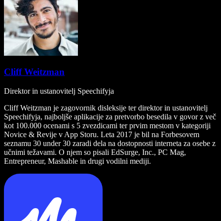
Cliff Weitzman
Direktor in ustanovitelj Speechifyja
Cliff Weitzman je zagovornik disleksije ter direktor in ustanovitelj
Speechifyja, najboljše aplikacije za pretvorbo besedila v govor z več
kot 100.000 ocenami s 5 zvezdicami ter prvim mestom v kategoriji
Novice & Revije v App Storu. Leta 2017 je bil na Forbesovem
seznamu 30 under 30 zaradi dela na dostopnosti interneta za osebe z
učnimi težavami. O njem so pisali EdSurge, Inc., PC Mag,
Entrepreneur, Mashable in drugi vodilni mediji.