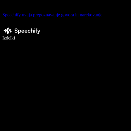
Speechify uvaja prepoznavanje govora in narekovanje
Pišite 5× hitreje z narekovanjem
Izdelki
Več o tem