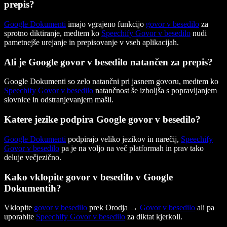
prepis?
Google Dokumenti
imajo vgrajeno funkcijo
govor v besedilo
za
sprotno diktiranje, medtem ko
Speechify Govor v besedilo
nudi
pametnejše urejanje in prepisovanje v vseh aplikacijah.
Ali je Google govor v besedilo natančen za prepis?
Google Dokumenti so zelo natančni pri jasnem govoru, medtem ko
Speechify Govor v besedilo
natančnost še izboljša s popravljanjem
slovnice in odstranjevanjem mašil.
Katere jezike podpira Google govor v besedilo?
Google Dokumenti
podpirajo veliko jezikov in narečij,
Speechify
Govor v besedilo
pa je na voljo na več platformah in prav tako
deluje večjezično.
Kako vklopite govor v besedilo v Google
Dokumentih?
Vklopite
govor v besedilo
prek Orodja →
Govor v besedilo
ali pa
uporabite
Speechify Govor v besedilo
za diktat kjerkoli.