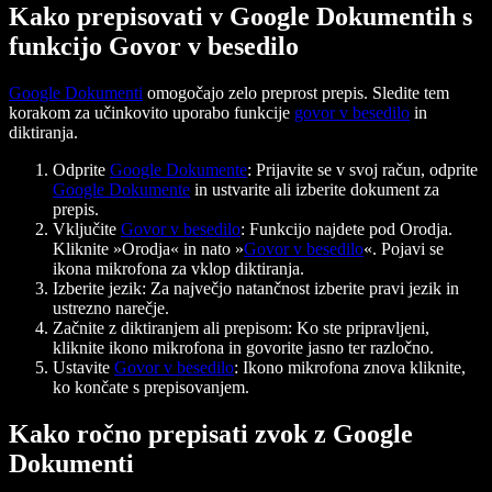
Kako prepisovati v Google Dokumentih s
funkcijo Govor v besedilo
Google Dokumenti
omogočajo zelo preprost prepis. Sledite tem
korakom za učinkovito uporabo funkcije
govor v besedilo
in
diktiranja.
Odprite
Google Dokumente
: Prijavite se v svoj račun, odprite
Google Dokumente
in ustvarite ali izberite dokument za
prepis.
Vključite
Govor v besedilo
: Funkcijo najdete pod Orodja.
Kliknite »Orodja« in nato »
Govor v besedilo
«. Pojavi se
ikona mikrofona za vklop diktiranja.
Izberite jezik: Za največjo natančnost izberite pravi jezik in
ustrezno narečje.
Začnite z diktiranjem ali prepisom: Ko ste pripravljeni,
kliknite ikono mikrofona in govorite jasno ter razločno.
Ustavite
Govor v besedilo
: Ikono mikrofona znova kliknite,
ko končate s prepisovanjem.
Kako ročno prepisati zvok z Google
Dokumenti