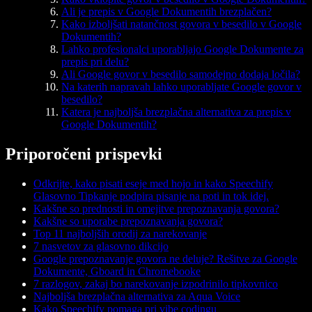
Ali je prepis v Google Dokumentih brezplačen?
Kako izboljšati natančnost govora v besedilo v Google
Dokumentih?
Lahko profesionalci uporabljajo Google Dokumente za
prepis pri delu?
Ali Google govor v besedilo samodejno dodaja ločila?
Na katerih napravah lahko uporabljate Google govor v
besedilo?
Katera je najboljša brezplačna alternativa za prepis v
Google Dokumentih?
Priporočeni prispevki
Odkrijte, kako pisati eseje med hojo in kako Speechify
Glasovno Tipkanje podpira pisanje na poti in tok idej.
Kakšne so prednosti in omejitve prepoznavanja govora?
Kakšne so uporabe prepoznavanja govora?
Top 11 najboljših orodij za narekovanje
7 nasvetov za glasovno dikcijo
Google prepoznavanje govora ne deluje? Rešitve za Google
Dokumente, Gboard in Chromebooke
7 razlogov, zakaj bo narekovanje izpodrinilo tipkovnico
Najboljša brezplačna alternativa za Aqua Voice
Kako Speechify pomaga pri vibe codingu