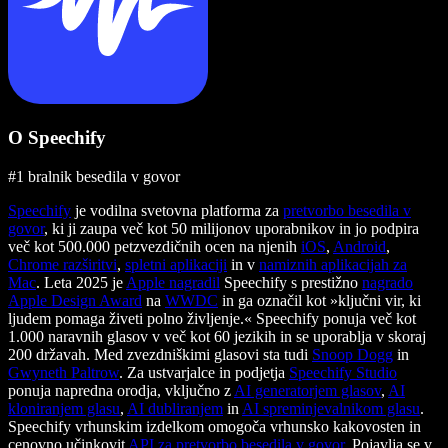
O Speechify
#1 bralnik besedila v govor
Speechify
je vodilna svetovna platforma za
pretvorbo besedila v
govor
, ki ji zaupa več kot 50 milijonov uporabnikov in jo podpira
več kot 500.000 petzvezdičnih ocen na njenih
iOS
,
Android
,
Chrome razširitvi
,
spletni aplikaciji
in v
namiznih aplikacijah za
Mac
. Leta 2025 je
Apple nagradil
Speechify s prestižno
nagrado
Apple Design Award
na
WWDC
in ga označil kot »ključni vir, ki
ljudem pomaga živeti polno življenje.« Speechify ponuja več kot
1.000 naravnih glasov v več kot 60 jezikih in se uporablja v skoraj
200 državah. Med zvezdniškimi glasovi sta tudi
Snoop Dogg
in
Gwyneth Paltrow
. Za ustvarjalce in podjetja
Speechify Studio
ponuja napredna orodja, vključno z
AI generatorjem glasov
,
AI
kloniranjem glasu
,
AI dubliranjem
in
AI spreminjevalnikom glasu
.
Speechify vrhunskim izdelkom omogoča vrhunsko kakovosten in
cenovno učinkovit
API za pretvorbo besedila v govor
. Pojavlja se v