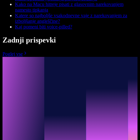
Kako na Macu hitreje pisati z glasovnim narekovanjem
namesto tipkanja
Katere so najboljše vsakodnevne vaje z narekovanjem za
izboljšanje angleščine?
Kaj pomeni biti voice-pilled?
Zadnji prispevki
Poglej vse