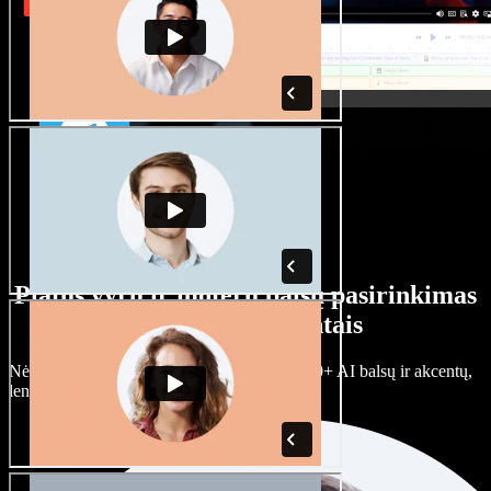
Platus vyrų ir moterų balsų pasirinkimas
su įvairiais akcentais
Nėra dviejų vienodų projektų. Rinkitės iš 100+ AI balsų ir akcentų,
lengvai juos prisitaikykite.