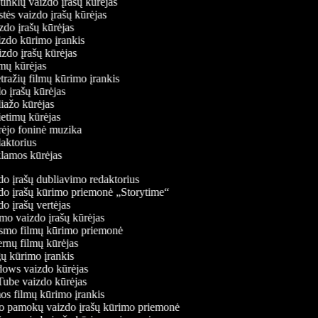
ų tinklų vaizdo įrašų kūrėjas
stės vaizdo įrašų kūrėjas
izdo įrašų kūrėjas
aizdo kūrimo įrankis
izdo įrašų kūrėjas
filmų kūrėjas
tražių filmų kūrimo įrankis
do įrašų kūrėjas
liažo kūrėjas
ietimų kūrėjas
ūrėjo foninė muzika
daktorius
eklamos kūrėjas
o įrašų dubliavimo redaktorius
o įrašų kūrimo priemonė „Storytime“
o įrašų vertėjas
o vaizdo įrašų kūrėjas
mo filmų kūrimo priemonė
rnų filmų kūrėjas
 kūrimo įrankis
ws vaizdo kūrėjas
be vaizdo kūrėjas
s filmų kūrimo įrankis
 pamokų vaizdo įrašų kūrimo priemonė