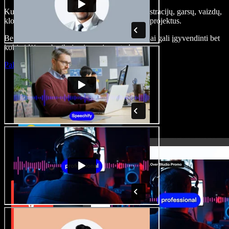
Kurkite įgarsinimus, pridėkite nemokamų iliustracijų, garsų, vaizdų,
klonuokite balsą – kurkite pilnus, įspūdingus projektus.
Be jokių mokymų ir viskas naršyklėje – kūrėjai gali įgyvendinti bet
kokią idėją, neberibojami senųjų metodų.
Paleisti studiją