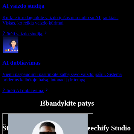
AI vaizdo studija
Kurkite ir redaguokite vaizdo įrašus nuo nulio su AI įrankiais.
Viskas, ko reikia vaizdo kūrimui.
Žiūrėti vaizdo studiją
AI dubliavimas
Vienu paspaudimu pasirinkite kalbą savo vaizdo įrašui. Sistema
priderins kalbėtojo balsą, intonaciją ir tempą.
Žiūrėti AI dubliavimą
Išbandykite patys
Štai ką galite nuveikti su Speechify Studio