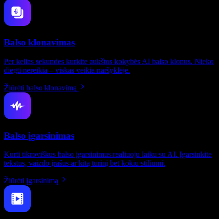
Balso klonavimas
Per kelias sekundes kurkite aukštos kokybės AI balso klonus. Nieko
diegti nereikia – viskas veikia naršyklėje.
Žiūrėti balso klonavimą
Balso įgarsinimas
Kurti tikroviškus balso įgarsinimus realiuoju laiku su AI. Įgarsinkite
tekstus, vaizdo įrašus ar kitą turinį bet kokiu stiliumi.
Žiūrėti įgarsinimą