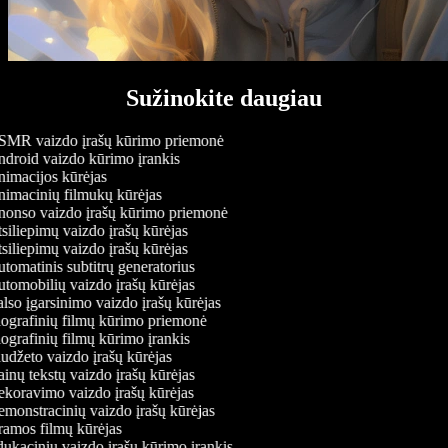
Sužinokite daugiau
MR vaizdo įrašų kūrimo priemonė
droid vaizdo kūrimo įrankis
imacijos kūrėjas
imacinių filmukų kūrėjas
onso vaizdo įrašų kūrimo priemonė
siliepimų vaizdo įrašų kūrėjas
siliepimų vaizdo įrašų kūrėjas
tomatinis subtitrų generatorius
tomobilių vaizdo įrašų kūrėjas
lso įgarsinimo vaizdo įrašų kūrėjas
ografinių filmų kūrimo priemonė
ografinių filmų kūrimo įrankis
udžeto vaizdo įrašų kūrėjas
inų tekstų vaizdo įrašų kūrėjas
koravimo vaizdo įrašų kūrėjas
monstracinių vaizdo įrašų kūrėjas
amos filmų kūrėjas
ukacinių vaizdo įrašų kūrimo įrankis