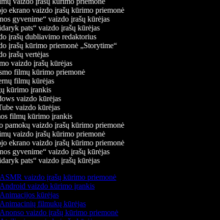
mų vaizdo įrašų kūrimo priemonė
jo ekrano vaizdo įrašų kūrimo priemonė
os gyvenime“ vaizdo įrašų kūrėjas
daryk pats“ vaizdo įrašų kūrėjas
o įrašų dubliavimo redaktorius
o įrašų kūrimo priemonė „Storytime“
o įrašų vertėjas
o vaizdo įrašų kūrėjas
mo filmų kūrimo priemonė
rnų filmų kūrėjas
 kūrimo įrankis
ws vaizdo kūrėjas
be vaizdo kūrėjas
s filmų kūrimo įrankis
 pamokų vaizdo įrašų kūrimo priemonė
mų vaizdo įrašų kūrimo priemonė
jo ekrano vaizdo įrašų kūrimo priemonė
os gyvenime“ vaizdo įrašų kūrėjas
daryk pats“ vaizdo įrašų kūrėjas
ASMR vaizdo įrašų kūrimo priemonė
Android vaizdo kūrimo įrankis
Animacijos kūrėjas
Animacinių filmukų kūrėjas
Anonso vaizdo įrašų kūrimo priemonė