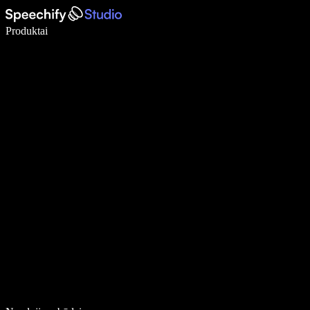
Rašykite 5× greičiau naudodami diktavimą balsu
Produktai
Sužinokite daugiau