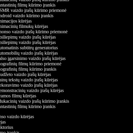
ntastinių filmų kūrimo įrankis
MR vaizdo įrašų kūrimo priemonė
droid vaizdo kūrimo įrankis
imacijos kūrėjas
imacinių filmukų kūrėjas
onso vaizdo įrašų kūrimo priemonė
siliepimų vaizdo įrašų kūrėjas
siliepimų vaizdo įrašų kūrėjas
tomatinis subtitrų generatorius
tomobilių vaizdo įrašų kūrėjas
lso įgarsinimo vaizdo įrašų kūrėjas
ografinių filmų kūrimo priemonė
ografinių filmų kūrimo įrankis
udžeto vaizdo įrašų kūrėjas
inų tekstų vaizdo įrašų kūrėjas
koravimo vaizdo įrašų kūrėjas
monstracinių vaizdo įrašų kūrėjas
amos filmų kūrėjas
ukacinių vaizdo įrašų kūrimo įrankis
ntastinių filmų kūrimo įrankis
onso vaizdo kūrėjas
ėjas
aktorius
imo įrankis