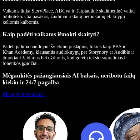
Vaikams tinka StoryPlace, ABCya ir Tarptautinė skaitmeninė vaikų
biblioteka. Čia pasakos, žaidimai ir daug nemokamų el. knygų
keliomis kalbomis.
Kaip padėti vaikams išmokti skaityti?
Padėti galima naudojant švietimo puslapius, tokius kaip PBS ir
Khan Academy, klausantis audioknygų per Storynory ar Audible ir
įtraukiant žaidimus bei užduotis, kad gerėtų teksto supratimas ir
fonetikos įgūdžiai.
Mėgaukitės pažangiausiais AI balsais, neribotu failų
kiekiu ir 24/7 pagalba
Išbandyti nemokamai