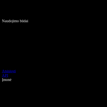
Naudojimo būdai
Atsisiųsti
API
Įmonė