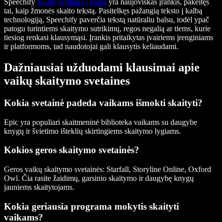
Speechify
teksto vertimas į kalbą
yra naujoviškas įrankis, pakeitęs
tai, kaip žmonės skaito tekstą. Pasitelkęs pažangią teksto į kalbą
technologiją, Speechify paverčia tekstą natūraliu balsu, todėl ypač
patogu turintiems skaitymo sutrikimų, regos negalią ar tiems, kurie
tiesiog renkasi klausymąsi. Įrankis pritaikytas įvairiems įrenginiams
ir platformoms, tad naudotojai gali klausytis keliaudami.
Dažniausiai užduodami klausimai apie
vaikų skaitymo svetaines
Kokia svetainė padeda vaikams išmokti skaityti?
Epic yra populiari skaitmeninė biblioteka vaikams su daugybe
knygų ir švietimo išteklių skirtingiems skaitymo lygiams.
Kokios geros skaitymo svetainės?
Geros vaikų skaitymo svetainės: Starfall, Storyline Online, Oxford
Owl. Čia rasite žaidimų, garsinio skaitymo ir daugybę knygų
jauniems skaitytojams.
Kokia geriausia programa mokytis skaityti
vaikams?