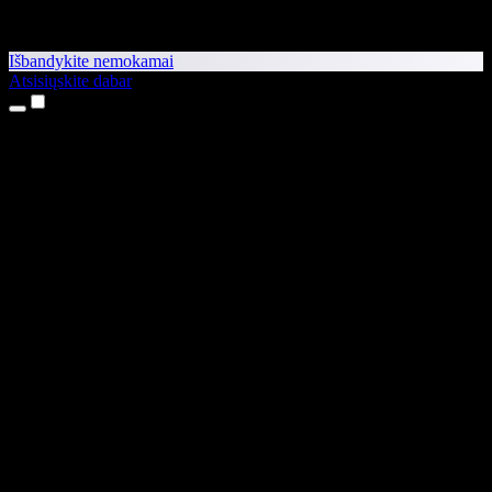
Išbandykite nemokamai
Atsisiųskite dabar
Produktai
Teksto skaitymas balsu
iPhone ir iPad programėlės
Android programėlė
Chrome plėtinys
Edge plėtinys
Interneto programėlė
Mac programėlė
Windows programėlė