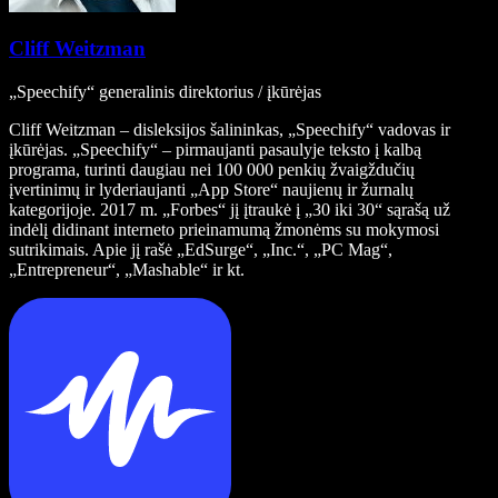
Cliff Weitzman
„Speechify“ generalinis direktorius / įkūrėjas
Cliff Weitzman – disleksijos šalininkas, „Speechify“ vadovas ir
įkūrėjas. „Speechify“ – pirmaujanti pasaulyje teksto į kalbą
programa, turinti daugiau nei 100 000 penkių žvaigždučių
įvertinimų ir lyderiaujanti „App Store“ naujienų ir žurnalų
kategorijoje. 2017 m. „Forbes“ jį įtraukė į „30 iki 30“ sąrašą už
indėlį didinant interneto prieinamumą žmonėms su mokymosi
sutrikimais. Apie jį rašė „EdSurge“, „Inc.“, „PC Mag“,
„Entrepreneur“, „Mashable“ ir kt.