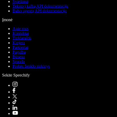
Švietimui
Teksto į kalbą API dokumentacija
Balso agentų API dokumentacija
Įmonė
Apie mus
Kontaktai
Tinklaraštis
Karjera
Partneriai
Pagalba
Būsena
Spauda
Prekės ženklo rinkinys
Sekite Speechify