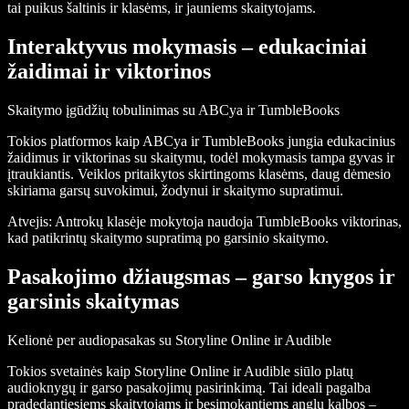
tai puikus šaltinis ir klasėms, ir jauniems skaitytojams.
Interaktyvus mokymasis – edukaciniai
žaidimai ir viktorinos
Skaitymo įgūdžių tobulinimas su ABCya ir TumbleBooks
Tokios platformos kaip ABCya ir TumbleBooks jungia edukacinius
žaidimus ir viktorinas su skaitymu, todėl mokymasis tampa gyvas ir
įtraukiantis. Veiklos pritaikytos skirtingoms klasėms, daug dėmesio
skiriama garsų suvokimui, žodynui ir skaitymo supratimui.
Atvejis:
Antrokų klasėje mokytoja naudoja TumbleBooks viktorinas,
kad patikrintų skaitymo supratimą po garsinio skaitymo.
Pasakojimo džiaugsmas – garso knygos ir
garsinis skaitymas
Kelionė per audiopasakas su Storyline Online ir Audible
Tokios svetainės kaip Storyline Online ir Audible siūlo platų
audioknygų ir garso pasakojimų pasirinkimą. Tai ideali pagalba
pradedantiesiems skaitytojams ir besimokantiems anglų kalbos –