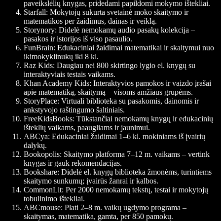
paveikslėlių knygas, pridedami papildomi mokymo ištekliai.
Starfall
: Mokytojų sukurta svetainė moko skaitymo ir
matematikos per žaidimus, dainas ir veiklą.
Storynory
: Didelė nemokamų audio pasakų kolekcija –
pasakos ir istorijos iš viso pasaulio.
FunBrain
: Edukaciniai žaidimai matematikai ir skaitymui nuo
ikimokyklinukų iki 8 kl.
Raz Kids
: Daugiau nei 800 skirtingo lygio el. knygų su
interaktyviais testais vaikams.
Khan Academy Kids
: Interaktyvios pamokos ir vaizdo įrašai
apie matematiką, skaitymą – visoms amžiaus grupėms.
StoryPlace
: Virtuali biblioteka su pasakomis, dainomis ir
ankstyvojo raštingumo šaltiniais.
FreeKidsBooks
: Tūkstančiai nemokamų knygų ir edukacinių
išteklių vaikams, paaugliams ir jaunimui.
ABCya
: Edukaciniai žaidimai 1–6 kl. mokiniams iš įvairių
dalykų.
Bookopolis
: Skaitymo platforma 7–12 m. vaikams – vertink
knygas ir gauk rekomendacijas.
Bookshare
: Didelė el. knygų biblioteka žmonėms, turintiems
skaitymo sunkumų; įvairūs žanrai ir kalbos.
CommonLit
: Per 2000 nemokamų tekstų, testai ir mokytojų
tobulinimo ištekliai.
ABCmouse
: Plati 2–8 m. vaikų ugdymo programa –
skaitymas, matematika, gamta, per 850 pamokų.