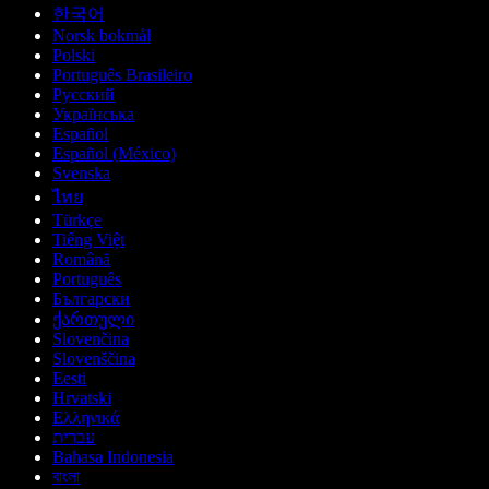
한국어
Norsk bokmål
Polski
Português Brasileiro
Русский
Українська
Español
Español (México)
Svenska
ไทย
Türkçe
Tiếng Việt
Română
Português
Български
ქართული
Slovenčina
Slovenščina
Eesti
Hrvatski
Ελληνικά
עברית
Bahasa Indonesia
বাংলা