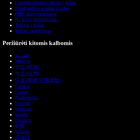
Chrome plėtinys tekstui į kalbą
Hindi kalbos tekstas į kalbą
PDF skaitymas balsu
AI balsų generavimas
Tekstas į balsą
Teksto skaitytuvas
Peržiūrėti kitomis kalbomis
العربية
Magyar
中文 (简体)
中文 (台灣)
中文 (简体 中国大陆)
Čeština
Dansk
Nederlands
English
Français
Suomi
Deutsch
हिन्दी
Italiano
日本語