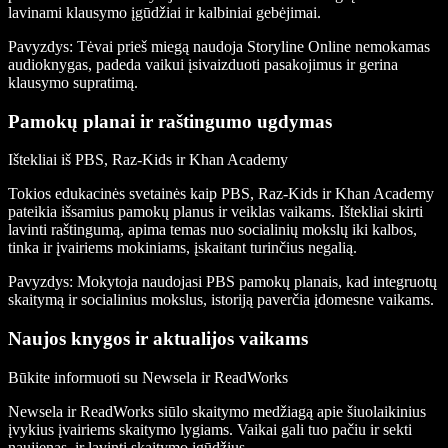
lavinami klausymo įgūdžiai ir kalbiniai gebėjimai.
Pavyzdys:
Tėvai prieš miegą naudoja Storyline Online nemokamas
audioknygas, padeda vaikui įsivaizduoti pasakojimus ir gerina
klausymo supratimą.
Pamokų planai ir raštingumo ugdymas
Ištekliai iš PBS, Raz-Kids ir Khan Academy
Tokios edukacinės svetainės kaip PBS, Raz-Kids ir Khan Academy
pateikia išsamius pamokų planus ir veiklas vaikams. Ištekliai skirti
lavinti raštingumą, apima temas nuo socialinių mokslų iki kalbos,
tinka ir įvairiems mokiniams, įskaitant turinčius negalią.
Pavyzdys:
Mokytoja naudojasi PBS pamokų planais, kad integruotų
skaitymą ir socialinius mokslus, istoriją paverčia įdomesne vaikams.
Naujos knygos ir aktualijos vaikams
Būkite informuoti su Newsela ir ReadWorks
Newsela ir ReadWorks siūlo skaitymo medžiagą apie šiuolaikinius
įvykius įvairiems skaitymo lygiams. Vaikai gali tuo pačiu ir sekti
naujienas, ir lavinti skaitymo įgūdžius.