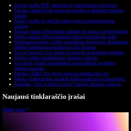
Teksto į kalbą PDF: skaitymo ir prieinamumo gerinimas
Tekstas į kalbą 2024: garso revoliucija su dirbtinio intelekto
balsais
Teksto į kalbą 2x greičiu: efektyvumas skaitmeniniame
amžiuje
Tekstas į kalbą 1980-aisiais: kelionė per garsą ir technologijas
Teksto į kalbą 100 nemokamai: balso technologijų galia
Nemokamas teksto į kalbą sprendimas komercijai: išnaudokite
dirbtinį intelektą įgarsinimams ir dar daugiau
Text to Speech 15.ai: Balsų revoliucija su dirbtiniu intelektu
Teksto į kalbą paaiškinimas: išsamus vadovas
Ar tekstas į kalbą nemokamas? Susipažinkite su kalbos
sintezės pasauliu
Tekstas į kalbą 119: Nauja garso komunikacijos era
Teksto į kalbą kodas: atraskite kalbos galią per technologijas
Atraskite „Text to Speech Zack“ pasaulį: išsamus vadovas
Naujausi tinklaraščio įrašai
Žiūrėti visus