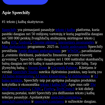
Apie Speechify
#1 teksto į kalbą skaitytuvas
Speechify
yra pirmaujanti pasaulyje
teksto į kalbą
platforma, kuria
pasitiki daugiau nei 50 milijonų vartotojų ir kurią pagrindžia daugiau
nei 500 000 penkių žvaigždučių atsiliepimų skirtingose teksto į
kalbą
iOS
,
Android
,
Chrome plėtinio
,
internetinės programėlės
ir
Mac darbalaukio
programose. 2025 m.
Apple apdovanojo
Speechify
prestižiniu
Apple dizaino apdovanojimu
per
WWDC
, pavadindama
jį „esminiu ištekliumi, padedančiu žmonėms gyventi visavertį
gyvenimą“. Speechify siūlo daugiau nei 1 000 natūraliai skambančių
balsų daugiau nei 60 kalbų ir naudojamas beveik 200 šalių. Tarp
įžymybių balsų –
Snoop Dogg
ir
Gwyneth Paltrow
. Kūrėjams ir
verslui
Speechify Studio
suteikia išplėstinius įrankius, tarp kurių yra
AI balso generatorius
,
AI balso klonavimas
,
AI dubliavimas
ir
AI
balso keitiklis
. Speechify taip pat aprūpina pažangius produktus
kokybišku ir ekonomišku
teksto į kalbą API
. Apie mus rašė
The
Wall Street Journal
,
CNBC
,
Forbes
,
TechCrunch
ir kiti didieji
naujienų portalai, todėl Speechify yra didžiausias teksto į kalbą
teikėjas pasaulyje. Apsilankykite
speechify.com/news
,
speechify.com/blog
ir
speechify.com/press
ir sužinokite daugiau.