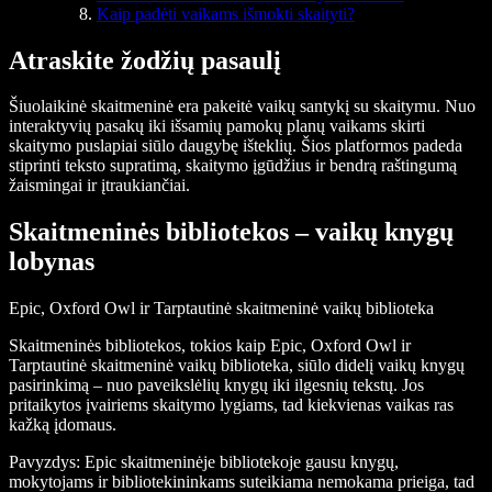
Kaip padėti vaikams išmokti skaityti?
Atraskite žodžių pasaulį
Šiuolaikinė skaitmeninė era pakeitė vaikų santykį su skaitymu. Nuo
interaktyvių pasakų iki išsamių pamokų planų vaikams skirti
skaitymo puslapiai siūlo daugybę išteklių. Šios platformos padeda
stiprinti teksto supratimą, skaitymo įgūdžius ir bendrą raštingumą
žaismingai ir įtraukiančiai.
Skaitmeninės bibliotekos – vaikų knygų
lobynas
Epic, Oxford Owl ir Tarptautinė skaitmeninė vaikų biblioteka
Skaitmeninės bibliotekos, tokios kaip Epic, Oxford Owl ir
Tarptautinė skaitmeninė vaikų biblioteka, siūlo didelį vaikų knygų
pasirinkimą – nuo paveikslėlių knygų iki ilgesnių tekstų. Jos
pritaikytos įvairiems skaitymo lygiams, tad kiekvienas vaikas ras
kažką įdomaus.
Pavyzdys:
Epic skaitmeninėje bibliotekoje gausu knygų,
mokytojams ir bibliotekininkams suteikiama nemokama prieiga, tad