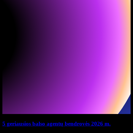
5 geriausios balso agentų bendrovės 2026 m.