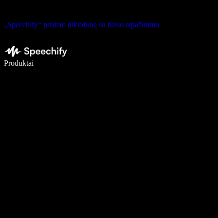
„Speechify“ pristato diktofoną su balso atpažinimu
Rašykite 5× greičiau naudodami diktavimą balsu
Produktai
Sužinokite daugiau