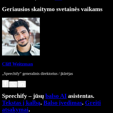
Geriausios skaitymo svetainės vaikams
Cliff Weitzman
„Speechify“ generalinis direktorius / įkūrėjas
Speechify – jūsų
balso AI
asistentas.
Tekstas į kalbą
.
Balso įvedimas
.
Greiti
atsakymai
.