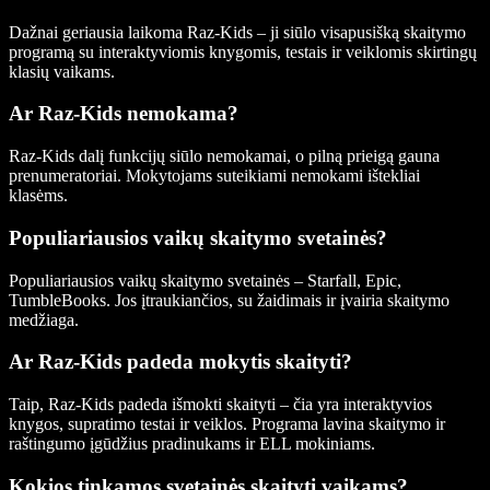
Dažnai geriausia laikoma Raz-Kids – ji siūlo visapusišką skaitymo
programą su interaktyviomis knygomis, testais ir veiklomis skirtingų
klasių vaikams.
Ar Raz-Kids nemokama?
Raz-Kids dalį funkcijų siūlo nemokamai, o pilną prieigą gauna
prenumeratoriai. Mokytojams suteikiami nemokami ištekliai
klasėms.
Populiariausios vaikų skaitymo svetainės?
Populiariausios vaikų skaitymo svetainės – Starfall, Epic,
TumbleBooks. Jos įtraukiančios, su žaidimais ir įvairia skaitymo
medžiaga.
Ar Raz-Kids padeda mokytis skaityti?
Taip, Raz-Kids padeda išmokti skaityti – čia yra interaktyvios
knygos, supratimo testai ir veiklos. Programa lavina skaitymo ir
raštingumo įgūdžius pradinukams ir ELL mokiniams.
Kokios tinkamos svetainės skaityti vaikams?