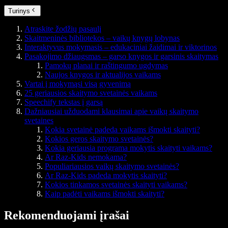
Turinys
Atraskite žodžių pasaulį
Skaitmeninės bibliotekos – vaikų knygų lobynas
Interaktyvus mokymasis – edukaciniai žaidimai ir viktorinos
Pasakojimo džiaugsmas – garso knygos ir garsinis skaitymas
Pamokų planai ir raštingumo ugdymas
Naujos knygos ir aktualijos vaikams
Vartai į mokymąsi visą gyvenimą
25 geriausios skaitymo svetainės vaikams
Speechify tekstas į garsą
Dažniausiai užduodami klausimai apie vaikų skaitymo
svetaines
Kokia svetainė padeda vaikams išmokti skaityti?
Kokios geros skaitymo svetainės?
Kokia geriausia programa mokytis skaityti vaikams?
Ar Raz-Kids nemokama?
Populiariausios vaikų skaitymo svetainės?
Ar Raz-Kids padeda mokytis skaityti?
Kokios tinkamos svetainės skaityti vaikams?
Kaip padėti vaikams išmokti skaityti?
Rekomenduojami įrašai