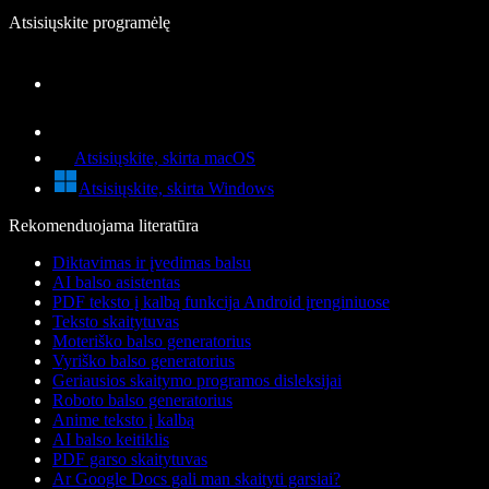
Atsisiųskite programėlę
Atsisiųskite, skirta macOS
Atsisiųskite, skirta Windows
Rekomenduojama literatūra
Diktavimas ir įvedimas balsu
AI balso asistentas
PDF teksto į kalbą funkcija Android įrenginiuose
Teksto skaitytuvas
Moteriško balso generatorius
Vyriško balso generatorius
Geriausios skaitymo programos disleksijai
Roboto balso generatorius
Anime teksto į kalbą
AI balso keitiklis
PDF garso skaitytuvas
Ar Google Docs gali man skaityti garsiai?