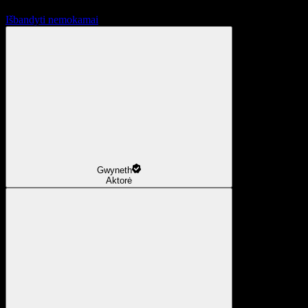
Išbandyti nemokamai
Gwyneth
Aktorė