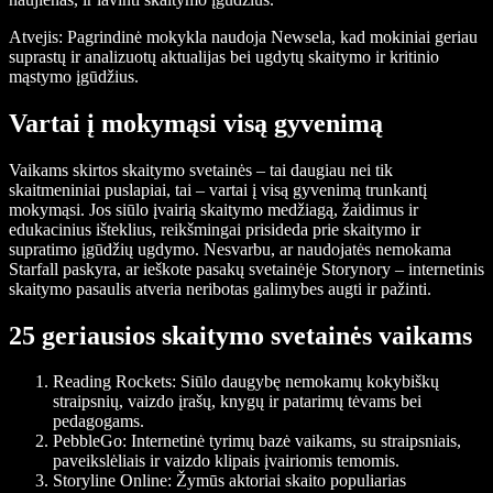
Atvejis:
Pagrindinė mokykla naudoja Newsela, kad mokiniai geriau
suprastų ir analizuotų aktualijas bei ugdytų skaitymo ir kritinio
mąstymo įgūdžius.
Vartai į mokymąsi visą gyvenimą
Vaikams skirtos skaitymo svetainės – tai daugiau nei tik
skaitmeniniai puslapiai, tai – vartai į visą gyvenimą trunkantį
mokymąsi. Jos siūlo įvairią skaitymo medžiagą, žaidimus ir
edukacinius išteklius, reikšmingai prisideda prie skaitymo ir
supratimo įgūdžių ugdymo. Nesvarbu, ar naudojatės nemokama
Starfall paskyra, ar ieškote pasakų svetainėje Storynory – internetinis
skaitymo pasaulis atveria neribotas galimybes augti ir pažinti.
25 geriausios skaitymo svetainės vaikams
Reading Rockets
: Siūlo daugybę nemokamų kokybiškų
straipsnių, vaizdo įrašų, knygų ir patarimų tėvams bei
pedagogams.
PebbleGo
: Internetinė tyrimų bazė vaikams, su straipsniais,
paveikslėliais ir vaizdo klipais įvairiomis temomis.
Storyline Online
: Žymūs aktoriai skaito populiarias