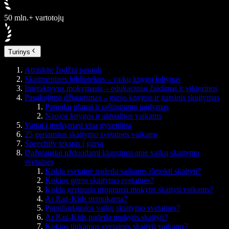
50 mln.+ vartotojų
Turinys
Atraskite žodžių pasaulį
Skaitmeninės bibliotekos – vaikų knygų lobynas
Interaktyvus mokymasis – edukaciniai žaidimai ir viktorinos
Pasakojimo džiaugsmas – garso knygos ir garsinis skaitymas
Pamokų planai ir raštingumo ugdymas
Naujos knygos ir aktualijos vaikams
Vartai į mokymąsi visą gyvenimą
25 geriausios skaitymo svetainės vaikams
Speechify tekstas į garsą
Dažniausiai užduodami klausimai apie vaikų skaitymo
svetaines
Kokia svetainė padeda vaikams išmokti skaityti?
Kokios geros skaitymo svetainės?
Kokia geriausia programa mokytis skaityti vaikams?
Ar Raz-Kids nemokama?
Populiariausios vaikų skaitymo svetainės?
Ar Raz-Kids padeda mokytis skaityti?
Kokios tinkamos svetainės skaityti vaikams?