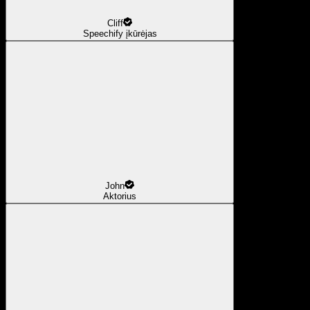
Cliff
Speechify įkūrėjas
John
Aktorius