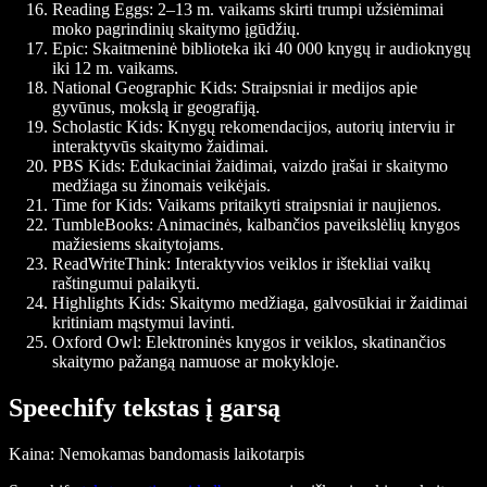
Reading Eggs
: 2–13 m. vaikams skirti trumpi užsiėmimai
moko pagrindinių skaitymo įgūdžių.
Epic
: Skaitmeninė biblioteka iki 40 000 knygų ir audioknygų
iki 12 m. vaikams.
National Geographic Kids
: Straipsniai ir medijos apie
gyvūnus, mokslą ir geografiją.
Scholastic Kids
: Knygų rekomendacijos, autorių interviu ir
interaktyvūs skaitymo žaidimai.
PBS Kids
: Edukaciniai žaidimai, vaizdo įrašai ir skaitymo
medžiaga su žinomais veikėjais.
Time for Kids
: Vaikams pritaikyti straipsniai ir naujienos.
TumbleBooks
: Animacinės, kalbančios paveikslėlių knygos
mažiesiems skaitytojams.
ReadWriteThink
: Interaktyvios veiklos ir ištekliai vaikų
raštingumui palaikyti.
Highlights Kids
: Skaitymo medžiaga, galvosūkiai ir žaidimai
kritiniam mąstymui lavinti.
Oxford Owl
: Elektroninės knygos ir veiklos, skatinančios
skaitymo pažangą namuose ar mokykloje.
Speechify tekstas į garsą
Kaina
: Nemokamas bandomasis laikotarpis