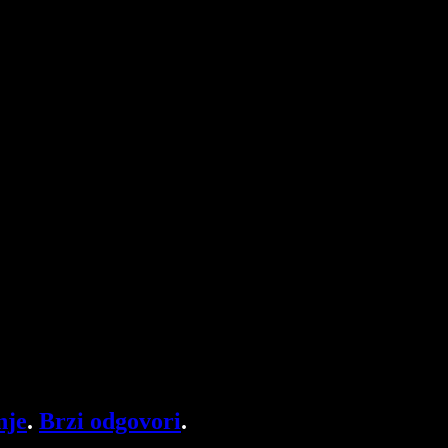
nje
.
Brzi odgovori
.