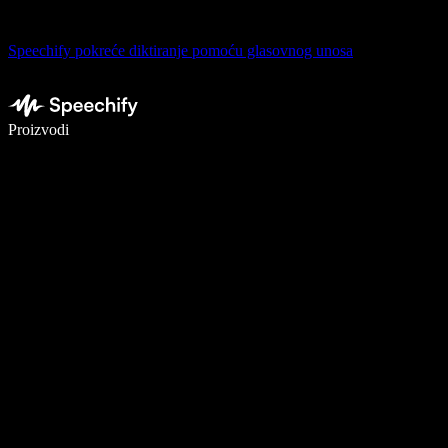
Speechify pokreće diktiranje pomoću glasovnog unosa
Pišite 5× brže uz glasovno diktiranje
Proizvodi
Saznajte više