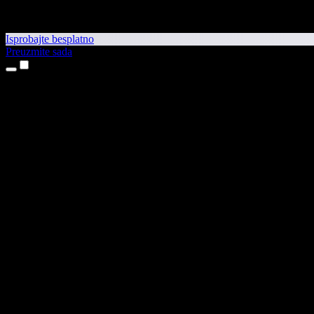
Isprobajte besplatno
Preuzmite sada
Proizvodi
Pretvaranje teksta u govor
Aplikacije za iPhone i iPad
Aplikacija za Android
Proširenje za Chrome
Proširenje za Edge
Web-aplikacija
Aplikacija za Mac
Aplikacija za Windows