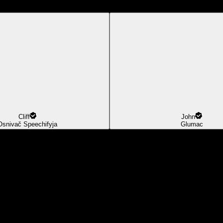
Cliff
John
Osnivač Speechifyja
Glumac