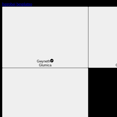
Isprobaj besplatno
Gwyneth
Glumica