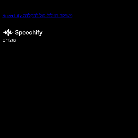
Speechify משיקה תמלול קול להקלדה
לכתוב פי 5 מהר יותר עם הכתבה קולית
מוצרים
למידע נוסף