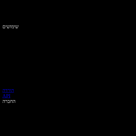
שימושים
הורדה
API
החברה