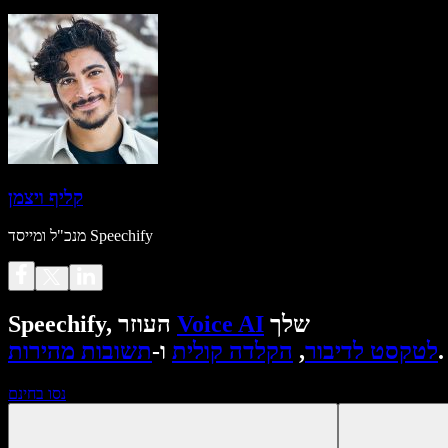
קליף ויצמן
מנכ"ל ומייסד Speechify
שלך
Voice AI
Speechify, העוזר
.
לטקסט לדיבור
,
הקלדה קולית
ו-
תשובות מהירות
נסו בחינם