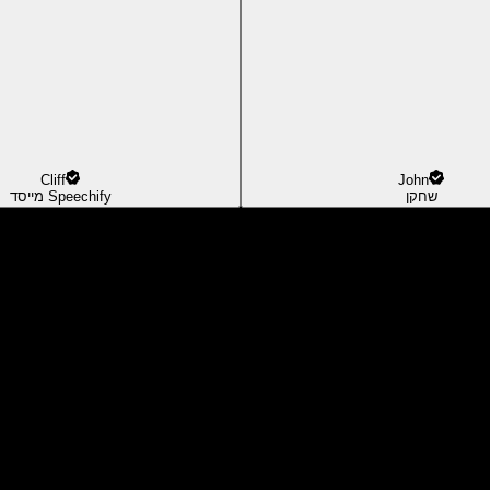
Cliff
John
שחקן
מייסד Speechify