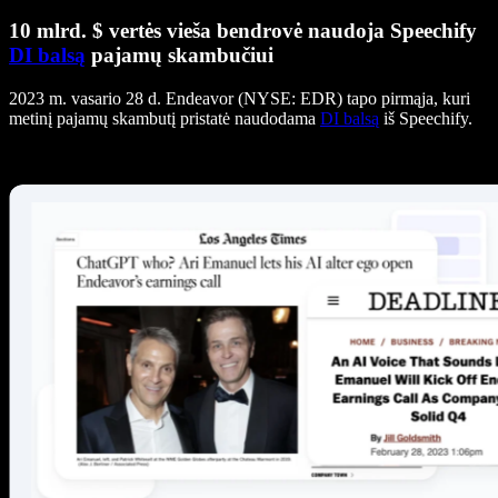
10 mlrd. $ vertės vieša bendrovė naudoja Speechify
DI balsą
pajamų skambučiui
2023 m. vasario 28 d. Endeavor (NYSE: EDR) tapo pirmąja, kuri
metinį pajamų skambutį pristatė naudodama
DI balsą
iš Speechify.