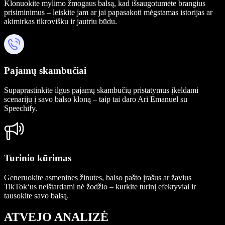
Klonuokite mylimo žmogaus balsą, kad išsaugotumėte brangius
prisiminimus – leiskite jam ar jai papasakoti mėgstamas istorijas ar
akimirkas tikrovišku ir jautriu būdu.
Pajamų skambučiai
Supaprastinkite ilgus pajamų skambučių pristatymus įkeldami
scenarijų į savo balso kloną – taip tai daro Ari Emanuel su
Speechify.
Turinio kūrimas
Generuokite asmenines žinutes, balso pašto įrašus ar žavius
TikTok‘us neištardami nė žodžio – kurkite turinį efektyviai ir
tausokite savo balsą.
ATVEJO ANALIZĖ