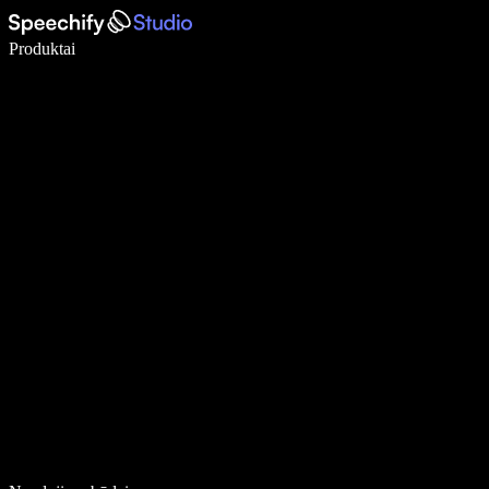
Rašykite 5× greičiau naudodami diktavimą balsu
Produktai
Sužinokite daugiau