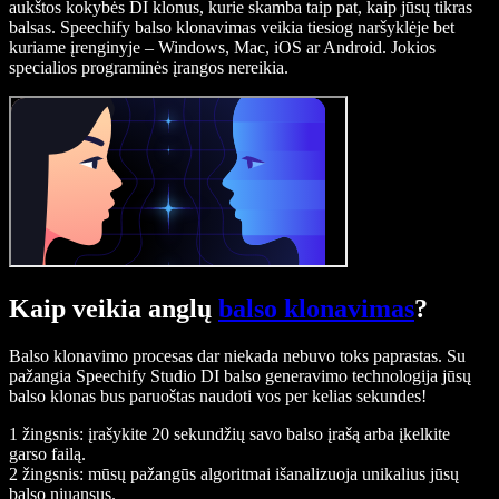
aukštos kokybės DI klonus, kurie skamba taip pat, kaip jūsų tikras
balsas. Speechify balso klonavimas veikia tiesiog naršyklėje bet
kuriame įrenginyje – Windows, Mac, iOS ar Android. Jokios
specialios programinės įrangos nereikia.
Kaip veikia anglų
balso klonavimas
?
Balso klonavimo procesas dar niekada nebuvo toks paprastas. Su
pažangia Speechify Studio DI balso generavimo technologija jūsų
balso klonas bus paruoštas naudoti vos per kelias sekundes!
1 žingsnis: įrašykite 20 sekundžių savo balso įrašą arba įkelkite
garso failą.
2 žingsnis: mūsų pažangūs algoritmai išanalizuoja unikalius jūsų
balso niuansus.