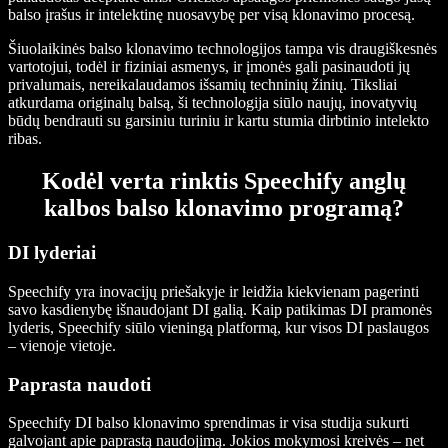
balso įrašus ir intelektinę nuosavybę per visą klonavimo procesą.
Šiuolaikinės balso klonavimo technologijos tampa vis draugiškesnės
vartotojui, todėl ir fiziniai asmenys, ir įmonės gali pasinaudoti jų
privalumais, nereikalaudamos išsamių techninių žinių. Tiksliai
atkurdama originalų balsą, ši technologija siūlo naujų, inovatyvių
būdų bendrauti su garsiniu turiniu ir kartu stumia dirbtinio intelekto
ribas.
Kodėl verta rinktis Speechify anglų
kalbos balso klonavimo programą?
DI lyderiai
Speechify yra inovacijų priešakyje ir leidžia kiekvienam pagerinti
savo kasdienybę išnaudojant DI galią. Kaip patikimas DI pramonės
lyderis, Speechify siūlo vieningą platformą, kur visos DI paslaugos
– vienoje vietoje.
Paprasta naudoti
Speechify DI balso klonavimo sprendimas ir visa studija sukurti
galvojant apie paprastą naudojimą. Jokios mokymosi kreivės – net