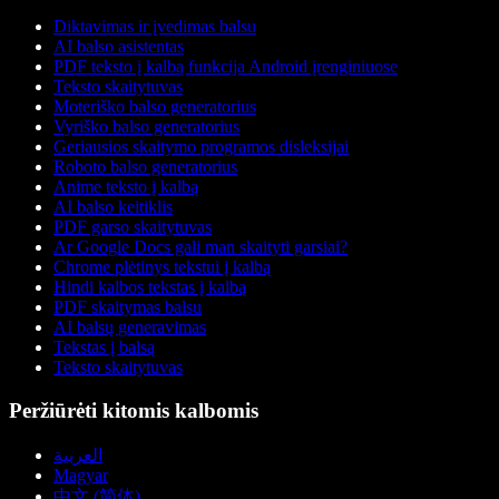
Diktavimas ir įvedimas balsu
AI balso asistentas
PDF teksto į kalbą funkcija Android įrenginiuose
Teksto skaitytuvas
Moteriško balso generatorius
Vyriško balso generatorius
Geriausios skaitymo programos disleksijai
Roboto balso generatorius
Anime teksto į kalbą
AI balso keitiklis
PDF garso skaitytuvas
Ar Google Docs gali man skaityti garsiai?
Chrome plėtinys tekstui į kalbą
Hindi kalbos tekstas į kalbą
PDF skaitymas balsu
AI balsų generavimas
Tekstas į balsą
Teksto skaitytuvas
Peržiūrėti kitomis kalbomis
العربية
Magyar
中文 (简体)