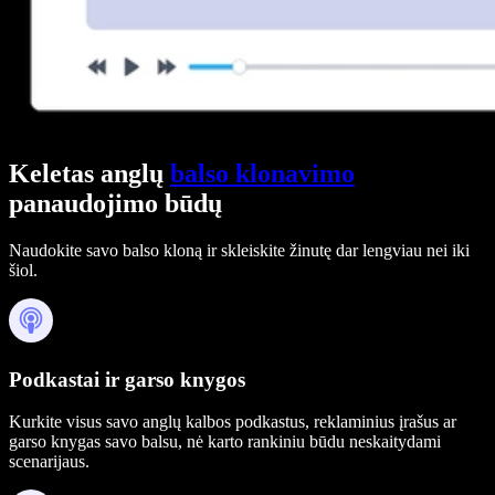
Keletas anglų
balso klonavimo
panaudojimo būdų
Naudokite savo balso kloną ir skleiskite žinutę dar lengviau nei iki
šiol.
Podkastai ir garso knygos
Kurkite visus savo anglų kalbos podkastus, reklaminius įrašus ar
garso knygas savo balsu, nė karto rankiniu būdu neskaitydami
scenarijaus.