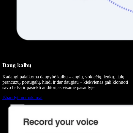
Daug kalbų
Kadangi palaikoma daugybė kalbų – anglų, vokiečių, lenkų, italų,
prancūzų, portugalų, hindi ir dar daugiau – kiekvienas gali klonuoti
savo balsą ir pasiekti auditorijas visame pasaulyje.
Išbandyti nemokamai