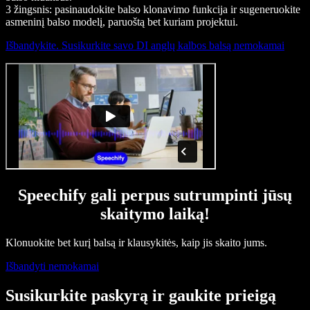
3 žingsnis: pasinaudokite balso klonavimo funkcija ir sugeneruokite
asmeninį balso modelį, paruoštą bet kuriam projektui.
Išbandykite. Susikurkite savo DI anglų kalbos balsą nemokamai
Speechify gali perpus sutrumpinti jūsų
skaitymo laiką!
Klonuokite bet kurį balsą ir klausykitės, kaip jis skaito jums.
Išbandyti nemokamai
Susikurkite paskyrą ir gaukite prieigą