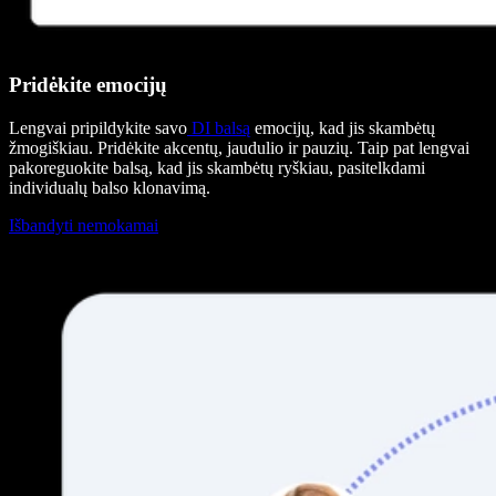
Pridėkite emocijų
Lengvai pripildykite savo
DI balsą
emocijų, kad jis skambėtų
žmogiškiau. Pridėkite akcentų, jaudulio ir pauzių. Taip pat lengvai
pakoreguokite balsą, kad jis skambėtų ryškiau, pasitelkdami
individualų balso klonavimą.
Išbandyti nemokamai