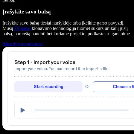
Įrašykite savo balsą
Įrašykite savo balsą tiesiai naršyklėje arba įkelkite garso pavyzdį.
Mūsų
DI balso
klonavimo technologija tuomet sukurs unikalų jūsų
balsą, paruoštą naudoti bet kuriame projekte, podkaste ar įgarsinime.
Išbandyti nemokamai