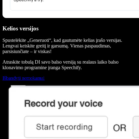
Kelios versijos
Spustelėkite „Generuoti“, kad gautumėte kelias įrašo versijas.
Lengvai keiskite greitį ir garsumą. Vienas paspaudimas,
parsisiunčiate – ir viskas!
Atraskite tobulą DI savo balso versiją su realaus laiko balso
klonavimo programine įranga Speechify.
Išbandyti nemokamai