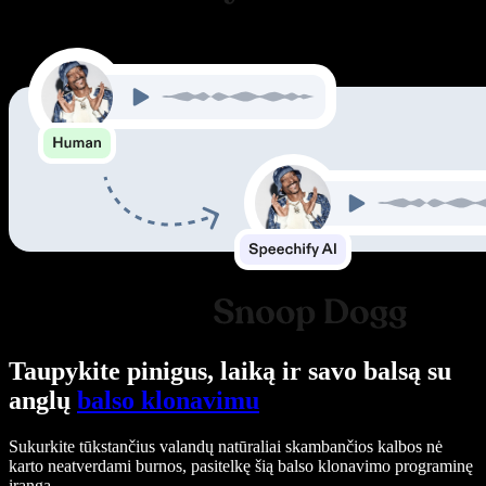
Taupykite pinigus, laiką ir savo balsą su
anglų
balso klonavimu
Sukurkite tūkstančius valandų natūraliai skambančios kalbos nė
karto neatverdami burnos, pasitelkę šią balso klonavimo programinę
įrangą.