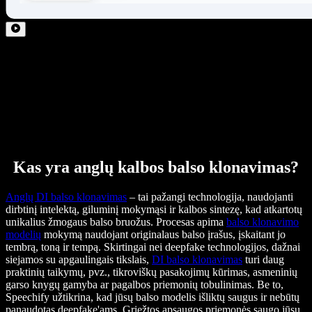
Kas yra anglų kalbos balso klonavimas?
Anglų DI balso klonavimas
– tai pažangi technologija, naudojanti
dirbtinį intelektą, giluminį mokymąsi ir kalbos sintezę, kad atkartotų
unikalius žmogaus balso bruožus. Procesas apima
balso klonavimo
modelių
mokymą naudojant originalaus balso įrašus, įskaitant jo
tembrą, toną ir tempą. Skirtingai nei deepfake technologijos, dažnai
siejamos su apgaulingais tikslais,
DI balso klonavimas
turi daug
praktinių taikymų, pvz., tikroviškų pasakojimų kūrimas, asmeninių
garso knygų gamyba ar pagalbos priemonių tobulinimas. Be to,
Speechify užtikrina, kad jūsų balso modelis išliktų saugus ir nebūtų
panaudotas deepfake'ams. Griežtos apsaugos priemonės saugo jūsų