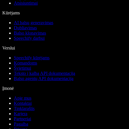
Atsisiuntimai
Kūrėjams
AI balsų generavimas
Dubliavimas
Balso klonavimas
Speechify darbui
Verslui
Speechify kūrėjams
Komandoms
Švietimui
Teksto į kalbą API dokumentacija
Balso agentų API dokumentacija
Įmonė
Apie mus
Kontaktai
Tinklaraštis
Karjera
Partneriai
Pagalba