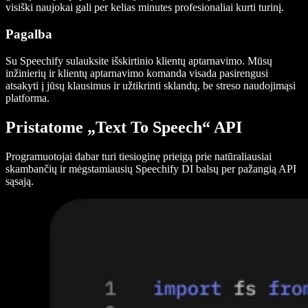
visiški naujokai gali per kelias minutes profesionaliai kurti turinį.
Pagalba
Su Speechify sulauksite išskirtinio klientų aptarnavimo. Mūsų
inžinierių ir klientų aptarnavimo komanda visada pasirengusi
atsakyti į jūsų klausimus ir užtikrinti sklandų, be streso naudojimąsi
platforma.
Pristatome „Text To Speech“ API
Programuotojai dabar turi tiesioginę prieigą prie natūraliausiai
skambančių ir mėgstamiausių Speechify DI balsų per pažangią API
sąsają.