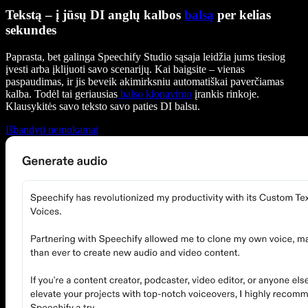
Tekstą – į jūsų DI anglų kalbos
balsą
per kelias
sekundes
Paprasta, bet galinga Speechify Studio sąsaja leidžia jums tiesiog
įvesti arba įklijuoti savo scenarijų. Kai baigsite – vienas
paspaudimas, ir jis beveik akimirksniu automatiškai paverčiamas
kalba. Todėl tai geriausias
balso klonavimo
įrankis rinkoje.
Klausykitės savo teksto savo paties DI balsu.
Išbandyti nemokamai