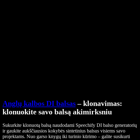
Pagalbos centras
PDF į garso failą keitiklis
Kainos
AI balso generatorius
Vartotojų istorijos
Google Docs skaitymas balsu
B2B sėkmės istorijos
Dirbtinio intelekto balso keitiklis
Atsiliepimai
Programėlės, kurios garsiai skaito tekstą
Spauda
Skaityk man
Teksto skaitymo balsu įrankis
Verslui
Susisiekti su pardavimų komanda
Speechify verslui ir mokykloms
Speechify Work
Speechify DSA
SIMBA balso agentai
Speechify kūrėjams
Anglų kalbos DI balsas
– klonavimas:
klonuokite savo balsą akimirksniu
Sukurkite klonuotą balsą naudodami Speechify DI balso generatorių
ir gaukite aukščiausios kokybės sintetinius balsus visiems savo
projektams. Nuo garso knygų iki turinio kūrimo – galite susikurti