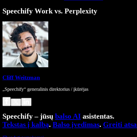
Speechify Work vs. Perplexity
Cliff Weitzman
„Speechify“ generalinis direktorius / įkūrėjas
Speechify – jūsų
balso AI
asistentas.
Tekstas į kalbą
.
Balso įvedimas
.
Greiti ats