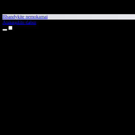
Išbandykite nemokamai
Atsisiųskite dabar
Produktai
Teksto skaitymas balsu
iPhone ir iPad programėlės
Android programėlė
Chrome plėtinys
Edge plėtinys
Interneto programėlė
Mac programėlė
Windows programėlė