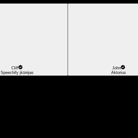
Cliff
John
Speechify įkūrėjas
Aktorius