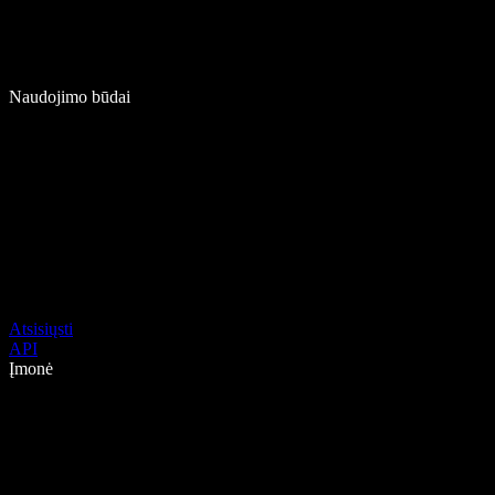
Naudojimo būdai
Atsisiųsti
API
Įmonė