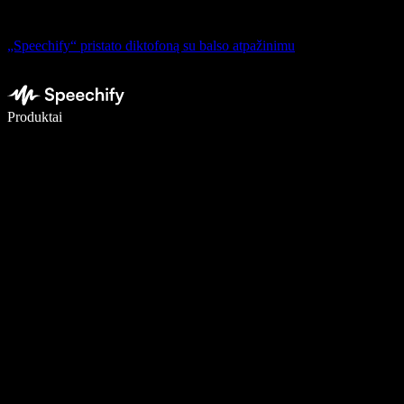
„Speechify“ pristato diktofoną su balso atpažinimu
Rašykite 5× greičiau naudodami diktavimą balsu
Produktai
Sužinokite daugiau