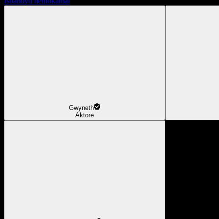
Išbandyti nemokamai
Gwyneth
Aktorė