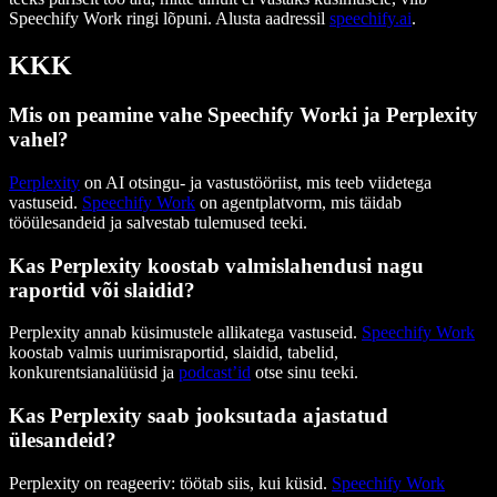
Speechify Work ringi lõpuni. Alusta aadressil
speechify.ai
.
KKK
Mis on peamine vahe Speechify Worki ja Perplexity
vahel?
Perplexity
on AI otsingu- ja vastustööriist, mis teeb viidetega
vastuseid.
Speechify Work
on agentplatvorm, mis täidab
tööülesandeid ja salvestab tulemused teeki.
Kas Perplexity koostab valmislahendusi nagu
raportid või slaidid?
Perplexity annab küsimustele allikatega vastuseid.
Speechify Work
koostab valmis uurimisraportid, slaidid, tabelid,
konkurentsianalüüsid ja
podcast’id
otse sinu teeki.
Kas Perplexity saab jooksutada ajastatud
ülesandeid?
Perplexity on reageeriv: töötab siis, kui küsid.
Speechify Work