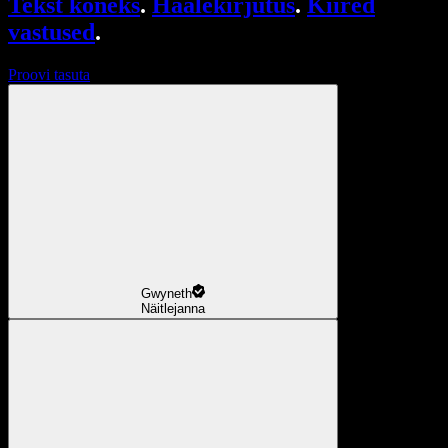
Tekst kõneks
.
Häälekirjutus
.
Kiired
vastused
.
Proovi tasuta
Gwyneth
Näitlejanna