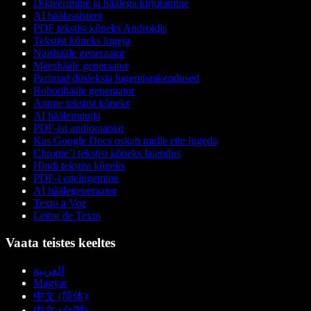
Dikteerimine ja häälega kirjutamine
AI häälassistent
PDF tekstist kõneks Androidis
Tekstist kõneks lugeja
Naishääle generaator
Meeshääle generaator
Parimad düsleksia lugemisrakendused
Robotihääle generaator
Anime tekstist kõneks
AI häälemuutja
PDF-ist audioraamat
Kas Google Docs oskab mulle ette lugeda
Chrome’i tekstist kõneks laiendus
Hindi tekstist kõneks
PDF-i ettelugemine
AI häälegeneraator
Texto a Voz
Leitor de Texto
Vaata teistes keeltes
العربية
Magyar
中文 (简体)
中文 (台灣)