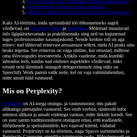
Kas Perplexity saab jooksutada ajastatud ülesandeid?
Kas Speechify Work on eraldi rakendus?
Milliseid allikaid Speechify Work agendid kasutavad?
Kaks AI-tööriista, mida spetsialistid töö tõhustamiseks sageli
võrdlevad, on
Speechify Work
ja
Perplexity
. Mõlemad muudavad
info ligipääsetavamaks ja praktilisemaks ning neil on kujunenud
tugev professionaalne kasutajaskond. Nende keskne roll on aga
erinev: nad lähtuvad erinevast arusaamast sellest, mida AI peaks sinu
heaks tegema. See erinevus on väga oluline, kui otsustad, millesse
oma töövoogudes investeerida. Artiklis vaatleme, mida kumbki
lahendus teeb, kuidas nad olulistes aspektides võrdlevad, miks
eristab neid üleminek otsingult delegeerimisele ning miks on
Speechify Work parem valik neile, kel on vaja valmislahendusi,
mitte ainult häid vastuseid.
Mis on Perplexity?
Perplexity
on AI-toega otsingu- ja vastusmootor, mis pakub
allikatega pärisajalisi vastuseid. See otsib veebist, sünteesib infot
mitmest allikast ja annab viidetega vastuse, mitte linkide loendi. See
on suur samm traditsioonilisest otsingust edasi, eriti teadlastele,
üliõpilastele ja spetsialistidele, kes vajavad kiireid, viidatud
vastuseid. Perplexityl on ka tööriistu, nagu Spaces uurimistööks ja
Perplexity Computer agentlike toimingute jaoks. Põhiolemuselt on