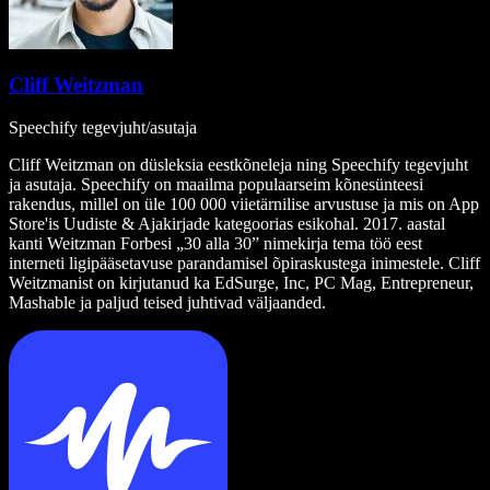
Cliff Weitzman
Speechify tegevjuht/asutaja
Cliff Weitzman on düsleksia eestkõneleja ning Speechify tegevjuht
ja asutaja. Speechify on maailma populaarseim kõnesünteesi
rakendus, millel on üle 100 000 viietärnilise arvustuse ja mis on App
Store'is Uudiste & Ajakirjade kategoorias esikohal. 2017. aastal
kanti Weitzman Forbesi „30 alla 30” nimekirja tema töö eest
interneti ligipääsetavuse parandamisel õpiraskustega inimestele. Cliff
Weitzmanist on kirjutanud ka EdSurge, Inc, PC Mag, Entrepreneur,
Mashable ja paljud teised juhtivad väljaanded.