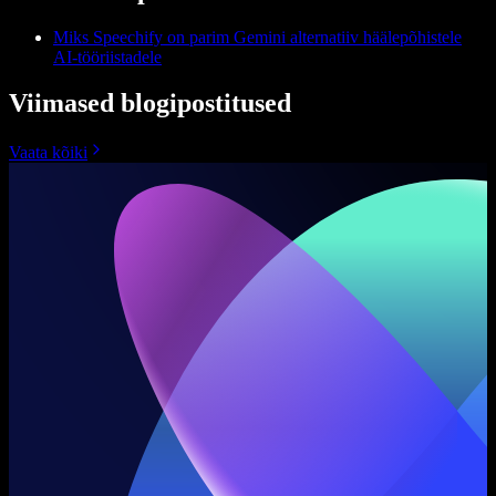
Miks Speechify on parim Gemini alternatiiv häälepõhistele
AI-tööriistadele
Viimased blogipostitused
Vaata kõiki