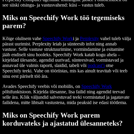
see siiski otsingu- ja vastusvahend: küsi – vastus tuleb.
Miks on Speechify Work töö tegemiseks
parem?
Kõige olulisem vahe
Speechify Work
i ja
Perplexity
vahel tuleb välja
pärast uurimist. Perplexity leiab ja sünteesib infot ning annab
vastuse. Selle vastuse struktuurimine, vormindamine ja esitamine
jääb endiselt sinu hooleks. Speechify Work katab kogu ahela –
kirjeldad ülesande, agendid uurivad, sünteesivad, vormistavad ja
annavad üle valmis raporti, slaidid, tabeli või
podcast’i
otse
Speechify teeki. Vahe on tööriistas, mis kas ainult teavitab või teeb
sinu eest päriselt töö ära.
Avades Speechify veebis või mobiilis, on
Speechify Work
põhifunktsioon. Kirjelda ülesanne, lisa failid ning agendid teevad
selle ära. Kõik väljundid salvestuvad teeki vormistatud ja jagatavate
failidena, mitte lihtsalt vastustena, mida peaksid ise edasi töötlema.
Miks on Speechify Work parem
korduvateks ja ajastatud ülesanneteks?