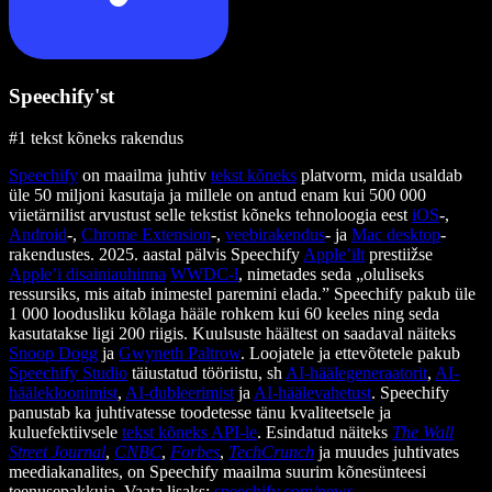
Speechify'st
#1 tekst kõneks rakendus
Speechify
on maailma juhtiv
tekst kõneks
platvorm, mida usaldab
üle 50 miljoni kasutaja ja millele on antud enam kui 500 000
viietärnilist arvustust selle tekstist kõneks tehnoloogia eest
iOS
-,
Android
-,
Chrome Extension
-,
veebirakendus
- ja
Mac desktop
-
rakendustes. 2025. aastal pälvis Speechify
Apple’ilt
prestiižse
Apple’i disainiauhinna
WWDC-l
, nimetades seda „oluliseks
ressursiks, mis aitab inimestel paremini elada.” Speechify pakub üle
1 000 loodusliku kõlaga hääle rohkem kui 60 keeles ning seda
kasutatakse ligi 200 riigis. Kuulsuste häältest on saadaval näiteks
Snoop Dogg
ja
Gwyneth Paltrow
. Loojatele ja ettevõtetele pakub
Speechify Studio
täiustatud tööriistu, sh
AI-häälegeneraatorit
,
AI-
häälekloonimist
,
AI-dubleerimist
ja
AI-häälevahetust
. Speechify
panustab ka juhtivatesse toodetesse tänu kvaliteetsele ja
kuluefektiivsele
tekst kõneks API-le
. Esindatud näiteks
The Wall
Street Journal
,
CNBC
,
Forbes
,
TechCrunch
ja muudes juhtivates
meediakanalites, on Speechify maailma suurim kõnesünteesi
teenusepakkuja. Vaata lisaks:
speechify.com/news
,