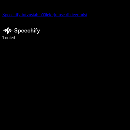
Speechify tutvustab häälekirjutuse dikteerimist
Kirjuta häälega 5× kiiremini
Tooted
Loe lähemalt