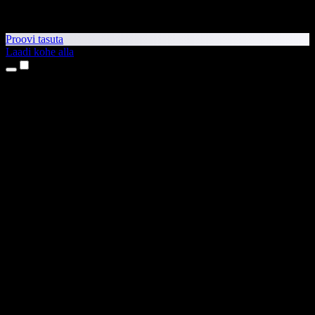
Proovi tasuta
Laadi kohe alla
Tooted
Tekst kõneks
iPhone’i ja iPadi rakendused
Androidi rakendus
Chrome’i laiendus
Edge’i laiendus
Veebirakendus
Maci rakendus
Windowsi rakendus