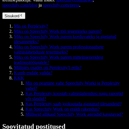
speechify.com/blog
ja
speechify.com/press
.
Sisukord
Mis on Perplexity?
Miks on Speechify Work töö tegemiseks parem?
Miks on Speechify Work parem korduvateks ja ajastatud
ülesanneteks?
Miks on Speechify Work parem professionaalsete
valmislahenduste tegemiseks?
Miks on Speechify Work parem mitteinseneridest
teadmustöötajatele?
Millistes osades on Perplexity’l eelis?
Kumb endale valida?
KKK
Mis on peamine vahe Speechify Worki ja Perplexity
vahel?
Kas Perplexity koostab valmislahendusi nagu raportid
või slaidid?
Kas Perplexity saab jooksutada ajastatud ülesandeid?
Kas Speechify Work on eraldi rakendus?
Milliseid allikaid Speechify Work agendid kasutavad?
Soovitatud postitused