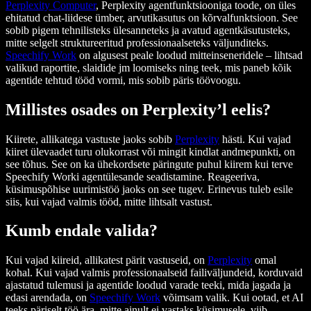
Perplexity Computer
, Perplexity agentfunktsiooniga toode, on üles
ehitatud chat-liidese ümber, arvutikasutus on kõrvalfunktsioon. See
sobib pigem tehnilisteks ülesanneteks ja avatud agentkäsutusteks,
mitte selgelt struktureeritud professionaalseteks väljunditeks.
Speechify Work
on algusest peale loodud mitteinseneridele – lihtsad
valikud raportite, slaidide jm loomiseks ning teek, mis paneb kõik
agentide tehtud tööd vormi, mis sobib päris töövoogu.
Millistes osades on Perplexity’l eelis?
Kiirete, allikatega vastuste jaoks sobib
Perplexity
hästi. Kui vajad
kiiret ülevaadet turu olukorrast või mingit kindlat andmepunkti, on
see tõhus. See on ka ühekordsete päringute puhul kiirem kui terve
Speechify Worki agentülesande seadistamine. Reageeriva,
küsimuspõhise uurimistöö jaoks on see tugev. Erinevus tuleb esile
siis, kui vajad valmis tööd, mitte lihtsalt vastust.
Kumb endale valida?
Kui vajad kiireid, allikatest pärit vastuseid, on
Perplexity
omal
kohal. Kui vajad valmis professionaalseid failiväljundeid, korduvaid
ajastatud tulemusi ja agentide loodud varade teeki, mida jagada ja
edasi arendada, on
Speechify Work
võimsam valik. Kui ootad, et AI
teeks päriselt töö ära, mitte ainult ei vastaks küsimusele, viib