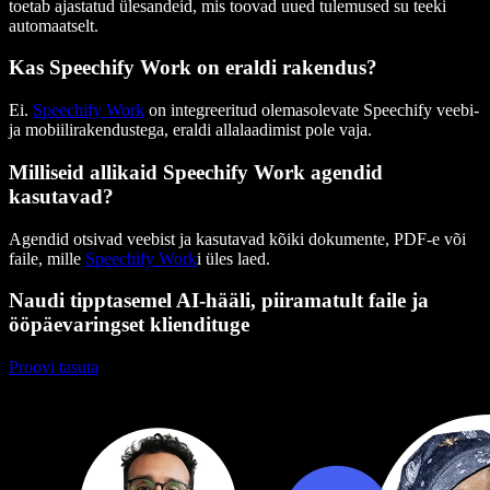
toetab ajastatud ülesandeid, mis toovad uued tulemused su teeki
automaatselt.
Kas Speechify Work on eraldi rakendus?
Ei.
Speechify Work
on integreeritud olemasolevate Speechify veebi-
ja mobiilirakendustega, eraldi allalaadimist pole vaja.
Milliseid allikaid Speechify Work agendid
kasutavad?
Agendid otsivad veebist ja kasutavad kõiki dokumente, PDF-e või
faile, mille
Speechify Work
i üles laed.
Naudi tipptasemel AI-hääli, piiramatult faile ja
ööpäevaringset kliendituge
Proovi tasuta