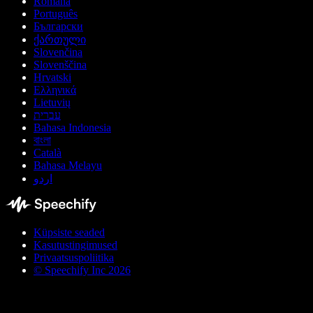
Română
Português
Български
ქართული
Slovenčina
Slovenščina
Hrvatski
Ελληνικά
Lietuvių
עברית
Bahasa Indonesia
বাংলা
Català
Bahasa Melayu
اردو
Küpsiste seaded
Kasutustingimused
Privaatsuspoliitika
© Speechify Inc 2026