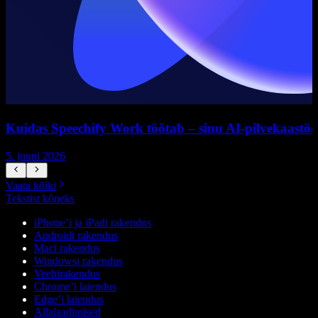
Kuidas Speechify Work töötab – sinu AI-pilvekaastöö
5. juuni 2026
5
Vaata kõiki
Tekstist kõneks
iPhone’i ja iPadi rakendus
Androidi rakendus
Maci rakendus
Windowsi rakendus
Veebirakendus
Chrome’i laiendus
Edge’i laiendus
Allalaadimised