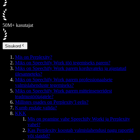
50M+ kasutajat
Sisukord
Mis on Perplexity?
Miks on Speechify Work töö tegemiseks parem?
Miks on Speechify Work parem korduvateks ja ajastatud
ülesanneteks?
Miks on Speechify Work parem professionaalsete
valmislahenduste tegemiseks?
Miks on Speechify Work parem mitteinseneridest
teadmustöötajatele?
Millistes osades on Perplexity’l eelis?
Kumb endale valida?
KKK
Mis on peamine vahe Speechify Worki ja Perplexity
vahel?
Kas Perplexity koostab valmislahendusi nagu raportid
või slaidid?