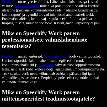
Perplexity
on reageeriv tööriist. Lähed sinna küsimusega ja saad
vastuse.
Speechify Work
töötab ka proaktiivselt: seadista korduv
ülesanne (päevane konkurentsiülevaade, nädalane turuülevaade,
kuine raport) ja agendid toovad tulemused automaatselt teeki.
Professionaalidele, kel on vaja regulaarselt infot ilma pideva
lisapingutuseta, muudab see tööviisi viisil, mida Perplexity ei paku.
Miks on Speechify Work parem
professionaalsete valmislahenduste
tegemiseks?
Perplexity
annab vastuseid.
Speechify Work
loob valmis tööfailid.
Uurimisraportid, slaidid, tabelid, strateegilised memod,
konkurentsianalüüsid ja
podcast’id
salvestatakse lõpptulemustena
teeki, neid saab kohe kolleegidega jagada ilma ümberkujundamiseta.
Teek struktureerib need, võimaldab otsida ja pääseda ligi igale
väljundile igast seadmest. Perplexityl pole sellist agentide loodud
väljundite raamatukogu.
Miks on Speechify Work parem
mitteinseneridest teadmustöötajatele?