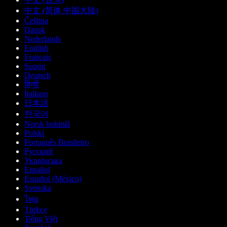
中文 (简体 中国大陆)
Čeština
Dansk
Nederlands
English
Français
Suomi
Deutsch
हिन्दी
Italiano
日本語
한국어
Norsk bokmål
Polski
Português Brasileiro
Русский
Українська
Español
Español (México)
Svenska
ไทย
Türkçe
Tiếng Việt