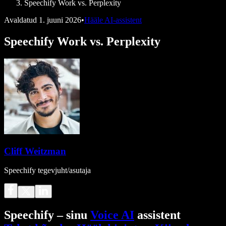
Speechify Work vs. Perplexity
Avaldatud
1. juuni 2026
•
Hääle AI-assistent
Speechify Work vs. Perplexity
Cliff Weitzman
Speechify tegevjuht/asutaja
Speechify – sinu
Voice AI
assistent