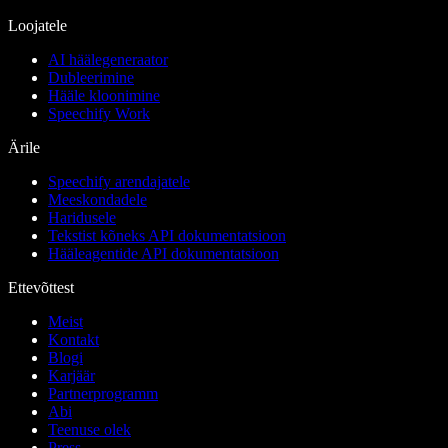
Loojatele
AI häälegeneraator
Dubleerimine
Hääle kloonimine
Speechify Work
Ärile
Speechify arendajatele
Meeskondadele
Haridusele
Tekstist kõneks API dokumentatsioon
Hääleagentide API dokumentatsioon
Ettevõttest
Meist
Kontakt
Blogi
Karjäär
Partnerprogramm
Abi
Teenuse olek
Press