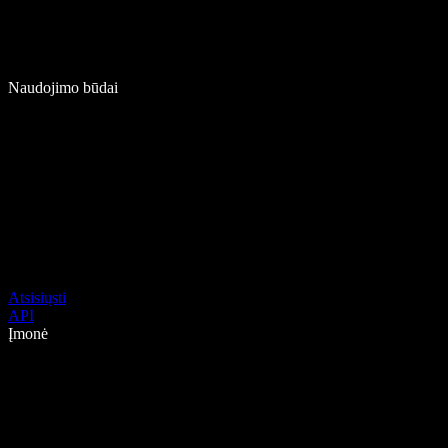
Naudojimo būdai
Atsisiųsti
API
Įmonė