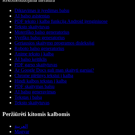
Rekomenduojama literatūra
Diktavimas ir įvedimas balsu
AI balso asistentas
PDF teksto į kalbą funkcija Android įrenginiuose
Teksto skaitytuvas
Moteriško balso generatorius
Vyriško balso generatorius
Geriausios skaitymo programos disleksijai
Roboto balso generatorius
Anime teksto į kalbą
AI balso keitiklis
PDF garso skaitytuvas
Ar Google Docs gali man skaityti garsiai?
Chrome plėtinys tekstui į kalbą
Hindi kalbos tekstas į kalbą
PDF skaitymas balsu
AI balsų generavimas
Tekstas į balsą
Teksto skaitytuvas
Peržiūrėti kitomis kalbomis
العربية
Magyar