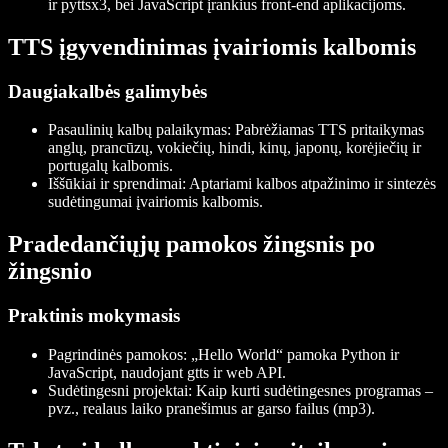
ir
pyttsx3
, bei JavaScript įrankius front-end aplikacijoms.
TTS įgyvendinimas įvairiomis kalbomis
Daugiakalbės galimybės
Pasaulinių kalbų palaikymas
: Pabrėžiamas TTS pritaikymas
anglų, prancūzų, vokiečių, hindi, kinų, japonų, korėjiečių ir
portugalų kalbomis.
Iššūkiai ir sprendimai
: Aptariami kalbos atpažinimo ir sintezės
sudėtingumai įvairiomis kalbomis.
Pradedančiųjų pamokos žingsnis po
žingsnio
Praktinis mokymasis
Pagrindinės pamokos
: „Hello World“ pamoka Python ir
JavaScript, naudojant
gtts
ir web API.
Sudėtingesni projektai
: Kaip kurti sudėtingesnes programas –
pvz., realaus laiko pranešimus ar garso failus (mp3).