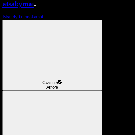
atsakymai
.
Išbandyti nemokamai
Gwyneth
Aktorė