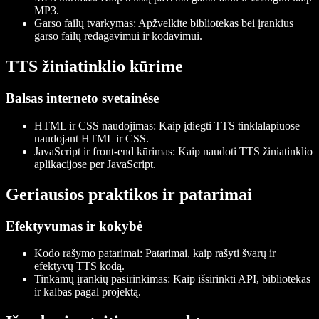
MP3.
Garso failų tvarkymas
: Apžvelkite bibliotekas bei įrankius
garso failų redagavimui ir kodavimui.
TTS žiniatinklio kūrime
Balsas interneto svetainėse
HTML ir CSS naudojimas
: Kaip įdiegti TTS tinklalapiuose
naudojant HTML ir CSS.
JavaScript ir front-end kūrimas
: Kaip naudoti TTS žiniatinklio
aplikacijose per JavaScript.
Geriausios praktikos ir patarimai
Efektyvumas ir kokybė
Kodo rašymo patarimai
: Patarimai, kaip rašyti švarų ir
efektyvų TTS kodą.
Tinkamų įrankių pasirinkimas
: Kaip išsirinkti API, bibliotekas
ir kalbas pagal projektą.