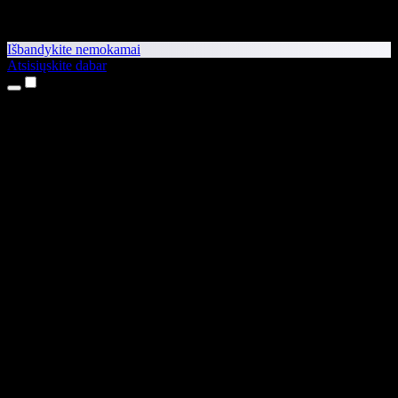
Išbandykite nemokamai
Atsisiųskite dabar
Produktai
Teksto skaitymas balsu
iPhone ir iPad programėlės
Android programėlė
Chrome plėtinys
Edge plėtinys
Interneto programėlė
Mac programėlė
Windows programėlė