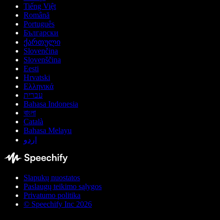
Tiếng Việt
Română
Português
Български
ქართული
Slovenčina
Slovenščina
Eesti
Hrvatski
Ελληνικά
עברית
Bahasa Indonesia
বাংলা
Català
Bahasa Melayu
اردو
Slapukų nuostatos
Paslaugų teikimo sąlygos
Privatumo politika
© Speechify Inc 2026