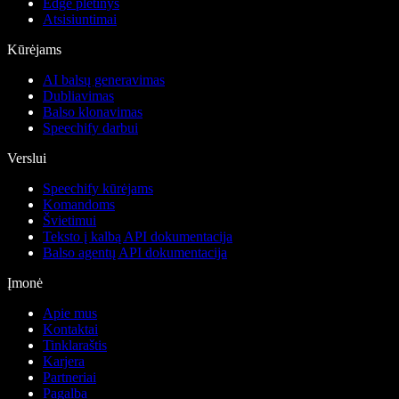
Edge plėtinys
Atsisiuntimai
Kūrėjams
AI balsų generavimas
Dubliavimas
Balso klonavimas
Speechify darbui
Verslui
Speechify kūrėjams
Komandoms
Švietimui
Teksto į kalbą API dokumentacija
Balso agentų API dokumentacija
Įmonė
Apie mus
Kontaktai
Tinklaraštis
Karjera
Partneriai
Pagalba