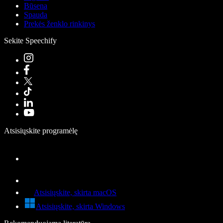
Būsena
Spauda
Prekės ženklo rinkinys
Sekite Speechify
Atsisiųskite programėlę
Atsisiųskite, skirta macOS
Atsisiųskite, skirta Windows