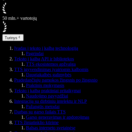
50 mln.+ vartotojų
Turinys
Įvadas į teksto į kalbą technologiją
Pagrindai
Teksto į kalbą API ir bibliotekos
TTS ekosistemos apžvalga
TTS įgyvendinimas įvairiomis kalbomis
Daugiakalbės galimybės
Pradedančiųjų pamokos žingsnis po žingsnio
Praktinis mokymasis
Teksto į kalbą praktiniai pritaikymai
Naudojimo pavyzdžiai
Integracija su dirbtiniu intelektu ir NLP
Pažangūs metodai
Darbas su garso failais TTS
Garso generavimas ir apdorojimas
TTS žiniatinklio kūrime
Balsas interneto svetainėse