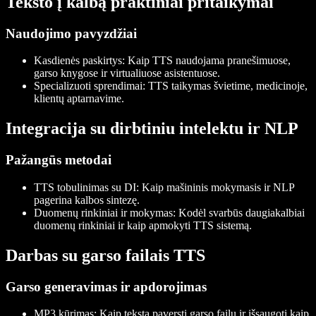
Teksto į kalbą praktiniai pritaikymai
Naudojimo pavyzdžiai
Kasdienės paskirtys
: Kaip TTS naudojama pranešimuose,
garso knygose ir virtualiuose asistentuose.
Specializuoti sprendimai
: TTS taikymas švietime, medicinoje,
klientų aptarnavime.
Integracija su dirbtiniu intelektu ir NLP
Pažangūs metodai
TTS tobulinimas su DI
: Kaip mašininis mokymasis ir NLP
pagerina kalbos sintezę.
Duomenų rinkiniai ir mokymas
: Kodėl svarbūs daugiakalbiai
duomenų rinkiniai ir kaip apmokyti TTS sistemą.
Darbas su garso failais TTS
Garso generavimas ir apdorojimas
MP3 kūrimas
: Kaip tekstą paversti garso failu ir išsaugoti kaip