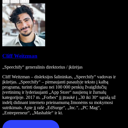
Cliff Weitzman
„Speechify“ generalinis direktorius / įkūrėjas
Cliff Weitzman – disleksijos šalininkas, „Speechify“ vadovas ir
įkūrėjas. „Speechify“ – pirmaujanti pasaulyje teksto į kalbą
programa, turinti daugiau nei 100 000 penkių žvaigždučių
įvertinimų ir lyderiaujanti „App Store“ naujienų ir žurnalų
kategorijoje. 2017 m. „Forbes“ jį įtraukė į „30 iki 30“ sąrašą už
indėlį didinant interneto prieinamumą žmonėms su mokymosi
sutrikimais. Apie jį rašė „EdSurge“, „Inc.“, „PC Mag“,
„Entrepreneur“, „Mashable“ ir kt.