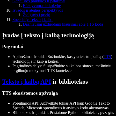
Geriausios praktikos ir patarimai
Efektyvumas ir kokybė
Išvados ir ateities perspektyvos
Žvilgsnis į priekį
Speechify Teksto į kalbą
Dažniausiai užduodami klausimai apie TTS kodą
Įvadas į teksto į kalbą technologiją
Pagrindai
Apibrėžimas ir raida
: Sužinokite, kas yra teksto į kalbą (
TTS
)
technologija ir kaip ji keitėsi.
Pagrindinės dalys
: Susipažinkite su kalbos sinteze, mašininiu
ir giliuoju mokymusi TTS kontekste.
Teksto į kalbą API
ir bibliotekos
TTS ekosistemos apžvalga
Populiarios API
: Apžvelkite tokias API kaip Google Text to
Speech, Microsoft sprendimus ir atvirojo kodo alternatyvas.
Bibliotekos ir įrankiai
: Pristatome Python bibliotekas, pvz.
gtts