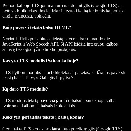
Python kalboje TTS galima kurti naudojant
gtts
(Google TTS) ar
pyttsx3
bibliotekas. Jos leidžia sintezuoti kalbą keliomis kalbomis –
anglų, prancūzų, vokiečių.
Kaip paversti tekstą balsu HTML?
Norint HTML puslapiuose tekstą paversti balsu, naudokite
JavaScript ir Web Speech API. Ši API leidžia integruoti kalbos
sintezę tiesiogiai į žiniatinklio puslapius.
Kas yra TTS modulis Python kalboje?
TTS Python modulis – tai biblioteka ar paketas, leidžiantis paversti
tekstą balsu. Pavyzdžiai:
gtts
ir
pyttsx3
.
Ką daro TTS modulis?
TTS modulis tekstą paverčia girdimu balsu – sintezuoja kalbą
įvairiomis kalbomis, balsais ir akcentais.
Koks yra geriausias teksto į kalbą kodas?
Geriausias TTS kodas priklauso nuo poreikių:
gtts
(Google TTS)