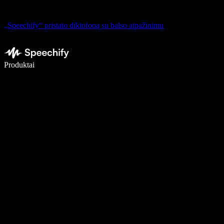
„Speechify“ pristato diktofoną su balso atpažinimu
Rašykite 5× greičiau naudodami diktavimą balsu
Produktai
Sužinokite daugiau