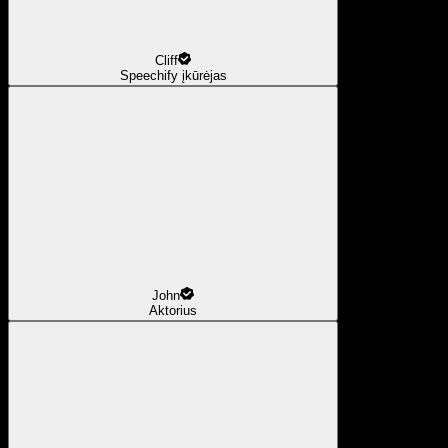
Cliff
Speechify įkūrėjas
John
Aktorius