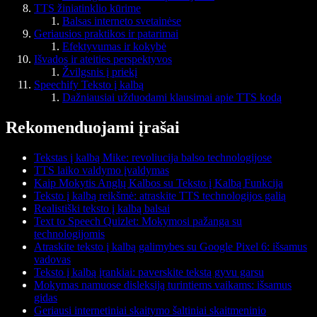
TTS žiniatinklio kūrime
Balsas interneto svetainėse
Geriausios praktikos ir patarimai
Efektyvumas ir kokybė
Išvados ir ateities perspektyvos
Žvilgsnis į priekį
Speechify Teksto į kalbą
Dažniausiai užduodami klausimai apie TTS kodą
Rekomenduojami įrašai
Tekstas į kalbą Mike: revoliucija balso technologijose
TTS laiko valdymo įvaldymas
Kaip Mokytis Anglų Kalbos su Teksto į Kalbą Funkcija
Teksto į kalbą reikšmė: atraskite TTS technologijos galią
Realistiški teksto į kalbą balsai
Text to Speech Quizlet: Mokymosi pažanga su
technologijomis
Atraskite teksto į kalbą galimybes su Google Pixel 6: išsamus
vadovas
Teksto į kalbą įrankiai: paverskite tekstą gyvu garsu
Mokymas namuose disleksiją turintiems vaikams: išsamus
gidas
Geriausi internetiniai skaitymo šaltiniai skaitmeninio