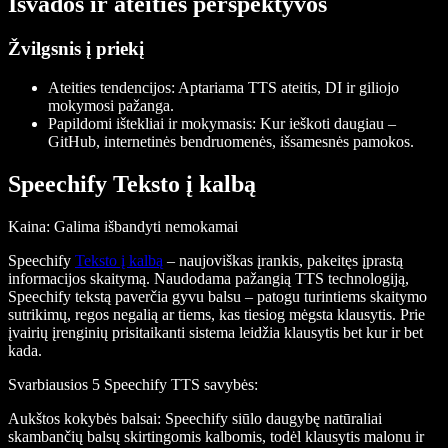
Išvados ir ateities perspektyvos
Žvilgsnis į priekį
Ateities tendencijos
: Aptariama TTS ateitis, DI ir giliojo
mokymosi pažanga.
Papildomi ištekliai ir mokymasis
: Kur ieškoti daugiau –
GitHub, internetinės bendruomenės, išsamesnės pamokos.
Speechify Teksto į kalbą
Kaina
: Galima išbandyti nemokamai
Speechify
Teksto į kalbą
– naujoviškas įrankis, pakeitęs įprastą
informacijos skaitymą. Naudodama pažangią TTS technologiją,
Speechify tekstą paverčia gyvu balsu – patogu turintiems skaitymo
sutrikimų, regos negalią ar tiems, kas tiesiog mėgsta klausytis. Prie
įvairių įrenginių prisitaikanti sistema leidžia klausytis bet kur ir bet
kada.
Svarbiausios 5 Speechify TTS savybės
:
Aukštos kokybės balsai
: Speechify siūlo daugybę natūraliai
skambančių balsų skirtingomis kalbomis, todėl klausytis malonu ir