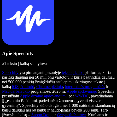
Apie Speechify
#1 teksto į kalbą skaitytuvas
Speechify
yra pirmaujanti pasaulyje
teksto į kalbą
platforma, kuria
pasitiki daugiau nei 50 milijonų vartotojų ir kurią pagrindžia daugiau
nei 500 000 penkių žvaigždučių atsiliepimų skirtingose teksto į
kalbą
iOS
,
Android
,
Chrome plėtinio
,
internetinės programėlės
ir
Mac darbalaukio
programose. 2025 m.
Apple apdovanojo
Speechify
prestižiniu
Apple dizaino apdovanojimu
per
WWDC
, pavadindama
jį „esminiu ištekliumi, padedančiu žmonėms gyventi visavertį
gyvenimą“. Speechify siūlo daugiau nei 1 000 natūraliai skambančių
balsų daugiau nei 60 kalbų ir naudojamas beveik 200 šalių. Tarp
įžymybių balsų –
Snoop Dogg
ir
Gwyneth Paltrow
. Kūrėjams ir