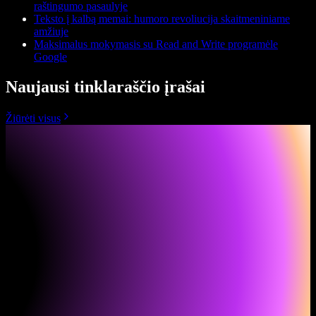
raštingumo pasaulyje
Teksto į kalbą memai: humoro revoliucija skaitmeniniame
amžiuje
Maksimalus mokymasis su Read and Write programėle
Google
Naujausi tinklaraščio įrašai
Žiūrėti visus