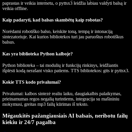
paprastas ir veikia internetu, o
pyttsx3
leidžia labiau valdyti balsą ir
veikia offline.
Kaip padaryti, kad balsas skambėtų kaip robotas?
Norėdami robotiško balso, keiskite toną, tempą ir intonaciją
sintezatoriuje. Kai kurios bibliotekos turi jau paruoštus robotiškus
balsus.
Kas yra biblioteka Python kalboje?
Python biblioteka – tai modulių ir funkcijų rinkinys, leidžiantis
išplėsti kodą nerašant visko patiems. TTS bibliotekos:
gtts
ir
pyttsx3
.
Kokie TTS kodo privalumai?
Privalumai: kalbos sintezė realiu laiku, daugiakalbis palaikymas,
prieinamumas regos negalią turintiems, integracija su mašininiu
mokymusi, greitas mp3 failų kūrimas iš teksto.
Mėgaukitės pažangiausiais AI balsais, neribotu failų
kiekiu ir 24/7 pagalba