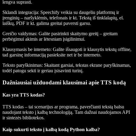
lengva suprasti.
Sklandi integracija
: Speechify veikia su daugeliu platformų ir
įrenginių – naršyklėmis, telefonais ir kt. Tekstą iš tinklalapių, el.
laiškų, PDF ir kt. galima greitai paversti garsu.
Greičio valdymas
: Galite pasirinkti skaitymo greitį – greitam
perbėgimui akimis ar lėtesniam įsigilinimui.
Klausymasis be interneto
: Galite išsaugoti ir klausytis tekstų offline,
tad garsinę informaciją pasieksite net ir be interneto.
Teksto paryškinimas
: Skaitant garsiai, tekstas ekrane paryškinamas,
todėl patogu sekti ir geriau įsisavinti turinį.
Dažniausiai užduodami klausimai apie TTS kodą
Kas yra TTS kodas?
TTS kodas – tai scenarijus ar programa, paverčianti tekstą balsu
naudojant teksto į kalbą technologiją. Tam dažnai naudojamos API
ir sintezės bibliotekos.
Kaip sukurti teksto į kalbą kodą Python kalba?