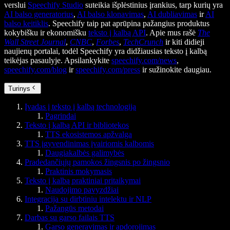
verslui
Speechify Studio
suteikia išplėstinius įrankius, tarp kurių yra
AI balso generatorius
,
AI balso klonavimas
,
AI dubliavimas
ir
AI
balso keitiklis
. Speechify taip pat aprūpina pažangius produktus
kokybišku ir ekonomišku
teksto į kalbą API
. Apie mus rašė
The
Wall Street Journal
,
CNBC
,
Forbes
,
TechCrunch
ir kiti didieji
naujienų portalai, todėl Speechify yra didžiausias teksto į kalbą
teikėjas pasaulyje. Apsilankykite
speechify.com/news
,
speechify.com/blog
ir
speechify.com/press
ir sužinokite daugiau.
Turinys
Įvadas į teksto į kalbą technologiją
Pagrindai
Teksto į kalbą API ir bibliotekos
TTS ekosistemos apžvalga
TTS įgyvendinimas įvairiomis kalbomis
Daugiakalbės galimybės
Pradedančiųjų pamokos žingsnis po žingsnio
Praktinis mokymasis
Teksto į kalbą praktiniai pritaikymai
Naudojimo pavyzdžiai
Integracija su dirbtiniu intelektu ir NLP
Pažangūs metodai
Darbas su garso failais TTS
Garso generavimas ir apdorojimas