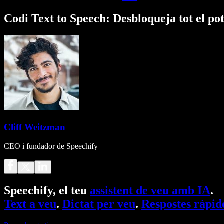
Codi Text to Speech: Desbloqueja tot el po
Cliff Weitzman
CEO i fundador de Speechify
Speechify, el teu
assistent de veu amb IA
.
Text a veu
.
Dictat per veu
.
Respostes ràpid