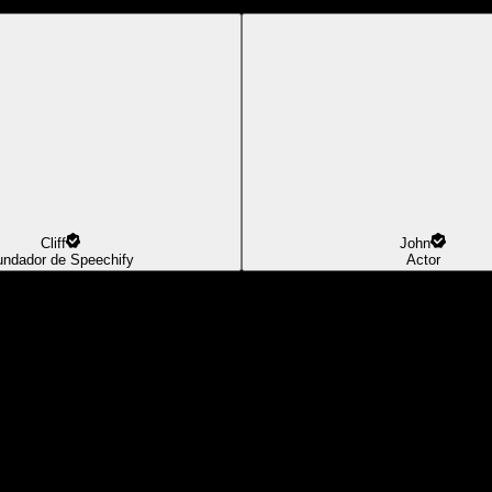
Cliff
John
undador de Speechify
Actor