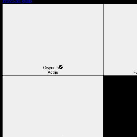
Prova-ho gratis
Gwyneth
Actriu
F