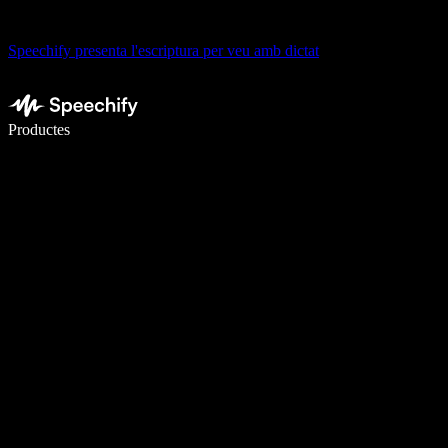
Speechify presenta l'escriptura per veu amb dictat
Escriu 5× més ràpid amb la veu
Productes
Més informació