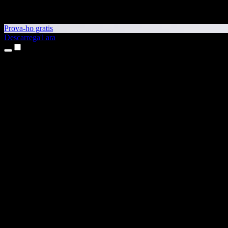
Prova-ho gratis
Descarrega'l ara
Productes
Text a veu
Aplicacions per a iPhone i iPad
Aplicació per a Android
Extensió per al Chrome
Extensió per a l'Edge
Aplicació web
Aplicació per al Mac
Aplicació per al Windows