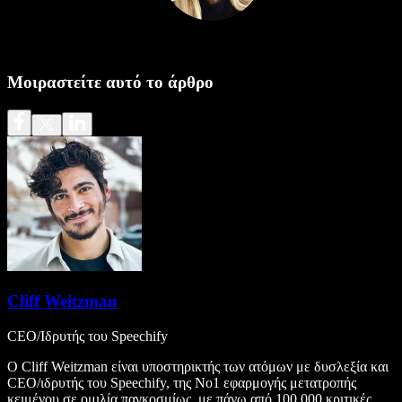
Μοιραστείτε αυτό το άρθρο
Cliff Weitzman
CEO/Ιδρυτής του Speechify
Ο Cliff Weitzman είναι υποστηρικτής των ατόμων με δυσλεξία και
CEO/ιδρυτής του Speechify, της Νο1 εφαρμογής μετατροπής
κειμένου σε ομιλία παγκοσμίως, με πάνω από 100.000 κριτικές