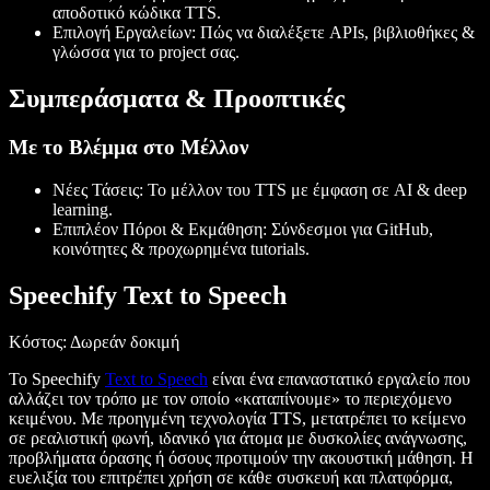
αποδοτικό κώδικα TTS.
Επιλογή Εργαλείων
: Πώς να διαλέξετε APIs, βιβλιοθήκες &
γλώσσα για το project σας.
Συμπεράσματα & Προοπτικές
Με το Βλέμμα στο Μέλλον
Νέες Τάσεις
: Το μέλλον του TTS με έμφαση σε AI & deep
learning.
Επιπλέον Πόροι & Εκμάθηση
: Σύνδεσμοι για GitHub,
κοινότητες & προχωρημένα tutorials.
Speechify Text to Speech
Κόστος
: Δωρεάν δοκιμή
Το Speechify
Text to Speech
είναι ένα επαναστατικό εργαλείο που
αλλάζει τον τρόπο με τον οποίο «καταπίνουμε» το περιεχόμενο
κειμένου. Με προηγμένη τεχνολογία TTS, μετατρέπει το κείμενο
σε ρεαλιστική φωνή, ιδανικό για άτομα με δυσκολίες ανάγνωσης,
προβλήματα όρασης ή όσους προτιμούν την ακουστική μάθηση. Η
ευελιξία του επιτρέπει χρήση σε κάθε συσκευή και πλατφόρμα,