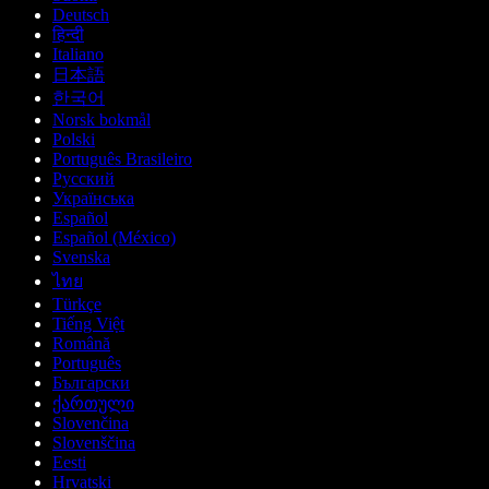
Deutsch
हिन्दी
Italiano
日本語
한국어
Norsk bokmål
Polski
Português Brasileiro
Русский
Українська
Español
Español (México)
Svenska
ไทย
Türkçe
Tiếng Việt
Română
Português
Български
ქართული
Slovenčina
Slovenščina
Eesti
Hrvatski