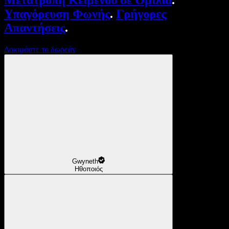
Μετατροπή Κειμένου σε Ομιλία
.
Υπαγόρευση Φωνής
.
Γρήγορες
Απαντήσεις
.
Δοκιμάστε το δωρεάν
Gwyneth
Ηθοποιός