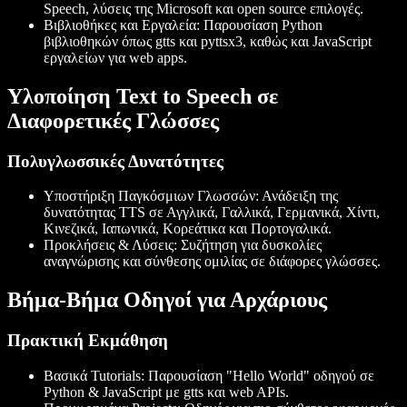
Speech, λύσεις της Microsoft και open source επιλογές.
Βιβλιοθήκες και Εργαλεία
: Παρουσίαση Python
βιβλιοθηκών όπως
gtts
και
pyttsx3
, καθώς και JavaScript
εργαλείων για web apps.
Υλοποίηση Text to Speech σε
Διαφορετικές Γλώσσες
Πολυγλωσσικές Δυνατότητες
Υποστήριξη Παγκόσμιων Γλωσσών
: Ανάδειξη της
δυνατότητας TTS σε Αγγλικά, Γαλλικά, Γερμανικά, Χίντι,
Κινεζικά, Ιαπωνικά, Κορεάτικα και Πορτογαλικά.
Προκλήσεις & Λύσεις
: Συζήτηση για δυσκολίες
αναγνώρισης και σύνθεσης ομιλίας σε διάφορες γλώσσες.
Βήμα-Βήμα Οδηγοί για Αρχάριους
Πρακτική Εκμάθηση
Βασικά Tutorials
: Παρουσίαση "Hello World" οδηγού σε
Python & JavaScript με
gtts
και web APIs.