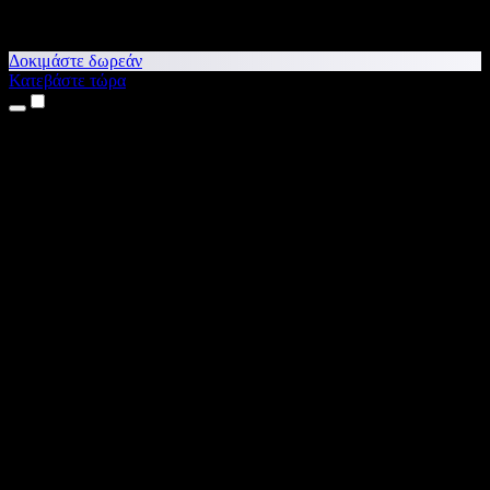
Δοκιμάστε δωρεάν
Κατεβάστε τώρα
Προϊόντα
Κείμενο σε Ομιλία
Εφαρμογές για iPhone & iPad
Εφαρμογή για Android
Επέκταση για Chrome
Επέκταση για Edge
Web εφαρμογή
Εφαρμογή για Mac
Εφαρμογή για Windows