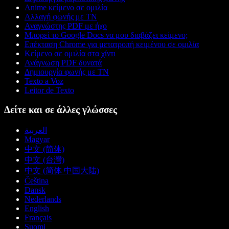
Anime κείμενο σε ομιλία
Αλλαγή φωνής με ΤΝ
Αναγνώστης PDF με ήχο
Μπορεί το Google Docs να μου διαβάζει κείμενο;
Επέκταση Chrome για μετατροπή κειμένου σε ομιλία
Κείμενο σε ομιλία στα χίντι
Ανάγνωση PDF δυνατά
Δημιουργία φωνής με ΤΝ
Texto a Voz
Leitor de Texto
Δείτε και σε άλλες γλώσσες
العربية
Magyar
中文 (简体)
中文 (台灣)
中文 (简体 中国大陆)
Čeština
Dansk
Nederlands
English
Français
Suomi