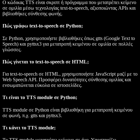
Ο κώδικας TTS είναι σκριπτ ή πρόγραμμα που μετατρέπει κείμενο
σε ομιλία μέσω τεχνολογίας text-to-speech, αξιοποιώντας APIs και
βιβλιοθήκες σύνθεσης φωνής.
Πώς γράφω text-to-speech σε Python;
Σε Python, χρησιμοποιήστε βιβλιοθήκες όπως
gtts
(Google Text to
Speech) και
pyttsx3
για μετατροπή κειμένου σε ομιλία σε πολλές
γλώσσες.
Πώς γίνεται το text-to-speech σε HTML;
Για text-to-speech σε HTML, χρησιμοποιήστε JavaScript μαζί με το
Web Speech API. Προσφέρει δυνατότητες σύνθεσης ομιλίας και
ενσωματώνεται εύκολα σε ιστοσελίδες.
Τι είναι το TTS module σε Python;
TTS module σε Python είναι βιβλιοθήκη για μετατροπή κειμένου
σε φωνή, π.χ.
gtts
και
pyttsx3
.
Τι κάνει το TTS module;
Το TTS module μετατρέπει κείμενο σε ήχο. Υποστηρίζει