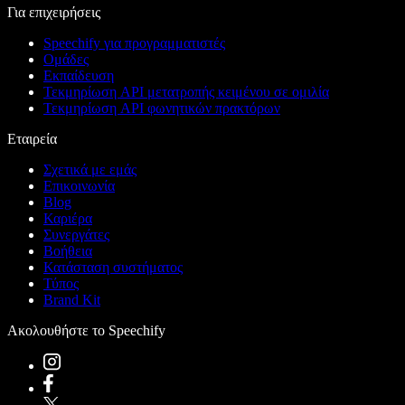
Για επιχειρήσεις
Speechify για προγραμματιστές
Ομάδες
Εκπαίδευση
Τεκμηρίωση API μετατροπής κειμένου σε ομιλία
Τεκμηρίωση API φωνητικών πρακτόρων
Εταιρεία
Σχετικά με εμάς
Επικοινωνία
Blog
Καριέρα
Συνεργάτες
Βοήθεια
Κατάσταση συστήματος
Τύπος
Brand Kit
Ακολουθήστε το Speechify