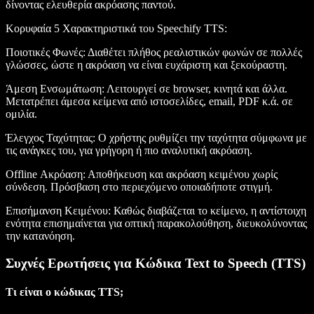
δίνοντας ελευθερία ακρόασης παντού.
Κορυφαία 5 Χαρακτηριστικά του Speechify TTS
:
Ποιοτικές Φωνές
: Διαθέτει πλήθος ρεαλιστικών φωνών σε πολλές
γλώσσες, ώστε η ακρόαση να είναι ευχάριστη και ξεκούραστη.
Άμεση Ενσωμάτωση
: Λειτουργεί σε browser, κινητά και άλλα.
Μετατρέπει άμεσα κείμενα από ιστοσελίδες, email, PDF κ.ά. σε
ομιλία.
Έλεγχος Ταχύτητας
: Ο χρήστης ρυθμίζει την ταχύτητα σύμφωνα με
τις ανάγκες του, για γρήγορη ή πιο αναλυτική ακρόαση.
Offline Ακρόαση
: Αποθήκευση και ακρόαση κειμένου χωρίς
σύνδεση. Πρόσβαση στο περιεχόμενο οποιαδήποτε στιγμή.
Επισήμανση Κειμένου
: Καθώς διαβάζεται το κείμενο, η αντίστοιχη
ενότητα επισημαίνεται για οπτική παρακολούθηση, διευκολύνοντας
την κατανόηση.
Συχνές Ερωτήσεις για Κώδικα Text to Speech (TTS)
Τι είναι ο κώδικας TTS;