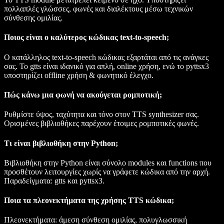
πολλαπλές γλώσσες, φωνές και διαλέκτους μέσω τεχνικών
σύνθεσης ομιλίας.
Ποιος είναι ο καλύτερος κώδικας text-to-speech;
Ο κατάλληλος text-to-speech κώδικας εξαρτάται από τις ανάγκες
σας. Το
gtts
είναι ιδανικό για απλή, online χρήση, ενώ το
pyttsx3
υποστηρίζει offline χρήση & φωνητικό έλεγχο.
Πώς κάνω μια φωνή να ακούγεται ρομποτική;
Ρυθμίστε ύψος, ταχύτητα και τόνο στον TTS synthesizer σας.
Ορισμένες βιβλιοθήκες παρέχουν έτοιμες ρομποτικές φωνές.
Τι είναι βιβλιοθήκη στην Python;
Βιβλιοθήκη στην Python είναι σύνολο modules και functions που
προσθέτουν λειτουργίες χωρίς να γράφετε κώδικα από την αρχή.
Παραδείγματα:
gtts
και
pyttsx3
.
Ποια τα πλεονεκτήματα της χρήσης TTS κώδικα;
Πλεονεκτήματα: άμεση σύνθεση ομιλίας, πολυγλωσσική