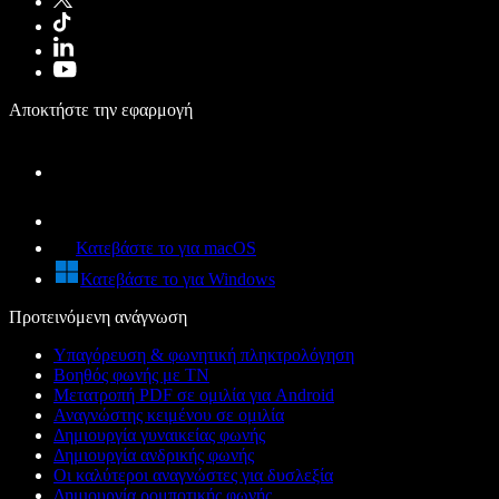
Αποκτήστε την εφαρμογή
Κατεβάστε το για macOS
Κατεβάστε το για Windows
Προτεινόμενη ανάγνωση
Υπαγόρευση & φωνητική πληκτρολόγηση
Βοηθός φωνής με ΤΝ
Μετατροπή PDF σε ομιλία για Android
Αναγνώστης κειμένου σε ομιλία
Δημιουργία γυναικείας φωνής
Δημιουργία ανδρικής φωνής
Οι καλύτεροι αναγνώστες για δυσλεξία
Δημιουργία ρομποτικής φωνής