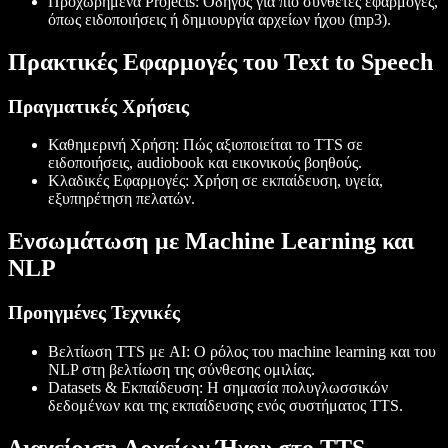
Προχωρημένα Projects
: Οδηγός για πιο σύνθετες εφαρμογές,
όπως ειδοποιήσεις ή δημιουργία αρχείων ήχου (mp3).
Πρακτικές Εφαρμογές του Text to Speech
Πραγματικές Χρήσεις
Καθημερινή Χρήση
: Πώς αξιοποιείται το TTS σε
ειδοποιήσεις, audiobook και εικονικούς βοηθούς.
Κλαδικές Εφαρμογές
: Χρήση σε εκπαίδευση, υγεία,
εξυπηρέτηση πελατών.
Ενσωμάτωση με Machine Learning και
NLP
Προηγμένες Τεχνικές
Βελτίωση TTS με AI
: Ο ρόλος του machine learning και του
NLP στη βελτίωση της σύνθεσης ομιλίας.
Datasets & Εκπαίδευση
: Η σημασία πολυγλωσσικών
δεδομένων και της εκπαίδευσης ενός συστήματος TTS.
Διαχείριση Αρχείων Ήχου στο TTS