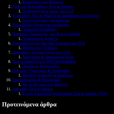
Κατανόηση των Βασικών
APIs και Βιβλιοθήκες Text to Speech
Πλοήγηση στον Χώρο του TTS
Υλοποίηση Text to Speech σε Διαφορετικές Γλώσσες
Πολυγλωσσικές Δυνατότητες
Βήμα-Βήμα Οδηγοί για Αρχάριους
Πρακτική Εκμάθηση
Πρακτικές Εφαρμογές του Text to Speech
Πραγματικές Χρήσεις
Ενσωμάτωση με Machine Learning και NLP
Προηγμένες Τεχνικές
Διαχείριση Αρχείων Ήχου στο TTS
Διαχείριση & Δημιουργία Ήχου
Text to Speech στον Web Development
Ομιλία σε Ιστοσελίδες
Βέλτιστες Πρακτικές & Συμβουλές
Μέγιστη Απόδοση & Ποιότητα
Συμπεράσματα & Προοπτικές
Με το Βλέμμα στο Μέλλον
Speechify Text to Speech
Συχνές Ερωτήσεις για Κώδικα Text to Speech (TTS)
Προτεινόμενα άρθρα