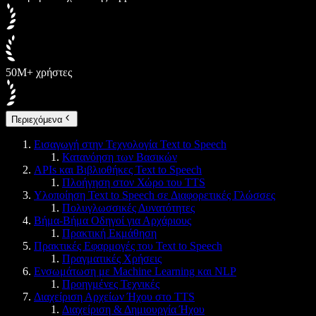
50M+ χρήστες
Περιεχόμενα
Εισαγωγή στην Τεχνολογία Text to Speech
Κατανόηση των Βασικών
APIs και Βιβλιοθήκες Text to Speech
Πλοήγηση στον Χώρο του TTS
Υλοποίηση Text to Speech σε Διαφορετικές Γλώσσες
Πολυγλωσσικές Δυνατότητες
Βήμα-Βήμα Οδηγοί για Αρχάριους
Πρακτική Εκμάθηση
Πρακτικές Εφαρμογές του Text to Speech
Πραγματικές Χρήσεις
Ενσωμάτωση με Machine Learning και NLP
Προηγμένες Τεχνικές
Διαχείριση Αρχείων Ήχου στο TTS
Διαχείριση & Δημιουργία Ήχου