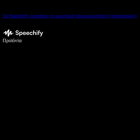
Το Speechify λανσάρει τη φωνητική πληκτρολόγηση (υπαγόρευση)
Γράψτε 5× πιο γρήγορα με φωνητική πληκτρολόγηση
Προϊόντα
Μάθετε περισσότερα