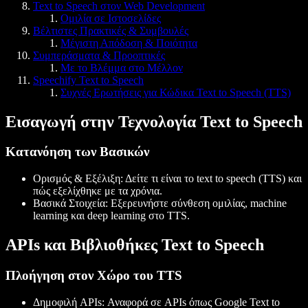
Text to Speech στον Web Development
Ομιλία σε Ιστοσελίδες
Βέλτιστες Πρακτικές & Συμβουλές
Μέγιστη Απόδοση & Ποιότητα
Συμπεράσματα & Προοπτικές
Με το Βλέμμα στο Μέλλον
Speechify Text to Speech
Συχνές Ερωτήσεις για Κώδικα Text to Speech (TTS)
Εισαγωγή στην Τεχνολογία Text to Speech
Κατανόηση των Βασικών
Ορισμός & Εξέλιξη
: Δείτε τι είναι το text to speech (TTS) και
πώς εξελίχθηκε με τα χρόνια.
Βασικά Στοιχεία
: Εξερευνήστε σύνθεση ομιλίας, machine
learning και deep learning στο TTS.
APIs και Βιβλιοθήκες Text to Speech
Πλοήγηση στον Χώρο του TTS
Δημοφιλή APIs
: Αναφορά σε APIs όπως Google Text to