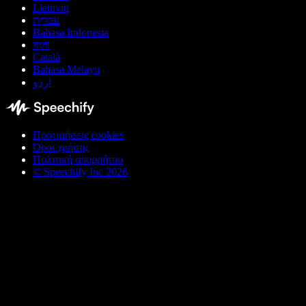
Lietuvių
עברית
Bahasa Indonesia
বাংলা
Català
Bahasa Melayu
اردو
Προτιμήσεις cookies
Όροι χρήσης
Πολιτική απορρήτου
© Speechify Inc 2026