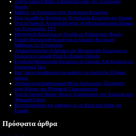
Text to Speech Mike: Επαναστατώντας την Τεχνολογία
Φωνής
Μάθετε το Χρονισμό στην Ανάγνωση Κειμένου
Πώς να μάθετε Αγγλικά με Τεχνολογία Κειμένου-σε-Ομιλία
Text to Speech: Αποκαλύπτοντας τη Μεταμορφωτική Δύναμη
της Τεχνολογίας TTS
Μετατροπή Κειμένου σε Ομιλία με Ρεαλιστικές Φωνές
Quizlet Μετατροπή Κειμένου σε Ομιλία: Βελτίωση
Μάθησης με Τεχνολογία
Αποκαλύπτοντας τη Δύναμη της Μετατροπής Κειμένου σε
Ομιλία στο Google Pixel 6: Πλήρης Οδηγός
Εργαλεία Μετατροπής Κειμένου σε Ομιλία: Από Κείμενο σε
Ρεαλιστικό Ήχο
Κατ’ οίκον εκπαίδευση για μαθητές με δυσλεξία: Πλήρης
οδηγός
Τα Καλύτερα Διαδικτυακά Μέσα Ανάγνωσης: Πλοήγηση
στον Κόσμο του Ψηφιακού Γραμματισμού
Text to Speech Meme: Φέρνει Επανάσταση στο Χιούμορ στη
Ψηφιακή Εποχή
Βελτιστοποίηση της μάθησης με το Read and Write για
Google
Πρόσφατα άρθρα