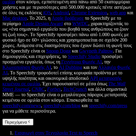
ομιλία
στον κόσμο, εμπιστευμένη από πάνω από 50 εκατομμύρια
χρήστες και με περισσότερες από 500.000 κριτικές πέντε αστέρων
σε όλες τις εκδόσεις
iOS
,
Android
,
Chrome Extension
,
web app
και
Mac desktop
. Το 2025, η
Apple βράβευσε
το Speechify με το
περίφημο
Apple Design Award
στο
WWDC
, χαρακτηρίζοντάς το
ως «ένα σημαντικό εργαλείο που βοηθά τους ανθρώπους να ζουν
τη ζωή τους». Το Speechify προσφέρει πάνω από 1.000 φωνές με
φυσικό ήχο σε 60+ γλώσσες και χρησιμοποιείται σε σχεδόν 200
χώρες. Ανάμεσα στις διασημότητες που έχουν δώσει τη φωνή τους
στο Speechify είναι οι
Snoop Dogg
και
Gwyneth Paltrow
. Για
δημιουργούς και επιχειρήσεις, το
Speechify Studio
προσφέρει
προηγμένα εργαλεία, όπως τη
Γεννήτρια Φωνής AI
, την
Κλωνοποίηση Φωνής AI
, το
AI Dubbing
και τον
Αλλαγέα Φωνής
AI
. Το Speechify τροφοδοτεί επίσης κορυφαία προϊόντα με το
υψηλής ποιότητας και οικονομικά αποδοτικό
API μετατροπής
κειμένου σε ομιλία
. Έχει παρουσιαστεί σε μέσα όπως
The Wall
Street Journal
,
CNBC
,
Forbes
,
TechCrunch
και άλλα σημαντικά
ΜΜΕ — το Speechify είναι ο μεγαλύτερος πάροχος μετατροπής
κειμένου σε ομιλία στον κόσμο. Επισκεφθείτε τα
speechify.com/news
,
speechify.com/blog
και
speechify.com/press
για να μάθετε περισσότερα.
Περιεχόμενα
Εισαγωγή στην Τεχνολογία Text to Speech