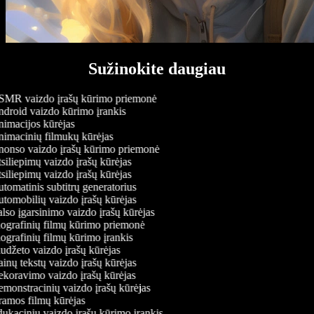
Sužinokite daugiau
MR vaizdo įrašų kūrimo priemonė
droid vaizdo kūrimo įrankis
imacijos kūrėjas
imacinių filmukų kūrėjas
onso vaizdo įrašų kūrimo priemonė
siliepimų vaizdo įrašų kūrėjas
siliepimų vaizdo įrašų kūrėjas
tomatinis subtitrų generatorius
tomobilių vaizdo įrašų kūrėjas
lso įgarsinimo vaizdo įrašų kūrėjas
ografinių filmų kūrimo priemonė
ografinių filmų kūrimo įrankis
udžeto vaizdo įrašų kūrėjas
inų tekstų vaizdo įrašų kūrėjas
koravimo vaizdo įrašų kūrėjas
monstracinių vaizdo įrašų kūrėjas
amos filmų kūrėjas
ukacinių vaizdo įrašų kūrimo įrankis