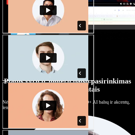
Platus vyrų ir moterų balsų pasirinkimas
su įvairiais akcentais
Nėra dviejų vienodų projektų. Rinkitės iš 100+ AI balsų ir akcentų,
lengvai juos prisitaikykite.