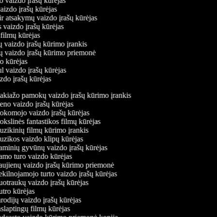
o vaizdo įrašų kūrėjas
vaizdo įrašų kūrėjas
ir atsakymų vaizdo įrašų kūrėjas
s vaizdo įrašų kūrėjas
 filmų kūrėjas
ų vaizdo įrašų kūrimo įrankis
nių vaizdo įrašų kūrimo priemonė
do kūrėjas
l vaizdo įrašų kūrėjas
izdo įrašų kūrėjas
kiažo pamokų vaizdo įrašų kūrimo įrankis
no vaizdo įrašų kūrėjas
komojo vaizdo įrašų kūrėjas
kslinės fantastikos filmų kūrėjas
zikinių filmų kūrimo įrankis
zikos vaizdo klipų kūrėjas
minių gyvūnų vaizdo įrašų kūrėjas
mo turo vaizdo kūrėjas
ujienų vaizdo įrašų kūrimo priemonė
kilnojamojo turto vaizdo įrašų kūrėjas
otraukų vaizdo įrašų kūrėjas
tro kūrėjas
odijų vaizdo įrašų kūrėjas
slaptingų filmų kūrėjas