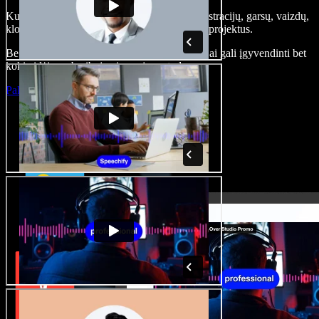
Kurkite įgarsinimus, pridėkite nemokamų iliustracijų, garsų, vaizdų,
klonuokite balsą – kurkite pilnus, įspūdingus projektus.
Be jokių mokymų ir viskas naršyklėje – kūrėjai gali įgyvendinti bet
kokią idėją, neberibojami senųjų metodų.
Paleisti studiją