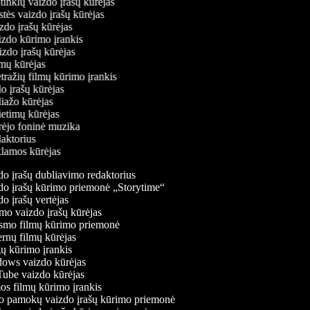
ų tinklų vaizdo įrašų kūrėjas
stės vaizdo įrašų kūrėjas
izdo įrašų kūrėjas
aizdo kūrimo įrankis
izdo įrašų kūrėjas
filmų kūrėjas
tražių filmų kūrimo įrankis
do įrašų kūrėjas
liažo kūrėjas
vietimų kūrėjas
ūrėjo foninė muzika
daktorius
eklamos kūrėjas
o įrašų dubliavimo redaktorius
o įrašų kūrimo priemonė „Storytime“
o įrašų vertėjas
o vaizdo įrašų kūrėjas
mo filmų kūrimo priemonė
rnų filmų kūrėjas
 kūrimo įrankis
ws vaizdo kūrėjas
be vaizdo kūrėjas
s filmų kūrimo įrankis
 pamokų vaizdo įrašų kūrimo priemonė