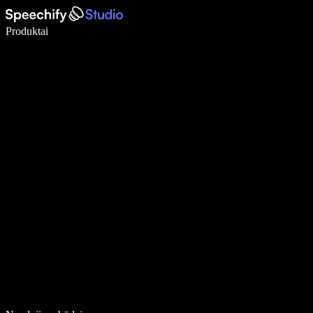
Rašykite 5× greičiau naudodami diktavimą balsu
Produktai
Sužinokite daugiau