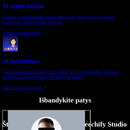
AI vaizdo studija
Kurkite ir redaguokite vaizdo įrašus nuo nulio su AI įrankiais.
Viskas, ko reikia vaizdo kūrimui.
Žiūrėti vaizdo studiją
AI dubliavimas
Vienu paspaudimu pasirinkite kalbą savo vaizdo įrašui. Sistema
priderins kalbėtojo balsą, intonaciją ir tempą.
Žiūrėti AI dubliavimą
Išbandykite patys
Štai ką galite nuveikti su Speechify Studio