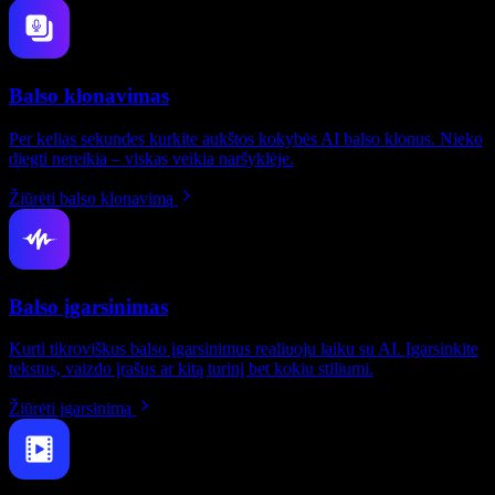
Balso klonavimas
Per kelias sekundes kurkite aukštos kokybės AI balso klonus. Nieko
diegti nereikia – viskas veikia naršyklėje.
Žiūrėti balso klonavimą
Balso įgarsinimas
Kurti tikroviškus balso įgarsinimus realiuoju laiku su AI. Įgarsinkite
tekstus, vaizdo įrašus ar kitą turinį bet kokiu stiliumi.
Žiūrėti įgarsinimą