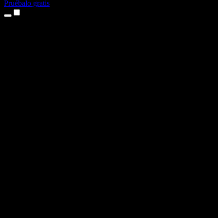
Pruébalo gratis
Productos
Texto a voz
App para iPhone y iPad
App para Android
Extensión para Chrome
Extensión para Edge
Aplicación web
App para Mac
App para Windows
Generador de voz con IA
Locuciones
Doblaje