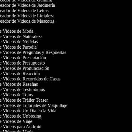
ador de Videos de Jardinería
ador de Videos de Letras
eador de Videos de Limpieza
eador de Videos de Mascotas
de Videos de Moda
de Videos de Naturaleza
de Videos de Noticias
de Videos de Parodia
de Videos de Preguntas y Respuestas
de Videos de Presentación
de Videos de Presupuesto
de Videos de Pronunciación
de Videos de Reacción
de Videos de Recorridos de Casas
de Videos de Reseñas
de Videos de Testimonios
de Videos de Tours
de Videos de Tráiler Teaser
de Videos de Tutoriales de Maquillaje
de Videos de Un Día en la Vida
de Videos de Unboxing
de Videos de Viaje
de Videos para Android
de Videos de Moda