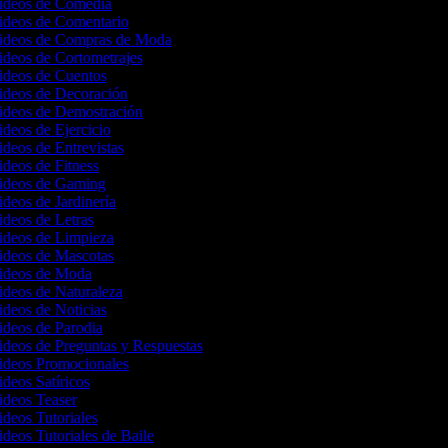
Videos de Comedia
Videos de Comentario
Videos de Compras de Moda
Videos de Cortometrajes
Videos de Cuentos
Videos de Decoración
Videos de Demostración
ideos de Ejercicio
ideos de Entrevistas
ideos de Fitness
Videos de Gaming
ideos de Jardinería
ideos de Letras
Videos de Limpieza
Videos de Mascotas
Videos de Moda
Videos de Naturaleza
ideos de Noticias
Videos de Parodia
Videos de Preguntas y Respuestas
Videos Promocionales
ideos Satíricos
Videos Teaser
ideos Tutoriales
ideos Tutoriales de Baile