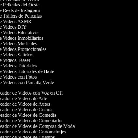
de Películas del Oeste
de Reels de Instagram
e Tráilers de Películas
 de Videos ASMR
 de Videos DIY
de Videos Educativos
de Videos Inmobiliarios
de Videos Musicales
de Videos Promocionales
de Videos Satíricos
de Videos Teaser
de Videos Tutoriales
de Videos Tutoriales de Baile
de Videos con Fotos
de Videos con Pantalla Verde
eador de Videos con Voz en Off
eador de Videos de Arte
eador de Videos de Autos
eador de Videos de Cocina
eador de Videos de Comedia
eador de Videos de Comentario
eador de Videos de Compras de Moda
eador de Videos de Cortometrajes
eador de Videos de Cuentos