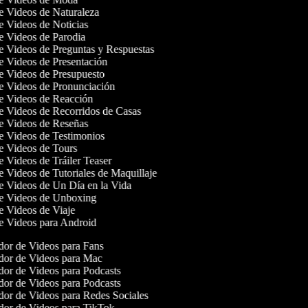
de Videos de Naturaleza
de Videos de Noticias
de Videos de Parodia
de Videos de Preguntas y Respuestas
de Videos de Presentación
de Videos de Presupuesto
de Videos de Pronunciación
de Videos de Reacción
de Videos de Recorridos de Casas
de Videos de Reseñas
de Videos de Testimonios
de Videos de Tours
de Videos de Tráiler Teaser
de Videos de Tutoriales de Maquillaje
de Videos de Un Día en la Vida
de Videos de Unboxing
de Videos de Viaje
de Videos para Android
or de Videos para Fans
or de Videos para Mac
or de Videos para Podcasts
or de Videos para Podcasts
or de Videos para Redes Sociales
or de Videos para TikTok