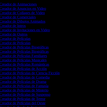
Creador de Animaciones
Creador de Anuncios en Video
Creador de Collages de Video
Creador de Comerciales
Creador de Dibujos Animados
Creador de Intros
Creador de Invitaciones en Video
Creador de Outros
Creador de Películas
Creador de Películas
Creador de Películas Biográficas
Creador de Películas Biográficas
Creador de Películas Familiares
Creador de Películas Musicales
Creador de Películas Románticas
Creador de Películas de Acción
Creador de Películas de Ciencia Ficción
Creador de Películas de Comedia
Creador de Películas de Drama
Creador de Películas de Fantasía
Creador de Películas de Misterio
Creador de Películas de Suspenso
Creador de Películas de Terror
Creador de Películas del Oeste