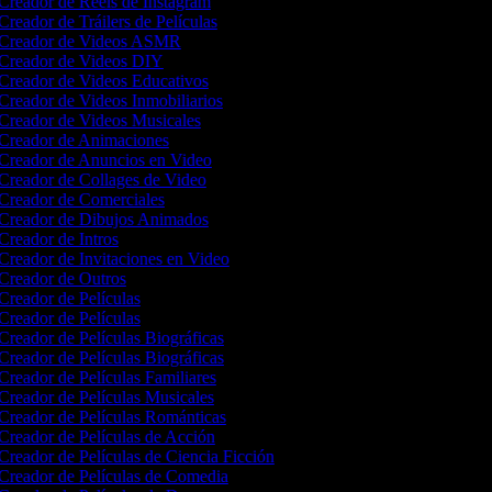
Creador de Reels de Instagram
Creador de Tráilers de Películas
Creador de Videos ASMR
Creador de Videos DIY
Creador de Videos Educativos
Creador de Videos Inmobiliarios
Creador de Videos Musicales
Creador de Animaciones
Creador de Anuncios en Video
Creador de Collages de Video
Creador de Comerciales
Creador de Dibujos Animados
Creador de Intros
Creador de Invitaciones en Video
Creador de Outros
Creador de Películas
Creador de Películas
Creador de Películas Biográficas
Creador de Películas Biográficas
Creador de Películas Familiares
Creador de Películas Musicales
Creador de Películas Románticas
Creador de Películas de Acción
Creador de Películas de Ciencia Ficción
Creador de Películas de Comedia