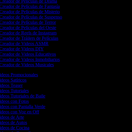
Creador de Películas de Drama
Creador de Películas de Fantasía
Creador de Películas de Misterio
Creador de Películas de Suspenso
Creador de Películas de Terror
Creador de Películas del Oeste
Creador de Reels de Instagram
Creador de Tráilers de Películas
Creador de Videos ASMR
Creador de Videos DIY
Creador de Videos Educativos
Creador de Videos Inmobiliarios
Creador de Videos Musicales
Videos Promocionales
ideos Satíricos
Videos Teaser
ideos Tutoriales
ideos Tutoriales de Baile
Videos con Fotos
ideos con Pantalla Verde
Videos con Voz en Off
Videos de Arte
Videos de Autos
Videos de Cocina