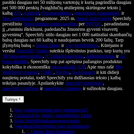
pasitiki daugiau nei 50 milijonų vartotojų ir kurią pagrindžia daugiau
nei 500 000 penkių žvaigždučių atsiliepimų skirtingose teksto į
kalbą
iOS
,
Android
,
Chrome plėtinio
,
internetinės programėlės
ir
Mac darbalaukio
programose. 2025 m.
Apple apdovanojo
Speechify
prestižiniu
Apple dizaino apdovanojimu
per
WWDC
, pavadindama
jį „esminiu ištekliumi, padedančiu žmonėms gyventi visavertį
gyvenimą“. Speechify siūlo daugiau nei 1 000 natūraliai skambančių
balsų daugiau nei 60 kalbų ir naudojamas beveik 200 šalių. Tarp
įžymybių balsų –
Snoop Dogg
ir
Gwyneth Paltrow
. Kūrėjams ir
verslui
Speechify Studio
suteikia išplėstinius įrankius, tarp kurių yra
AI balso generatorius
,
AI balso klonavimas
,
AI dubliavimas
ir
AI
balso keitiklis
. Speechify taip pat aprūpina pažangius produktus
kokybišku ir ekonomišku
teksto į kalbą API
. Apie mus rašė
The
Wall Street Journal
,
CNBC
,
Forbes
,
TechCrunch
ir kiti didieji
naujienų portalai, todėl Speechify yra didžiausias teksto į kalbą
teikėjas pasaulyje. Apsilankykite
speechify.com/news
,
speechify.com/blog
ir
speechify.com/press
ir sužinokite daugiau.
Turinys
Kas yra internetiniai tonų generatoriai?
Dažniausi šių įrankių panaudojimo būdai
Kaip išsirinkti tinkamą generatorių
5 geriausi internetiniai tonų generatoriai
1. Online Tone Generator