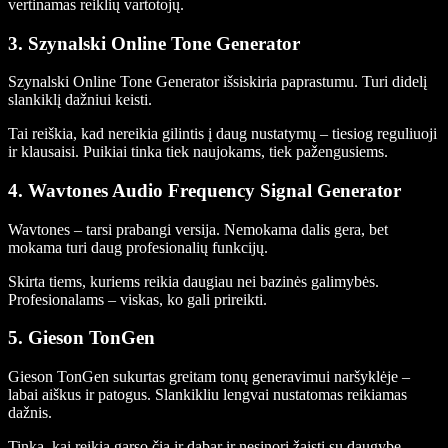
vertinamas reiklių vartotojų.
3. Szynalski Online Tone Generator
Szynalski Online Tone Generator išsiskiria paprastumu. Turi didelį
slankiklį dažniui keisti.
Tai reiškia, kad nereikia gilintis į daug nustatymų – tiesiog reguliuoji
ir klausaisi. Puikiai tinka tiek naujokams, tiek pažengusiems.
4. Wavtones Audio Frequency Signal Generator
Wavtones – tarsi prabangi versija. Nemokama dalis gera, bet
mokama turi daug profesionalių funkcijų.
Skirta tiems, kuriems reikia daugiau nei bazinės galimybės.
Profesionalams – viskas, ko gali prireikti.
5. Gieson TonGen
Gieson TonGen sukurtas greitam tonų generavimui naršyklėje –
labai aiškus ir patogus. Slankikliu lengvai nustatomas reikiamas
dažnis.
Tinka, kai reikia garso čia ir dabar ir nesinori žaisti su daugybe