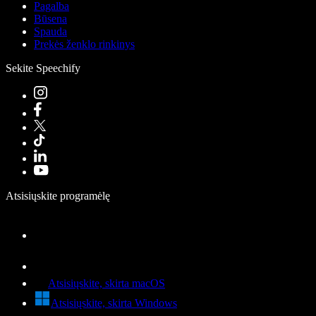
Pagalba
Būsena
Spauda
Prekės ženklo rinkinys
Sekite Speechify
Atsisiųskite programėlę
Atsisiųskite, skirta macOS
Atsisiųskite, skirta Windows