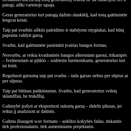
patogi, aiški vartotojo sąsaja.
Geras generatorius turi patogų dažnio slankiklį, kad toną galėtumėte
lengvai keisti.
Taip pat svarbūs aiškūs paleidimo ir stabdymo mygtukai, kad būtų
paprasta valdyti garsą.
Svarbu, kad galėtumėte pasirinkti įvairias bangos formas.
Nesvarbu, ar reikia kvadratinės bangos aštresniam garsui, trikampės
– švelnesniam ar pjūklo – sodriems harmonikams, generatorius turi
tai leisti.
Reguliuoti garsumą taip pat svarbu – tada garsas nebus per stiprus ar
per silpnas.
Taip pat būtinas patikimumas. Svarbu, kad generatorius veiktų
sklandžiai, be trukdžių.
Galimybė įrašyti ar eksportuoti sukurtą garsą – didelis pliusas, jei
reikia jį analizuoti ar dalintis.
Galima išsaugoti wav formatu – aukštos kokybės failas, tinkantis
tiek profesionalams, tiek asmeniniams projektams.