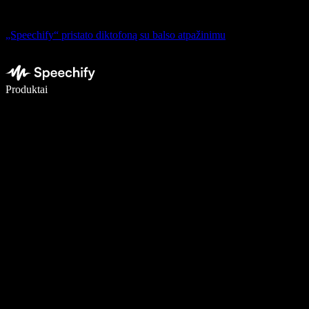
„Speechify“ pristato diktofoną su balso atpažinimu
Rašykite 5× greičiau naudodami diktavimą balsu
Produktai
Sužinokite daugiau