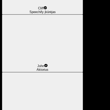
Cliff
Speechify įkūrėjas
John
Aktorius