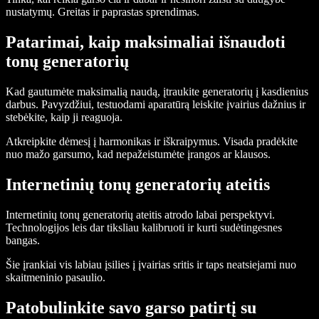
nustatymų. Greitas ir paprastas sprendimas.
Patarimai, kaip maksimaliai išnaudoti
tonų generatorių
Kad gautumėte maksimalią naudą, įtraukite generatorių į kasdienius
darbus. Pavyzdžiui, testuodami aparatūrą leiskite įvairius dažnius ir
stebėkite, kaip ji reaguoja.
Atkreipkite dėmesį į harmonikas ir iškraipymus. Visada pradėkite
nuo mažo garsumo, kad nepažeistumėte įrangos ar klausos.
Internetinių tonų generatorių ateitis
Internetinių tonų generatorių ateitis atrodo labai perspektyvi.
Technologijos leis dar tiksliau kalibruoti ir kurti sudėtingesnes
bangas.
Šie įrankiai vis labiau įsilies į įvairias sritis ir taps neatsiejami nuo
skaitmeninio pasaulio.
Patobulinkite savo garso patirtį su