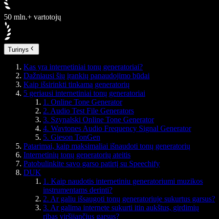
50 mln.+ vartotojų
Turinys
Kas yra internetiniai tonų generatoriai?
Dažniausi šių įrankių panaudojimo būdai
Kaip išsirinkti tinkamą generatorių
5 geriausi internetiniai tonų generatoriai
1. Online Tone Generator
2. Audio Test File Generators
3. Szynalski Online Tone Generator
4. Wavtones Audio Frequency Signal Generator
5. Gieson TonGen
Patarimai, kaip maksimaliai išnaudoti tonų generatorių
Internetinių tonų generatorių ateitis
Patobulinkite savo garso patirtį su Speechify
DUK
1. Kaip naudotis internetiniu generatoriumi muzikos
instrumentams derinti?
2. Ar galiu išsaugoti tonų generatoriuje sukurtus garsus?
3. Ar galima internete sukurti itin aukštus, girdimių
ribas viršijančius garsus?