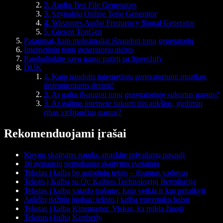
2. Audio Test File Generators
3. Szynalski Online Tone Generator
4. Wavtones Audio Frequency Signal Generator
5. Gieson TonGen
Patarimai, kaip maksimaliai išnaudoti tonų generatorių
Internetinių tonų generatorių ateitis
Patobulinkite savo garso patirtį su Speechify
DUK
1. Kaip naudotis internetiniu generatoriumi muzikos
instrumentams derinti?
2. Ar galiu išsaugoti tonų generatoriuje sukurtus garsus?
3. Ar galima internete sukurti itin aukštus, girdimių
ribas viršijančius garsus?
Rekomenduojami įrašai
Knygų skaitymo nauda: atraskite privalumų pasaulį
10 geriausių nemokamų skaitymo svetainių
Tekstas į kalbą be autorinių teisių – išsamus vadovas
Teksto į Kalbą su Qt: Kalbos Technologijų Revoliucija
Tekstas į kalbą vaizdo įrašams: kaip veikia ir kur pritaikyti
Aukštų dažnių juokas: teksto į kalbą voveriuko balsu
Tekstas į kalbą Kinemaster: Viskas, ką reikia žinoti
Tekstas į kalbą Kimberly