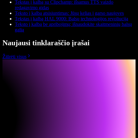
Tekstas į kalbą su Clipchamp: išsamus TTS vaizdo
redagavimo gidas
Teksto į kalbą atsisiuntimas: Jūsų kelias į garso naujoves
Tekstas į kalbą HAL 9000: Balsų technologijos revoliucija
Teksto į kalbą be apribojimų: išnaudokite skaitmeninių balsų
galią
Naujausi tinklaraščio įrašai
Žiūrėti visus