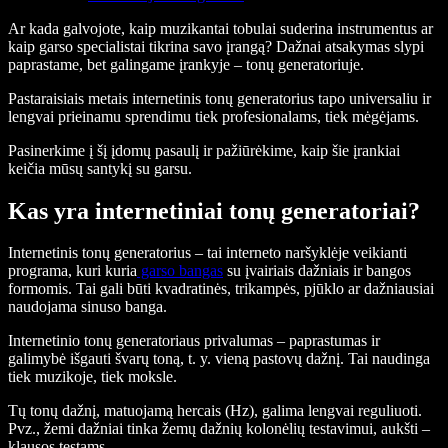
Ar kada galvojote, kaip muzikantai tobulai suderina instrumentus ar
kaip garso specialistai tikrina savo įrangą? Dažnai atsakymas slypi
paprastame, bet galingame įrankyje – tonų generatoriuje.
Pastaraisiais metais internetinis tonų generatorius tapo universaliu ir
lengvai prieinamu sprendimu tiek profesionalams, tiek mėgėjams.
Pasinerkime į šį įdomų pasaulį ir pažiūrėkime, kaip šie įrankiai
keičia mūsų santykį su garsu.
Kas yra internetiniai tonų generatoriai?
Internetinis tonų generatorius – tai interneto naršyklėje veikianti
programa, kuri kuria
garso bangas
su įvairiais dažniais ir bangos
formomis. Tai gali būti kvadratinės, trikampės, pjūklo ar dažniausiai
naudojama sinuso banga.
Internetinio tonų generatoriaus privalumas – paprastumas ir
galimybė išgauti švarų toną, t. y. vieną pastovų dažnį. Tai naudinga
tiek muzikoje, tiek moksle.
Tų tonų dažnį, matuojamą hercais (Hz), galima lengvai reguliuoti.
Pvz., žemi dažniai tinka žemų dažnių kolonėlių testavimui, aukšti –
klausos testams.