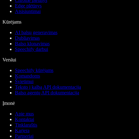
Chrome plėtinys
Edge plėtinys
Atsisiuntimai
Kūrėjams
AI balsų generavimas
Dubliavimas
Balso klonavimas
Speechify darbui
Verslui
Speechify kūrėjams
Komandoms
Švietimui
Teksto į kalbą API dokumentacija
Balso agentų API dokumentacija
Įmonė
Apie mus
Kontaktai
Tinklaraštis
Karjera
Partneriai