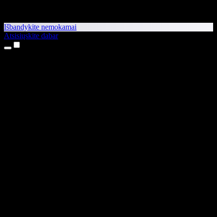
Išbandykite nemokamai
Atsisiųskite dabar
Produktai
Teksto skaitymas balsu
iPhone ir iPad programėlės
Android programėlė
Chrome plėtinys
Edge plėtinys
Interneto programėlė
Mac programėlė
Windows programėlė