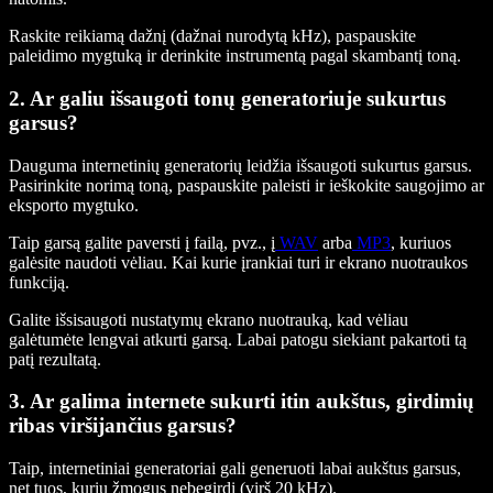
Raskite reikiamą dažnį (dažnai nurodytą kHz), paspauskite
paleidimo mygtuką ir derinkite instrumentą pagal skambantį toną.
2. Ar galiu išsaugoti tonų generatoriuje sukurtus
garsus?
Dauguma internetinių generatorių leidžia išsaugoti sukurtus garsus.
Pasirinkite norimą toną, paspauskite paleisti ir ieškokite saugojimo ar
eksporto mygtuko.
Taip garsą galite paversti į failą, pvz., į
WAV
arba
MP3
, kuriuos
galėsite naudoti vėliau. Kai kurie įrankiai turi ir ekrano nuotraukos
funkciją.
Galite išsisaugoti nustatymų ekrano nuotrauką, kad vėliau
galėtumėte lengvai atkurti garsą. Labai patogu siekiant pakartoti tą
patį rezultatą.
3. Ar galima internete sukurti itin aukštus, girdimių
ribas viršijančius garsus?
Taip, internetiniai generatoriai gali generuoti labai aukštus garsus,
net tuos, kurių žmogus nebegirdi (virš 20 kHz).