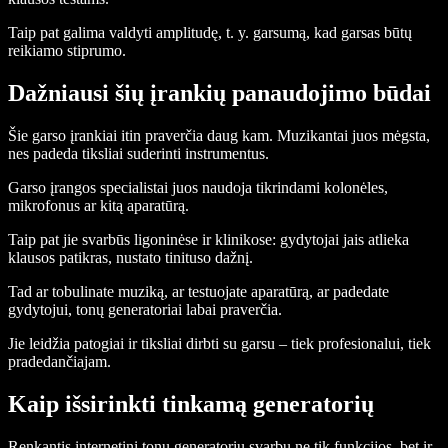
Taip pat galima valdyti amplitudę, t. y. garsumą, kad garsas būtų
reikiamo stiprumo.
Dažniausi šių įrankių panaudojimo būdai
Šie garso įrankiai itin praverčia daug kam. Muzikantai juos mėgsta,
nes padeda tiksliai suderinti instrumentus.
Garso įrangos specialistai juos naudoja tikrindami kolonėles,
mikrofonus ar kitą aparatūrą.
Taip pat jie svarbūs ligoninėse ir klinikose: gydytojai jais atlieka
klausos patikras, nustato tinituso dažnį.
Tad ar tobulinate muziką, ar testuojate aparatūrą, ar padedate
gydytojui, tonų generatoriai labai praverčia.
Jie leidžia patogiai ir tiksliai dirbti su garsu – tiek profesionalui, tiek
pradedančiajam.
Kaip išsirinkti tinkamą generatorių
Renkantis internetinį tonų generatorių svarbu ne tik funkcijos, bet ir