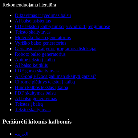
Rekomenduojama literatūra
Diktavimas ir įvedimas balsu
AI balso asistentas
PDF teksto į kalbą funkcija Android įrenginiuose
Teksto skaitytuvas
Moteriško balso generatorius
Vyriško balso generatorius
Geriausios skaitymo programos disleksijai
Roboto balso generatorius
Anime teksto į kalbą
AI balso keitiklis
PDF garso skaitytuvas
Ar Google Docs gali man skaityti garsiai?
Chrome plėtinys tekstui į kalbą
Hindi kalbos tekstas į kalbą
PDF skaitymas balsu
AI balsų generavimas
Tekstas į balsą
Teksto skaitytuvas
Peržiūrėti kitomis kalbomis
العربية