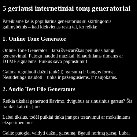
5 geriausi internetiniai tonų generatoriai
Pateikiame kelis populiarius generatorius su skirtingomis
galimybėmis – kad kiekvienas rastų tai, ko reikia:
1. Online Tone Generator
Online Tone Generator – tarsi šveicariškas peiliukas bangų
generavimui. Patogu naudoti muzikai, binauriniams ritmams ar
DTMF signalams. Puikus savo paprastumu!
Galima reguliuoti dažnį (aukštį), garsumą ir bangos formą.
Nesudėtinga naudoti – tinka ir pažengusiems, ir naujokams.
2. Audio Test File Generators
Reikia tiksliai generuoti šlavimo, dvigubus ar sinusinius garsus? Šis
įrankis kaip tik jums.
Labai tikslus, todėl puikiai tinka įrangos testavimui ar moksliniams
eksperimentams.
Galite patogiai valdyti dažnį, garsumą, išgauti norimą garsą. Labai