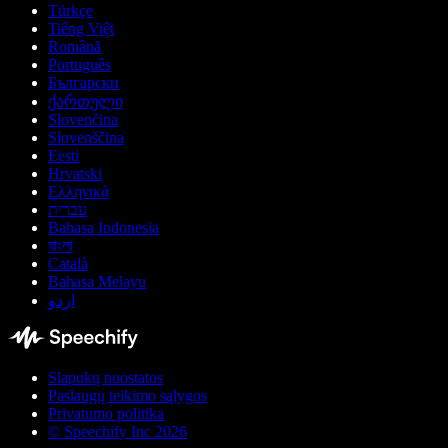
Türkçe
Tiếng Việt
Română
Português
Български
ქართული
Slovenčina
Slovenščina
Eesti
Hrvatski
Ελληνικά
עברית
Bahasa Indonesia
বাংলা
Català
Bahasa Melayu
اردو
Slapukų nuostatos
Paslaugų teikimo sąlygos
Privatumo politika
© Speechify Inc 2026