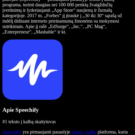
programa, turinti daugiau nei 100 000 penkių žvaigždučių
įvertinimų ir lyderiaujanti „App Store“ naujienų ir žurnalų
kategorijoje. 2017 m. „Forbes“ jį įtraukė į „30 iki 30“ sąrašą už
indėlį didinant interneto prieinamumą žmonėms su mokymosi
sutrikimais. Apie jį rašė „EdSurge“, „Inc.“, „PC Mag“,
„Entrepreneur“, „Mashable“ ir kt.
Apie Speechify
#1 teksto į kalbą skaitytuvas
Speechify
yra pirmaujanti pasaulyje
teksto į kalbą
platforma, kuria