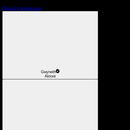
Išbandyti nemokamai
Gwyneth
Aktorė