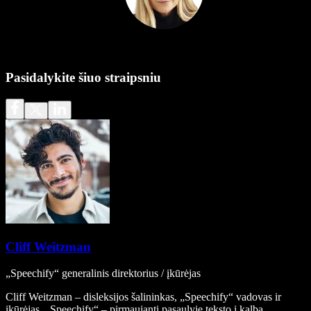
Pasidalykite šiuo straipsniu
Cliff Weitzman
„Speechify“ generalinis direktorius / įkūrėjas
Cliff Weitzman – disleksijos šalininkas, „Speechify“ vadovas ir
įkūrėjas. „Speechify“ – pirmaujanti pasaulyje teksto į kalbą