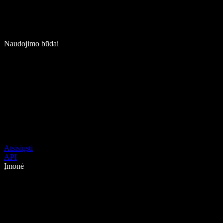
Naudojimo būdai
Atsisiųsti
API
Įmonė