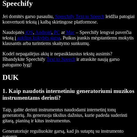
Speechify
Jei domitės garso pasauliu,
Speechify Text to Speech
leidžia patogiai
konvertuoti tekstą į kalbą skirtingose platformose.
Naudojatės
iOS
,
Android
,
PC
ar
Mac
– Speechify lengvai paverčia
tekstą į
aukštos kokybės garsą
. Puikus įrankis mėgstantiems mokytis
klausantis arba turintiems skaitymo sunkumų.
Kodėl nepagailėjus akių ir nepasiklausius tekstų ausimis?
Išbandykite Speechify
Text to Speech
ir atraskite naują garso
patogumo lygį!
DUK
1. Kaip naudotis internetiniu generatoriumi muzikos
instrumentams derinti?
Taip, galite derinti instrumentus naudodami internetinį tonų
generatorių. Jis generuoja tikslius dažnius, kurie padeda suderinti
gitarą, pianiną ir kitus instrumentus.
Generatoriuje reguliuokite garsą, kad jis sutaptų su instrumento
natomis.