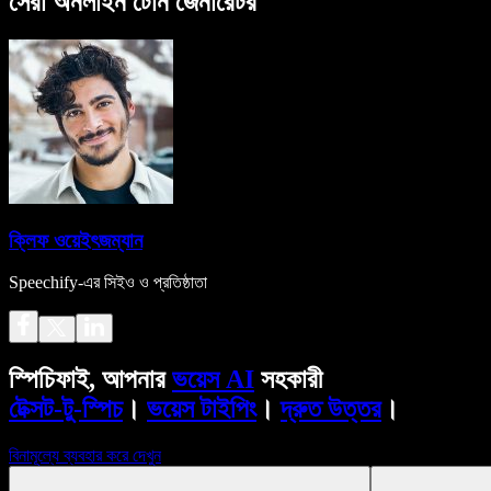
সেরা অনলাইন টোন জেনারেটর
ক্লিফ ওয়েইৎজম্যান
Speechify-এর সিইও ও প্রতিষ্ঠাতা
স্পিচিফাই, আপনার
ভয়েস AI
সহকারী
টেক্সট-টু-স্পিচ
।
ভয়েস টাইপিং
।
দ্রুত উত্তর
।
বিনামূল্যে ব্যবহার করে দেখুন