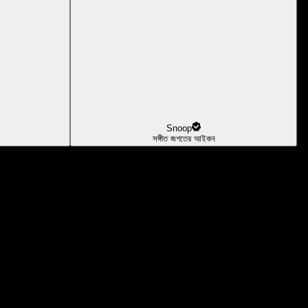
Snoop
সঙ্গীত জগতের আইকন