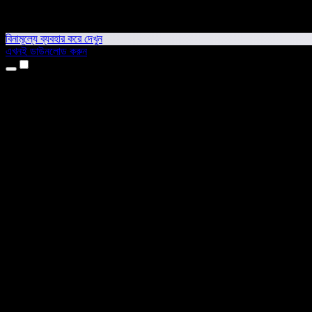
বিনামূল্যে ব্যবহার করে দেখুন
এখনই ডাউনলোড করুন
প্রোডাক্ট
টেক্সট টু স্পিচ
আইফোন ও আইপ্যাড অ্যাপ
অ্যান্ড্রয়েড অ্যাপ
ক্রোম এক্সটেনশন
এজ এক্সটেনশন
ওয়েব অ্যাপ
ম্যাক অ্যাপ
উইন্ডোজ অ্যাপ
এআই ভয়েস জেনারেটর