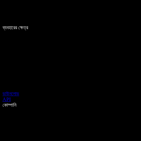
ব্যবহারের ক্ষেত্র
ডাউনলোড
API
কোম্পানি