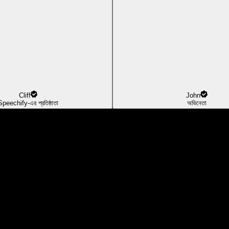
Cliff
John
Speechify-এর প্রতিষ্ঠাতা
অভিনেতা