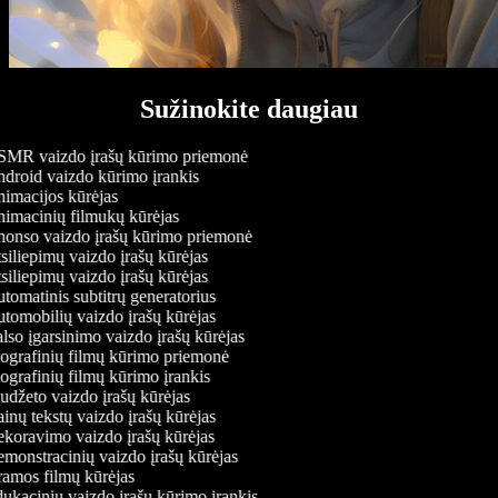
Sužinokite daugiau
MR vaizdo įrašų kūrimo priemonė
droid vaizdo kūrimo įrankis
imacijos kūrėjas
imacinių filmukų kūrėjas
onso vaizdo įrašų kūrimo priemonė
iliepimų vaizdo įrašų kūrėjas
iliepimų vaizdo įrašų kūrėjas
omatinis subtitrų generatorius
tomobilių vaizdo įrašų kūrėjas
so įgarsinimo vaizdo įrašų kūrėjas
ografinių filmų kūrimo priemonė
grafinių filmų kūrimo įrankis
džeto vaizdo įrašų kūrėjas
nų tekstų vaizdo įrašų kūrėjas
koravimo vaizdo įrašų kūrėjas
monstracinių vaizdo įrašų kūrėjas
amos filmų kūrėjas
ukacinių vaizdo įrašų kūrimo įrankis