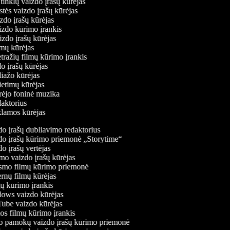
ų tinklų vaizdo įrašų kūrėjas
stės vaizdo įrašų kūrėjas
izdo įrašų kūrėjas
aizdo kūrimo įrankis
izdo įrašų kūrėjas
filmų kūrėjas
tražių filmų kūrimo įrankis
do įrašų kūrėjas
oliažo kūrėjas
vietimų kūrėjas
ūrėjo foninė muzika
edaktorius
eklamos kūrėjas
o įrašų dubliavimo redaktorius
o įrašų kūrimo priemonė „Storytime“
 įrašų vertėjas
o vaizdo įrašų kūrėjas
mo filmų kūrimo priemonė
rnų filmų kūrėjas
 kūrimo įrankis
ws vaizdo kūrėjas
be vaizdo kūrėjas
s filmų kūrimo įrankis
 pamokų vaizdo įrašų kūrimo priemonė