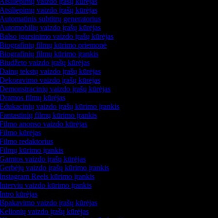
Atsiliepimų vaizdo įrašų kūrėjas
Atsiliepimų vaizdo įrašų kūrėjas
Automatinis subtitrų generatorius
Automobilių vaizdo įrašų kūrėjas
Balso įgarsinimo vaizdo įrašų kūrėjas
Biografinių filmų kūrimo priemonė
Biografinių filmų kūrimo įrankis
Biudžeto vaizdo įrašų kūrėjas
Dainų tekstų vaizdo įrašų kūrėjas
Dekoravimo vaizdo įrašų kūrėjas
Demonstracinių vaizdo įrašų kūrėjas
Dramos filmų kūrėjas
Edukacinių vaizdo įrašų kūrimo įrankis
Fantastinių filmų kūrimo įrankis
Filmo anonso vaizdo kūrėjas
Filmo kūrėjas
Filmo redaktorius
Filmų kūrimo įrankis
Gamtos vaizdo įrašų kūrėjas
Gerbėjų vaizdo įrašų kūrimo įrankis
Instagram Reels kūrimo įrankis
Interviu vaizdo kūrimo įrankis
Intro kūrėjas
Išpakavimo vaizdo įrašų kūrėjas
Kelionių vaizdo įrašų kūrėjas