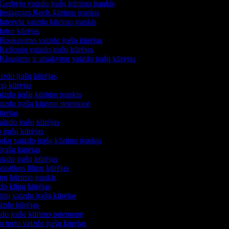
Gerbėjų vaizdo įrašų kūrimo įrankis
Instagram Reels kūrimo įrankis
Interviu vaizdo kūrimo įrankis
Intro kūrėjas
Išpakavimo vaizdo įrašų kūrėjas
Kelionių vaizdo įrašų kūrėjas
Klausimų ir atsakymų vaizdo įrašų kūrėjas
izdo įrašų kūrėjas
mų kūrėjas
izdo įrašų kūrimo įrankis
vaizdo įrašų kūrimo priemonė
kūrėjas
aizdo įrašų kūrėjas
 įrašų kūrėjas
okų vaizdo įrašų kūrimo įrankis
įrašų kūrėjas
izdo įrašų kūrėjas
ntastikos filmų kūrėjas
lmų kūrimo įrankis
do klipų kūrėjas
nų vaizdo įrašų kūrėjas
aizdo kūrėjas
zdo įrašų kūrimo priemonė
o turto vaizdo įrašų kūrėjas