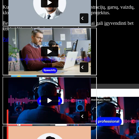
Kurkite įgarsinimus, pridėkite nemokamų iliustracijų, garsų, vaizdų,
klonuokite balsą – kurkite pilnus, įspūdingus projektus.
Be jokių mokymų ir viskas naršyklėje – kūrėjai gali įgyvendinti bet
kokią idėją, neberibojami senųjų metodų.
Paleisti studiją