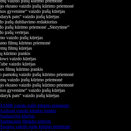
mų vaizdo įrašų kūrimo priemonė
jo ekrano vaizdo įrašų kūrimo priemonė
os gyvenime“ vaizdo įrašų kūrėjas
daryk pats“ vaizdo įrašų kūrėjas
o įrašų dubliavimo redaktorius
o įrašų kūrimo priemonė „Storytime“
 įrašų vertėjas
o vaizdo įrašų kūrėjas
mo filmų kūrimo priemonė
rnų filmų kūrėjas
 kūrimo įrankis
ws vaizdo kūrėjas
be vaizdo kūrėjas
s filmų kūrimo įrankis
 pamokų vaizdo įrašų kūrimo priemonė
mų vaizdo įrašų kūrimo priemonė
jo ekrano vaizdo įrašų kūrimo priemonė
os gyvenime“ vaizdo įrašų kūrėjas
daryk pats“ vaizdo įrašų kūrėjas
ASMR vaizdo įrašų kūrimo priemonė
Android vaizdo kūrimo įrankis
Animacijos kūrėjas
Animacinių filmukų kūrėjas
Anonso vaizdo įrašų kūrimo priemonė