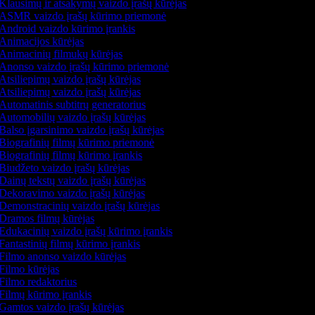
Klausimų ir atsakymų vaizdo įrašų kūrėjas
ASMR vaizdo įrašų kūrimo priemonė
Android vaizdo kūrimo įrankis
Animacijos kūrėjas
Animacinių filmukų kūrėjas
Anonso vaizdo įrašų kūrimo priemonė
Atsiliepimų vaizdo įrašų kūrėjas
Atsiliepimų vaizdo įrašų kūrėjas
Automatinis subtitrų generatorius
Automobilių vaizdo įrašų kūrėjas
Balso įgarsinimo vaizdo įrašų kūrėjas
Biografinių filmų kūrimo priemonė
Biografinių filmų kūrimo įrankis
Biudžeto vaizdo įrašų kūrėjas
Dainų tekstų vaizdo įrašų kūrėjas
Dekoravimo vaizdo įrašų kūrėjas
Demonstracinių vaizdo įrašų kūrėjas
Dramos filmų kūrėjas
Edukacinių vaizdo įrašų kūrimo įrankis
Fantastinių filmų kūrimo įrankis
Filmo anonso vaizdo kūrėjas
Filmo kūrėjas
Filmo redaktorius
Filmų kūrimo įrankis
Gamtos vaizdo įrašų kūrėjas