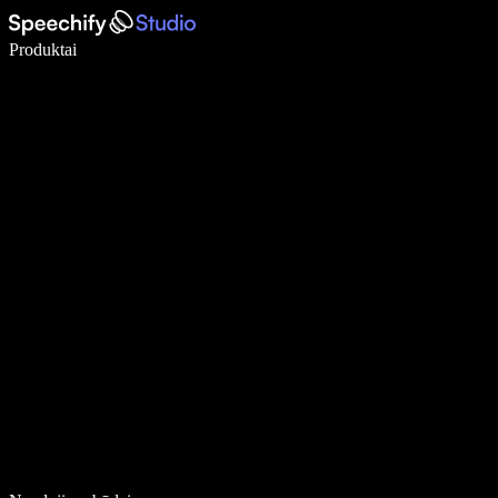
Rašykite 5× greičiau naudodami diktavimą balsu
Produktai
Sužinokite daugiau