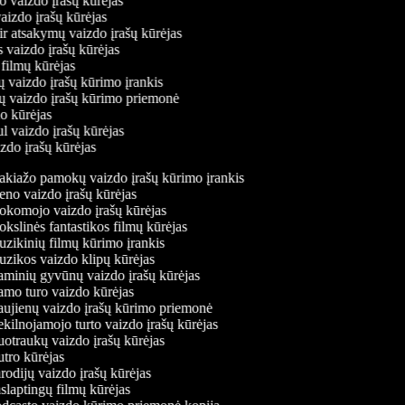
mo vaizdo įrašų kūrėjas
vaizdo įrašų kūrėjas
 ir atsakymų vaizdo įrašų kūrėjas
s vaizdo įrašų kūrėjas
 filmų kūrėjas
ų vaizdo įrašų kūrimo įrankis
nių vaizdo įrašų kūrimo priemonė
do kūrėjas
ul vaizdo įrašų kūrėjas
izdo įrašų kūrėjas
kiažo pamokų vaizdo įrašų kūrimo įrankis
no vaizdo įrašų kūrėjas
komojo vaizdo įrašų kūrėjas
slinės fantastikos filmų kūrėjas
zikinių filmų kūrimo įrankis
zikos vaizdo klipų kūrėjas
minių gyvūnų vaizdo įrašų kūrėjas
mo turo vaizdo kūrėjas
ujienų vaizdo įrašų kūrimo priemonė
ilnojamojo turto vaizdo įrašų kūrėjas
otraukų vaizdo įrašų kūrėjas
tro kūrėjas
odijų vaizdo įrašų kūrėjas
laptingų filmų kūrėjas