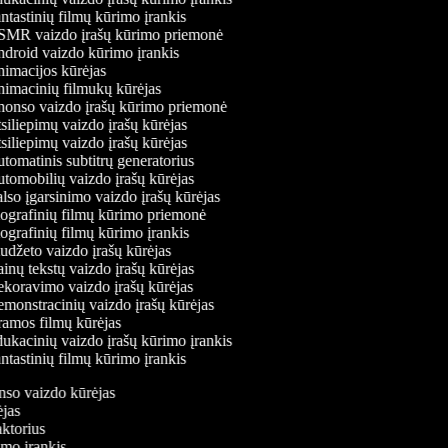
tastinių filmų kūrimo įrankis
MR vaizdo įrašų kūrimo priemonė
droid vaizdo kūrimo įrankis
imacijos kūrėjas
imacinių filmukų kūrėjas
onso vaizdo įrašų kūrimo priemonė
iliepimų vaizdo įrašų kūrėjas
iliepimų vaizdo įrašų kūrėjas
omatinis subtitrų generatorius
tomobilių vaizdo įrašų kūrėjas
so įgarsinimo vaizdo įrašų kūrėjas
ografinių filmų kūrimo priemonė
grafinių filmų kūrimo įrankis
džeto vaizdo įrašų kūrėjas
nų tekstų vaizdo įrašų kūrėjas
koravimo vaizdo įrašų kūrėjas
monstracinių vaizdo įrašų kūrėjas
amos filmų kūrėjas
ukacinių vaizdo įrašų kūrimo įrankis
tastinių filmų kūrimo įrankis
onso vaizdo kūrėjas
rėjas
daktorius
rimo įrankis