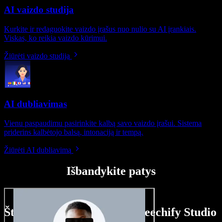
AI vaizdo studija
Kurkite ir redaguokite vaizdo įrašus nuo nulio su AI įrankiais.
Viskas, ko reikia vaizdo kūrimui.
Žiūrėti vaizdo studiją
AI dubliavimas
Vienu paspaudimu pasirinkite kalbą savo vaizdo įrašui. Sistema
priderins kalbėtojo balsą, intonaciją ir tempą.
Žiūrėti AI dubliavimą
Išbandykite patys
Štai ką galite nuveikti su Speechify Studio