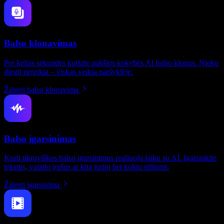
Balso klonavimas
Per kelias sekundes kurkite aukštos kokybės AI balso klonus. Nieko
diegti nereikia – viskas veikia naršyklėje.
Žiūrėti balso klonavimą
Balso įgarsinimas
Kurti tikroviškus balso įgarsinimus realiuoju laiku su AI. Įgarsinkite
tekstus, vaizdo įrašus ar kitą turinį bet kokiu stiliumi.
Žiūrėti įgarsinimą