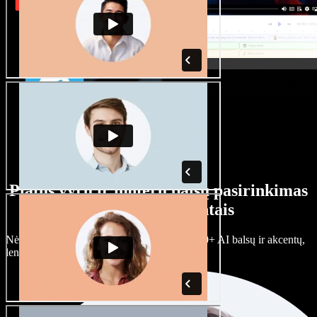
Platus vyrų ir moterų balsų pasirinkimas
su įvairiais akcentais
Nėra dviejų vienodų projektų. Rinkitės iš 100+ AI balsų ir akcentų,
lengvai juos prisitaikykite.