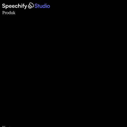
Tulis 5× lebih pantas dengan menaip menggunakan suara
Produk
Ketahui Lebih Lanjut