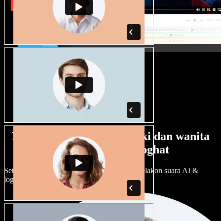
Banyak pilihan suara lelaki dan wanita
dengan pelbagai loghat
Setiap projek boleh jadi unik. Pilih ratusan pelakon suara AI &
loghat, laraskan ikut cita rasa anda.