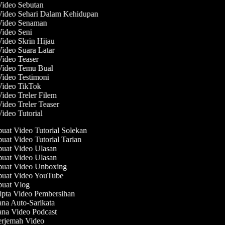
Video Sebutan
Video Sehari Dalam Kehidupan
 Video Senaman
Video Seni
Video Skrin Hijau
Video Suara Latar
Video Teaser
 Video Temu Bual
Video Testimoni
 Video TikTok
Video Treler Filem
Video Treler Teaser
Video Tutorial
at Video Tutorial Solekan
at Video Tutorial Tarian
at Video Ulasan
at Video Ulasan
uat Video Unboxing
uat Video YouTube
uat Vlog
pta Video Pembersihan
na Auto-Sarikata
na Video Podcast
rjemah Video