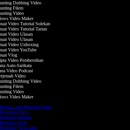
nting Dubbing Video
nting Filem
nting Video
ows Video Maker
at Video Tutorial Solekan
at Video Tutorial Tarian
at Video Ulasan
at Video Ulasan
uat Video Unboxing
uat Video YouTube
uat Vlog
pta Video Pembersihan
na Auto-Sarikata
na Video Podcast
rjemah Video
nting Dubbing Video
nting Filem
nting Video
ows Video Maker
Muzik Latar Pencipta Video
Pembikin Filem
Pembuat Animasi
Pembuat Filem
Pembuat Filem Aksi