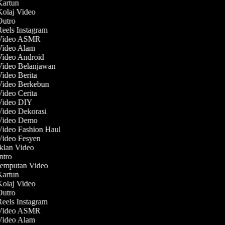
 Kartun
Kolaj Video
 Outro
Reels Instagram
 Video ASMR
 Video Alam
 Video Android
 Video Belanjawan
Video Berita
 Video Berkebun
Video Cerita
 Video DIY
Video Dekorasi
 Video Demo
Video Fashion Haul
 Video Fesyen
Iklan Video
Intro
 Jemputan Video
 Kartun
Kolaj Video
 Outro
Reels Instagram
 Video ASMR
 Video Alam