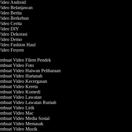
 Video Android
 Video Belanjawan
Video Berita
 Video Berkebun
Video Cerita
 Video DIY
Video Dekorasi
 Video Demo
Video Fashion Haul
 Video Fesyen
mbuat Video Filem Pendek
mbuat Video Foto
mbuat Video Haiwan Peliharaan
mbuat Video Hartanah
mbuat Video Kecergasan
mbuat Video Kereta
mbuat Video Komedi
mbuat Video Lawatan
mbuat Video Lawatan Rumah
mbuat Video Lirik
mbuat Video Mac
mbuat Video Media Sosial
mbuat Video Memasak
mbuat Video Muzik