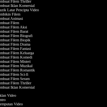
mbuat Filem Thriller
mbuat Iklan Komersial
zik Latar Pencipta Video
mbikin Filem
mbuat Animasi
mbuat Filem
mbuat Filem Aksi
mbuat Filem Barat
mbuat Filem Biografi
mbuat Filem Biopik
mbuat Filem Drama
mbuat Filem Fantasi
mbuat Filem Keluarga
mbuat Filem Komedi
mbuat Filem Misteri
mbuat Filem Muzikal
mbuat Filem Romantik
mbuat Filem Sci-fi
mbuat Filem Seram
mbuat Filem Thriller
mbuat Iklan Komersial
Iklan Video
Intro
 Jemputan Video