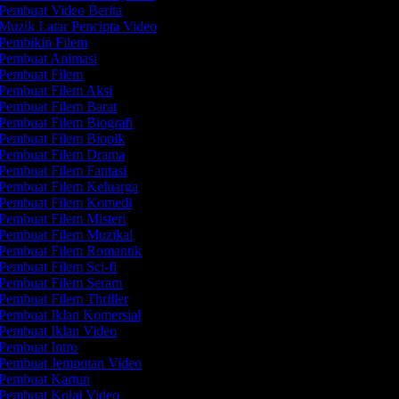
Pembuat Video Berita
Muzik Latar Pencipta Video
Pembikin Filem
Pembuat Animasi
Pembuat Filem
Pembuat Filem Aksi
Pembuat Filem Barat
Pembuat Filem Biografi
Pembuat Filem Biopik
Pembuat Filem Drama
Pembuat Filem Fantasi
Pembuat Filem Keluarga
Pembuat Filem Komedi
Pembuat Filem Misteri
Pembuat Filem Muzikal
Pembuat Filem Romantik
Pembuat Filem Sci-fi
Pembuat Filem Seram
Pembuat Filem Thriller
Pembuat Iklan Komersial
Pembuat Iklan Video
Pembuat Intro
Pembuat Jemputan Video
Pembuat Kartun
Pembuat Kolaj Video