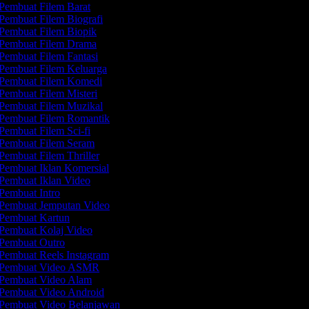
Pembuat Filem Barat
Pembuat Filem Biografi
Pembuat Filem Biopik
Pembuat Filem Drama
Pembuat Filem Fantasi
Pembuat Filem Keluarga
Pembuat Filem Komedi
Pembuat Filem Misteri
Pembuat Filem Muzikal
Pembuat Filem Romantik
Pembuat Filem Sci-fi
Pembuat Filem Seram
Pembuat Filem Thriller
Pembuat Iklan Komersial
Pembuat Iklan Video
Pembuat Intro
Pembuat Jemputan Video
Pembuat Kartun
Pembuat Kolaj Video
Pembuat Outro
Pembuat Reels Instagram
Pembuat Video ASMR
Pembuat Video Alam
Pembuat Video Android
Pembuat Video Belanjawan