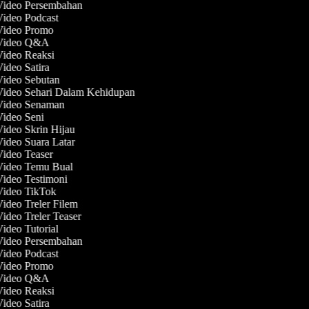
 Video Persembahan
Video Podcast
 Video Promo
 Video Q&A
Video Reaksi
Video Satira
Video Sebutan
Video Sehari Dalam Kehidupan
 Video Senaman
Video Seni
Video Skrin Hijau
Video Suara Latar
Video Teaser
 Video Temu Bual
Video Testimoni
 Video TikTok
Video Treler Filem
Video Treler Teaser
Video Tutorial
 Video Persembahan
Video Podcast
 Video Promo
 Video Q&A
Video Reaksi
Video Satira