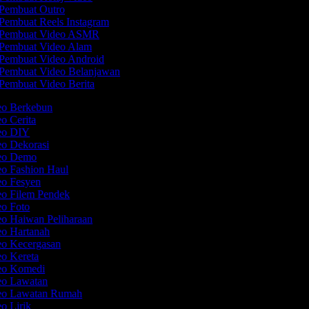
Pembuat Outro
Pembuat Reels Instagram
Pembuat Video ASMR
Pembuat Video Alam
Pembuat Video Android
Pembuat Video Belanjawan
Pembuat Video Berita
deo Berkebun
eo Cerita
deo DIY
eo Dekorasi
deo Demo
eo Fashion Haul
eo Fesyen
eo Filem Pendek
eo Foto
eo Haiwan Peliharaan
eo Hartanah
eo Kecergasan
eo Kereta
deo Komedi
deo Lawatan
deo Lawatan Rumah
eo Lirik