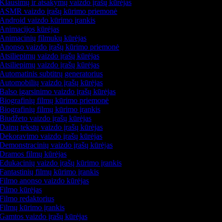
Klausimų ir atsakymų vaizdo įrašų kūrėjas
ASMR vaizdo įrašų kūrimo priemonė
Android vaizdo kūrimo įrankis
Animacijos kūrėjas
Animacinių filmukų kūrėjas
Anonso vaizdo įrašų kūrimo priemonė
Atsiliepimų vaizdo įrašų kūrėjas
Atsiliepimų vaizdo įrašų kūrėjas
Automatinis subtitrų generatorius
Automobilių vaizdo įrašų kūrėjas
Balso įgarsinimo vaizdo įrašų kūrėjas
Biografinių filmų kūrimo priemonė
Biografinių filmų kūrimo įrankis
Biudžeto vaizdo įrašų kūrėjas
Dainų tekstų vaizdo įrašų kūrėjas
Dekoravimo vaizdo įrašų kūrėjas
Demonstracinių vaizdo įrašų kūrėjas
Dramos filmų kūrėjas
Edukacinių vaizdo įrašų kūrimo įrankis
Fantastinių filmų kūrimo įrankis
Filmo anonso vaizdo kūrėjas
Filmo kūrėjas
Filmo redaktorius
Filmų kūrimo įrankis
Gamtos vaizdo įrašų kūrėjas