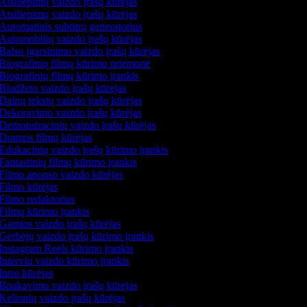
Atsiliepimų vaizdo įrašų kūrėjas
Atsiliepimų vaizdo įrašų kūrėjas
Automatinis subtitrų generatorius
Automobilių vaizdo įrašų kūrėjas
Balso įgarsinimo vaizdo įrašų kūrėjas
Biografinių filmų kūrimo priemonė
Biografinių filmų kūrimo įrankis
Biudžeto vaizdo įrašų kūrėjas
Dainų tekstų vaizdo įrašų kūrėjas
Dekoravimo vaizdo įrašų kūrėjas
Demonstracinių vaizdo įrašų kūrėjas
Dramos filmų kūrėjas
Edukacinių vaizdo įrašų kūrimo įrankis
Fantastinių filmų kūrimo įrankis
Filmo anonso vaizdo kūrėjas
Filmo kūrėjas
Filmo redaktorius
Filmų kūrimo įrankis
Gamtos vaizdo įrašų kūrėjas
Gerbėjų vaizdo įrašų kūrimo įrankis
Instagram Reels kūrimo įrankis
Interviu vaizdo kūrimo įrankis
Intro kūrėjas
Išpakavimo vaizdo įrašų kūrėjas
Kelionių vaizdo įrašų kūrėjas