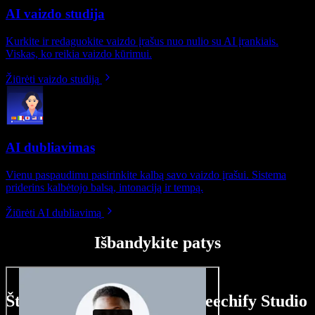
AI vaizdo studija
Kurkite ir redaguokite vaizdo įrašus nuo nulio su AI įrankiais.
Viskas, ko reikia vaizdo kūrimui.
Žiūrėti vaizdo studiją
AI dubliavimas
Vienu paspaudimu pasirinkite kalbą savo vaizdo įrašui. Sistema
priderins kalbėtojo balsą, intonaciją ir tempą.
Žiūrėti AI dubliavimą
Išbandykite patys
Štai ką galite nuveikti su Speechify Studio