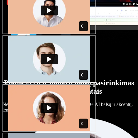
Platus vyrų ir moterų balsų pasirinkimas
su įvairiais akcentais
Nėra dviejų vienodų projektų. Rinkitės iš 100+ AI balsų ir akcentų,
lengvai juos prisitaikykite.