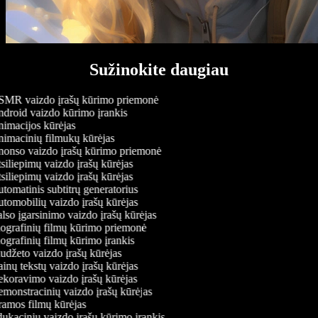
Sužinokite daugiau
MR vaizdo įrašų kūrimo priemonė
droid vaizdo kūrimo įrankis
imacijos kūrėjas
imacinių filmukų kūrėjas
onso vaizdo įrašų kūrimo priemonė
iliepimų vaizdo įrašų kūrėjas
iliepimų vaizdo įrašų kūrėjas
omatinis subtitrų generatorius
tomobilių vaizdo įrašų kūrėjas
so įgarsinimo vaizdo įrašų kūrėjas
ografinių filmų kūrimo priemonė
grafinių filmų kūrimo įrankis
džeto vaizdo įrašų kūrėjas
nų tekstų vaizdo įrašų kūrėjas
koravimo vaizdo įrašų kūrėjas
monstracinių vaizdo įrašų kūrėjas
amos filmų kūrėjas
ukacinių vaizdo įrašų kūrimo įrankis