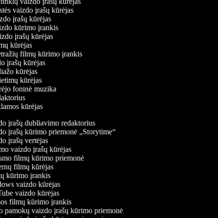
ų tinklų vaizdo įrašų kūrėjas
stės vaizdo įrašų kūrėjas
izdo įrašų kūrėjas
aizdo kūrimo įrankis
aizdo įrašų kūrėjas
filmų kūrėjas
tražių filmų kūrimo įrankis
do įrašų kūrėjas
oliažo kūrėjas
vietimų kūrėjas
ūrėjo foninė muzika
edaktorius
eklamos kūrėjas
o įrašų dubliavimo redaktorius
o įrašų kūrimo priemonė „Storytime“
 įrašų vertėjas
o vaizdo įrašų kūrėjas
mo filmų kūrimo priemonė
rnų filmų kūrėjas
 kūrimo įrankis
ws vaizdo kūrėjas
be vaizdo kūrėjas
s filmų kūrimo įrankis
 pamokų vaizdo įrašų kūrimo priemonė