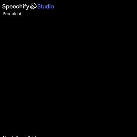
Rašykite 5× greičiau naudodami diktavimą balsu
Produktai
Sužinokite daugiau