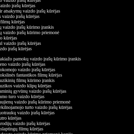
mo vaizdo įrašų kūrėjas
vaizdo įrašų kūrėjas
 ir atsakymų vaizdo įrašų kūrėjas
s vaizdo įrašų kūrėjas
 filmų kūrėjas
ų vaizdo įrašų kūrimo įrankis
nių vaizdo įrašų kūrimo priemonė
do kūrėjas
ul vaizdo įrašų kūrėjas
izdo įrašų kūrėjas
kiažo pamokų vaizdo įrašų kūrimo įrankis
no vaizdo įrašų kūrėjas
komojo vaizdo įrašų kūrėjas
slinės fantastikos filmų kūrėjas
zikinių filmų kūrimo įrankis
zikos vaizdo klipų kūrėjas
minių gyvūnų vaizdo įrašų kūrėjas
mo turo vaizdo kūrėjas
ujienų vaizdo įrašų kūrimo priemonė
ilnojamojo turto vaizdo įrašų kūrėjas
otraukų vaizdo įrašų kūrėjas
tro kūrėjas
odijų vaizdo įrašų kūrėjas
laptingų filmų kūrėjas