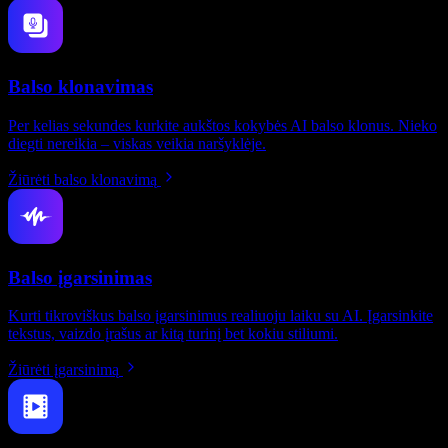
Balso klonavimas
Per kelias sekundes kurkite aukštos kokybės AI balso klonus. Nieko
diegti nereikia – viskas veikia naršyklėje.
Žiūrėti balso klonavimą
Balso įgarsinimas
Kurti tikroviškus balso įgarsinimus realiuoju laiku su AI. Įgarsinkite
tekstus, vaizdo įrašus ar kitą turinį bet kokiu stiliumi.
Žiūrėti įgarsinimą