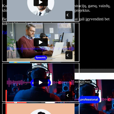
Kurkite įgarsinimus, pridėkite nemokamų iliustracijų, garsų, vaizdų,
klonuokite balsą – kurkite pilnus, įspūdingus projektus.
Be jokių mokymų ir viskas naršyklėje – kūrėjai gali įgyvendinti bet
kokią idėją, neberibojami senųjų metodų.
Paleisti studiją