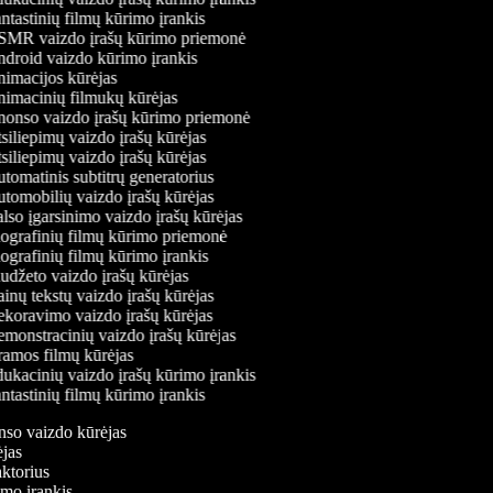
tastinių filmų kūrimo įrankis
MR vaizdo įrašų kūrimo priemonė
droid vaizdo kūrimo įrankis
imacijos kūrėjas
imacinių filmukų kūrėjas
onso vaizdo įrašų kūrimo priemonė
iliepimų vaizdo įrašų kūrėjas
iliepimų vaizdo įrašų kūrėjas
omatinis subtitrų generatorius
tomobilių vaizdo įrašų kūrėjas
so įgarsinimo vaizdo įrašų kūrėjas
ografinių filmų kūrimo priemonė
grafinių filmų kūrimo įrankis
džeto vaizdo įrašų kūrėjas
nų tekstų vaizdo įrašų kūrėjas
koravimo vaizdo įrašų kūrėjas
monstracinių vaizdo įrašų kūrėjas
amos filmų kūrėjas
ukacinių vaizdo įrašų kūrimo įrankis
tastinių filmų kūrimo įrankis
onso vaizdo kūrėjas
rėjas
daktorius
rimo įrankis