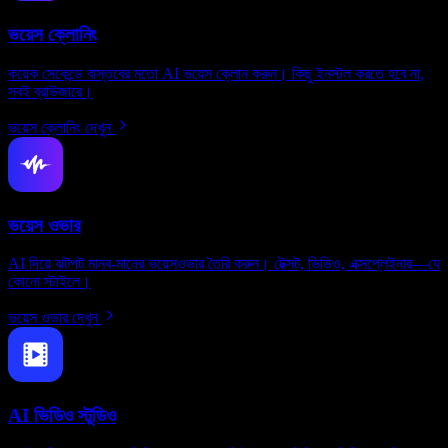
ভয়েস ক্লোনিং
কয়েক সেকেন্ডে বাস্তবের মতো AI ভয়েস ক্লোন করুন। কিছু ইনস্টল করতে হবে না,
সবই ব্রাউজারে।
ভয়েস ক্লোনিং দেখুন
ভয়েস ওভার
AI দিয়ে ঝটপট মানব-মানের ভয়েসওভার তৈরি করুন। টেক্সট, ভিডিও, এক্সপ্লেইনার—যে
কোনো স্টাইলে।
ভয়েস ওভার দেখুন
AI ভিডিও স্টুডিও