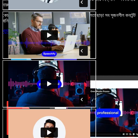
দারুণ মনে রাখার মতো অডিও-ভিডিও প্রজেক্ট বানান।
কোনো শেখার ঝামেলা নেই, শুধু ব্রাউজারে খুলুন—আর দুর্বলতা ছাড়া সব সৃজনশীল কনটেন্ট
বানিয়ে ফেলুন।
স্টুডিও চালু করুন