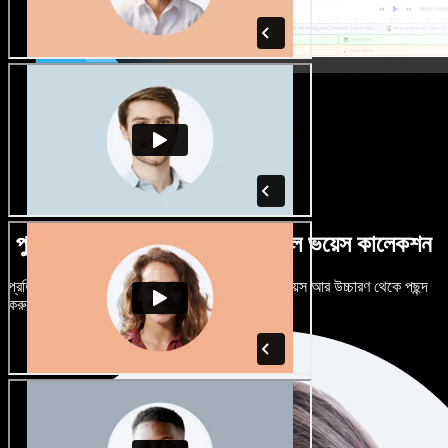
পুরুষ-নারী ভেদে নানান উচ্চারণে বিশাল ভয়েস কালেকশন
প্রতিটি প্রজেক্টকে আলাদা শোনাতে দিন। শত শত AI ভয়েস আর উচ্চারণ থেকে পছন্দ
করুন, নিজের মতো টিউন করুন।