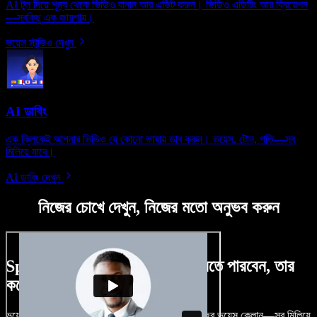
AI টুল দিয়ে শূন্য থেকে ভিডিও বানান আর এডিট করুন। ভিডিও এডিটিং আর ক্রিয়েশন
—সবকিছু এক জায়গায়।
ভয়েস স্টুডিও দেখুন
AI ডাবিং
এক ক্লিকেই আপনার ভিডিও যে কোনো ভাষায় ডাব করুন। ভয়েস, টোন, গতি—সব
মিলিয়ে যাবে।
AI ডাবিং দেখুন
নিজের চোখে দেখুন, নিজের মতো অনুভব করুন
Speechify Studio দিয়ে কী কী করতে পারবেন, তার
কয়েকটা উদাহরণ দেখুন
ভয়েসওভার, রয়্যালটি-ফ্রি ছবি, অডিও, ভিডিও যোগ, নিজের ভয়েস ক্লোন—সব মিলিয়ে