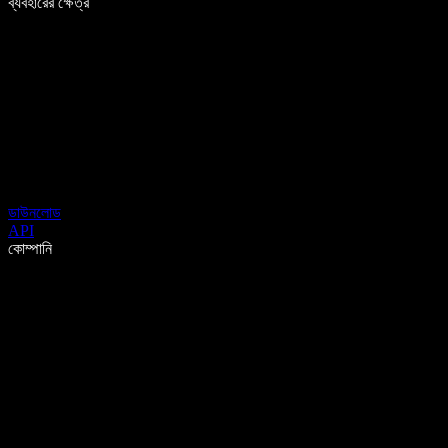
ব্যবহারের ক্ষেত্র
ডাউনলোড
API
কোম্পানি