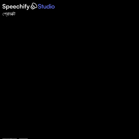
ভয়েস টাইপিং দিয়ে ৫ গুণ দ্রুত লিখুন
প্রোডাক্ট
আরও জানুন