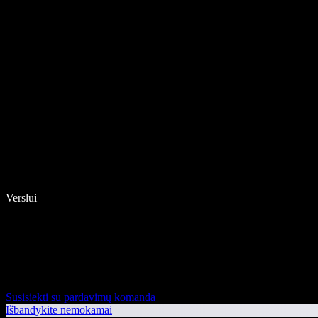
Verslui
Susisiekti su pardavimų komanda
Išbandykite nemokamai