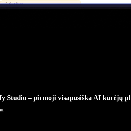
fy Studio – pirmoji visapusiška AI kūrėjų p
au.