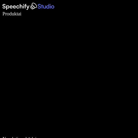
Rašykite 5× greičiau naudodami diktavimą balsu
Produktai
Sužinokite daugiau