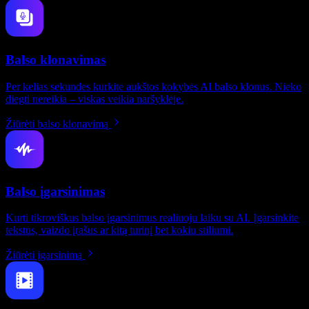
Balso klonavimas
Per kelias sekundes kurkite aukštos kokybės AI balso klonus. Nieko
diegti nereikia – viskas veikia naršyklėje.
Žiūrėti balso klonavimą
Balso įgarsinimas
Kurti tikroviškus balso įgarsinimus realiuoju laiku su AI. Įgarsinkite
tekstus, vaizdo įrašus ar kitą turinį bet kokiu stiliumi.
Žiūrėti įgarsinimą