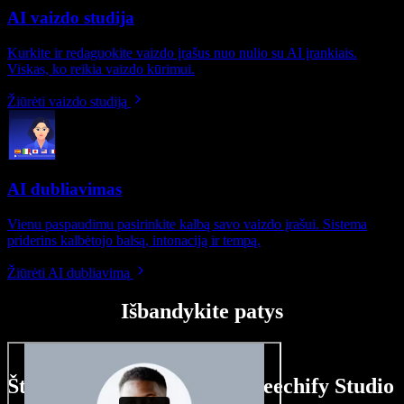
AI vaizdo studija
Kurkite ir redaguokite vaizdo įrašus nuo nulio su AI įrankiais.
Viskas, ko reikia vaizdo kūrimui.
Žiūrėti vaizdo studiją
AI dubliavimas
Vienu paspaudimu pasirinkite kalbą savo vaizdo įrašui. Sistema
priderins kalbėtojo balsą, intonaciją ir tempą.
Žiūrėti AI dubliavimą
Išbandykite patys
Štai ką galite nuveikti su Speechify Studio