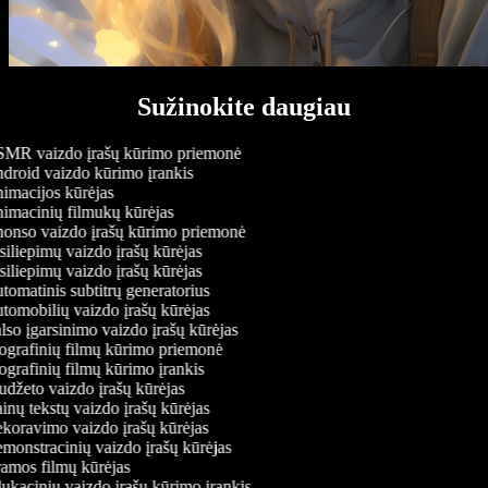
Sužinokite daugiau
MR vaizdo įrašų kūrimo priemonė
roid vaizdo kūrimo įrankis
macijos kūrėjas
macinių filmukų kūrėjas
nso vaizdo įrašų kūrimo priemonė
iliepimų vaizdo įrašų kūrėjas
iliepimų vaizdo įrašų kūrėjas
omatinis subtitrų generatorius
omobilių vaizdo įrašų kūrėjas
so įgarsinimo vaizdo įrašų kūrėjas
grafinių filmų kūrimo priemonė
grafinių filmų kūrimo įrankis
džeto vaizdo įrašų kūrėjas
nų tekstų vaizdo įrašų kūrėjas
oravimo vaizdo įrašų kūrėjas
onstracinių vaizdo įrašų kūrėjas
mos filmų kūrėjas
kacinių vaizdo įrašų kūrimo įrankis