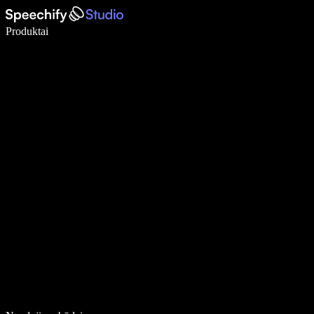
Rašykite 5× greičiau naudodami diktavimą balsu
Produktai
Sužinokite daugiau