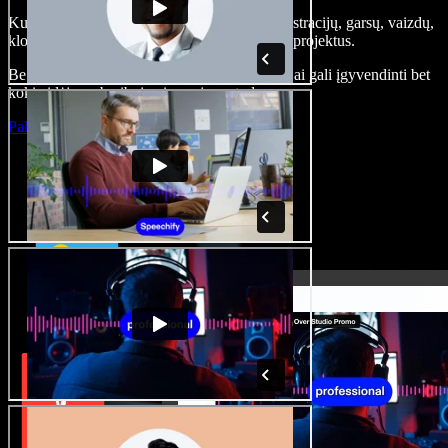
Kurkite įgarsinimus, pridėkite nemokamų iliustracijų, garsų, vaizdų,
klonuokite balsą – kurkite pilnus, įspūdingus projektus.
Be jokių mokymų ir viskas naršyklėje – kūrėjai gali įgyvendinti bet
kokią idėją, neberibojami senųjų metodų.
Paleisti studiją