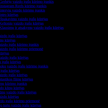
erbėjų vaizdo įrašų kūrimo įrankis
nstagram Reels kūrimo įrankis
nterviu vaizdo kūrimo įrankis
ntro kūrėjas
špakavimo vaizdo įrašų kūrėjas
elionių vaizdo įrašų kūrėjas
lausimų ir atsakymų vaizdo įrašų kūrėjas
aizdo įrašų kūrėjas
lmų kūrėjas
aizdo įrašų kūrimo įrankis
 vaizdo įrašų kūrimo priemonė
kūrėjas
aizdo įrašų kūrėjas
o įrašų kūrėjas
okų vaizdo įrašų kūrimo įrankis
 įrašų kūrėjas
izdo įrašų kūrėjas
ntastikos filmų kūrėjas
lmų kūrimo įrankis
zdo klipų kūrėjas
ūnų vaizdo įrašų kūrėjas
aizdo kūrėjas
izdo įrašų kūrimo priemonė
o turto vaizdo įrašų kūrėjas