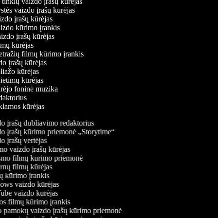
ų tinklų vaizdo įrašų kūrėjas
ystės vaizdo įrašų kūrėjas
aizdo įrašų kūrėjas
aizdo kūrimo įrankis
aizdo įrašų kūrėjas
filmų kūrėjas
tražių filmų kūrimo įrankis
zdo įrašų kūrėjas
oliažo kūrėjas
vietimų kūrėjas
ūrėjo foninė muzika
edaktorius
eklamos kūrėjas
 įrašų dubliavimo redaktorius
o įrašų kūrimo priemonė „Storytime“
 įrašų vertėjas
o vaizdo įrašų kūrėjas
mo filmų kūrimo priemonė
nų filmų kūrėjas
 kūrimo įrankis
ws vaizdo kūrėjas
be vaizdo kūrėjas
s filmų kūrimo įrankis
 pamokų vaizdo įrašų kūrimo priemonė