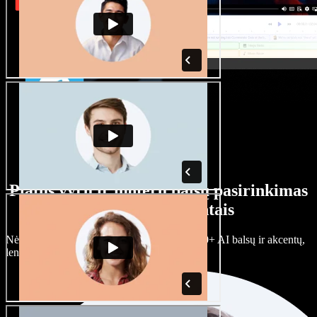
Platus vyrų ir moterų balsų pasirinkimas
su įvairiais akcentais
Nėra dviejų vienodų projektų. Rinkitės iš 100+ AI balsų ir akcentų,
lengvai juos prisitaikykite.