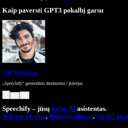
Kaip paversti GPT3 pokalbį garsu
Cliff Weitzman
„Speechify“ generalinis direktorius / įkūrėjas
Speechify – jūsų
balso AI
asistentas.
Tekstas į kalbą
.
Balso įvedimas
.
Greiti ats