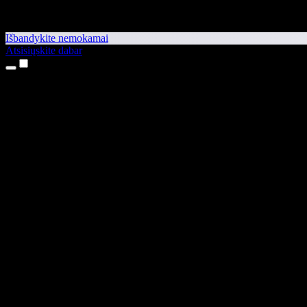
Išbandykite nemokamai
Atsisiųskite dabar
Produktai
Teksto skaitymas balsu
iPhone ir iPad programėlės
Android programėlė
Chrome plėtinys
Edge plėtinys
Interneto programėlė
Mac programėlė
Windows programėlė