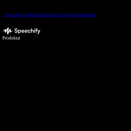
„Speechify“ pristato diktofoną su balso atpažinimu
Rašykite 5× greičiau naudodami diktavimą balsu
Produktai
Sužinokite daugiau