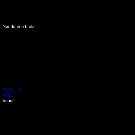
Naudojimo būdai
Atsisiųsti
API
Įmonė