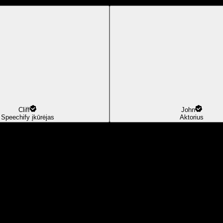
Cliff
John
Speechify įkūrėjas
Aktorius