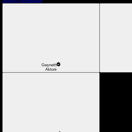
Išbandyti nemokamai
Gwyneth
Aktorė