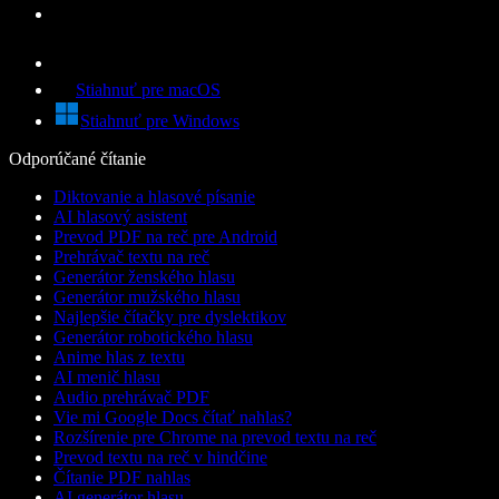
Stiahnuť pre macOS
Stiahnuť pre Windows
Odporúčané čítanie
Diktovanie a hlasové písanie
AI hlasový asistent
Prevod PDF na reč pre Android
Prehrávač textu na reč
Generátor ženského hlasu
Generátor mužského hlasu
Najlepšie čítačky pre dyslektikov
Generátor robotického hlasu
Anime hlas z textu
AI menič hlasu
Audio prehrávač PDF
Vie mi Google Docs čítať nahlas?
Rozšírenie pre Chrome na prevod textu na reč
Prevod textu na reč v hindčine
Čítanie PDF nahlas
AI generátor hlasu