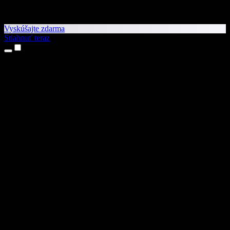
Vyskúšajte zdarma
Stiahnuť teraz
Produkty
Prevod textu na reč
Aplikácie pre iPhone a iPad
Aplikácia pre Android
Rozšírenie pre Chrome
Rozšírenie pre Edge
Webová aplikácia
Aplikácia pre Mac
Aplikácia pre Windows