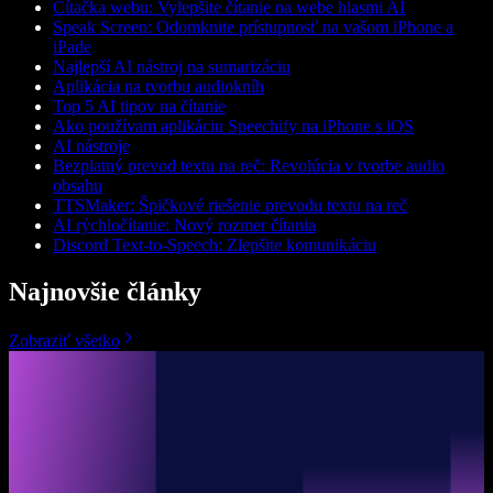
Čítačka webu: Vylepšite čítanie na webe hlasmi AI
Speak Screen: Odomknite prístupnosť na vašom iPhone a
iPade
Najlepší AI nástroj na sumarizáciu
Aplikácia na tvorbu audiokníh
Top 5 AI tipov na čítanie
Ako používam aplikáciu Speechify na iPhone s iOS
AI nástroje
Bezplatný prevod textu na reč: Revolúcia v tvorbe audio
obsahu
TTSMaker: Špičkové riešenie prevodu textu na reč
AI rýchločítanie: Nový rozmer čítania
Discord Text-to-Speech: Zlepšite komunikáciu
Najnovšie články
Zobraziť všetko