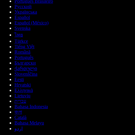
Português Brasileiro
Русский
Українська
Español
Español (México)
Svenska
ไทย
Türkçe
Tiếng Việt
Română
Português
Български
ქართული
Slovenščina
Eesti
Hrvatski
Ελληνικά
Lietuvių
עברית
Bahasa Indonesia
বাংলা
Català
Bahasa Melayu
اردو