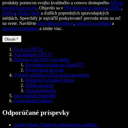
produkty pomocou svojho kvalitného a cenovo dostupného
API na
prevod textu na reč
. Objavilo sa v
The Wall Street Journal
,
CNBC
,
Forbes
,
TechCrunch
a ďalších popredných spravodajských
médiách. Speechify je najväčší poskytovateľ prevodu textu na reč
na svete. Navštívte
speechify.com/news
,
speechify.com/blog
a
speechify.com/press
a zistite viac.
Obsah
Čo je to GPT3?
Ako funguje GPT-3?
Premena Chat GPT-3 na audio
Napísanie scenára cez ChatGPT
Prevod textu na zvuk
Výhody použitia GPT-3 na text-to-speech
Prirodzený a ľudský prejav
Vyššia presnosť
Úspora nákladov
Ako pomôže Speechify
Často kladené otázky
Odporúčané príspevky
Audio čítanie: Zlepšenie prístupnosti a zážitku