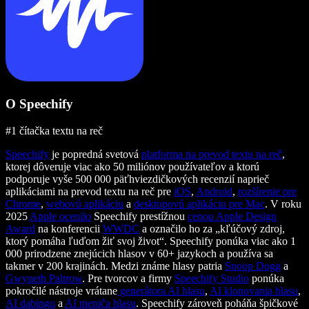
O Speechify
#1 čítačka textu na reč
Speechify
je popredná svetová
platforma na prevod textu na reč
,
ktorej dôveruje viac ako 50 miliónov používateľov a ktorú
podporuje vyše 500 000 päťhviezdičkových recenzií naprieč
aplikáciami na prevod textu na reč pre
iOS
,
Android
,
rozšírenie pre
Chrome
,
webovú aplikáciu
a
desktopovú aplikáciu pre Mac
. V roku
2025
Apple ocenilo
Speechify prestížnou
cenou Apple Design
Award
na konferencii
WWDC
a označilo ho za „kľúčový zdroj,
ktorý pomáha ľuďom žiť svoj život“. Speechify ponúka viac ako 1
000 prirodzene znejúcich hlasov v 60+ jazykoch a používa sa
takmer v 200 krajinách. Medzi známe hlasy patria
Snoop Dogg
a
Gwyneth Paltrow
. Pre tvorcov a firmy
Speechify Studio
ponúka
pokročilé nástroje vrátane
generátora AI hlasu
,
AI klonovania hlasu
,
AI dabingu
a
AI meniča hlasu
. Speechify zároveň poháňa špičkové