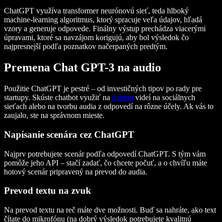
ChatGPT využíva transformer neurónovú sieť, teda hlboký
machine-learning algoritmus, ktorý spracuje veľa údajov, hľadá
vzory a generuje odpovede. Finálny výstup prechádza viacerými
úpravami, ktoré sa navzájom korigujú, aby bol výsledok čo
najpresnejší podľa poznatkov načerpaných predtým.
Premena Chat GPT-3 na audio
Použitie ChatGPT je pestré – od investičných tipov po rady pre
startupy. Skúste chatbot využiť na
dabing
videí na sociálnych
sieťach alebo na tvorbu audia z odpovedí na rôzne účely. Ak vás to
zaujalo, ste na správnom mieste.
Napísanie scenára cez ChatGPT
Najprv potrebujete scenár podľa odpovedí ChatGPT. S tým vám
pomôže jeho API – stačí zadať, čo chcete počuť, a o chvíľu máte
hotový scenár pripravený na prevod do audia.
Prevod textu na zvuk
Na prevod textu na reč máte dve možnosti. Buď sa nahráte, ako text
čítate do mikrofónu (na dobrý výsledok potrebujete kvalitnú