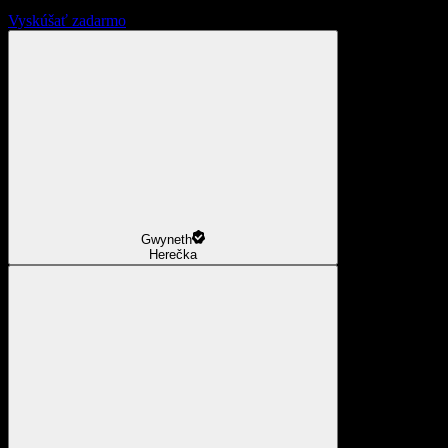
Vyskúšať zadarmo
Gwyneth
Herečka