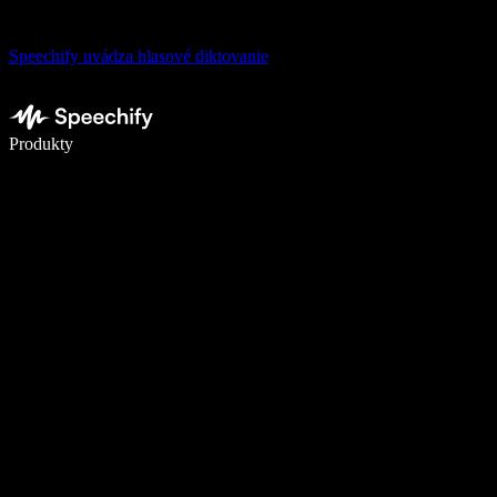
Speechify uvádza hlasové diktovanie
Píšte 5× rýchlejšie pomocou hlasového diktovania
Produkty
Zistiť viac