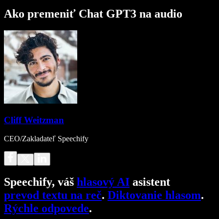
Ako premeniť Chat GPT3 na audio
Cliff Weitzman
CEO/Zakladateľ Speechify
Speechify, váš
hlasový AI
asistent
prevod textu na reč
.
Diktovanie hlasom
.
Rýchle odpovede
.