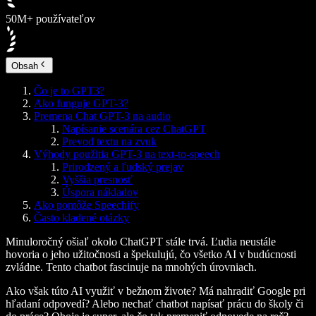
50M+ používateľov
Obsah
Čo je to GPT3?
Ako funguje GPT-3?
Premena Chat GPT-3 na audio
Napísanie scenára cez ChatGPT
Prevod textu na zvuk
Výhody použitia GPT-3 na text-to-speech
Prirodzený a ľudský prejav
Vyššia presnosť
Úspora nákladov
Ako pomôže Speechify
Často kladené otázky
Minuloročný ošiaľ okolo ChatGPT stále trvá. Ľudia neustále
hovoria o jeho užitočnosti a špekulujú, čo všetko AI v budúcnosti
zvládne. Tento chatbot fascinuje na mnohých úrovniach.
Ako však túto AI využiť v bežnom živote? Má nahradiť Google pri
hľadaní odpovedí? Alebo nechať chatbot napísať prácu do školy či