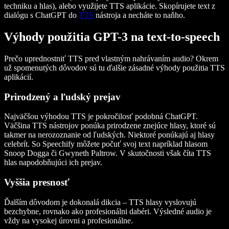
techniku a hlas), alebo využijete TTS aplikácie. Skopírujete text z
dialógu s ChatGPT do
TTS
nástroja a necháte to naňho.
Výhody použitia GPT-3 na text-to-speech
Prečo uprednostniť TTS pred vlastným nahrávaním audio? Okrem
už spomenutých dôvodov sú tu ďalšie zásadné výhody použitia TTS
aplikácií.
Prirodzený a ľudský prejav
Najväčšou výhodou TTS je pokročilosť podobná ChatGPT.
Väčšina TTS nástrojov ponúka prirodzene znejúce hlasy, ktoré sú
takmer na nerozoznanie od ľudských. Niektoré ponúkajú aj hlasy
celebrít. So Speechify môžete počuť svoj text napríklad hlasom
Snoop Dogga či Gwyneth Paltrow. V skutočnosti však číta TTS
hlas napodobňujúci ich prejav.
Vyššia presnosť
Ďalším dôvodom je dokonalá dikcia – TTS hlasy vyslovujú
bezchybne, rovnako ako profesionálni dabéri. Výsledné audio je
vždy na vysokej úrovni a profesionálne.