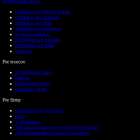
Prevod textu na reč
Aplikácia pre iPhone a iPad
Aplikácia pre Android
Aplikácia pre Mac
Aplikácia pre Windows
Webová aplikácia
Rozšírenie pre Chrome
Rozšírenie pre Edge
Stiahnuť
Pre tvorcov
AI generátor hlasu
Dabing
Klonovanie hlasu
Speechify Work
Pre firmy
Speechify pre vývojárov
Tímy
Vzdelávanie
API dokumentácia pre prevod textu na reč
API dokumentácia hlasových agentov