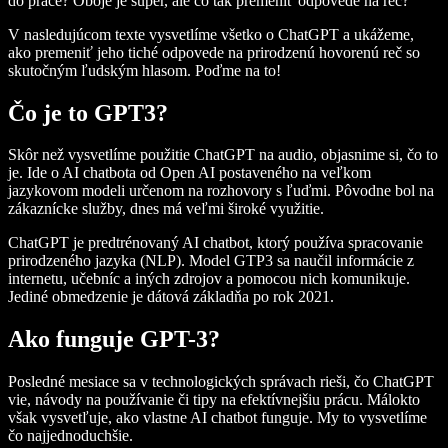
do práce? Oboje je super, ale čo tak premeniť odpovede na reč?
V nasledujúcom texte vysvetlíme všetko o ChatGPT a ukážeme,
ako premeniť jeho tiché odpovede na prirodzenú hovorenú reč so
skutočným ľudským hlasom. Poďme na to!
Čo je to GPT3?
Skôr než vysvetlíme použitie ChatGPT na audio, objasnime si, čo to
je. Ide o AI chatbota od Open AI postaveného na veľkom
jazykovom modeli určenom na rozhovory s ľuďmi. Pôvodne bol na
zákaznícke služby, dnes má veľmi široké využitie.
ChatGPT je predtrénovaný AI chatbot, ktorý používa spracovanie
prirodzeného jazyka (NLP). Model GTP3 sa naučil informácie z
internetu, učebníc a iných zdrojov a pomocou nich komunikuje.
Jediné obmedzenie je dátová základňa po rok 2021.
Ako funguje GPT-3?
Posledné mesiace sa v technologických správach rieši, čo ChatGPT
vie, návody na používanie či tipy na efektívnejšiu prácu. Málokto
však vysvetľuje, ako vlastne AI chatbot funguje. My to vysvetlíme
čo najjednoduchšie.