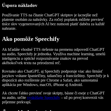
Úspora nákladov
Používanie TTS na čítanie ChatGPT skriptov je lacnejšie než
platenie osobám za nahrávky. Za ročný poplatok môžete previesť
tisíce slov vygenerovaných AI bez nutnosti platiť dabéra za každé
nahranie.
Ako pomôže Speechify
Ak hľadáte vhodné TTS riešenie na premenu odpovedí ChatGPT
na audio, Speechify je jednotka. Využíva machine learning, umelú
inteligenciu a optické rozpoznávanie znakov na prevod
akéhokoľvek textu na prirodzenú reč.
Rovnako ako ChatGPT, aj Speechify podporuje viac ako štrnásť
jazykov vrátane španielčiny, taliančiny a francúzštiny. Speechify je k
dispozícii ako rozšírenie pre Chrome a Safari, ako samostatná
aplikácia pre Windows, macOS, iPhone aj Android.
Ak chcete ľahko previesť svoje skripty, básne či eseje z ChatGPT
na audio, určite
vyskúšajte Speechify
– už po prvej konverzii vás
príjemne prekvapí.