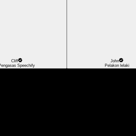
Cliff
John
Pengasas Speechify
Pelakon lelaki