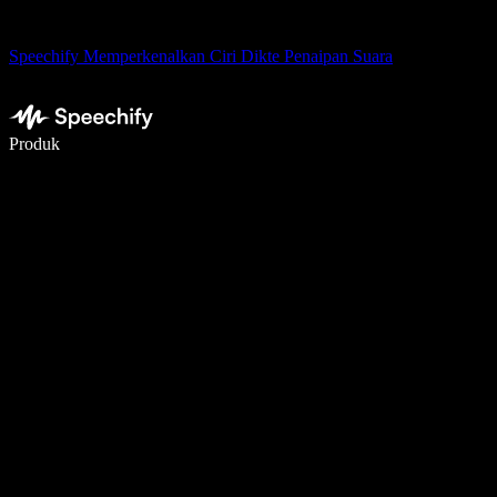
Speechify Memperkenalkan Ciri Dikte Penaipan Suara
Tulis 5× lebih pantas dengan menaip menggunakan suara
Produk
Ketahui Lebih Lanjut