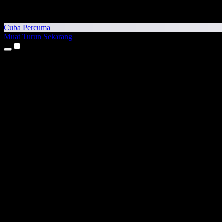
Cuba Percuma
Muat Turun Sekarang
Produk
Teks kepada Pertuturan
Aplikasi iPhone & iPad
Aplikasi Android
Sambungan Chrome
Sambungan Edge
Aplikasi Web
Aplikasi Mac
Aplikasi Windows