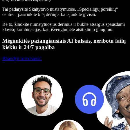
Tai padarysite Skaitytuvo nustatymuose, „Specialiųjų poreikių“
centre – pasirinkite kitą derinį arba išjunkite jį visai.
Be to, žinokite numatytuosius derinius ir būkite atsargūs spausdami
klavišų kombinacijas, kad išvengtumėte atsitiktinio įjungimo.
Mėgaukitės pažangiausiais AI balsais, neribotu failų
kiekiu ir 24/7 pagalba
Išbandyti nemokamai