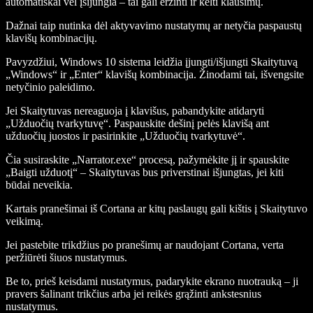
automatiškai vėl įsijungia – tai gali erzinti ir kelti klausimų.
Dažnai taip nutinka dėl aktyvavimo nustatymų ar netyčia paspaustų
klavišų kombinacijų.
Pavyzdžiui, Windows 10 sistema leidžia įjungti/išjungti Skaitytuvą
„Windows“ ir „Enter“ klavišų kombinacija. Žinodami tai, išvengsite
netyčinio paleidimo.
Jei Skaitytuvas nereaguoja į klavišus, pabandykite atidaryti
„Užduočių tvarkytuvę“. Paspauskite dešinį pelės klavišą ant
užduočių juostos ir pasirinkite „Užduočių tvarkytuvė“.
Čia susiraskite „Narrator.exe“ procesą, pažymėkite jį ir spauskite
„Baigti užduotį“ – Skaitytuvas bus priverstinai išjungtas, jei kiti
būdai neveikia.
Kartais pranešimai iš Cortana ar kitų paslaugų gali kištis į Skaitytuvo
veikimą.
Jei pastebite trikdžius po pranešimų ar naudojant Cortana, verta
peržiūrėti šiuos nustatymus.
Be to, prieš keisdami nustatymus, padarykite ekrano nuotrauką – ji
pravers šalinant trikčius arba jei reikės grąžinti ankstesnius
nustatymus.