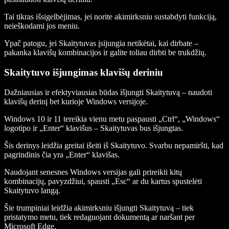
Tai tikras išsigelbėjimas, jei norite akimirksniu sustabdyti funkciją,
neieškodami jos meniu.
Ypač patogu, jei Skaitytuvas įsijungia netikėtai, kai dirbate –
pakanka klavišų kombinacijos ir galite toliau dirbti be trukdžių.
Skaitytuvo išjungimas klavišų deriniu
Dažniausias ir efektyviausias būdas išjungti Skaitytuvą – naudoti
klavišų derinį bet kurioje Windows versijoje.
Windows 10 ir 11 tereikia vienu metu paspausti „Ctrl“, „Windows“
logotipo ir „Enter“ klavišus – Skaitytuvas bus išjungtas.
Šis derinys leidžia greitai išeiti iš Skaitytuvo. Svarbu nepamiršti, kad
pagrindinis čia yra „Enter“ klavišas.
Naudojant senesnes Windows versijas gali prireikti kitų
kombinacijų, pavyzdžiui, spausti „Esc“ ar du kartus spustelėti
Skaitytuvo langą.
Šie trumpiniai leidžia akimirksniu išjungti Skaitytuvą – tiek
pristatymo metu, tiek redaguojant dokumentą ar naršant per
Microsoft Edge.