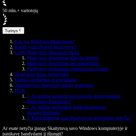
50 mln.+ vartotojų
Turinys
Kas yra Windows Skaitytuvas?
Kodėl verta išjungti Skaitytuvą?
Greiti Skaitytuvo išjungimo būdai
Skaitytuvo išjungimas klavišų deriniu
Skaitytuvo išjungimas per nustatymus
Skaitytuvo išjungimas prisijungimo ekrane
Skaitytuvo balso nustatymai
Dažnos problemos ir sprendimai
Alternatyvos: Speechify tekstų skaitymas
DUK
1. Ar galima susikurti savo klavišų derinį greitam
Skaitytuvo išjungimui?
2. Ar galima suplanuoti, kada Skaitytuvas
įsijungs/išsijungs?
3. Kaip užtikrinti, kad Skaitytuvas neįsijungtų netyčia?
Ar esate netyčia įjungę Skaitytuvą savo Windows kompiuteryje ir
panikavę bandydami jį išjungti?