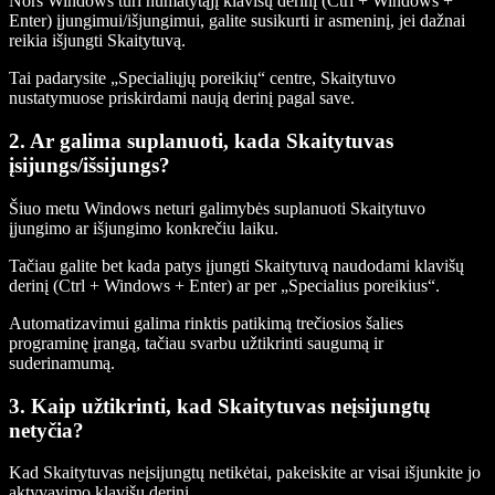
Nors Windows turi numatytąjį klavišų derinį (Ctrl + Windows +
Enter) įjungimui/išjungimui, galite susikurti ir asmeninį, jei dažnai
reikia išjungti Skaitytuvą.
Tai padarysite „Specialiųjų poreikių“ centre, Skaitytuvo
nustatymuose priskirdami naują derinį pagal save.
2. Ar galima suplanuoti, kada Skaitytuvas
įsijungs/išsijungs?
Šiuo metu Windows neturi galimybės suplanuoti Skaitytuvo
įjungimo ar išjungimo konkrečiu laiku.
Tačiau galite bet kada patys įjungti Skaitytuvą naudodami klavišų
derinį (Ctrl + Windows + Enter) ar per „Specialius poreikius“.
Automatizavimui galima rinktis patikimą trečiosios šalies
programinę įrangą, tačiau svarbu užtikrinti saugumą ir
suderinamumą.
3. Kaip užtikrinti, kad Skaitytuvas neįsijungtų
netyčia?
Kad Skaitytuvas neįsijungtų netikėtai, pakeiskite ar visai išjunkite jo
aktyvavimo klavišų derinį.