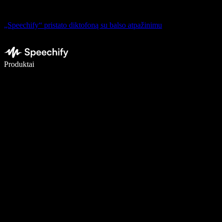
„Speechify“ pristato diktofoną su balso atpažinimu
Rašykite 5× greičiau naudodami diktavimą balsu
Produktai
Sužinokite daugiau