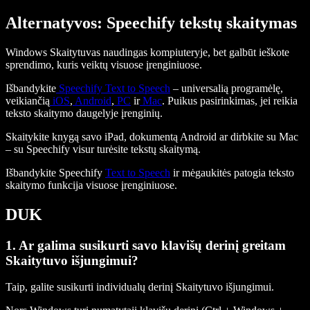
Alternatyvos: Speechify tekstų skaitymas
Windows Skaitytuvas naudingas kompiuteryje, bet galbūt ieškote
sprendimo, kuris veiktų visuose įrenginiuose.
Išbandykite
Speechify Text to Speech
– universalią programėlę,
veikiančią
iOS
,
Android
,
PC
ir
Mac
. Puikus pasirinkimas, jei reikia
teksto skaitymo daugelyje įrenginių.
Skaitykite knygą savo iPad, dokumentą Android ar dirbkite su Mac
– su Speechify visur turėsite tekstų skaitymą.
Išbandykite Speechify
Text to Speech
ir mėgaukitės patogia teksto
skaitymo funkcija visuose įrenginiuose.
DUK
1. Ar galima susikurti savo klavišų derinį greitam
Skaitytuvo išjungimui?
Taip, galite susikurti individualų derinį Skaitytuvo išjungimui.