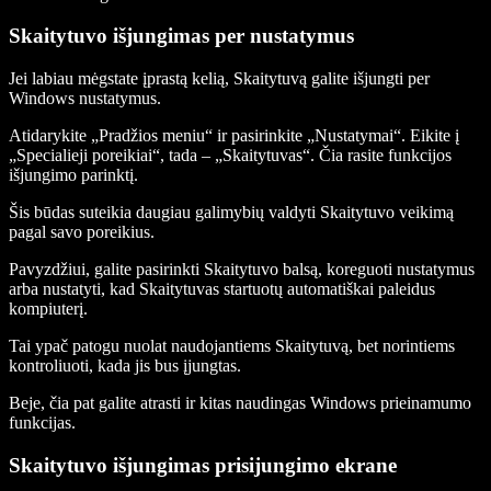
Skaitytuvo išjungimas per nustatymus
Jei labiau mėgstate įprastą kelią, Skaitytuvą galite išjungti per
Windows nustatymus.
Atidarykite „Pradžios meniu“ ir pasirinkite „Nustatymai“. Eikite į
„Specialieji poreikiai“, tada – „Skaitytuvas“. Čia rasite funkcijos
išjungimo parinktį.
Šis būdas suteikia daugiau galimybių valdyti Skaitytuvo veikimą
pagal savo poreikius.
Pavyzdžiui, galite pasirinkti Skaitytuvo balsą, koreguoti nustatymus
arba nustatyti, kad Skaitytuvas startuotų automatiškai paleidus
kompiuterį.
Tai ypač patogu nuolat naudojantiems Skaitytuvą, bet norintiems
kontroliuoti, kada jis bus įjungtas.
Beje, čia pat galite atrasti ir kitas naudingas Windows prieinamumo
funkcijas.
Skaitytuvo išjungimas prisijungimo ekrane