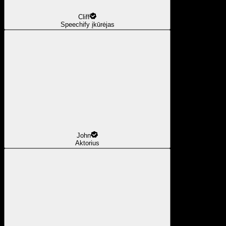
Cliff
Speechify įkūrėjas
John
Aktorius