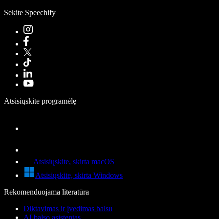
Sekite Speechify
Atsisiųskite programėlę
Atsisiųskite, skirta macOS
Atsisiųskite, skirta Windows
Rekomenduojama literatūra
Diktavimas ir įvedimas balsu
AI balso asistentas