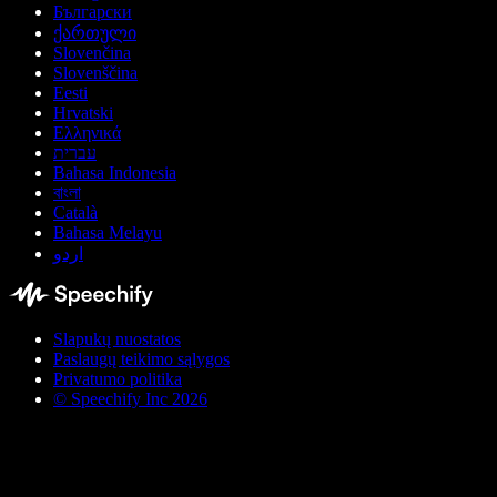
Български
ქართული
Slovenčina
Slovenščina
Eesti
Hrvatski
Ελληνικά
עברית
Bahasa Indonesia
বাংলা
Català
Bahasa Melayu
اردو
Slapukų nuostatos
Paslaugų teikimo sąlygos
Privatumo politika
© Speechify Inc 2026