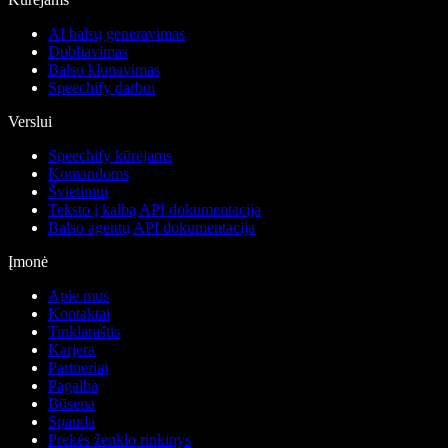
AI balsų generavimas
Dubliavimas
Balso klonavimas
Speechify darbui
Verslui
Speechify kūrėjams
Komandoms
Švietimui
Teksto į kalbą API dokumentacija
Balso agentų API dokumentacija
Įmonė
Apie mus
Kontaktai
Tinklaraštis
Karjera
Partneriai
Pagalba
Būsena
Spauda
Prekės ženklo rinkinys