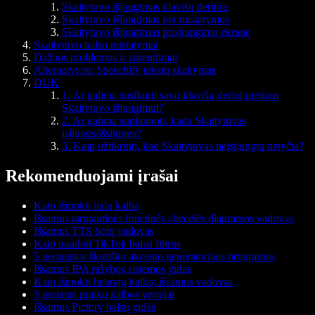
Skaitytuvo išjungimas klavišų deriniu
Skaitytuvo išjungimas per nustatymus
Skaitytuvo išjungimas prisijungimo ekrane
Skaitytuvo balso nustatymai
Dažnos problemos ir sprendimai
Alternatyvos: Speechify tekstų skaitymas
DUK
1. Ar galima susikurti savo klavišų derinį greitam
Skaitytuvo išjungimui?
2. Ar galima suplanuoti, kada Skaitytuvas
įsijungs/išsijungs?
3. Kaip užtikrinti, kad Skaitytuvas neįsijungtų netyčia?
Rekomenduojami įrašai
Kaip išmokti italų kalbą
Išsamus tarptautinės fonetinės abėcėlės diagramos vadovas
Išsamus TTS botų vadovas
Kaip naudoti TikTok balso filtrus
5 geriausios škotiško akcento generatoriaus programos
Išsamus IPA rašybos sistemos gidas
Kaip išmokti hebrajų kalbą: išsamus vadovas
5 geriausi graikų kalbos vertėjai
Išsamus Pictory balsų gidas