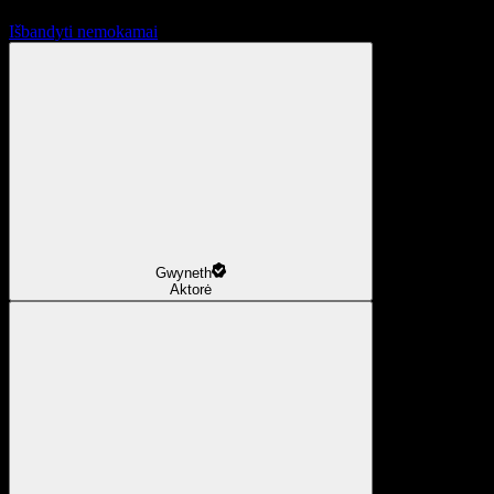
Išbandyti nemokamai
Gwyneth
Aktorė