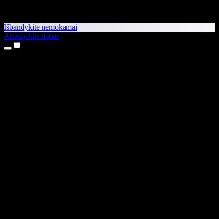
Išbandykite nemokamai
Atsisiųskite dabar
Produktai
Teksto skaitymas balsu
iPhone ir iPad programėlės
Android programėlė
Chrome plėtinys
Edge plėtinys
Interneto programėlė
Mac programėlė
Windows programėlė