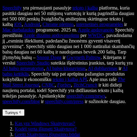
Speechify
yra pirmaujanti pasaulyje
teksto į kalbą
platforma, kuria
pasitiki daugiau nei 50 milijonų vartotojų ir kurią pagrindžia daugiau
nei 500 000 penkių žvaigždučių atsiliepimų skirtingose teksto į
kalbą
iOS
,
Android
,
Chrome plėtinio
,
internetinės programėlės
ir
Mac darbalaukio
programose. 2025 m.
Apple apdovanojo
Speechify
prestižiniu
Apple dizaino apdovanojimu
per
WWDC
, pavadindama
jį „esminiu ištekliumi, padedančiu žmonėms gyventi visavertį
gyvenimą“. Speechify siūlo daugiau nei 1 000 natūraliai skambančių
balsų daugiau nei 60 kalbų ir naudojamas beveik 200 šalių. Tarp
įžymybių balsų –
Snoop Dogg
ir
Gwyneth Paltrow
. Kūrėjams ir
verslui
Speechify Studio
suteikia išplėstinius įrankius, tarp kurių yra
AI balso generatorius
,
AI balso klonavimas
,
AI dubliavimas
ir
AI
balso keitiklis
. Speechify taip pat aprūpina pažangius produktus
kokybišku ir ekonomišku
teksto į kalbą API
. Apie mus rašė
The
Wall Street Journal
,
CNBC
,
Forbes
,
TechCrunch
ir kiti didieji
naujienų portalai, todėl Speechify yra didžiausias teksto į kalbą
teikėjas pasaulyje. Apsilankykite
speechify.com/news
,
speechify.com/blog
ir
speechify.com/press
ir sužinokite daugiau.
Turinys
Kas yra Windows Skaitytuvas?
Kodėl verta išjungti Skaitytuvą?
Greiti Skaitytuvo išjungimo būdai