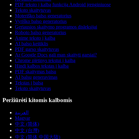
PDF teksto į kalbą funkcija Android įrenginiuose
Teksto skaitytuvas
Moteriško balso generatorius
Vyriško balso generatorius
Geriausios skaitymo programos disleksijai
Roboto balso generatorius
Anime teksto į kalbą
AI balso keitiklis
PDF garso skaitytuvas
Ar Google Docs gali man skaityti garsiai?
Chrome plėtinys tekstui į kalbą
Hindi kalbos tekstas į kalbą
PDF skaitymas balsu
AI balsų generavimas
Tekstas į balsą
Teksto skaitytuvas
Peržiūrėti kitomis kalbomis
العربية
Magyar
中文 (简体)
中文 (台灣)
中文 (简体 中国大陆)