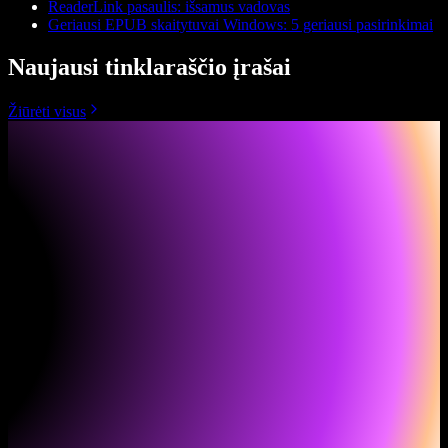
ReaderLink pasaulis: išsamus vadovas
Geriausi EPUB skaitytuvai Windows: 5 geriausi pasirinkimai
Naujausi tinklaraščio įrašai
Žiūrėti visus