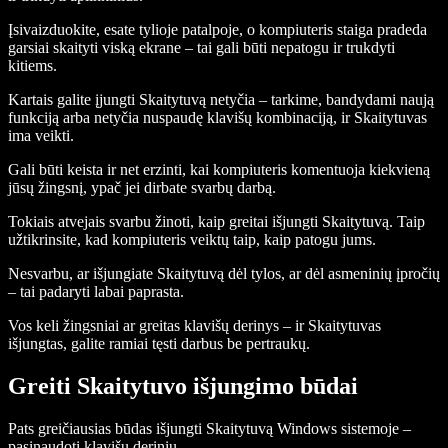
Įsivaizduokite, esate tylioje patalpoje, o kompiuteris staiga pradeda
garsiai skaityti viską ekrane – tai gali būti nepatogu ir trukdyti
kitiems.
Kartais galite įjungti Skaitytuvą netyčia – tarkime, bandydami naują
funkciją arba netyčia nuspaudę klavišų kombinaciją, ir Skaitytuvas
ima veikti.
Gali būti keista ir net erzinti, kai kompiuteris komentuoja kiekvieną
jūsų žingsnį, ypač jei dirbate svarbų darbą.
Tokiais atvejais svarbu žinoti, kaip greitai išjungti Skaitytuvą. Taip
užtikrinsite, kad kompiuteris veiktų taip, kaip patogu jums.
Nesvarbu, ar išjungiate Skaitytuvą dėl tylos, ar dėl asmeninių įpročių
– tai padaryti labai paprasta.
Vos keli žingsniai ar greitas klavišų derinys – ir Skaitytuvas
išjungtas, galite ramiai tęsti darbus be pertraukų.
Greiti Skaitytuvo išjungimo būdai
Pats greičiausias būdas išjungti Skaitytuvą Windows sistemoje –
pasinaudoti klavišų deriniu.