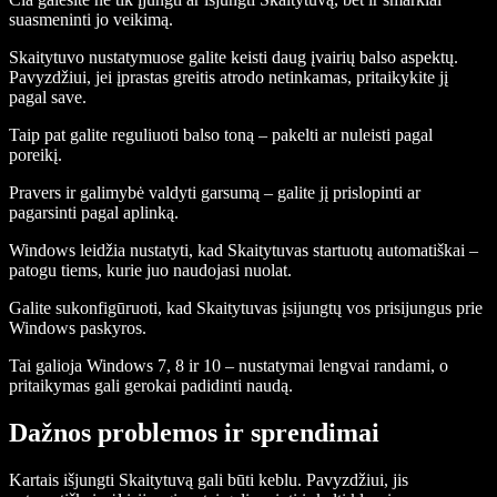
suasmeninti jo veikimą.
Skaitytuvo nustatymuose galite keisti daug įvairių balso aspektų.
Pavyzdžiui, jei įprastas greitis atrodo netinkamas, pritaikykite jį
pagal save.
Taip pat galite reguliuoti balso toną – pakelti ar nuleisti pagal
poreikį.
Pravers ir galimybė valdyti garsumą – galite jį prislopinti ar
pagarsinti pagal aplinką.
Windows leidžia nustatyti, kad Skaitytuvas startuotų automatiškai –
patogu tiems, kurie juo naudojasi nuolat.
Galite sukonfigūruoti, kad Skaitytuvas įsijungtų vos prisijungus prie
Windows paskyros.
Tai galioja Windows 7, 8 ir 10 – nustatymai lengvai randami, o
pritaikymas gali gerokai padidinti naudą.
Dažnos problemos ir sprendimai
Kartais išjungti Skaitytuvą gali būti keblu. Pavyzdžiui, jis