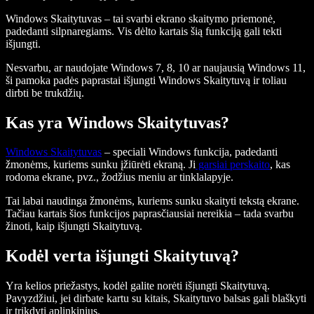
Windows Skaitytuvas – tai svarbi ekrano skaitymo priemonė,
padedanti silpnaregiams. Vis dėlto kartais šią funkciją gali tekti
išjungti.
Nesvarbu, ar naudojate Windows 7, 8, 10 ar naujausią Windows 11,
ši pamoka padės paprastai išjungti Windows Skaitytuvą ir toliau
dirbti be trukdžių.
Kas yra Windows Skaitytuvas?
Windows Skaitytuvas
– speciali Windows funkcija, padedanti
žmonėms, kuriems sunku įžiūrėti ekraną. Ji
garsiai perskaito
, kas
rodoma ekrane, pvz., žodžius meniu ar tinklalapyje.
Tai labai naudinga žmonėms, kuriems sunku skaityti tekstą ekrane.
Tačiau kartais šios funkcijos paprasčiausiai nereikia – tada svarbu
žinoti, kaip išjungti Skaitytuvą.
Kodėl verta išjungti Skaitytuvą?
Yra kelios priežastys, kodėl galite norėti išjungti Skaitytuvą.
Pavyzdžiui, jei dirbate kartu su kitais, Skaitytuvo balsas gali blaškyti
ir trikdyti aplinkinius.