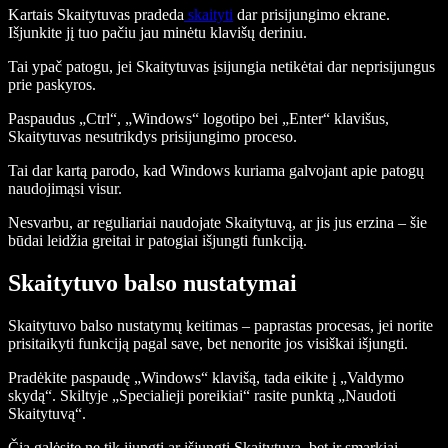
Kartais Skaitytuvas pradeda
skaityti
dar prisijungimo ekrane.
Išjunkite jį tuo pačiu jau minėtu klavišų deriniu.
Tai ypač patogu, jei Skaitytuvas įsijungia netikėtai dar neprisijungus
prie paskyros.
Paspaudus „Ctrl“, „Windows“ logotipo bei „Enter“ klavišus,
Skaitytuvas nesutrikdys prisijungimo proceso.
Tai dar kartą parodo, kad Windows kuriama galvojant apie patogų
naudojimąsi visur.
Nesvarbu, ar reguliariai naudojate Skaitytuvą, ar jis jus erzina – šie
būdai leidžia greitai ir patogiai išjungti funkciją.
Skaitytuvo balso nustatymai
Skaitytuvo balso nustatymų keitimas – paprastas procesas, jei norite
prisitaikyti funkciją pagal save, bet nenorite jos visiškai išjungti.
Pradėkite paspaudę „Windows“ klavišą, tada eikite į „Valdymo
skydą“. Skiltyje „Specialieji poreikiai“ rasite punktą „Naudoti
Skaitytuvą“.
Čia galėsite ne tik įjungti ar išjungti Skaitytuvą, bet ir smarkiai