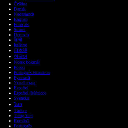
Čeština
Dansk
Nederlands
English
Français
Suomi
Deutsch
हिन्दी
Italiano
日本語
한국어
Norsk bokmål
Polski
Português Brasileiro
Русский
Українська
Español
Español (México)
Svenska
ไทย
Türkçe
Tiếng Việt
Română
Português