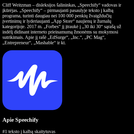
Cliff Weitzman – disleksijos šalininkas, „Speechify“ vadovas ir
įkūrėjas. „Speechify“ – pirmaujanti pasaulyje teksto į kalbą
programa, turinti daugiau nei 100 000 penkių žvaigždučių
įvertinimų ir lyderiaujanti „App Store“ naujienų ir žurnalų
kategorijoje. 2017 m. „Forbes“ jį įtraukė į „30 iki 30“ sąrašą už
indėlį didinant interneto prieinamumą žmonėms su mokymosi
sutrikimais. Apie jį rašė „EdSurge“, „Inc.“, „PC Mag“,
„Entrepreneur“, „Mashable“ ir kt.
Apie Speechify
#1 teksto į kalbą skaitytuvas