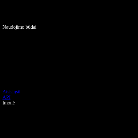
Naudojimo būdai
Atsisiųsti
API
Įmonė