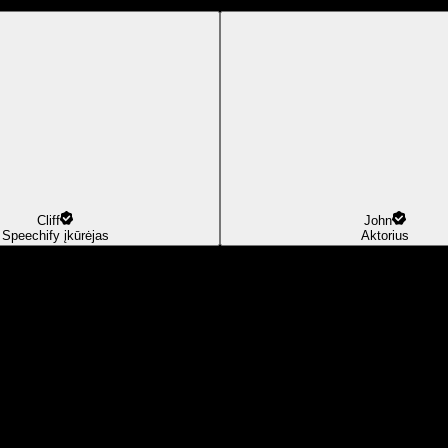
Cliff
John
Speechify įkūrėjas
Aktorius