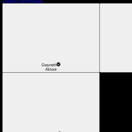
Išbandyti nemokamai
Gwyneth
Aktorė