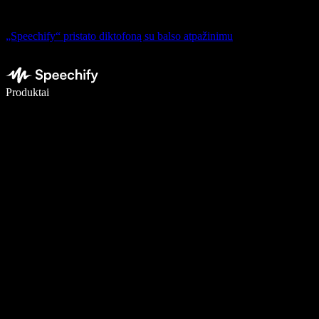
„Speechify“ pristato diktofoną su balso atpažinimu
Rašykite 5× greičiau naudodami diktavimą balsu
Produktai
Sužinokite daugiau