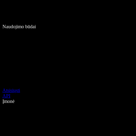
Naudojimo būdai
Atsisiųsti
API
Įmonė