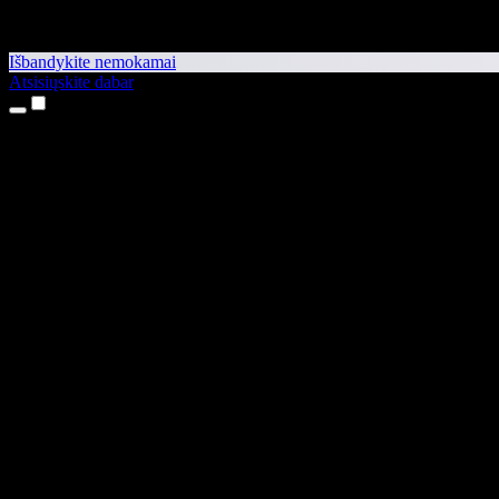
Išbandykite nemokamai
Atsisiųskite dabar
Produktai
Teksto skaitymas balsu
iPhone ir iPad programėlės
Android programėlė
Chrome plėtinys
Edge plėtinys
Interneto programėlė
Mac programėlė
Windows programėlė