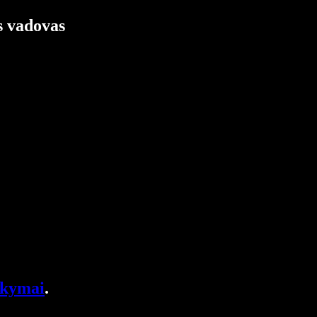
s vadovas
akymai
.