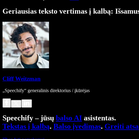
Geriausias teksto vertimas į kalbą: Išsamu
Cliff Weitzman
„Speechify“ generalinis direktorius / įkūrėjas
Speechify – jūsų
balso AI
asistentas.
Tekstas į kalbą
.
Balso įvedimas
.
Greiti ats