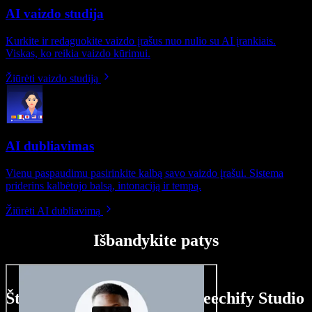
AI vaizdo studija
Kurkite ir redaguokite vaizdo įrašus nuo nulio su AI įrankiais.
Viskas, ko reikia vaizdo kūrimui.
Žiūrėti vaizdo studiją
AI dubliavimas
Vienu paspaudimu pasirinkite kalbą savo vaizdo įrašui. Sistema
priderins kalbėtojo balsą, intonaciją ir tempą.
Žiūrėti AI dubliavimą
Išbandykite patys
Štai ką galite nuveikti su Speechify Studio