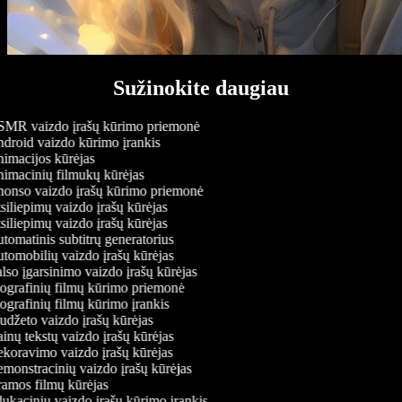
Sužinokite daugiau
MR vaizdo įrašų kūrimo priemonė
droid vaizdo kūrimo įrankis
imacijos kūrėjas
imacinių filmukų kūrėjas
onso vaizdo įrašų kūrimo priemonė
iliepimų vaizdo įrašų kūrėjas
iliepimų vaizdo įrašų kūrėjas
omatinis subtitrų generatorius
omobilių vaizdo įrašų kūrėjas
so įgarsinimo vaizdo įrašų kūrėjas
ografinių filmų kūrimo priemonė
grafinių filmų kūrimo įrankis
džeto vaizdo įrašų kūrėjas
nų tekstų vaizdo įrašų kūrėjas
koravimo vaizdo įrašų kūrėjas
onstracinių vaizdo įrašų kūrėjas
amos filmų kūrėjas
kacinių vaizdo įrašų kūrimo įrankis