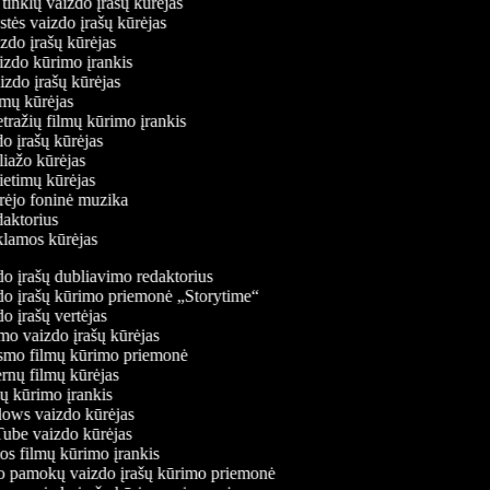
ų tinklų vaizdo įrašų kūrėjas
ystės vaizdo įrašų kūrėjas
izdo įrašų kūrėjas
aizdo kūrimo įrankis
aizdo įrašų kūrėjas
filmų kūrėjas
tražių filmų kūrimo įrankis
do įrašų kūrėjas
oliažo kūrėjas
vietimų kūrėjas
ūrėjo foninė muzika
edaktorius
eklamos kūrėjas
o įrašų dubliavimo redaktorius
o įrašų kūrimo priemonė „Storytime“
 įrašų vertėjas
o vaizdo įrašų kūrėjas
mo filmų kūrimo priemonė
rnų filmų kūrėjas
 kūrimo įrankis
ws vaizdo kūrėjas
be vaizdo kūrėjas
s filmų kūrimo įrankis
 pamokų vaizdo įrašų kūrimo priemonė