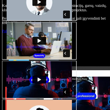
Kurkite įgarsinimus, pridėkite nemokamų iliustracijų, garsų, vaizdų,
klonuokite balsą – kurkite pilnus, įspūdingus projektus.
Be jokių mokymų ir viskas naršyklėje – kūrėjai gali įgyvendinti bet
kokią idėją, neberibojami senųjų metodų.
Paleisti studiją