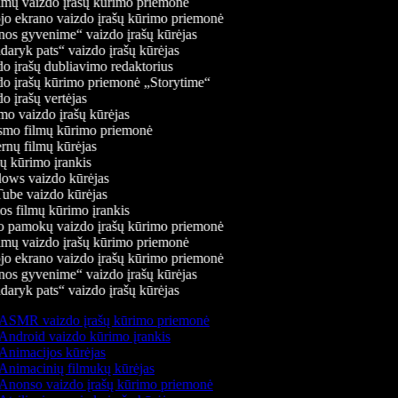
mų vaizdo įrašų kūrimo priemonė
jo ekrano vaizdo įrašų kūrimo priemonė
os gyvenime“ vaizdo įrašų kūrėjas
aryk pats“ vaizdo įrašų kūrėjas
o įrašų dubliavimo redaktorius
o įrašų kūrimo priemonė „Storytime“
 įrašų vertėjas
o vaizdo įrašų kūrėjas
mo filmų kūrimo priemonė
rnų filmų kūrėjas
 kūrimo įrankis
ws vaizdo kūrėjas
be vaizdo kūrėjas
s filmų kūrimo įrankis
 pamokų vaizdo įrašų kūrimo priemonė
mų vaizdo įrašų kūrimo priemonė
jo ekrano vaizdo įrašų kūrimo priemonė
os gyvenime“ vaizdo įrašų kūrėjas
aryk pats“ vaizdo įrašų kūrėjas
ASMR vaizdo įrašų kūrimo priemonė
Android vaizdo kūrimo įrankis
Animacijos kūrėjas
Animacinių filmukų kūrėjas
Anonso vaizdo įrašų kūrimo priemonė