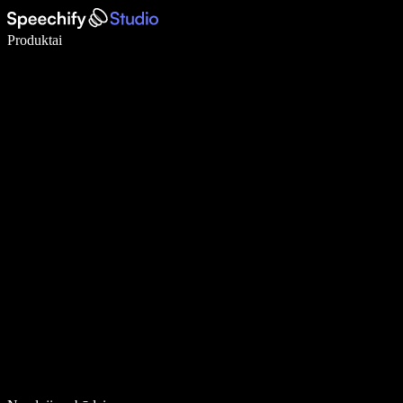
Rašykite 5× greičiau naudodami diktavimą balsu
Produktai
Sužinokite daugiau