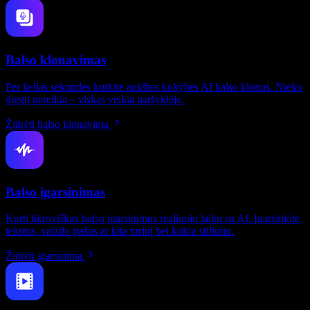
Balso klonavimas
Per kelias sekundes kurkite aukštos kokybės AI balso klonus. Nieko
diegti nereikia – viskas veikia naršyklėje.
Žiūrėti balso klonavimą
Balso įgarsinimas
Kurti tikroviškus balso įgarsinimus realiuoju laiku su AI. Įgarsinkite
tekstus, vaizdo įrašus ar kitą turinį bet kokiu stiliumi.
Žiūrėti įgarsinimą