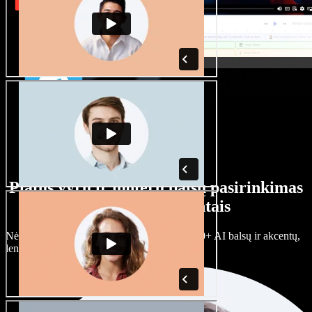
Platus vyrų ir moterų balsų pasirinkimas
su įvairiais akcentais
Nėra dviejų vienodų projektų. Rinkitės iš 100+ AI balsų ir akcentų,
lengvai juos prisitaikykite.