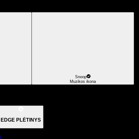
Snoop
Muzikos ikona
EDGE PLĖTINYS
ą