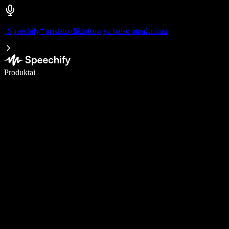
„Speechify“ pristato diktofoną su balso atpažinimu
Rašykite 5× greičiau naudodami diktavimą balsu
Produktai
Sužinokite daugiau