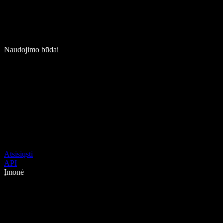
Naudojimo būdai
Atsisiųsti
API
Įmonė