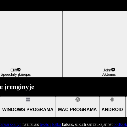
Cliff
John
Speechify įkūrėjas
Aktorius
 įrenginyje
WINDOWS PROGRAMA
MAC PROGRAMA
ANDROID
arsiai skaityti
natūraliais
teksto į kalbą
balsais, sukurti santrauką ar net
podkast