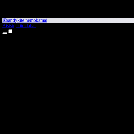
Išbandykite nemokamai
Atsisiųskite dabar
Produktai
Teksto skaitymas balsu
iPhone ir iPad programėlės
Android programėlė
Chrome plėtinys
Edge plėtinys
Interneto programėlė
Mac programėlė
Windows programėlė