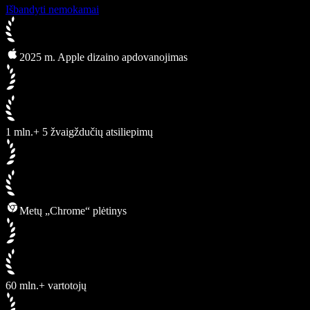
Išbandyti nemokamai
2025 m. Apple dizaino apdovanojimas
1 mln.+ 5 žvaigždučių atsiliepimų
Metų „Chrome“ plėtinys
60 mln.+ vartotojų