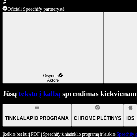
Oficiali Speechify partnerystė
Gwyneth
Aktorė
Jūsų
teksto į kalbą
sprendimas kiekviename
TINKLALAPIO PROGRAMA
CHROME PLĖTINYS
iOS
Įkelkite bet kurį PDF į Speechify žiniatinklio programą ir leiskite
Speechify
g