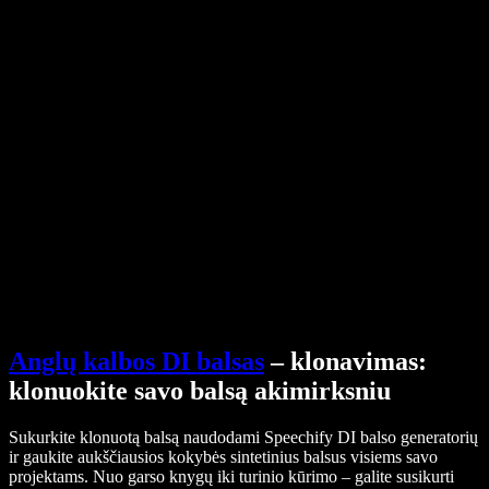
Pagalbos centras
PDF į garso failą keitiklis
Kainos
AI balso generatorius
Vartotojų istorijos
Google Docs skaitymas balsu
B2B sėkmės istorijos
Dirbtinio intelekto balso keitiklis
Atsiliepimai
Programėlės, kurios garsiai skaito tekstą
Spauda
Skaityk man
Teksto skaitymo balsu įrankis
Verslui
Susisiekti su pardavimų komanda
Speechify verslui ir mokykloms
Speechify Work
Speechify DSA
SIMBA balso agentai
Speechify kūrėjams
Anglų kalbos DI balsas
– klonavimas:
klonuokite savo balsą akimirksniu
Sukurkite klonuotą balsą naudodami Speechify DI balso generatorių
ir gaukite aukščiausios kokybės sintetinius balsus visiems savo
projektams. Nuo garso knygų iki turinio kūrimo – galite susikurti