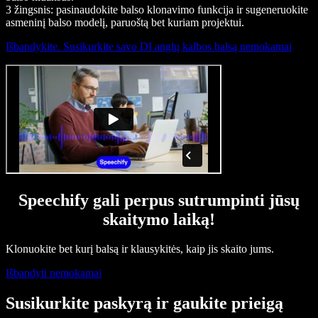
3 žingsnis: pasinaudokite balso klonavimo funkcija ir sugeneruokite
asmeninį balso modelį, paruoštą bet kuriam projektui.
Išbandykite. Susikurkite savo DI anglų kalbos balsą nemokamai
Speechify gali perpus sutrumpinti jūsų
skaitymo laiką!
Klonuokite bet kurį balsą ir klausykitės, kaip jis skaito jums.
Išbandyti nemokamai
Susikurkite paskyrą ir gaukite prieigą