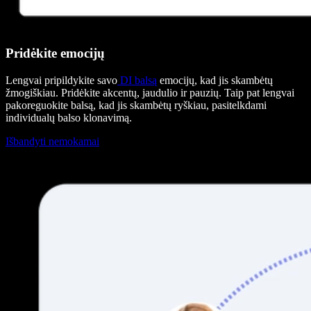
Pridėkite emocijų
Lengvai pripildykite savo
DI balsą
emocijų, kad jis skambėtų
žmogiškiau. Pridėkite akcentų, jaudulio ir pauzių. Taip pat lengvai
pakoreguokite balsą, kad jis skambėtų ryškiau, pasitelkdami
individualų balso klonavimą.
Išbandyti nemokamai