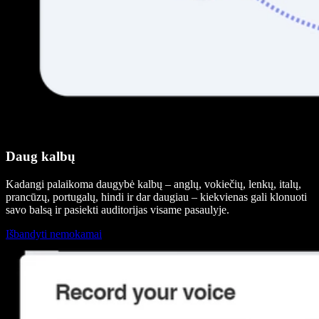
Daug kalbų
Kadangi palaikoma daugybė kalbų – anglų, vokiečių, lenkų, italų,
prancūzų, portugalų, hindi ir dar daugiau – kiekvienas gali klonuoti
savo balsą ir pasiekti auditorijas visame pasaulyje.
Išbandyti nemokamai