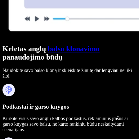
Keletas anglų
balso klonavimo
panaudojimo būdų
Naudokite savo balso kloną ir skleiskite žinutę dar lengviau nei iki
šiol.
Podkastai ir garso knygos
Kurkite visus savo anglų kalbos podkastus, reklaminius įrašus ar
garso knygas savo balsu, nė karto rankiniu būdu neskaitydami
scenarijaus.