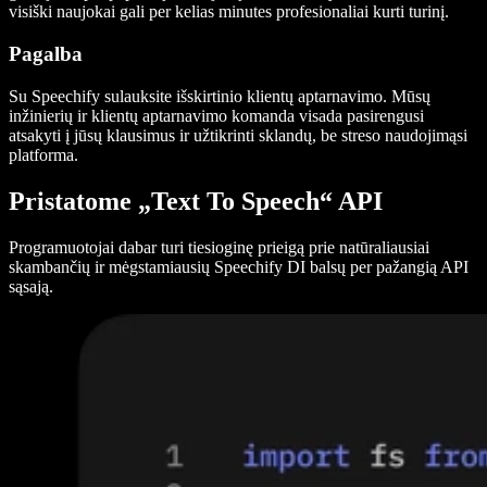
visiški naujokai gali per kelias minutes profesionaliai kurti turinį.
Pagalba
Su Speechify sulauksite išskirtinio klientų aptarnavimo. Mūsų
inžinierių ir klientų aptarnavimo komanda visada pasirengusi
atsakyti į jūsų klausimus ir užtikrinti sklandų, be streso naudojimąsi
platforma.
Pristatome „Text To Speech“ API
Programuotojai dabar turi tiesioginę prieigą prie natūraliausiai
skambančių ir mėgstamiausių Speechify DI balsų per pažangią API
sąsają.