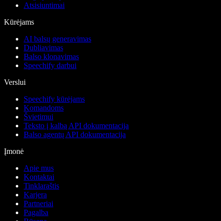
Atsisiuntimai
Kūrėjams
AI balsų generavimas
Dubliavimas
Balso klonavimas
Speechify darbui
Verslui
Speechify kūrėjams
Komandoms
Švietimui
Teksto į kalbą API dokumentacija
Balso agentų API dokumentacija
Įmonė
Apie mus
Kontaktai
Tinklaraštis
Karjera
Partneriai
Pagalba