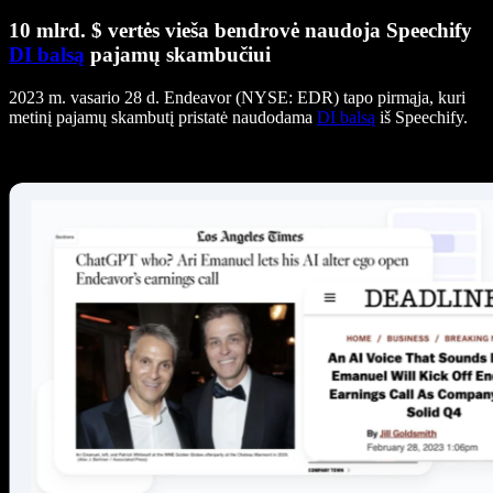
10 mlrd. $ vertės vieša bendrovė naudoja Speechify
DI balsą
pajamų skambučiui
2023 m. vasario 28 d. Endeavor (NYSE: EDR) tapo pirmąja, kuri
metinį pajamų skambutį pristatė naudodama
DI balsą
iš Speechify.