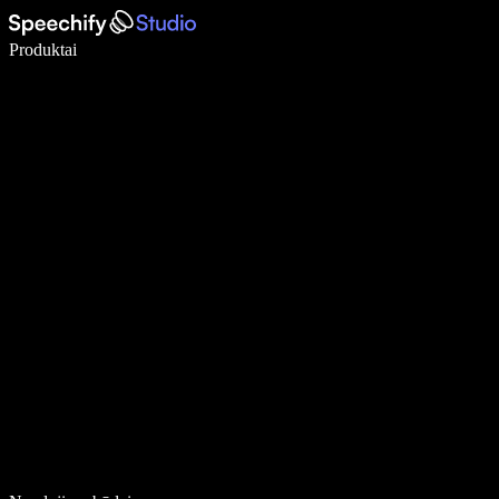
Rašykite 5× greičiau naudodami diktavimą balsu
Produktai
Sužinokite daugiau