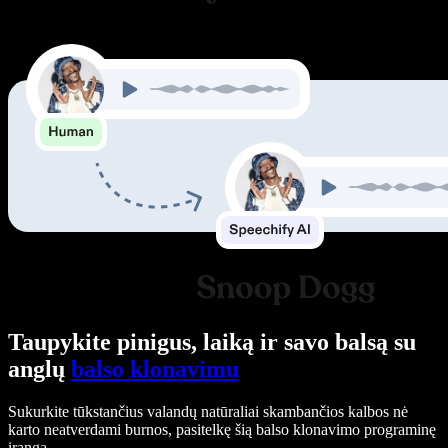
Taupykite pinigus, laiką ir savo balsą su
anglų
balso klonavimu
Sukurkite tūkstančius valandų natūraliai skambančios kalbos nė
karto neatverdami burnos, pasitelkę šią balso klonavimo programinę
įrangą.