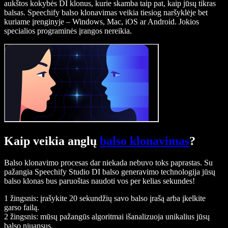
aukštos kokybės DI klonus, kurie skamba taip pat, kaip jūsų tikras
balsas. Speechify balso klonavimas veikia tiesiog naršyklėje bet
kuriame įrenginyje – Windows, Mac, iOS ar Android. Jokios
specialios programinės įrangos nereikia.
Kaip veikia anglų
balso klonavimas
?
Balso klonavimo procesas dar niekada nebuvo toks paprastas. Su
pažangia Speechify Studio DI balso generavimo technologija jūsų
balso klonas bus paruoštas naudoti vos per kelias sekundes!
1 žingsnis: įrašykite 20 sekundžių savo balso įrašą arba įkelkite
garso failą.
2 žingsnis: mūsų pažangūs algoritmai išanalizuoja unikalius jūsų
balso niuansus.