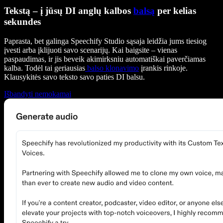
Tekstą – į jūsų DI anglų kalbos
balsą
per kelias
sekundes
Paprasta, bet galinga Speechify Studio sąsaja leidžia jums tiesiog
įvesti arba įklijuoti savo scenarijų. Kai baigsite – vienas
paspaudimas, ir jis beveik akimirksniu automatiškai paverčiamas
kalba. Todėl tai geriausias
balso klonavimo
įrankis rinkoje.
Klausykitės savo teksto savo paties DI balsu.
Išbandyti nemokamai