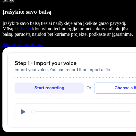
Įrašykite savo balsą
Įrašykite savo balsą tiesiai naršyklėje arba įkelkite garso pavyzdį.
Mūsų
DI balso
klonavimo technologija tuomet sukurs unikalų jūsų
balsą, paruoštą naudoti bet kuriame projekte, podkaste ar įgarsinime.
Išbandyti nemokamai