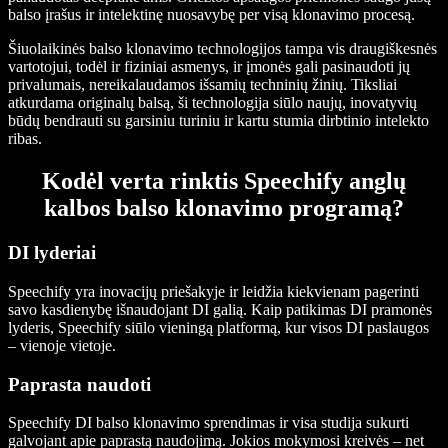
balso įrašus ir intelektinę nuosavybę per visą klonavimo procesą.
Šiuolaikinės balso klonavimo technologijos tampa vis draugiškesnės
vartotojui, todėl ir fiziniai asmenys, ir įmonės gali pasinaudoti jų
privalumais, nereikalaudamos išsamių techninių žinių. Tiksliai
atkurdama originalų balsą, ši technologija siūlo naujų, inovatyvių
būdų bendrauti su garsiniu turiniu ir kartu stumia dirbtinio intelekto
ribas.
Kodėl verta rinktis Speechify anglų
kalbos balso klonavimo programą?
DI lyderiai
Speechify yra inovacijų priešakyje ir leidžia kiekvienam pagerinti
savo kasdienybę išnaudojant DI galią. Kaip patikimas DI pramonės
lyderis, Speechify siūlo vieningą platformą, kur visos DI paslaugos
– vienoje vietoje.
Paprasta naudoti
Speechify DI balso klonavimo sprendimas ir visa studija sukurti
galvojant apie paprastą naudojimą. Jokios mokymosi kreivės – net