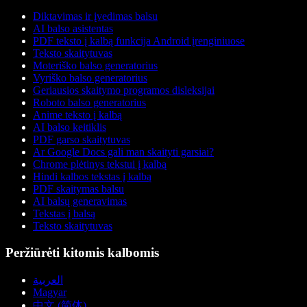
Diktavimas ir įvedimas balsu
AI balso asistentas
PDF teksto į kalbą funkcija Android įrenginiuose
Teksto skaitytuvas
Moteriško balso generatorius
Vyriško balso generatorius
Geriausios skaitymo programos disleksijai
Roboto balso generatorius
Anime teksto į kalbą
AI balso keitiklis
PDF garso skaitytuvas
Ar Google Docs gali man skaityti garsiai?
Chrome plėtinys tekstui į kalbą
Hindi kalbos tekstas į kalbą
PDF skaitymas balsu
AI balsų generavimas
Tekstas į balsą
Teksto skaitytuvas
Peržiūrėti kitomis kalbomis
العربية
Magyar
中文 (简体)