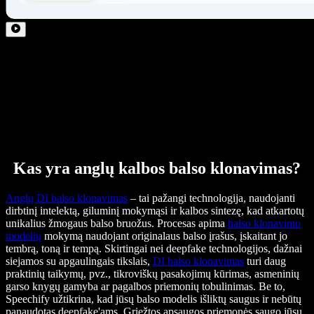
Kas yra anglų kalbos balso klonavimas?
Anglų DI balso klonavimas
– tai pažangi technologija, naudojanti
dirbtinį intelektą, giluminį mokymąsi ir kalbos sintezę, kad atkartotų
unikalius žmogaus balso bruožus. Procesas apima
balso klonavimo
modelių
mokymą naudojant originalaus balso įrašus, įskaitant jo
tembrą, toną ir tempą. Skirtingai nei deepfake technologijos, dažnai
siejamos su apgaulingais tikslais,
DI balso klonavimas
turi daug
praktinių taikymų, pvz., tikroviškų pasakojimų kūrimas, asmeninių
garso knygų gamyba ar pagalbos priemonių tobulinimas. Be to,
Speechify užtikrina, kad jūsų balso modelis išliktų saugus ir nebūtų
panaudotas deepfake'ams. Griežtos apsaugos priemonės saugo jūsų