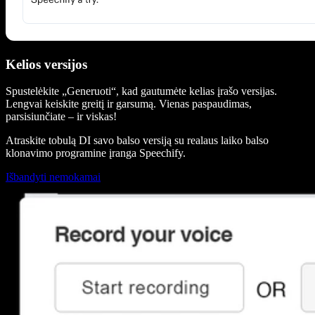
Kelios versijos
Spustelėkite „Generuoti“, kad gautumėte kelias įrašo versijas.
Lengvai keiskite greitį ir garsumą. Vienas paspaudimas,
parsisiunčiate – ir viskas!
Atraskite tobulą DI savo balso versiją su realaus laiko balso
klonavimo programine įranga Speechify.
Išbandyti nemokamai