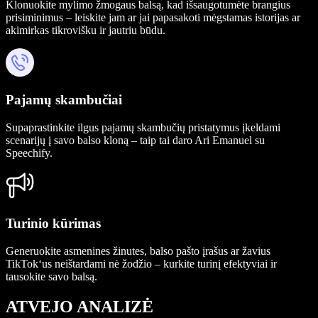
Klonuokite mylimo žmogaus balsą, kad išsaugotumėte brangius
prisiminimus – leiskite jam ar jai papasakoti mėgstamas istorijas ar
akimirkas tikrovišku ir jautriu būdu.
Pajamų skambučiai
Supaprastinkite ilgus pajamų skambučių pristatymus įkeldami
scenarijų į savo balso kloną – taip tai daro Ari Emanuel su
Speechify.
Turinio kūrimas
Generuokite asmenines žinutes, balso pašto įrašus ar žavius
TikTok‘us neištardami nė žodžio – kurkite turinį efektyviai ir
tausokite savo balsą.
ATVEJO ANALIZĖ