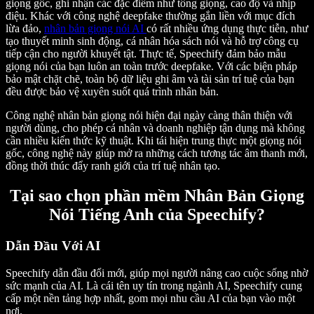
giọng gốc, ghi nhận các đặc điểm như tông giọng, cao độ và nhịp
điệu. Khác với công nghệ deepfake thường gắn liền với mục đích
lừa đảo,
nhân bản giọng nói AI
có rất nhiều ứng dụng thực tiễn, như
tạo thuyết minh sinh động, cá nhân hóa sách nói và hỗ trợ công cụ
tiếp cận cho người khuyết tật. Thực tế, Speechify đảm bảo mẫu
giọng nói của bạn luôn an toàn trước deepfake. Với các biện pháp
bảo mật chặt chẽ, toàn bộ dữ liệu ghi âm và tài sản trí tuệ của bạn
đều được bảo vệ xuyên suốt quá trình nhân bản.
Công nghệ nhân bản giọng nói hiện đại ngày càng thân thiện với
người dùng, cho phép cá nhân và doanh nghiệp tận dụng mà không
cần nhiều kiến thức kỹ thuật. Khi tái hiện trung thực một giọng nói
gốc, công nghệ này giúp mở ra những cách tương tác âm thanh mới,
đồng thời thúc đẩy ranh giới của trí tuệ nhân tạo.
Tại sao chọn phần mềm Nhân Bản Giọng
Nói Tiếng Anh của Speechify?
Dẫn Đầu Với AI
Speechify dẫn đầu đổi mới, giúp mọi người nâng cao cuộc sống nhờ
sức mạnh của AI. Là cái tên uy tín trong ngành AI, Speechify cung
cấp một nền tảng hợp nhất, gom mọi nhu cầu AI của bạn vào một
nơi.