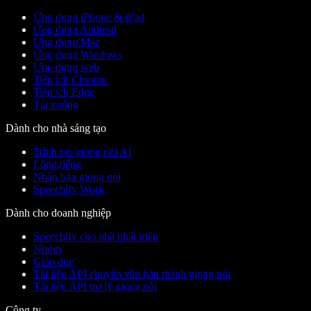
Ứng dụng iPhone & iPad
Ứng dụng Android
Ứng dụng Mac
Ứng dụng Windows
Ứng dụng web
Tiện ích Chrome
Tiện ích Edge
Tải xuống
Dành cho nhà sáng tạo
Trình tạo giọng nói AI
Lồng tiếng
Nhân bản giọng nói
Speechify Work
Dành cho doanh nghiệp
Speechify cho nhà phát triển
Nhóm
Giáo dục
Tài liệu API chuyển văn bản thành giọng nói
Tài liệu API trợ lý giọng nói
Công ty