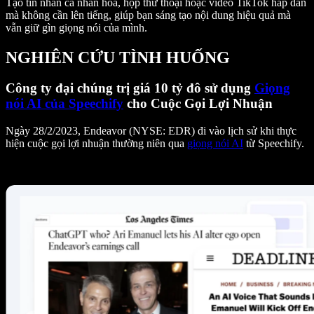
Tạo tin nhắn cá nhân hóa, hộp thư thoại hoặc video TikTok hấp dẫn
mà không cần lên tiếng, giúp bạn sáng tạo nội dung hiệu quả mà
vẫn giữ gìn giọng nói của mình.
NGHIÊN CỨU TÌNH HUỐNG
Công ty đại chúng trị giá 10 tỷ đô sử dụng
Giọng
nói AI của Speechify
cho Cuộc Gọi Lợi Nhuận
Ngày 28/2/2023, Endeavor (NYSE: EDR) đi vào lịch sử khi thực
hiện cuộc gọi lợi nhuận thường niên qua
giọng nói AI
từ Speechify.