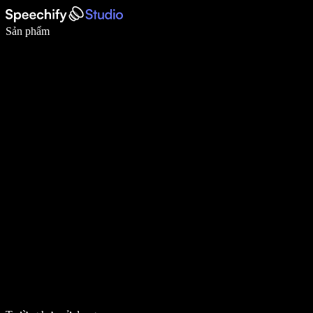
Viết nhanh gấp 5 lần với tính năng nhập bằng giọng nói
Sản phẩm
Tìm hiểu thêm