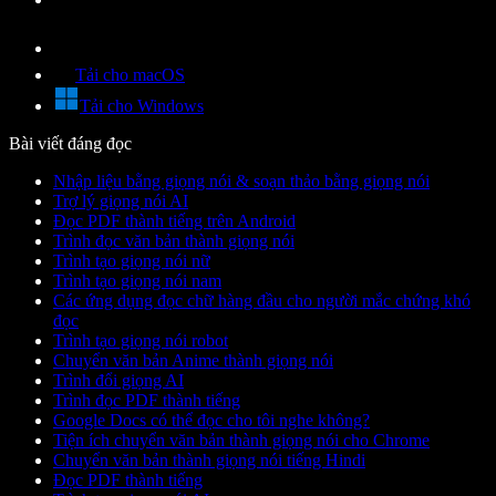
Tải cho macOS
Tải cho Windows
Bài viết đáng đọc
Nhập liệu bằng giọng nói & soạn thảo bằng giọng nói
Trợ lý giọng nói AI
Đọc PDF thành tiếng trên Android
Trình đọc văn bản thành giọng nói
Trình tạo giọng nói nữ
Trình tạo giọng nói nam
Các ứng dụng đọc chữ hàng đầu cho người mắc chứng khó
đọc
Trình tạo giọng nói robot
Chuyển văn bản Anime thành giọng nói
Trình đổi giọng AI
Trình đọc PDF thành tiếng
Google Docs có thể đọc cho tôi nghe không?
Tiện ích chuyển văn bản thành giọng nói cho Chrome
Chuyển văn bản thành giọng nói tiếng Hindi
Đọc PDF thành tiếng